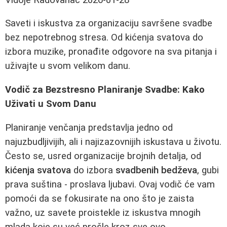
Saveti i iskustva za organizaciju savršene svadbe
bez nepotrebnog stresa. Od kićenja svatova do
izbora muzike, pronađite odgovore na sva pitanja i
uživajte u svom velikom danu.
Vodič za Bezstresno Planiranje Svadbe: Kako
Uživati u Svom Danu
Planiranje venčanja predstavlja jedno od
najuzbudljivijih, ali i najizazovnijih iskustava u životu.
Često se, usred organizacije brojnih detalja, od
kićenja svatova
do izbora
svadbenih bedževa
, gubi
prava suština - proslava ljubavi. Ovaj vodič će vam
pomoći da se fokusirate na ono što je zaista
važno, uz savete proistekle iz iskustva mnogih
mlada koje su već prošle kroz sve ovo.