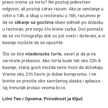
pravo vreme za tortu? Ne postoji jedinstven
odgovor, ali postoji zdrav razum. Ako je venčanje u
crkvi u 14h, a skup u restoranu u 16h, razumno je
da se
slikanje sa gostima
obavi odmah po dolasku
u restoran, pre nego što krene zurka. Ovo pomaže
da se svi fotografiju dok su još sveži i doterani, a vi
kasnije možete da se opustite.
Što se tiče
mladenacke torte
, savet je da je ne
servirate prekasno. Ako torta bude tek oko 22h ili
kasnije, stariji gosti možda neće moći da dočekaju.
Vreme oko 21h često je dobar kompromis. I ne
brinite se previše oko savršenog ulaska i aplauza -
taj trenutak prolazi veoma brzo.
Lični Ten i Oprema: Prirodnost je Ključ