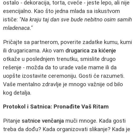
ostalo - dekoracija, torta, cveće - jeste lepo, ali nije
esencijalno. Kao što jedna mlada sa iskustvom
ističe:
"Na kraju taj dan sve bude nebitno osim samih
mladenaca."
Pričajte sa partnerom, poverite zadatke kumu, kumi
ili drugaricama. Ako vam
drugarica za kićenje
otkaže u poslednjem trenutku, smislite drugo
rešenje - možda da to urade vaše mame ili da
uopšte izostavite ceremoniju. Gosti će razumeti.
Vaše mentalno zdravlje je mnogo važnije od bilo
kog detalja.
Protokol i Satnica: Pronađite Vaš Ritam
Pitanje
satnice venčanja
muči mnoge. Kada gosti
treba da dođu? Kada organizovati slikanje? Kada je