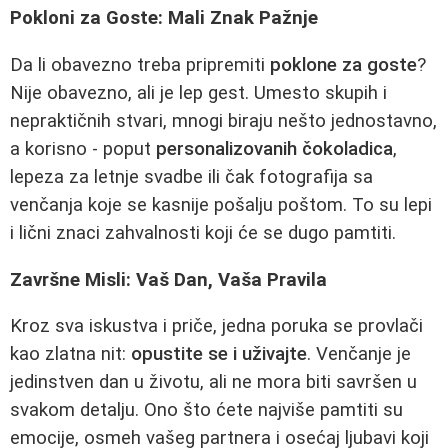
Pokloni za Goste: Mali Znak Pažnje
Da li obavezno treba pripremiti
poklone za goste
?
Nije obavezno, ali je lep gest. Umesto skupih i
nepraktičnih stvari, mnogi biraju nešto jednostavno,
a korisno - poput
personalizovanih čokoladica
,
lepeza za letnje svadbe ili čak fotografija sa
venčanja koje se kasnije pošalju poštom. To su lepi
i lični znaci zahvalnosti koji će se dugo pamtiti.
Završne Misli: Vaš Dan, Vaša Pravila
Kroz sva iskustva i priče, jedna poruka se provlači
kao zlatna nit:
opustite se i uživajte
. Venčanje je
jedinstven dan u životu, ali ne mora biti savršen u
svakom detalju. Ono što ćete najviše pamtiti su
emocije, osmeh vašeg partnera i osećaj ljubavi koji