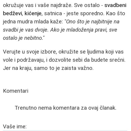
okružuje vas i vaše najdraže. Sve ostalo -
svadbeni
bedževi
,
kićenje
, satnica - jeste sporedno. Kao što
jedna mudra mlada kaže:
"Ono što je najbitnije na
svadbi je vas dvoje. Ako je mladoženja pravi, sve
ostalo je nebitno."
Verujte u svoje izbore, okružite se ljudima koji vas
vole i podržavaju, i dozvolite sebi da budete srećni.
Jer na kraju, samo to je zaista važno.
Komentari
Trenutno nema komentara za ovaj članak.
Vaše ime: