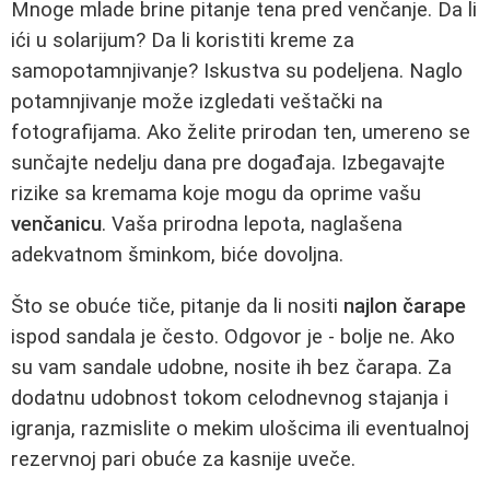
Mnoge mlade brine pitanje tena pred venčanje. Da li
ići u solarijum? Da li koristiti kreme za
samopotamnjivanje? Iskustva su podeljena. Naglo
potamnjivanje može izgledati veštački na
fotografijama. Ako želite prirodan ten, umereno se
sunčajte nedelju dana pre događaja. Izbegavajte
rizike sa kremama koje mogu da oprime vašu
venčanicu
. Vaša prirodna lepota, naglašena
adekvatnom šminkom, biće dovoljna.
Što se obuće tiče, pitanje da li nositi
najlon čarape
ispod sandala je često. Odgovor je - bolje ne. Ako
su vam sandale udobne, nosite ih bez čarapa. Za
dodatnu udobnost tokom celodnevnog stajanja i
igranja, razmislite o mekim ulošcima ili eventualnoj
rezervnoj pari obuće za kasnije uveče.