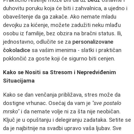
duhovitu poruku koja će biti i zahvalnica, a ujedno i
obaveštenje da ga zakače. Ako nemate mladu
devojku za kićenje, možete zadužiti neku mlađu
osobu iz familije, bez obzira na bračni status. Ili,
jednostavno, odlučite se za
personalizovane
čokoladice
sa vašim imenima - slatki i praktičan
poklončić za goste koji će sigurno biti cenjen.
Kako se Nositi sa Stresom i Nepredviđenim
Situacijama
Kako se dan venčanja približava, stres može da
dostigne vrhunac. Osećaj da vam je
"sve postalo
mrsko"
i da nemate volje ni za šta nije neobičan.
Ključ je u opuštanju i delegiranju zadataka. Setite se
da je najbitnije na svadbi upravo vaša ljubav. Sve