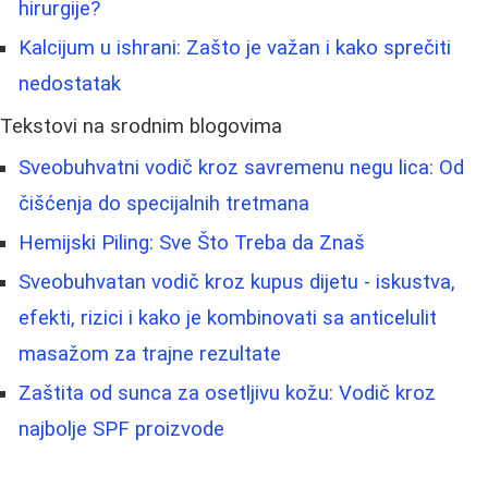
hirurgije?
Kalcijum u ishrani: Zašto je važan i kako sprečiti
nedostatak
Tekstovi na srodnim blogovima
Sveobuhvatni vodič kroz savremenu negu lica: Od
čišćenja do specijalnih tretmana
Hemijski Piling: Sve Što Treba da Znaš
Sveobuhvatan vodič kroz kupus dijetu - iskustva,
efekti, rizici i kako je kombinovati sa anticelulit
masažom za trajne rezultate
Zaštita od sunca za osetljivu kožu: Vodič kroz
najbolje SPF proizvode