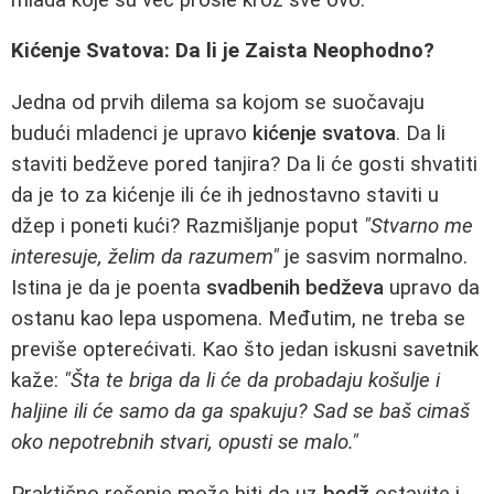
Kićenje Svatova: Da li je Zaista Neophodno?
Jedna od prvih dilema sa kojom se suočavaju
budući mladenci je upravo
kićenje svatova
. Da li
staviti bedževe pored tanjira? Da li će gosti shvatiti
da je to za kićenje ili će ih jednostavno staviti u
džep i poneti kući? Razmišljanje poput
"Stvarno me
interesuje, želim da razumem"
je sasvim normalno.
Istina je da je poenta
svadbenih bedževa
upravo da
ostanu kao lepa uspomena. Međutim, ne treba se
previše opterećivati. Kao što jedan iskusni savetnik
kaže:
"Šta te briga da li će da probadaju košulje i
haljine ili će samo da ga spakuju? Sad se baš cimaš
oko nepotrebnih stvari, opusti se malo."
Praktično rešenje može biti da uz
bedž
ostavite i