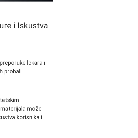
re i Iskustva
 preporuke lekara i
h probali.
tetskim
 materijala može
kustva korisnika i