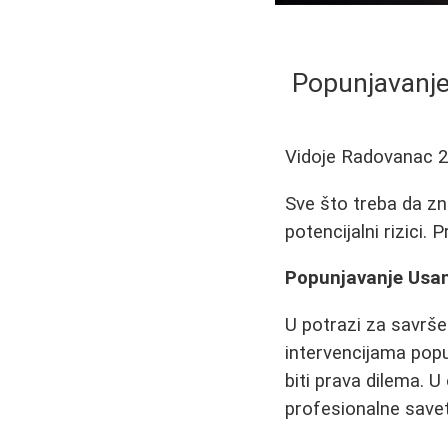
Popunjavanje
Vidoje Radovanac
2
Sve što treba da zna
potencijalni rizici. 
Popunjavanje Usana
U potrazi za savrš
intervencijama pop
biti prava dilema. U
profesionalne savet