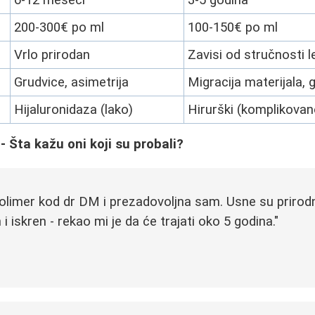
200-300€ po ml
100-150€ po ml
Vrlo prirodan
Zavisi od stručnosti l
Grudvice, asimetrija
Migracija materijala, 
Hijaluronidaza (lako)
Hirurški (komplikovan
- Šta kažu oni koji su probali?
olimer kod dr DM i prezadovoljna sam. Usne su prirodn
i iskren - rekao mi je da će trajati oko 5 godina."