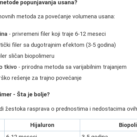
 metode popunjavanja usana?
snovnih metoda za povećanje volumena usana:
ina
- privremeni filer koji traje 6-12 meseci
tički filer sa dugotrajnim efektom (3-5 godina)
filer sličan biopolimeru
 tkivo
- prirodna metoda sa varijabilnim trajanjem
rško rešenje za trajno povećanje
imer - Šta je bolje?
i žestoka rasprava o prednostima i nedostacima ovih 
Hijaluron
Biopol
6-12 meseci
3-5 godina