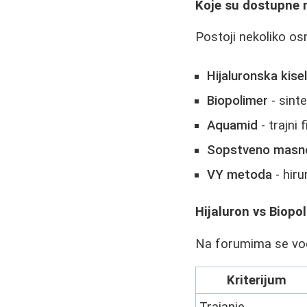
Koje su dostupne
Postoji nekoliko o
Hijaluronska kisel
Biopolimer
- sinte
Aquamid
- trajni 
Sopstveno masno
VY metoda
- hiru
Hijaluron vs Biopol
Na forumima se vod
Kriterijum
Trajanje