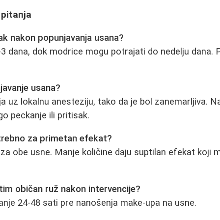
 pitanja
vak nakon popunjavanja usana?
-3 dana, dok modrice mogu potrajati do nedelju dana. 
.
njavanje usana?
a uz lokalnu anesteziju, tako da je bol zanemarljiva. N
o peckanje ili pritisak.
otrebno za primetan efekat?
a obe usne. Manje količine daju suptilan efekat koji m
tim običan ruž nakon intervencije?
anje 24-48 sati pre nanošenja make-upa na usne.