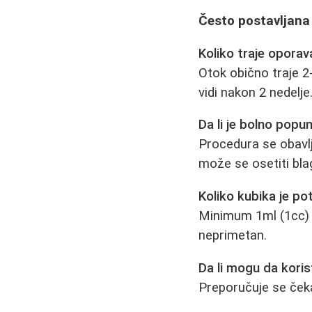
Često postavljana
Koliko traje opora
Otok obično traje 2
vidi nakon 2 nedelje
Da li je bolno popu
Procedura se obavlj
može se osetiti blag
Koliko kubika je p
Minimum 1ml (1cc) z
neprimetan.
Da li mogu da koris
Preporučuje se ček