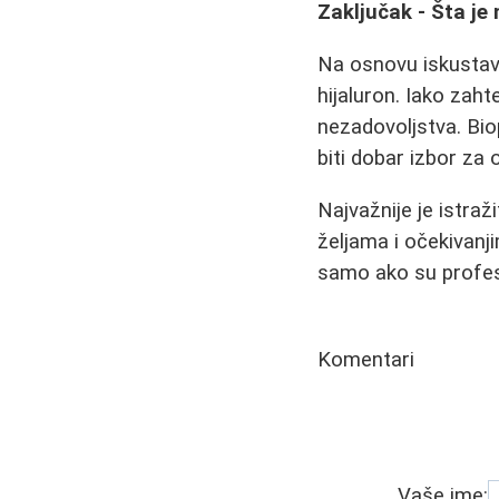
Zaključak - Šta je
Na osnovu iskustava
hijaluron. Iako zaht
nezadovoljstva. Biop
biti dobar izbor za o
Najvažnije je istraž
željama i očekivanj
samo ako su profesi
Komentari
Vaše ime: