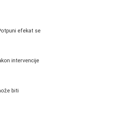
Potpuni efekat se
akon intervencije
ože biti