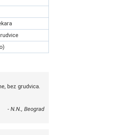
ekara
grudvice
o)
e, bez grudvica.
- N.N., Beograd