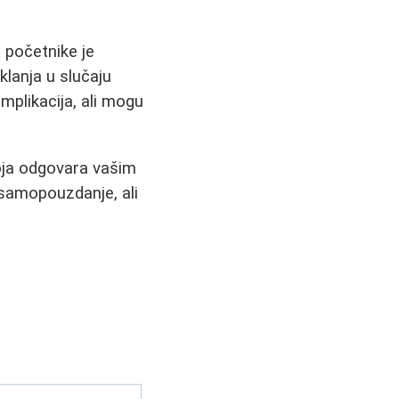
a početnike je
klanja u slučaju
mplikacija, ali mogu
 koja odgovara vašim
 samopouzdanje, ali