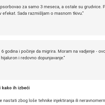
 apsorbovao za samo 3 meseca, a ostale su grudvice. 
v efekat. Sada razmišljam o masnom tkivu."
6 godina i počinje da migrira. Moram na vadjenje - ov
 hijaluron i redovno dopunjavanje."
 kako ih izbeći
 nastati zbog loše tehnike injektiranja ili neravnome