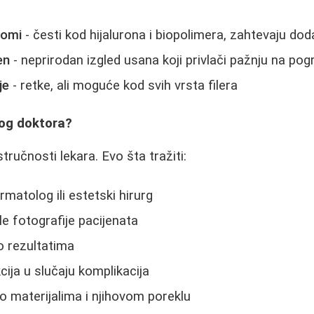
lomi
- česti kod hijalurona i biopolimera, zahtevaju dod
en
- neprirodan izgled usana koji privlači pažnju na po
je
- retke, ali moguće kod svih vrsta filera
vog doktora?
stručnosti lekara. Evo šta tražiti:
rmatolog ili estetski hirurg
le fotografije pacijenata
o rezultatima
ja u slučaju komplikacija
 materijalima i njihovom poreklu