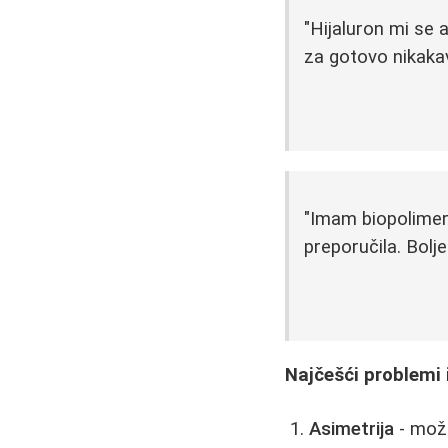
"Hijaluron mi se
za gotovo nikaka
"Imam biopolimer 
preporučila. Bolje
Najčešći problemi i
Asimetrija
- može