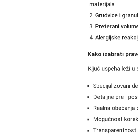
materijala
Grudvice i granu
Preterani volum
Alergijske reakci
Kako izabrati pra
Ključ uspeha leži u 
Specijalizovani de
Detaljne pre i pos
Realna obećanja 
Mogućnost korekci
Transparentnost o