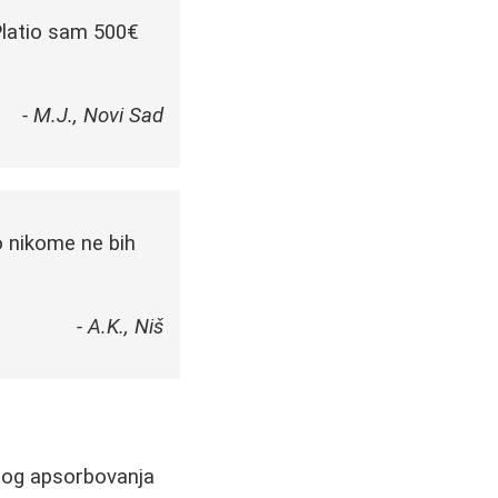
Platio sam 500€
- M.J., Novi Sad
o nikome ne bih
- A.K., Niš
rnog apsorbovanja