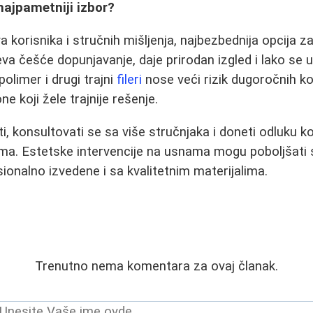
 najpametniji izbor?
 korisnika i stručnih mišljenja, najbezbednija opcija z
eva češće dopunjavanje, daje prirodan izgled i lako se u
olimer i drugi trajni
fileri
nose veći rizik dugoročnih ko
ne koji žele trajnije rešenje.
iti, konsultovati se sa više stručnjaka i doneti odluku
ima. Estetske intervencije na usnama mogu poboljšati
onalno izvedene i sa kvalitetnim materijalima.
Trenutno nema komentara za ovaj članak.