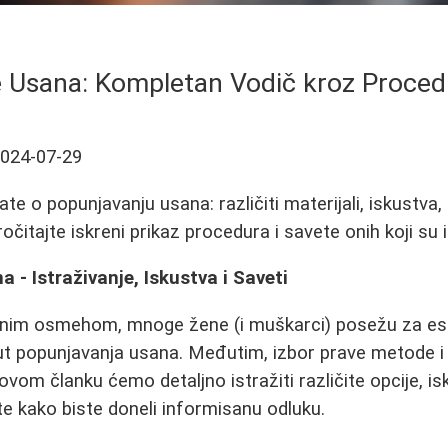
 Usana: Kompletan Vodič kroz Procedu
024-07-29
te o popunjavanju usana: različiti materijali, iskustva,
Pročitajte iskreni prikaz procedura i savete onih koji su i
 - Istraživanje, Iskustva i Saveti
enim osmehom, mnoge žene (i muškarci) posežu za es
ut popunjavanja usana. Međutim, izbor prave metode i
 ovom članku ćemo detaljno istražiti različite opcije, is
e kako biste doneli informisanu odluku.