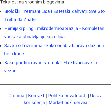
Tekstovi na srodnim blogovima
Biološki Tretmani Lica i Estetski Zahvati: Sve Što
Treba da Znate
Hemijski piling i mikrodermoabrazija - Kompletan
vodič za obnavljanje kože lica
Saveti o frizurama - kako odabrati pravu dužinu i
boju kose
Kako postići ravan stomak - Efektivni saveti i
vežbe
O nama
|
Kontakt
|
Politika privatnosti
|
Uslovi
korišćenja
|
Marketinški servisi