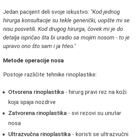
Jedan pacijent deli svoje iskustvo:
"Kod jednog
hirurga konsultacije su tekle generički, uopšte mi se
nisu posvetili. Kod drugog hirurga, čovek mi je do
detalja ispričao šta bi uradio sa mojim nosom - to je
upravo ono što sam i ja hteo."
Metode operacije nosa
Postoje različite tehnike rinoplastike:
Otvorena rinoplastika
- hirurg pravi rez na koži
koja spaja nozdrve
Zatvorena rinoplastika
- svi rezovi su unutar
nosa
Ultrazvučna rinoplastika
- koristi se ultrazvučni