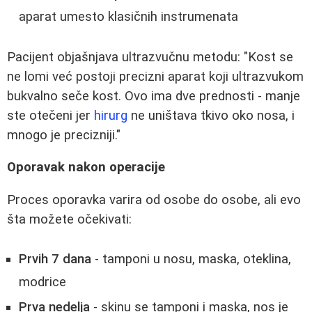
aparat umesto klasičnih instrumenata
Pacijent objašnjava ultrazvučnu metodu: "Kost se
ne lomi već postoji precizni aparat koji ultrazvukom
bukvalno seče kost. Ovo ima dve prednosti - manje
ste otečeni jer
hirurg
ne uništava tkivo oko nosa, i
mnogo je precizniji."
Oporavak nakon operacije
Proces oporavka varira od osobe do osobe, ali evo
šta možete očekivati:
Prvih 7 dana
- tamponi u nosu, maska, oteklina,
modrice
Prva nedelja
- skinu se tamponi i maska, nos je