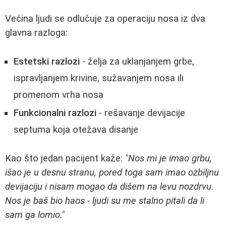
Većina ljudi se odlučuje za operaciju nosa iz dva
glavna razloga:
Estetski razlozi
- želja za uklanjanjem grbe,
ispravljanjem krivine, sužavanjem nosa ili
promenom vrha nosa
Funkcionalni razlozi
- rešavanje devijacije
septuma koja otežava disanje
Kao što jedan pacijent kaže:
"Nos mi je imao grbu,
išao je u desnu stranu, pored toga sam imao ozbiljnu
devijaciju i nisam mogao da dišem na levu nozdrvu.
Nos je baš bio haos - ljudi su me stalno pitali da li
sam ga lomio."