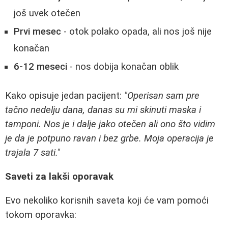
još uvek otečen
Prvi mesec
- otok polako opada, ali nos još nije
konačan
6-12 meseci
- nos dobija konačan oblik
Kako opisuje jedan pacijent:
"Operisan sam pre
tačno nedelju dana, danas su mi skinuti maska i
tamponi. Nos je i dalje jako otečen ali ono što vidim
je da je potpuno ravan i bez grbe. Moja operacija je
trajala 7 sati."
Saveti za lakši oporavak
Evo nekoliko korisnih saveta koji će vam pomoći
tokom oporavka: