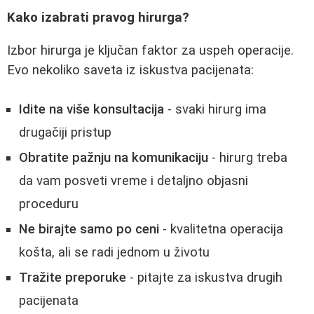
Kako izabrati pravog hirurga?
Izbor hirurga je ključan faktor za uspeh operacije.
Evo nekoliko saveta iz iskustva pacijenata:
Idite na više konsultacija
- svaki hirurg ima
drugačiji pristup
Obratite pažnju na komunikaciju
- hirurg treba
da vam posveti vreme i detaljno objasni
proceduru
Ne birajte samo po ceni
- kvalitetna operacija
košta, ali se radi jednom u životu
Tražite preporuke
- pitajte za iskustva drugih
pacijenata