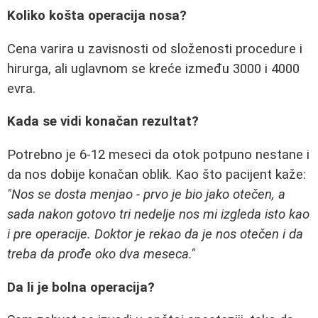
Koliko košta operacija nosa?
Cena varira u zavisnosti od složenosti procedure i
hirurga, ali uglavnom se kreće između 3000 i 4000
evra.
Kada se vidi konačan rezultat?
Potrebno je 6-12 meseci da otok potpuno nestane i
da nos dobije konačan oblik. Kao što pacijent kaže:
"Nos se dosta menjao - prvo je bio jako otečen, a
sada nakon gotovo tri nedelje nos mi izgleda isto kao
i pre operacije. Doktor je rekao da je nos otečen i da
treba da prođe oko dva meseca."
Da li je bolna operacija?