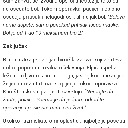
Sam zahvat se izvodi u opštoj anesteziji, tako da
ne osećate bol. Tokom oporavka, pacijenti obično
osećaju pritisak i nelagodnost, ali ne jak bol.
"Bolova
nema uopšte, samo ponekad pritisak ispod maske.
Bol je od 1 do 10 maksimum bio 2."
Zaključak
Rinoplastika je ozbiljan hirurški zahvat koji zahteva
dobru pripremu i realna očekivanja. Ključ uspeha
leži u pažljivom izboru hirurga, jasnoj komunikaciji o
željenim rezultatima i strpljenju tokom oporavka.
Kao što iskusni pacijenti savetuju:
"Nemojte da
žurite, polako. Poenta je da jednom odradite
operaciju i posle ste mirni ceo život."
Ukoliko razmišljate o rinoplastici, najbolje je posetiti