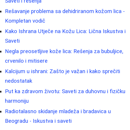
Saveti i rešenja
Rešavanje problema sa dehidriranom kožom lica -
Kompletan vodič
Kako Ishrana Utječe na Kožu Lica: Lična Iskustva i
Saveti
Negla preosetljive kože lica: Rešenja za bubuljice,
crvenilo i mitisere
Kalcijum u ishrani: Zašto je važan i kako sprečiti
nedostatak
Put ka zdravom životu: Saveti za duhovnu i fizičku
harmoniju
Radiotalasno skidanje mladeža i bradavica u
Beogradu - Iskustva i saveti