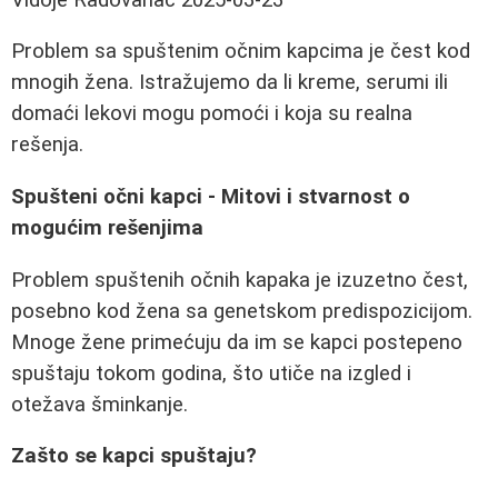
Problem sa spuštenim očnim kapcima je čest kod
mnogih žena. Istražujemo da li kreme, serumi ili
domaći lekovi mogu pomoći i koja su realna
rešenja.
Spušteni očni kapci - Mitovi i stvarnost o
mogućim rešenjima
Problem spuštenih očnih kapaka je izuzetno čest,
posebno kod žena sa genetskom predispozicijom.
Mnoge žene primećuju da im se kapci postepeno
spuštaju tokom godina, što utiče na izgled i
otežava šminkanje.
Zašto se kapci spuštaju?