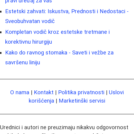
pravi uređaj za vas
Estetski zahvati: Iskustva, Prednosti i Nedostaci -
Sveobuhvatan vodič
Kompletan vodič kroz estetske tretmane i
korektivnu hirurgiju
Kako do ravnog stomaka - Saveti i vežbe za
savršenu liniju
O nama
|
Kontakt
|
Politika privatnosti
|
Uslovi
korišćenja
|
Marketinški servisi
Urednici i autori ne preuzimaju nikakvu odgovornost