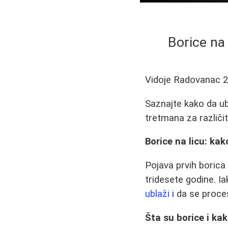
Borice na 
Vidoje Radovanac
2
Saznajte kako da ubl
tretmana za različi
Borice na licu: kak
Pojava prvih borica
tridesete godine. I
ublaži
i da se proce
Šta su borice i ka