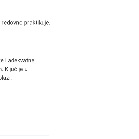
redovno praktikuje.
ke i adekvatne
. Ključ je u
lazi.