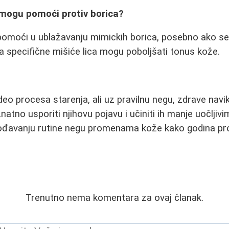
e mogu pomoći protiv borica?
pomoći u ublažavanju mimickih borica, posebno ako se 
 specifične mišiće lica mogu poboljšati tonus kože.
deo procesa starenja, ali uz pravilnu negu, zdrave navi
tno usporiti njihovu pojavu i učiniti ih manje uočljivim
gođavanju rutine negu promenama kože kako godina pro
Trenutno nema komentara za ovaj članak.