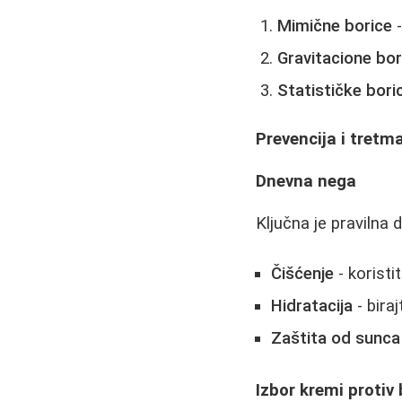
Mimične borice
-
Gravitacione bor
Statističke bori
Prevencija i tretm
Dnevna nega
Ključna je pravilna
Čišćenje
- koristi
Hidratacija
- bira
Zaštita od sunca
Izbor kremi protiv 