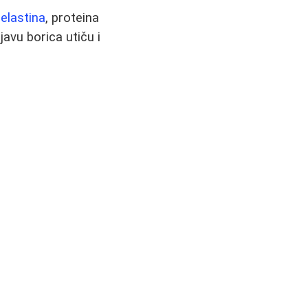
 elastina
, proteina
avu borica utiču i