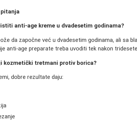
 pitanja
oristiti anti-age kreme u dvadesetim godinama?
ože da započne već u dvadesetim godinama, ali sa bl
je anti-age preparate treba uvoditi tek nakon trideset
ji kozmetički tretmani protiv borica?
emi, dobre rezultate daju:
ija
ezanje