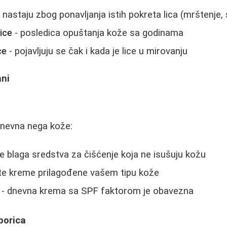
 nastaju zbog ponavljanja istih pokreta lica (mrštenje,
ice
- posledica opuštanja kože sa godinama
ce
- pojavljuju se čak i kada je lice u mirovanju
ani
 dnevna nega kože:
te blaga sredstva za čišćenje koja ne isušuju kožu
jte kreme prilagođene vašem tipu kože
- dnevna krema sa SPF faktorom je obavezna
borica