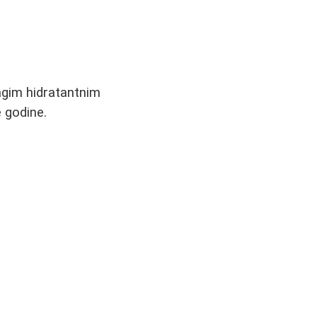
agim hidratantnim
e godine.