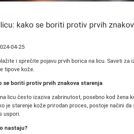
licu: kako se boriti protiv prvih znako
024-04-25
ažite i sprečite pojavu prvih borica na licu. Saveti za iz
te tipove kože.
o se boriti protiv prvih znakova starenja
 na licu često izaziva zabrinutost, posebno kod žena k
ako je starenje kože prirodan proces, postoje načini da
s uspori.
ko nastaju?