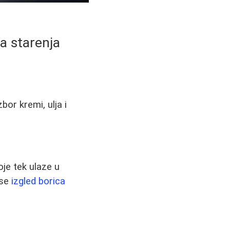
va starenja
bor kremi, ulja i
oje tek ulaze u
 se
izgled borica