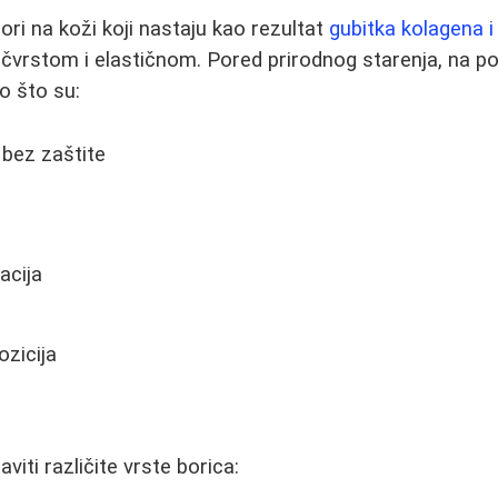
abori na koži koji nastaju kao rezultat
gubitka kolagena i
 čvrstom i elastičnom. Pored prirodnog starenja, na poj
ao što su:
 bez zaštite
acija
zicija
viti različite vrste borica: