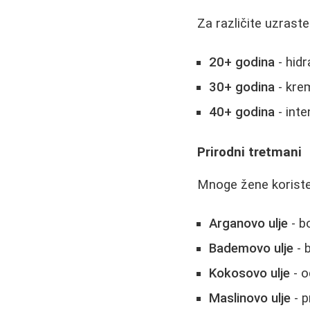
Za različite uzraste
20+ godina
- hid
30+ godina
- krem
40+ godina
- inte
Prirodni tretmani
Mnoge žene koriste
Arganovo ulje
- b
Bademovo ulje
- b
Kokosovo ulje
- o
Maslinovo ulje
- p