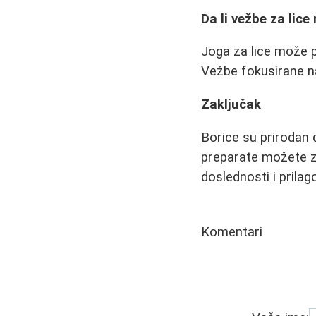
Da li vežbe za lic
Joga za lice može 
Vežbe fokusirane na
Zaključak
Borice su prirodan 
preparate možete zna
doslednosti i prila
Komentari