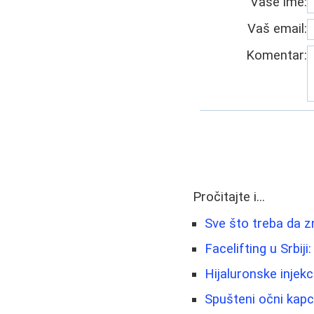
Vaše ime:
Vaš email:
Komentar:
Pročitajte i...
Sve što treba da z
Facelifting u Srbiji:
Hijaluronske injekc
Spušteni očni kapci