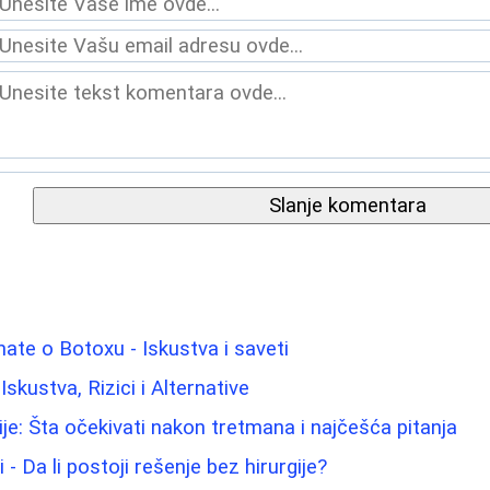
Slanje komentara
nate o Botoxu - Iskustva i saveti
 Iskustva, Rizici i Alternative
ije: Šta očekivati nakon tretmana i najčešća pitanja
 - Da li postoji rešenje bez hirurgije?