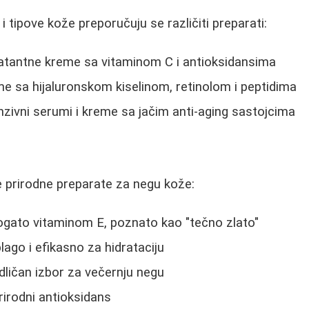
 i tipove kože preporučuju se različiti preparati:
ratantne kreme sa vitaminom C i antioksidansima
e sa hijaluronskom kiselinom, retinolom i peptidima
nzivni serumi i kreme sa jačim anti-aging sastojcima
 prirodne preparate za negu kože:
ogato vitaminom E, poznato kao "tečno zlato"
lago i efikasno za hidrataciju
dličan izbor za večernju negu
rirodni antioksidans