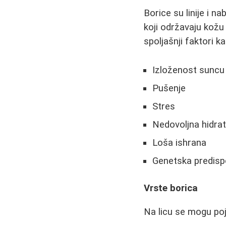
Borice su linije i n
koji održavaju kožu
spoljašnji faktori k
Izloženost suncu
Pušenje
Stres
Nedovoljna hidrat
Loša ishrana
Genetska predispo
Vrste borica
Na licu se mogu poja