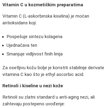
Vitamin C u kozmetičkim preparatima
Vitamin C (L-askorbinska kiselina) je moćan
antioksidans koji:
Pospešuje sintezu kolagena
Ujednačava ten
Smanjuje vidljivost finih linija
Za osetljivu kožu bolje je koristiti stabilnije derivate
vitamina C kao što je ethyl ascorbic acid.
Retinoli i kiseline u nezi kože
Retinoli su zlatni standard u anti-aging nezi, ali
zahtevaju postepeno uvođenje: