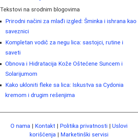
Tekstovi na srodnim blogovima
Prirodni načini za mlađi izgled: Šminka i ishrana kao
saveznici
Kompletan vodič za negu lica: sastojci, rutine i
saveti
Obnova i Hidratacija Kože Oštećene Suncem i
Solarijumom
Kako ukloniti fleke sa lica: Iskustva sa Cydonia
kremom i drugim rešenjima
O nama
|
Kontakt
|
Politika privatnosti
|
Uslovi
korišćenja
|
Marketinški servisi