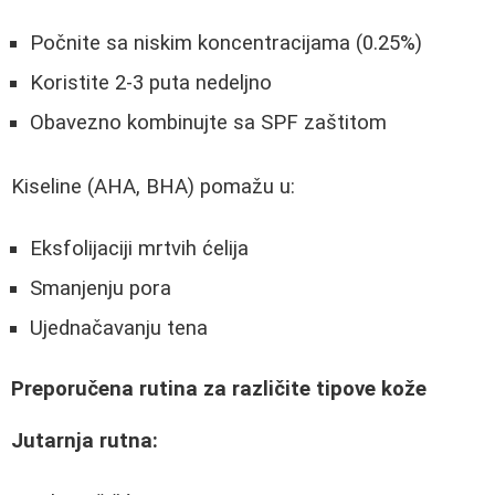
Počnite sa niskim koncentracijama (0.25%)
Koristite 2-3 puta nedeljno
Obavezno kombinujte sa SPF zaštitom
Kiseline (AHA, BHA) pomažu u:
Eksfolijaciji mrtvih ćelija
Smanjenju pora
Ujednačavanju tena
Preporučena rutina za različite tipove kože
Jutarnja rutna: