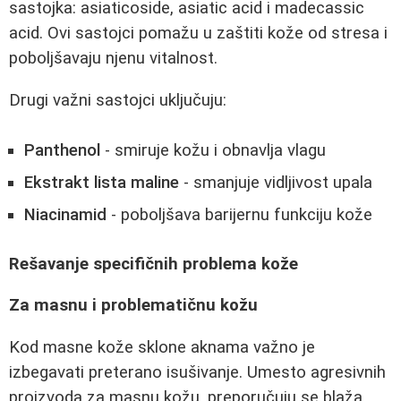
sastojka: asiaticoside, asiatic acid i madecassic
acid. Ovi sastojci pomažu u zaštiti kože od stresa i
poboljšavaju njenu vitalnost.
Drugi važni sastojci uključuju:
Panthenol
- smiruje kožu i obnavlja vlagu
Ekstrakt lista maline
- smanjuje vidljivost upala
Niacinamid
- poboljšava barijernu funkciju kože
Rešavanje specifičnih problema kože
Za masnu i problematičnu kožu
Kod masne kože sklone aknama važno je
izbegavati preterano isušivanje. Umesto agresivnih
proizvoda za masnu kožu, preporučuju se blaža