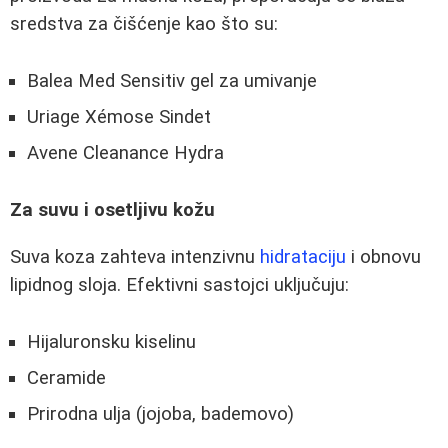
sredstva za čišćenje kao što su:
Balea Med Sensitiv gel za umivanje
Uriage Xémose Sindet
Avene Cleanance Hydra
Za suvu i osetljivu kožu
Suva koza zahteva intenzivnu
hidrataciju
i obnovu
lipidnog sloja. Efektivni sastojci uključuju:
Hijaluronsku kiselinu
Ceramide
Prirodna ulja (jojoba, bademovo)