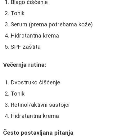
Blago čišćenje
Tonik
Serum (prema potrebama kože)
Hidratantna krema
SPF zaštita
Večernja rutina:
Dvostruko čišćenje
Tonik
Retinol/aktivni sastojci
Hidratantna krema
Često postavljana pitanja