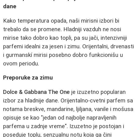
dane
Kako temperatura opada, naši mirisni izbori bi
trebalo da se promene. Hladniji vazduh ne nosi
mirise tako dobro kao topli, pa su jači, intenzivniji
parfemi idealni za jesen i zimu. Orijentalni, drvenasti
i gurmanskí mirisi posebno dobro funkcionišu u
ovom periodu.
Preporuke za zimu
Dolce & Gabbana The One
je izuzetno popularan
izbor za hladnije dane. Orijentalno-cvetni parfem sa
notama breskve, mandarine, ljiljana, vanile i mošusa
opisuje se kao "jedan od najbolje napravljenih
parfema u zadnje vreme". Izuzetno je postojan i
poseduje toplu, senzualnu notu koja ga čini