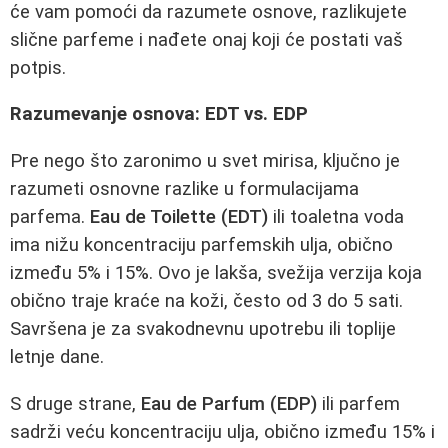
će vam pomoći da razumete osnove, razlikujete
slične parfeme i nađete onaj koji će postati vaš
potpis.
Razumevanje osnova: EDT vs. EDP
Pre nego što zaronimo u svet mirisa, ključno je
razumeti osnovne razlike u formulacijama
parfema.
Eau de Toilette (EDT)
ili toaletna voda
ima nižu koncentraciju parfemskih ulja, obično
između 5% i 15%. Ovo je lakša, svežija verzija koja
obično traje kraće na koži, često od 3 do 5 sati.
Savršena je za svakodnevnu upotrebu ili toplije
letnje dane.
S druge strane,
Eau de Parfum (EDP)
ili parfem
sadrži veću koncentraciju ulja, obično između 15% i