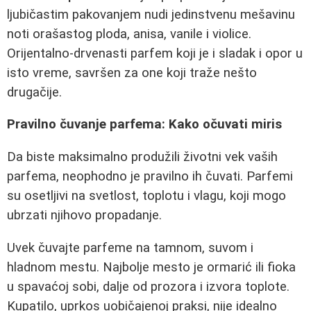
ljubičastim pakovanjem nudi jedinstvenu mešavinu
noti orašastog ploda, anisa, vanile i violice.
Orijentalno-drvenasti parfem koji je i sladak i opor u
isto vreme, savršen za one koji traže nešto
drugačije.
Pravilno čuvanje parfema: Kako očuvati miris
Da biste maksimalno produžili životni vek vaših
parfema, neophodno je pravilno ih čuvati. Parfemi
su osetljivi na svetlost, toplotu i vlagu, koji mogo
ubrzati njihovo propadanje.
Uvek čuvajte parfeme na tamnom, suvom i
hladnom mestu. Najbolje mesto je ormarić ili fioka
u spavaćoj sobi, dalje od prozora i izvora toplote.
Kupatilo, uprkos uobičajenoj praksi, nije idealno