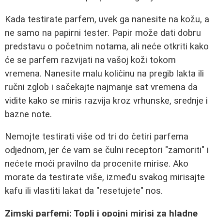
Kada testirate parfem, uvek ga nanesite na kožu, a
ne samo na papirni tester. Papir može dati dobru
predstavu o početnim notama, ali neće otkriti kako
će se parfem razvijati na vašoj koži tokom
vremena. Nanesite malu količinu na pregib lakta ili
ručni zglob i sačekajte najmanje sat vremena da
vidite kako se miris razvija kroz vrhunske, srednje i
bazne note.
Nemojte testirati više od tri do četiri parfema
odjednom, jer će vam se čulni receptori "zamoriti" i
nećete moći pravilno da procenite mirise. Ako
morate da testirate više, između svakog mirisajte
kafu ili vlastiti lakat da "resetujete" nos.
Zimski parfemi: Topli i opojni mirisi za hladne