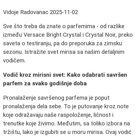
Vidoje Radovanac
2025-11-02
Sve što treba da znate o parfemima - od razlike
između Versace Bright Crystal i Crystal Noir, preko
saveta o testiranju, pa do preporuka za zimsku
sezonu. Istražite svet mirisa sa našim detaljnim
vodičem.
Vodič kroz mirisni svet: Kako odabrati savršen
parfem za svako godišnje doba
Pronalaženje savršenog parfema je poput
pronalaženja dela sebe. To je putovanje kroz note
koje odražavaju naše raspoloženje, ličnost i
trenutke koje živimo. Međutim, sa toliko izbora na
tržištu, lako je izgubiti se u moru mirisa. Ovaj vodić