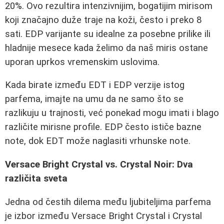
20%. Ovo rezultira intenzivnijim, bogatijim mirisom
koji značajno duže traje na koži, često i preko 8
sati. EDP varijante su idealne za posebne prilike ili
hladnije mesece kada želimo da naš miris ostane
uporan uprkos vremenskim uslovima.
Kada birate između EDT i EDP verzije istog
parfema, imajte na umu da ne samo što se
razlikuju u trajnosti, već ponekad mogu imati i blago
različite mirisne profile. EDP često ističe bazne
note, dok EDT može naglasiti vrhunske note.
Versace Bright Crystal vs. Crystal Noir: Dva
različita sveta
Jedna od čestih dilema među ljubiteljima parfema
je izbor između Versace Bright Crystal i Crystal