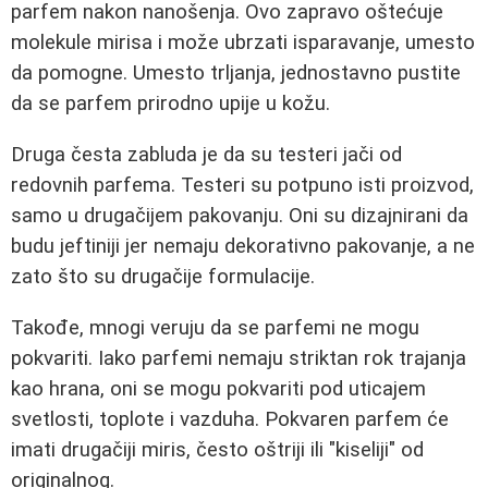
parfem nakon nanošenja. Ovo zapravo oštećuje
molekule mirisa i može ubrzati isparavanje, umesto
da pomogne. Umesto trljanja, jednostavno pustite
da se parfem prirodno upije u kožu.
Druga česta zabluda je da su testeri jači od
redovnih parfema. Testeri su potpuno isti proizvod,
samo u drugačijem pakovanju. Oni su dizajnirani da
budu jeftiniji jer nemaju dekorativno pakovanje, a ne
zato što su drugačije formulacije.
Takođe, mnogi veruju da se parfemi ne mogu
pokvariti. Iako parfemi nemaju striktan rok trajanja
kao hrana, oni se mogu pokvariti pod uticajem
svetlosti, toplote i vazduha. Pokvaren parfem će
imati drugačiji miris, često oštriji ili "kiseliji" od
originalnog.