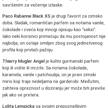
savršenim za večernje izlaske.
Paco Rabanne Black XS
je drugi favorit za zimsko
doba. Sladak, romantičan parfem sa notama vanile,
čokolade i cveća koji mnogi opisuju kao "seksi".
Iako neki korisnici primećuju da mu postojanost nije
najbolja, on ostaje omiljen zbog svog jedinstvenog
profila koji privlači pažnju.
Thierry Mugler Angel
je kultni gurmanskí parfem
koji ili volite ili mrzite. Sa notama čokolade,
karamela, vanile i patchoulija, on je pravi zimski
miris koji traje nedeljama na garderobi. Međutim,
zahteva opreznost u doziranju jer može biti previše
jak ako se pretera.
Lolita Lempicka
sa svojim prepoznatljivim