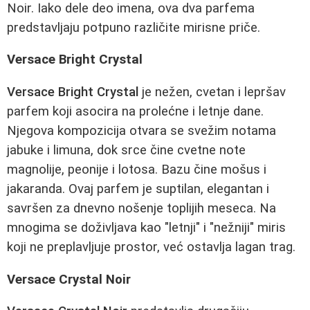
Noir. Iako dele deo imena, ova dva parfema
predstavljaju potpuno različite mirisne priče.
Versace Bright Crystal
Versace Bright Crystal
je nežen, cvetan i lepršav
parfem koji asocira na prolećne i letnje dane.
Njegova kompozicija otvara se svežim notama
jabuke i limuna, dok srce čine cvetne note
magnolije, peonije i lotosa. Bazu čine mošus i
jakaranda. Ovaj parfem je suptilan, elegantan i
savršen za dnevno nošenje toplijih meseca. Na
mnogima se doživljava kao "letnji" i "nežniji" miris
koji ne preplavljuje prostor, već ostavlja lagan trag.
Versace Crystal Noir