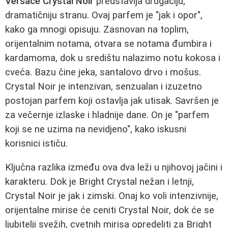
Versace Crystal Noir
predstavlja drugačiju,
dramatičniju stranu. Ovaj parfem je "jak i opor",
kako ga mnogi opisuju. Zasnovan na toplim,
orijentalnim notama, otvara se notama đumbira i
kardamoma, dok u središtu nalazimo notu kokosa i
cveća. Bazu čine jeka, santalovo drvo i mošus.
Crystal Noir je intenzivan, senzualan i izuzetno
postojan parfem koji ostavlja jak utisak. Savršen je
za večernje izlaske i hladnije dane. On je "parfem
koji se ne uzima na nevidjeno", kako iskusni
korisnici ističu.
Ključna razlika između ova dva leži u njihovoj jačini i
karakteru. Dok je Bright Crystal nežan i letnji,
Crystal Noir je jak i zimski. Onaj ko voli intenzivnije,
orijentalne mirise će ceniti Crystal Noir, dok će se
ljubitelji svežih, cvetnih mirisa opredeliti za Bright