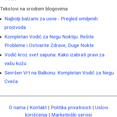
Tekstovi na srodnim blogovima
Najbolji balzami za usne - Pregled omiljenih
proizvoda
Kompletan Vodič za Negu Noktiju: Rešite
Probleme i Ostvarite Zdrave, Duge Nokte
Vodič kroz svet sapuna: Kako izabrati pravi za
vašu kožu
Savršen Vrt na Balkonu: Kompletan Vodič za Negu
Cveća
O nama
|
Kontakt
|
Politika privatnosti
|
Uslovi
korišćenja
|
Marketinški servisi