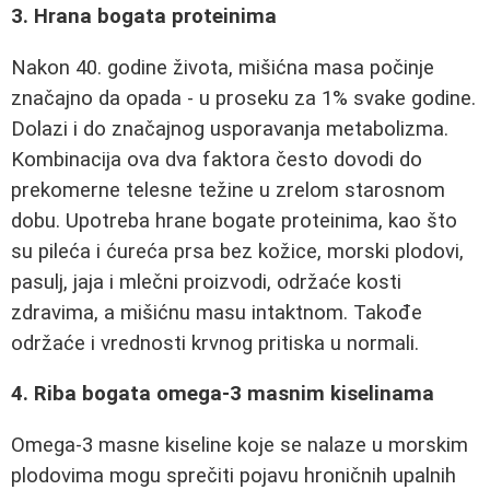
3. Hrana bogata proteinima
Nakon 40. godine života, mišićna masa počinje
značajno da opada - u proseku za 1% svake godine.
Dolazi i do značajnog usporavanja metabolizma.
Kombinacija ova dva faktora često dovodi do
prekomerne telesne težine u zrelom starosnom
dobu. Upotreba hrane bogate proteinima, kao što
su pileća i ćureća prsa bez kožice, morski plodovi,
pasulj, jaja i mlečni proizvodi, održaće kosti
zdravima, a mišićnu masu intaktnom. Takođe
održaće i vrednosti krvnog pritiska u normali.
4. Riba bogata omega-3 masnim kiselinama
Omega-3 masne kiseline koje se nalaze u morskim
plodovima mogu sprečiti pojavu hroničnih upalnih