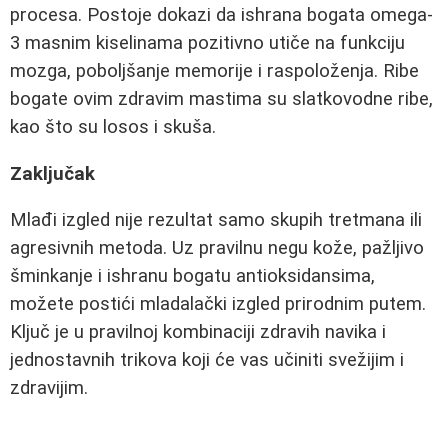
procesa. Postoje dokazi da ishrana bogata omega-
3 masnim kiselinama pozitivno utiče na funkciju
mozga, poboljšanje memorije i raspoloženja. Ribe
bogate ovim zdravim mastima su slatkovodne ribe,
kao što su losos i skuša.
Zaključak
Mlađi izgled nije rezultat samo skupih tretmana ili
agresivnih metoda. Uz pravilnu negu kože, pažljivo
šminkanje i ishranu bogatu antioksidansima,
možete postići mladalački izgled prirodnim putem.
Ključ je u pravilnoj kombinaciji zdravih navika i
jednostavnih trikova koji će vas učiniti svežijim i
zdravijim.