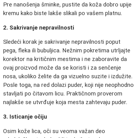
Pre nanošenja šminke, pustite da koža dobro upije
kremu kako biste lakše slikali po vašem platnu.
2. Sakrivanje nepravilnosti
Sledeći korak je sakrivanje nepravilnosti poput
pega, fleka ili bubuljica. Nežnim pokretima utrljajte
korektor na kritičnim mestima i ne zaboravite da
ovaj proizvod može da se koristi i za senčenje
nosa, ukoliko želite da ga vizuelno suzite i izdužite.
Posle toga, na red dolazi puder, koji nije neophodno
stavljati po čitavom licu. Praktičnom proverom
najlakše se utvrđuje koja mesta zahtevaju puder.
3. Isticanje očiju
Osim kože lica, oči su veoma važan deo