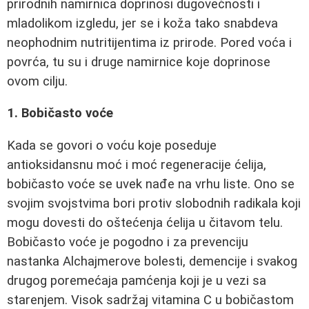
prirodnih namirnica doprinosi dugovečnosti i
mladolikom izgledu, jer se i koža tako snabdeva
neophodnim nutritijentima iz prirode. Pored voća i
povrća, tu su i druge namirnice koje doprinose
ovom cilju.
1. Bobičasto voće
Kada se govori o voću koje poseduje
antioksidansnu moć i moć regeneracije ćelija,
bobičasto voće se uvek nađe na vrhu liste. Ono se
svojim svojstvima bori protiv slobodnih radikala koji
mogu dovesti do oštećenja ćelija u čitavom telu.
Bobičasto voće je pogodno i za prevenciju
nastanka Alchajmerove bolesti, demencije i svakog
drugog poremećaja pamćenja koji je u vezi sa
starenjem. Visok sadržaj vitamina C u bobičastom