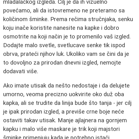
mladalačkog izgleda. Cilj je da ih vizuelno
povećamo, ali da istovremeno ne preteramo sa
količinom šminke. Prema rečima stručnjaka, senku
koju inače koristite nanesite na kapke i dobro
osmotrite na koji način je to promenilo vaš izgled.
Dodajte malo svetle, svetlucave senke tik ispod
obrva, prateći njihov luk. Ukoliko vam se čini da je
to dovoljno za prirodan dnevni izgled, nemojte
dodavati više.
Ako imate utisak da nešto nedostaje i da delujete
umorno, veoma precizno uokvirite oko duž oba
kapka, ali se trudite da linija bude što tanja - jer cilj
je ipak prirodan izgled, a previše crne boje neće
ostaviti takav utisak. Manje ajlajnera na gornjem
kapku i malo više maskare je trik koji majstori
šminke primenjuju kada je potrebno istaći