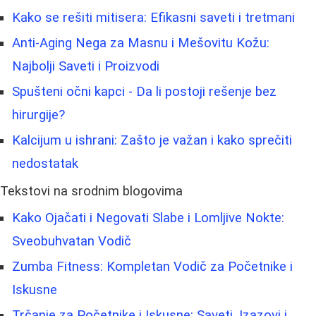
Kako se rešiti mitisera: Efikasni saveti i tretmani
Anti-Aging Nega za Masnu i Mešovitu Kožu:
Najbolji Saveti i Proizvodi
Spušteni očni kapci - Da li postoji rešenje bez
hirurgije?
Kalcijum u ishrani: Zašto je važan i kako sprečiti
nedostatak
Tekstovi na srodnim blogovima
Kako Ojačati i Negovati Slabe i Lomljive Nokte:
Sveobuhvatan Vodič
Zumba Fitness: Kompletan Vodič za Početnike i
Iskusne
Trčanje za Početnike i Iskusne: Saveti, Izazovi i