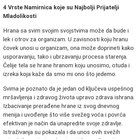
4 Vrste Namirnica koje su Najbolji Prijatelji
Mladolikosti
Hrana sa svim svojim svojstvima može da bude i
lek i otrov za organizam. U zavisnosti koju hranu
čovek unosi u organizam, ona može doprineti kako
usporavanju, tako i ubrzavanju procesa starenja.
Ćelije tela se hrane hranom koju unosimo, otuda i
izreka koja kaže da smo mi ono što jedemo.
Svima je poznato da je jedan od ključeva uspešnog
mršavljenja i zdravog života upravo zdrava ishrana.
Izbacivanje prerađene hrane iz svog dnevnog
menija i uvođenje što više svežeg voća i povrća
efektivan je način da unapredite svoje zdravlje.
Istraživanja su pokazala i da unos ovih svežih