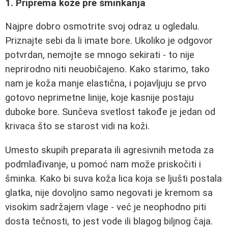
1. Priprema kože pre šminkanja
Najpre dobro osmotrite svoj odraz u ogledalu.
Priznajte sebi da li imate bore. Ukoliko je odgovor
potvrdan, nemojte se mnogo sekirati - to nije
neprirodno niti neuobičajeno. Kako starimo, tako
nam je koža manje elastična, i pojavljuju se prvo
gotovo neprimetne linije, koje kasnije postaju
duboke bore. Sunčeva svetlost takođe je jedan od
krivaca što se starost vidi na koži.
Umesto skupih preparata ili agresivnih metoda za
podmlađivanje, u pomoć nam može priskočiti i
šminka. Kako bi suva koža lica koja se ljušti postala
glatka, nije dovoljno samo negovati je kremom sa
visokim sadržajem vlage - već je neophodno piti
dosta tečnosti, to jest vode ili blagog biljnog čaja.