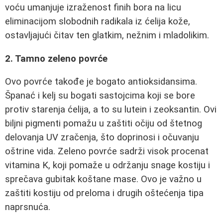
voću umanjuje izraženost finih bora na licu
eliminacijom slobodnih radikala iz ćelija kože,
ostavljajući čitav ten glatkim, nežnim i mladolikim.
2. Tamno zeleno povrće
Ovo povrće takođe je bogato antioksidansima.
Španać i kelj su bogati sastojcima koji se bore
protiv starenja ćelija, a to su lutein i zeoksantin. Ovi
biljni pigmenti pomažu u zaštiti očiju od štetnog
delovanja UV zračenja, što doprinosi i očuvanju
oštrine vida. Zeleno povrće sadrži visok procenat
vitamina K, koji pomaže u održanju snage kostiju i
sprečava gubitak koštane mase. Ovo je važno u
zaštiti kostiju od preloma i drugih oštećenja tipa
naprsnuća.