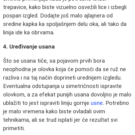
trepavice, kako biste vizuelno osvežili lice i izbegli
pospan izgled. Dodajte još malo ajlajnera od
sredine kapka ka spoljašnjem delu oka, ali tako da
linija ide ka obrvama.
4. Uređivanje usana
Što se usana tiče, sa pojavom prvih bora
neophodna je olovka koja će pomoći da se ruž ne
razliva i na taj način doprineti urednijem izgledu.
Eventualna odstupanja u simetričnosti ispravite
olovkom, a za efekat punijih usana dovoljno je malo
ublažiti to jest ispraviti liniju gornje
usne
. Potrebno
je malo vremena kako biste ovladali ovim
tehnikama, ali se trud isplati jer će rezultat svi
primetiti.