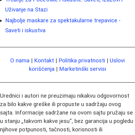
Uživanje na Stazi
Najbolje maskare za spektakularne trepavice -
Saveti i iskustva
O nama
|
Kontakt
|
Politika privatnosti
|
Uslovi
korišćenja
|
Marketinški servisi
Urednici i autori ne preuzimaju nikakvu odgovornost
za bilo kakve greške ili propuste u sadržaju ovog
sajta. Informacije sadržane na ovom sajtu pružaju se
u stanju „takvom kakve jesu“, bez garancija u pogledu
njihove potpunosti, tačnosti, korisnosti ili