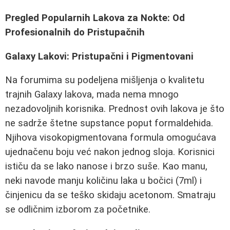
Pregled Popularnih Lakova za Nokte: Od
Profesionalnih do Pristupačnih
Galaxy Lakovi: Pristupačni i Pigmentovani
Na forumima su podeljena mišljenja o kvalitetu
trajnih Galaxy lakova, mada nema mnogo
nezadovoljnih korisnika. Prednost ovih lakova je što
ne sadrže štetne supstance poput formaldehida.
Njihova visokopigmentovana formula omogućava
ujednačenu boju već nakon jednog sloja. Korisnici
ističu da se lako nanose i brzo suše. Kao manu,
neki navode manju količinu laka u bočici (7ml) i
činjenicu da se teško skidaju acetonom. Smatraju
se odličnim izborom za početnike.