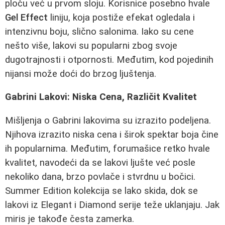
ploču već u prvom sloju. Korisnice posebno hvale
Gel Effect
liniju, koja postiže efekat ogledala i
intenzivnu boju, slično salonima. Iako su cene
nešto više, lakovi su popularni zbog svoje
dugotrajnosti i otpornosti. Međutim, kod pojedinih
nijansi može doći do brzog ljuštenja.
Gabrini Lakovi: Niska Cena, Različit Kvalitet
Mišljenja o Gabrini lakovima su izrazito podeljena.
Njihova izrazito niska cena i širok spektar boja čine
ih popularnima. Međutim, forumašice retko hvale
kvalitet, navodeći da se lakovi ljušte već posle
nekoliko dana, brzo povlače i stvrdnu u bočici.
Summer Edition kolekcija se lako skida, dok se
lakovi iz Elegant i Diamond serije teže uklanjaju. Jak
miris je takođe česta zamerka.