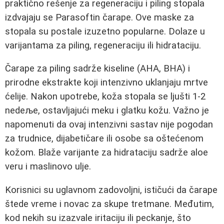
praktično rešenje za regeneraciju i piling stopala
izdvajaju se Parasoftin čarape. Ove maske za
stopala su postale izuzetno popularne. Dolaze u
varijantama za piling, regeneraciju ili hidrataciju.
Čarape za piling sadrže kiseline (AHA, BHA) i
prirodne ekstrakte koji intenzivno uklanjaju mrtve
ćelije. Nakon upotrebe, koža stopala se ljušti 1-2
nedeље, ostavljajući meku i glatku kožu. Važno je
napomenuti da ovaj intenzivni sastav nije pogodan
za trudnice, dijabetičare ili osobe sa oštećenom
kožom. Blaže varijante za hidrataciju sadrže aloe
veru i maslinovo ulje.
Korisnici su uglavnom zadovoljni, ističući da čarape
štede vreme i novac za skupe tretmane. Međutim,
kod nekih su izazvale iritaciju ili peckanje, što