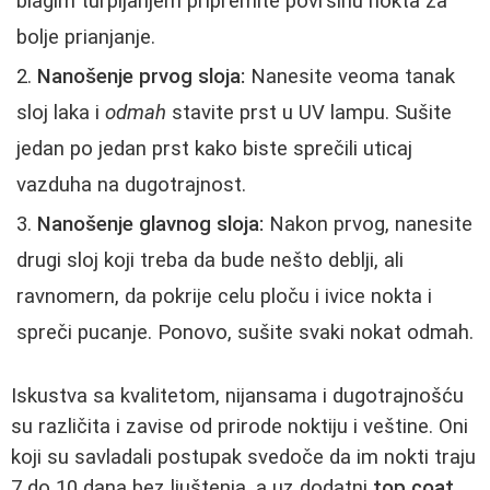
blagim turpijanjem pripremite površinu nokta za
bolje prianjanje.
Nanošenje prvog sloja:
Nanesite veoma tanak
sloj laka i
odmah
stavite prst u UV lampu. Sušite
jedan po jedan prst kako biste sprečili uticaj
vazduha na dugotrajnost.
Nanošenje glavnog sloja:
Nakon prvog, nanesite
drugi sloj koji treba da bude nešto deblji, ali
ravnomern, da pokrije celu ploču i ivice nokta i
spreči pucanje. Ponovo, sušite svaki nokat odmah.
Iskustva sa kvalitetom, nijansama i dugotrajnošću
su različita i zavise od prirode noktiju i veštine. Oni
koji su savladali postupak svedoče da im nokti traju
7 do 10 dana bez ljuštenja, a uz dodatni
top coat