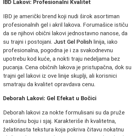
IBD Lakovi: Profesionalni Kvalitet
IBD je američki brend koji nudi širok asortiman
profesionalnih gel i akril lakova. Forumašice ističu
da se njihovi obični lakovi jednostavno nanose, da
su trajni i postojani.
Just Gel Polish
linija, iako
profesionalna, pogodna je i za svakodnevnu
upotrebu kod kuće, a nokti traju nedeljama bez
pucanja. Cena običnih lakova je pristupačna, dok su
trajni gel lakovi iz ove linije skuplji, ali korisnici
smatraju da kvalitet opravdava cenu.
Deborah Lakovi: Gel Efekat u Bočici
Deborah lakovi za nokte formulisani su da pruže
raskošnu boju i sjaj. Karakteriše ih kvalitetna,
želatinasta tekstura koja pokriva čitavu nokatnu