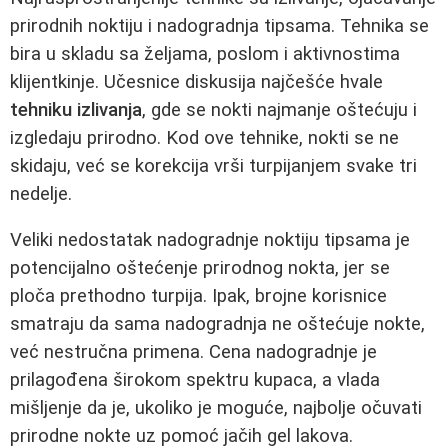
prirodnih noktiju i nadogradnja tipsama. Tehnika se
bira u skladu sa željama, poslom i aktivnostima
klijentkinje. Učesnice diskusija najčešće hvale
tehniku izlivanja
, gde se nokti najmanje oštećuju i
izgledaju prirodno. Kod ove tehnike, nokti se ne
skidaju, već se korekcija vrši turpijanjem svake tri
nedelje.
Veliki nedostatak nadogradnje noktiju tipsama je
potencijalno oštećenje prirodnog nokta, jer se
ploča prethodno turpija. Ipak, brojne korisnice
smatraju da sama nadogradnja ne oštećuje nokte,
već nestručna primena. Cena nadogradnje je
prilagođena širokom spektru kupaca, a vlada
mišljenje da je, ukoliko je moguće, najbolje očuvati
prirodne nokte uz pomoć jačih gel lakova.