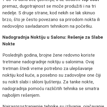
premaz, dugotrajnost se može produžiti i na tri
nedelje. S druge strane, kod nekih se lak skinuo
brzo, što je često povezano sa prirodom nokta ili
nedovoljno savladanom tehnikom na početku.
Nadogradnja Noktiju u Salonu: Rešenje za Slabe
Nokte
Poslednjih godina, brojne žene redovno koriste
tretmane nadogradnje noktiju u salonima. Ovaj
tretman štedi vreme potrebno za ulepšavanje
noktiju kod kuće, a posebno su zadovoljne one čiji
su nokti slabi i skloni ljuštenju. Za tanke nokte,
nadogradnja pomoću različitih tehnika se smatra
najboljim rešenjem.
Najrasprostranjenije tehnike su izlivanje, ojačavanje