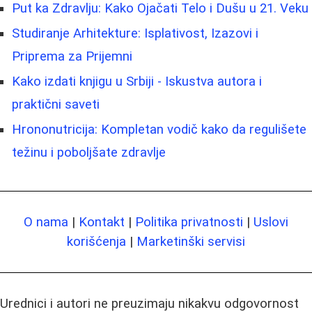
Put ka Zdravlju: Kako Ojačati Telo i Dušu u 21. Veku
Studiranje Arhitekture: Isplativost, Izazovi i
Priprema za Prijemni
Kako izdati knjigu u Srbiji - Iskustva autora i
praktični saveti
Hrononutricija: Kompletan vodič kako da regulišete
težinu i poboljšate zdravlje
O nama
|
Kontakt
|
Politika privatnosti
|
Uslovi
korišćenja
|
Marketinški servisi
Urednici i autori ne preuzimaju nikakvu odgovornost