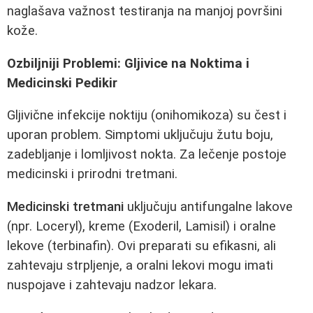
naglašava važnost testiranja na manjoj površini
kože.
Ozbiljniji Problemi: Gljivice na Noktima i
Medicinski Pedikir
Gljivične infekcije noktiju (onihomikoza) su čest i
uporan problem. Simptomi uključuju žutu boju,
zadebljanje i lomljivost nokta. Za lečenje postoje
medicinski i prirodni tretmani.
Medicinski tretmani
uključuju antifungalne lakove
(npr. Loceryl), kreme (Exoderil, Lamisil) i oralne
lekove (terbinafin). Ovi preparati su efikasni, ali
zahtevaju strpljenje, a oralni lekovi mogu imati
nuspojave i zahtevaju nadzor lekara.