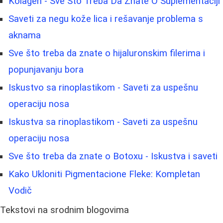
Kolagen - Sve Što Treba Da Znate O Suplementaciji
Saveti za negu kože lica i rešavanje problema s
aknama
Sve što treba da znate o hijaluronskim filerima i
popunjavanju bora
Iskustvo sa rinoplastikom - Saveti za uspešnu
operaciju nosa
Iskustva sa rinoplastikom - Saveti za uspešnu
operaciju nosa
Sve što treba da znate o Botoxu - Iskustva i saveti
Kako Ukloniti Pigmentacione Fleke: Kompletan
Vodič
Tekstovi na srodnim blogovima