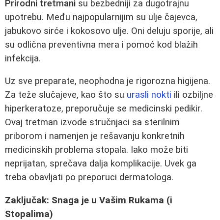
Prirodni tretmani
su bezbedniji za dugotrajnu
upotrebu. Među najpopularnijim su ulje čajevca,
jabukovo sirće i kokosovo ulje. Oni deluju sporije, ali
su odlična preventivna mera i pomoć kod blažih
infekcija.
Uz sve preparate, neophodna je rigorozna higijena.
Za teže slučajeve, kao što su
urasli nokti
ili ozbiljne
hiperkeratoze, preporučuje se medicinski pedikir.
Ovaj tretman izvode stručnjaci sa sterilnim
priborom i namenjen je rešavanju konkretnih
medicinskih problema stopala. Iako može biti
neprijatan, sprečava dalja komplikacije. Uvek ga
treba obavljati po preporuci dermatologa.
Zaključak: Snaga je u Vašim Rukama (i
Stopalima)