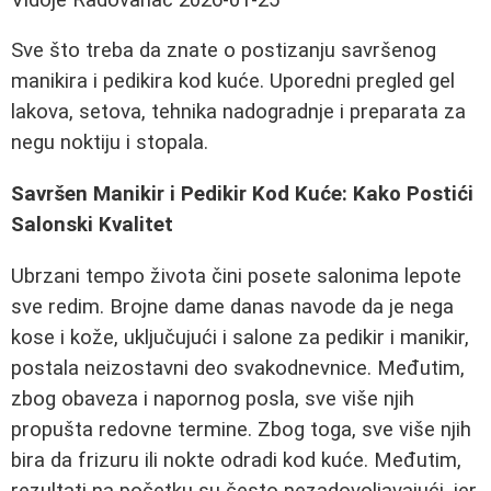
Sve što treba da znate o postizanju savršenog
manikira i pedikira kod kuće. Uporedni pregled gel
lakova, setova, tehnika nadogradnje i preparata za
negu noktiju i stopala.
Savršen Manikir i Pedikir Kod Kuće: Kako Postići
Salonski Kvalitet
Ubrzani tempo života čini posete salonima lepote
sve redim. Brojne dame danas navode da je nega
kose i kože, uključujući i salone za pedikir i manikir,
postala neizostavni deo svakodnevnice. Međutim,
zbog obaveza i napornog posla, sve više njih
propušta redovne termine. Zbog toga, sve više njih
bira da frizuru ili nokte odradi kod kuće. Međutim,
rezultati na početku su često nezadovoljavajući, jer