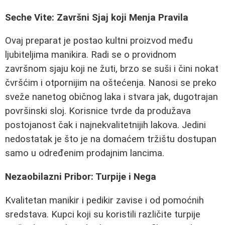
Seche Vite: Završni Sjaj koji Menja Pravila
Ovaj preparat je postao kultni proizvod među
ljubiteljima manikira. Radi se o providnom
završnom sjaju koji ne žuti, brzo se suši i čini nokat
čvršćim i otpornijim na oštećenja. Nanosi se preko
sveže nanetog običnog laka i stvara jak, dugotrajan
površinski sloj. Korisnice tvrde da produžava
postojanost čak i najnekvalitetnijih lakova. Jedini
nedostatak je što je na domaćem tržištu dostupan
samo u određenim prodajnim lancima.
Nezaobilazni Pribor: Turpije i Nega
Kvalitetan manikir i pedikir zavise i od pomoćnih
sredstava. Kupci koji su koristili različite turpije