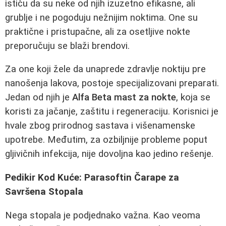
ističu da su neke od njih izuzetno efikasne, ali
grublje i ne pogoduju nežnijim noktima. One su
praktične i pristupačne, ali za osetljive nokte
preporučuju se blaži brendovi.
Za one koji žele da unaprede zdravlje noktiju pre
nanošenja lakova, postoje specijalizovani preparati.
Jedan od njih je
Alfa Beta mast za nokte
, koja se
koristi za jačanje, zaštitu i regeneraciju. Korisnici je
hvale zbog prirodnog sastava i višenamenske
upotrebe. Međutim, za ozbiljnije probleme poput
gljivičnih infekcija, nije dovoljna kao jedino rešenje.
Pedikir Kod Kuće: Parasoftin Čarape za
Savršena Stopala
Nega stopala je podjednako važna. Kao veoma