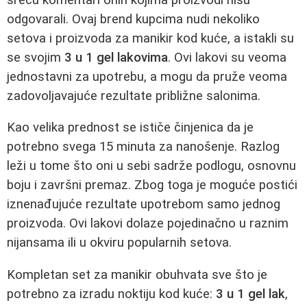
odgovarali. Ovaj brend kupcima nudi nekoliko
setova i proizvoda za manikir kod kuće, a istakli su
se svojim
3 u 1 gel lakovima
. Ovi lakovi su veoma
jednostavni za upotrebu, a mogu da pruže veoma
zadovoljavajuće rezultate približne salonima.
Kao velika prednost se ističe činjenica da je
potrebno svega 15 minuta za nanošenje. Razlog
leži u tome što oni u sebi sadrže podlogu, osnovnu
boju i završni premaz. Zbog toga je moguće postići
iznenađujuće rezultate upotrebom samo jednog
proizvoda. Ovi lakovi dolaze pojedinačno u raznim
nijansama ili u okviru popularnih setova.
Kompletan set za manikir obuhvata sve što je
potrebno za izradu noktiju kod kuće:
3 u 1 gel lak
,