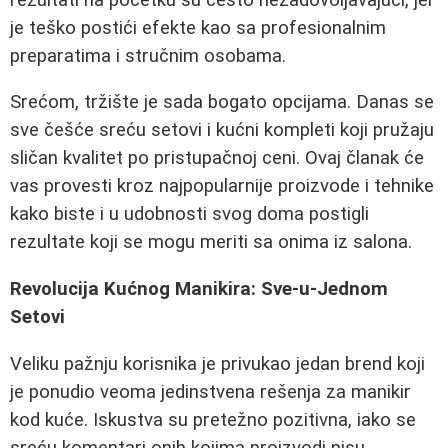
je teško postići efekte kao sa profesionalnim
preparatima i stručnim osobama.
Srećom, tržište je sada bogato opcijama. Danas se
sve češće sreću setovi i kućni kompleti koji pružaju
sličan kvalitet po pristupačnoj ceni. Ovaj članak će
vas provesti kroz najpopularnije proizvode i tehnike
kako biste i u udobnosti svog doma postigli
rezultate koji se mogu meriti sa onima iz salona.
Revolucija Kućnog Manikira: Sve-u-Jednom
Setovi
Veliku pažnju korisnika je privukao jedan brend koji
je ponudio veoma jedinstvena rešenja za manikir
kod kuće. Iskustva su pretežno pozitivna, iako se
sreću komentari onih kojima proizvodi nisu