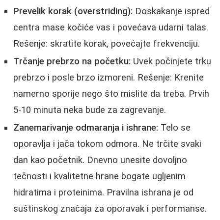
Prevelik korak (overstriding):
Doskakanje ispred
centra mase kočiće vas i povećava udarni talas.
Rešenje: skratite korak, povećajte frekvenciju.
Trčanje prebrzo na početku:
Uvek počinjete trku
prebrzo i posle brzo izmoreni. Rešenje: Krenite
namerno sporije nego što mislite da treba. Prvih
5-10 minuta neka bude za zagrevanje.
Zanemarivanje odmaranja i ishrane:
Telo se
oporavlja i jača tokom odmora. Ne trčite svaki
dan kao početnik. Dnevno unesite dovoljno
tečnosti i kvalitetne hrane bogate ugljenim
hidratima i proteinima. Pravilna ishrana je od
suštinskog značaja za oporavak i performanse.