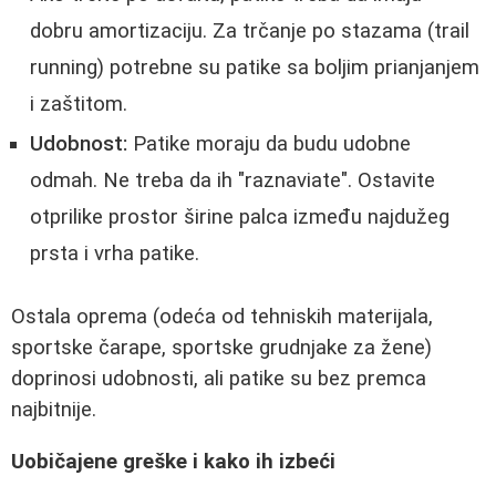
dobru amortizaciju. Za trčanje po stazama (trail
running) potrebne su patike sa boljim prianjanjem
i zaštitom.
Udobnost:
Patike moraju da budu udobne
odmah. Ne treba da ih "raznaviate". Ostavite
otprilike prostor širine palca između najdužeg
prsta i vrha patike.
Ostala oprema (odeća od tehniskih materijala,
sportske čarape, sportske grudnjake za žene)
doprinosi udobnosti, ali patike su bez premca
najbitnije.
Uobičajene greške i kako ih izbeći