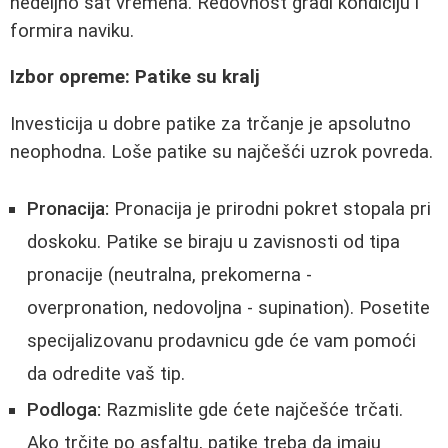
nedeljno sat vremena. Redovnost gradi kondiciju i
formira naviku.
Izbor opreme: Patike su kralj
Investicija u dobre patike za trčanje je apsolutno
neophodna. Loše patike su najčešći uzrok povreda.
Pronacija:
Pronacija je prirodni pokret stopala pri
doskoku. Patike se biraju u zavisnosti od tipa
pronacije (neutralna, prekomerna -
overpronation, nedovoljna - supination). Posetite
specijalizovanu prodavnicu gde će vam pomoći
da odredite vaš tip.
Podloga:
Razmislite gde ćete najčešće trčati.
Ako trčite po asfaltu, patike treba da imaju