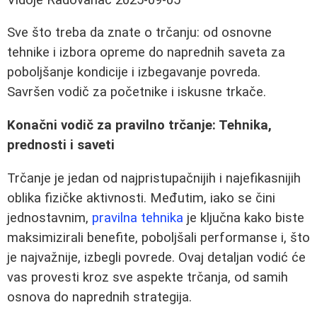
Sve što treba da znate o trčanju: od osnovne
tehnike i izbora opreme do naprednih saveta za
poboljšanje kondicije i izbegavanje povreda.
Savršen vodič za početnike i iskusne trkače.
Konačni vodič za pravilno trčanje: Tehnika,
prednosti i saveti
Trčanje je jedan od najpristupačnijih i najefikasnijih
oblika fizičke aktivnosti. Međutim, iako se čini
jednostavnim,
pravilna tehnika
je ključna kako biste
maksimizirali benefite, poboljšali performanse i, što
je najvažnije, izbegli povrede. Ovaj detaljan vodić će
vas provesti kroz sve aspekte trčanja, od samih
osnova do naprednih strategija.