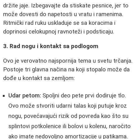
držite jaje. Izbegavajte da stiskate pesnice, jer to
može dovesti do napetosti u vratu i ramenima.
Ritmički rad ruku uskladuje se sa koracima i
doprinosi celokupnoj ravnoteži i podsticaju.
3. Rad nogu i kontakt sa podlogom
Ovo je verovatno najspornija tema u svetu trčanja.
Postoje tri glavna načina na koji stopalo može da
dođe u kontakt sa zemljom:
Udar petom:
Spoljni deo pete prvi dodiruje tlo.
Ovo može stvoriti udarni talas koji putuje kroz
nogu, povećavajući rizik od povreda kao što su
splintovi potkolenice ili bolovi u kolenu, naročito
ako imate nedovoljno amortizacije u patikama.