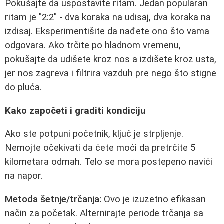
Pokušajte da uspostavite ritam. Jedan popularan
ritam je "2:2" - dva koraka na udisaj, dva koraka na
izdisaj. Eksperimentišite da nađete ono što vama
odgovara. Ako trčite po hladnom vremenu,
pokušajte da udišete kroz nos a izdišete kroz usta,
jer nos zagreva i filtrira vazduh pre nego što stigne
do pluća.
Kako započeti i graditi kondiciju
Ako ste potpuni početnik, ključ je strpljenje.
Nemojte očekivati da ćete moći da pretrčite 5
kilometara odmah. Telo se mora postepeno navići
na napor.
Metoda šetnje/trčanja:
Ovo je izuzetno efikasan
način za početak. Alternirajte periode trčanja sa