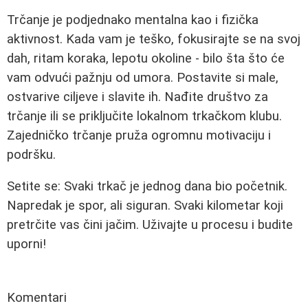
Trčanje je podjednako mentalna kao i fizička
aktivnost. Kada vam je teško, fokusirajte se na svoj
dah, ritam koraka, lepotu okoline - bilo šta što će
vam odvući pažnju od umora. Postavite si male,
ostvarive ciljeve i slavite ih. Nađite društvo za
trčanje ili se priključite lokalnom trkačkom klubu.
Zajedničko trčanje pruža ogromnu motivaciju i
podršku.
Setite se: Svaki trkač je jednog dana bio početnik.
Napredak je spor, ali siguran. Svaki kilometar koji
pretrčite vas čini jačim. Uživajte u procesu i budite
uporni!
Komentari