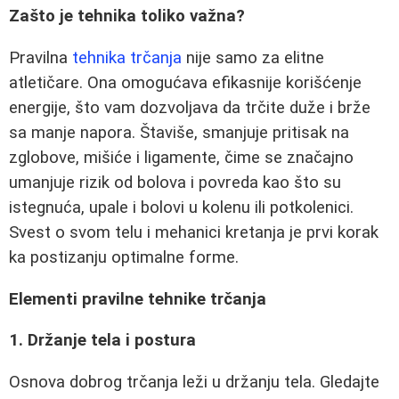
Zašto je tehnika toliko važna?
Pravilna
tehnika trčanja
nije samo za elitne
atletičare. Ona omogućava efikasnije korišćenje
energije, što vam dozvoljava da trčite duže i brže
sa manje napora. Štaviše, smanjuje pritisak na
zglobove, mišiće i ligamente, čime se značajno
umanjuje rizik od bolova i povreda kao što su
istegnuća, upale i bolovi u kolenu ili potkolenici.
Svest o svom telu i mehanici kretanja je prvi korak
ka postizanju optimalne forme.
Elementi pravilne tehnike trčanja
1. Držanje tela i postura
Osnova dobrog trčanja leži u držanju tela. Gledajte