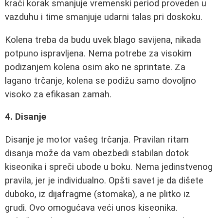
kraći korak smanjuje vremenski period proveden u
vazduhu i time smanjuje udarni talas pri doskoku.
Kolena treba da budu uvek blago savijena, nikada
potpuno ispravljena. Nema potrebe za visokim
podizanjem kolena osim ako ne sprintate. Za
lagano trčanje, kolena se podižu samo dovoljno
visoko za efikasan zamah.
4. Disanje
Disanje je motor vašeg trčanja. Pravilan ritam
disanja može da vam obezbedi stabilan dotok
kiseonika i spreči ubode u boku. Nema jedinstvenog
pravila, jer je individualno. Opšti savet je da dišete
duboko, iz dijafragme (stomaka), a ne plitko iz
grudi. Ovo omogućava veći unos kiseonika.