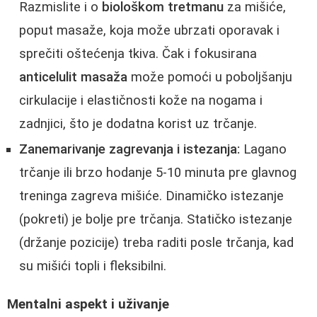
Razmislite i o
biološkom tretmanu
za mišiće,
poput masaže, koja može ubrzati oporavak i
sprečiti oštećenja tkiva. Čak i fokusirana
anticelulit masaža
može pomoći u poboljšanju
cirkulacije i elastičnosti kože na nogama i
zadnjici, što je dodatna korist uz trčanje.
Zanemarivanje zagrevanja i istezanja:
Lagano
trčanje ili brzo hodanje 5-10 minuta pre glavnog
treninga zagreva mišiće. Dinamičko istezanje
(pokreti) je bolje pre trčanja. Statičko istezanje
(držanje pozicije) treba raditi posle trčanja, kad
su mišići topli i fleksibilni.
Mentalni aspekt i uživanje