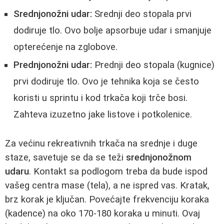
Srednjonožni udar:
Srednji deo stopala prvi
dodiruje tlo. Ovo bolje apsorbuje udar i smanjuje
opterećenje na zglobove.
Prednjonožni udar:
Prednji deo stopala (kugnice)
prvi dodiruje tlo. Ovo je tehnika koja se često
koristi u sprintu i kod trkača koji trče bosi.
Zahteva izuzetno jake listove i potkolenice.
Za većinu rekreativnih trkača na srednje i duge
staze, savetuje se da se teži
srednjonožnom
udaru
. Kontakt sa podlogom treba da bude ispod
vašeg centra mase (tela), a ne ispred vas. Kratak,
brz korak je ključan. Povećajte frekvenciju koraka
(kadence) na oko 170-180 koraka u minuti. Ovaj