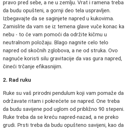
pravo pred sebe, a ne u zemlju. Vrat i ramena treba
da budu opušteni, a gornji deo tela uspravljen.
Izbegavajte da se saginjete napred u kukovima.
Zamislite da vam se iz temena glave vuče konac ka
nebu - to će vam pomoći da održite kičmu u
neutralnom položaju. Blago nagnite celo telo
napred od skočnih zglobova, a ne od struka. Ovo
nagnuće koristi silu gravitacije da vas gura napred,
čineći trčanje efikasnijim.
2. Rad ruku
Ruke su vaš prirodni pendulum koji vam pomaže da
održavate ritam i pokrećete se napred. One treba
da budu savijene pod uglom od približno 90 stepeni.
Ruke treba da se kreću napred-nazad, a ne preko
grudi. Prsti treba da budu opušteno savijeni, kao da