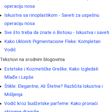
operaciju nosa
Iskustva sa rinoplastikom - Saveti za uspešnu
operaciju nosa
Sve što treba da znate o Botoxu - Iskustva i saveti
Kako Ukloniti Pigmentacione Fleke: Kompletan
Vodič
Tekstovi na srodnim blogovima
Estetske i Kozmetičke Greške: Kako Izgledati
Mlađe i Lepše
Štikle: Elegantne, Ali Štetne? Različita Iskustva i
Mišljenja
Vodič kroz budžetske parfeme: Kako pronaći
skrivene dragulje