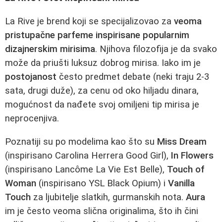
La Rive je brend koji se specijalizovao za
veoma
pristupačne parfeme inspirisane popularnim
dizajnerskim mirisima
. Njihova filozofija je da svako
može da priušti luksuz dobrog mirisa. Iako im je
postojanost
često predmet debate (neki traju 2-3
sata, drugi duže), za cenu od oko hiljadu dinara,
mogućnost da nađete svoj omiljeni tip mirisa je
neprocenjiva.
Poznatiji su po modelima kao što su
Miss Dream
(inspirisano Carolina Herrera Good Girl),
In Flowers
(inspirisano Lancôme La Vie Est Belle),
Touch of
Woman
(inspirisano YSL Black Opium) i
Vanilla
Touch
za ljubitelje slatkih, gurmanskih nota.
Aura
im je često veoma slična originalima, što ih čini