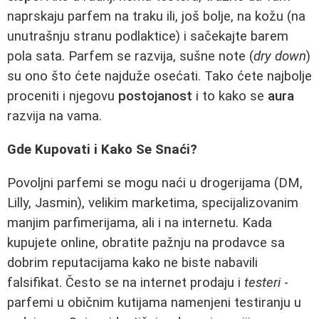
naprskaju parfem na traku ili, još bolje, na kožu (na
unutrašnju stranu podlaktice) i sačekajte barem
pola sata. Parfem se razvija, sušne note (
dry down
)
su ono što ćete najduže osećati. Tako ćete najbolje
proceniti i njegovu
postojanost
i to kako se
aura
razvija na vama.
Gde Kupovati i Kako Se Snaći?
Povoljni parfemi se mogu naći u drogerijama (DM,
Lilly, Jasmin), velikim marketima, specijalizovanim
manjim parfimerijama, ali i na internetu. Kada
kupujete online, obratite pažnju na prodavce sa
dobrim reputacijama kako ne biste nabavili
falsifikat. Često se na internet prodaju i
testeri
-
parfemi u običnim kutijama namenjeni testiranju u