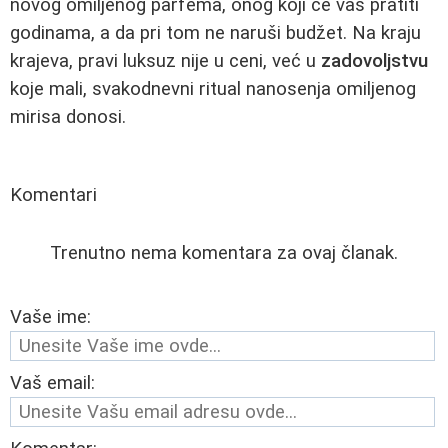
novog omiljenog parfema, onog koji će vas pratiti
godinama, a da pri tom ne naruši budžet. Na kraju
krajeva, pravi luksuz nije u ceni, već u
zadovoljstvu
koje mali, svakodnevni ritual nanosenja omiljenog
mirisa donosi.
Komentari
Trenutno nema komentara za ovaj članak.
Vaše ime:
Vaš email: