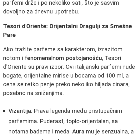
parfemi drže i po nekoliko sati, što je sasvim
dovoljno za dnevnu upotrebu.
Tesori d'Oriente: Orijentalni Dragulji za Smešne
Pare
Ako tražite parfeme sa karakterom, izrazitom
notom i
fenomenalnom postojanošću
, Tesori
d'Oriente su pravi izbor. Ovi italijanski parfemi nude
bogate, orijentalne mirise u bocama od 100 ml, a
cena se retko penje preko nekoliko hiljada dinara,
posebno na sniženjima.
Vizantija
: Prava legenda među pristupačnim
parfemima. Puderast, toplo-orijentalan, sa
notama badema i meda.
Aura
mu je senzualna, a