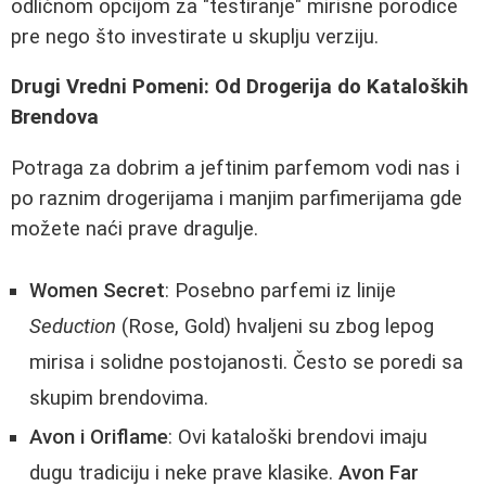
odličnom opcijom za "testiranje" mirisne porodice
pre nego što investirate u skuplju verziju.
Drugi Vredni Pomeni: Od Drogerija do Kataloških
Brendova
Potraga za dobrim a jeftinim parfemom vodi nas i
po raznim drogerijama i manjim parfimerijama gde
možete naći prave dragulje.
Women Secret
: Posebno parfemi iz linije
Seduction
(Rose, Gold) hvaljeni su zbog lepog
mirisa i solidne postojanosti. Često se poredi sa
skupim brendovima.
Avon i Oriflame
: Ovi kataloški brendovi imaju
dugu tradiciju i neke prave klasike.
Avon Far