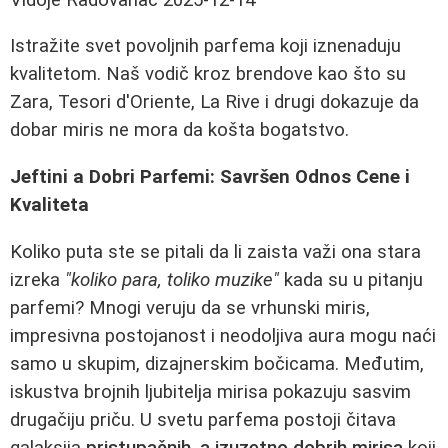
Istražite svet povoljnih parfema koji iznenaduju
kvalitetom. Naš vodič kroz brendove kao što su
Zara, Tesori d'Oriente, La Rive i drugi dokazuje da
dobar miris ne mora da košta bogatstvo.
Jeftini a Dobri Parfemi: Savršen Odnos Cene i
Kvaliteta
Koliko puta ste se pitali da li zaista važi ona stara
izreka
"koliko para, toliko muzike"
kada su u pitanju
parfemi? Mnogi veruju da se vrhunski miris,
impresivna postojanost i neodoljiva aura mogu naći
samo u skupim, dizajnerskim bočicama. Međutim,
iskustva brojnih ljubitelja mirisa pokazuju sasvim
drugačiju priču. U svetu parfema postoji čitava
galaksija
pristupačnih, a izuzetno dobrih mirisa
koji