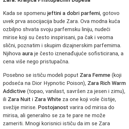
Kada se spomenu
jeftini a dobri parfemi
, gotovo
uvek prva asocijacija bude Zara. Ova modna kuća
ozbiljno shvata svoju parfemsku liniju, nudeći
mirise koji su često inspirisani, pa čak i veoma
slični, poznatim i skupim dizajnerskim parfemima.
Njihova
aura
je često iznenađujuće sofisticirana, a
cena više nego pristupačna.
Posebno se ističu modeli poput
Zara Femme
(koji
podseća na Dior Hypnotic Poison),
Zara Rich Warm
Addictive
(topao, vanilast, savršen za jesen i zimu),
ili
Zara Nuit
i
Zara White
za one koji vole čistije,
svežije mirise.
Postojanost
varira od mirisa do
mirisa, ali generalno se za te pare ne može
zameriti. Mnogi korisnici ističu da im se Zara