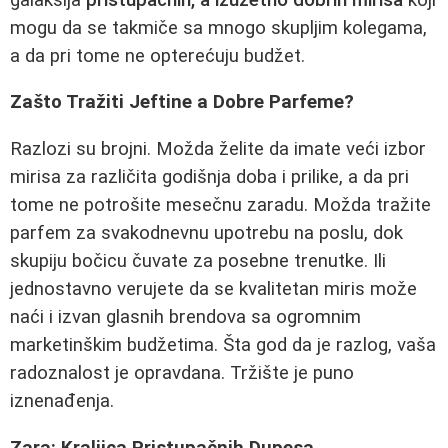
mogu da se takmiče sa mnogo skupljim kolegama,
a da pri tome ne opterećuju budžet.
Zašto Tražiti Jeftine a Dobre Parfeme?
Razlozi su brojni. Možda želite da imate veći izbor
mirisa za različita godišnja doba i prilike, a da pri
tome ne potrošite mesečnu zaradu. Možda tražite
parfem za svakodnevnu upotrebu na poslu, dok
skupiju bočicu čuvate za posebne trenutke. Ili
jednostavno verujete da se kvalitetan miris može
naći i izvan glasnih brendova sa ogromnim
marketinškim budžetima. Šta god da je razlog, vaša
radoznalost je opravdana. Tržište je puno
iznenađenja.
Zara: Kraljica Pristupačnih Dupesa