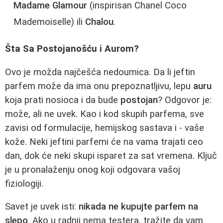
Madame Glamour
(inspirisan Chanel Coco
Mademoiselle) ili
Chalou
.
Šta Sa Postojanošću i Aurom?
Ovo je možda najčešća nedoumica. Da li jeftin
parfem može da ima onu prepoznatljivu, lepu
auru
koja prati nosioca i da bude
postojan
? Odgovor je:
može, ali ne uvek. Kao i kod skupih parfema, sve
zavisi od formulacije, hemijskog sastava i - vaše
kože. Neki jeftini parfemi će na vama trajati ceo
dan, dok će neki skupi isparet za sat vremena. Ključ
je u pronalaženju onog koji odgovara vašoj
fiziologiji.
Savet je uvek isti:
nikada ne kupujte parfem na
slepo
. Ako u radnji nema testera, tražite da vam