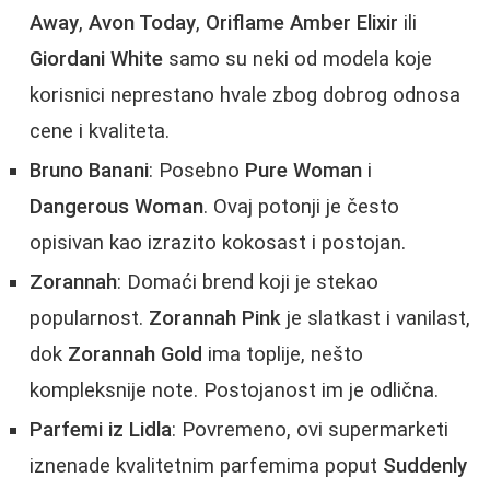
Away
,
Avon Today
,
Oriflame Amber Elixir
ili
Giordani White
samo su neki od modela koje
korisnici neprestano hvale zbog dobrog odnosa
cene i kvaliteta.
Bruno Banani
: Posebno
Pure Woman
i
Dangerous Woman
. Ovaj potonji je često
opisivan kao izrazito kokosast i postojan.
Zorannah
: Domaći brend koji je stekao
popularnost.
Zorannah Pink
je slatkast i vanilast,
dok
Zorannah Gold
ima toplije, nešto
kompleksnije note. Postojanost im je odlična.
Parfemi iz Lidla
: Povremeno, ovi supermarketi
iznenade kvalitetnim parfemima poput
Suddenly