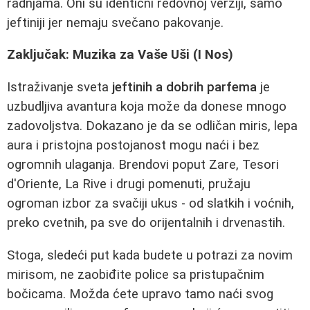
radnjama. Oni su identični redovnoj verziji, samo
jeftiniji jer nemaju svečano pakovanje.
Zaključak: Muzika za Vaše Uši (I Nos)
Istraživanje sveta
jeftinih a dobrih parfema
je
uzbudljiva avantura koja može da donese mnogo
zadovoljstva. Dokazano je da se odličan miris, lepa
aura i pristojna postojanost mogu naći i bez
ogromnih ulaganja. Brendovi poput Zare, Tesori
d'Oriente, La Rive i drugi pomenuti, pružaju
ogroman izbor za svačiji ukus - od slatkih i voćnih,
preko cvetnih, pa sve do orijentalnih i drvenastih.
Stoga, sledeći put kada budete u potrazi za novim
mirisom, ne zaobiđite police sa pristupačnim
bočicama. Možda ćete upravo tamo naći svog