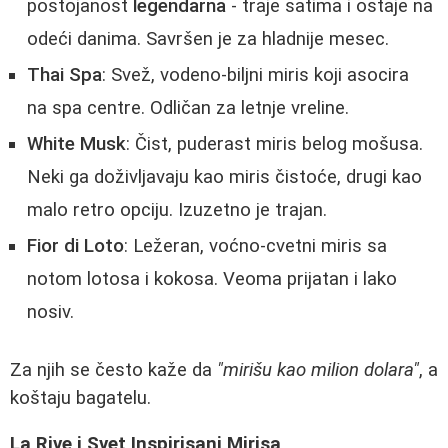
postojanost
legendarna
- traje satima i ostaje na
odeći danima. Savršen je za hladnije mesec.
Thai Spa
: Svež, vodeno-biljni miris koji asocira
na spa centre. Odličan za letnje vreline.
White Musk
: Čist, puderast miris belog mošusa.
Neki ga doživljavaju kao miris čistoće, drugi kao
malo retro opciju. Izuzetno je trajan.
Fior di Loto
: Ležeran, voćno-cvetni miris sa
notom lotosa i kokosa. Veoma prijatan i lako
nosiv.
Za njih se često kaže da
"mirišu kao milion dolara"
, a
koštaju bagatelu.
La Rive i Svet Inspirisani Mirisa