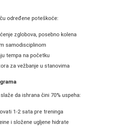
tiču određene poteškoće:
ećenje zglobova, posebno kolena
om samodisciplinom
ju tempa na početku
ora za vežbanje u stanovima
ograma
 slaže da ishrana čini 70% uspeha:
vati 1-2 sata pre treninga
ine i složene ugljene hidrate