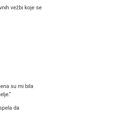
ivnih vežbi koje se
ena su mi bila
lje."
spela da