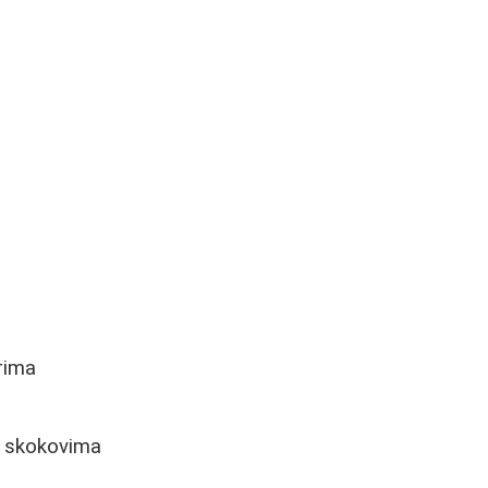
rima
a skokovima