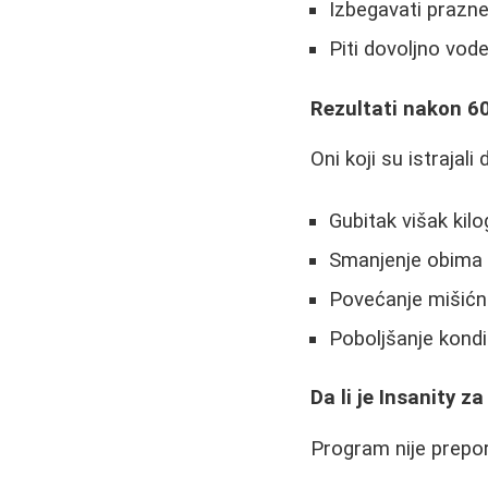
Izbegavati prazne
Piti dovoljno vo
Rezultati nakon 6
Oni koji su istrajal
Gubitak višak kil
Smanjenje obima 
Povećanje mišićne
Poboljšanje kondici
Da li je Insanity z
Program nije preporu