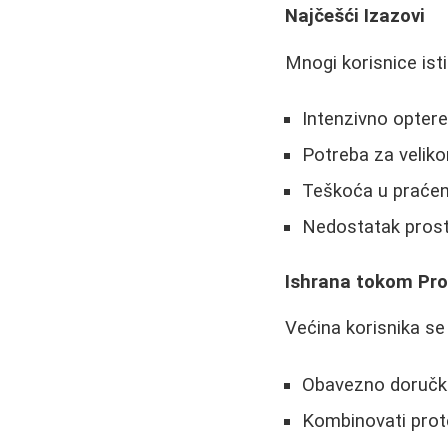
Najčešći Izazovi
Mnogi korisnice is
Intenzivno opter
Potreba za velik
Teškoća u praćen
Nedostatak prost
Ishrana tokom Pr
Većina korisnika se
Obavezno doručko
Kombinovati prote