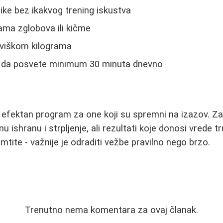
ke bez ikakvog trening iskustva
ma zglobova ili kičme
 viškom kilograma
 da posvete minimum 30 minuta dnevno
o efektan program za one koji su spremni na izazov. Z
u ishranu i strpljenje, ali rezultati koje donosi vrede t
tite - važnije je odraditi vežbe pravilno nego brzo.
Trenutno nema komentara za ovaj članak.