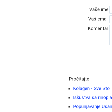
Vaše ime:
Vaš email:
Komentar:
Pročitajte i...
Kolagen - Sve Što
Iskustva sa rinopl
Popunjavanje Usan