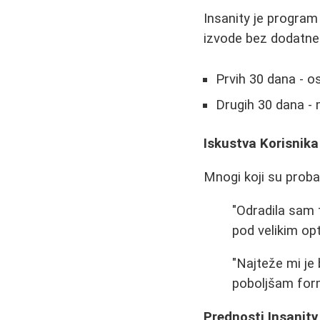
Insanity je program 
izvode bez dodatne
Prvih 30 dana - o
Drugih 30 dana -
Iskustva Korisnika
Mnogi koji su probal
"Odradila sam 
pod velikim opt
"Najteže mi je
poboljšam formu
Prednosti Insanit