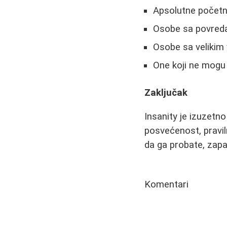
Apsolutne početni
Osobe sa povreda
Osobe sa velikim
One koji ne mogu
Zaključak
Insanity je izuzetn
posvećenost, praviln
da ga probate, zapam
Komentari