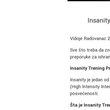
Insanit
Vidoje Radovanac
2
Sve što treba da zn
preporuke za ishran
Insanity Trening 
Insanity je jedan od
(High Intensity Inte
posvećenosti.
Šta je Insanity Tr