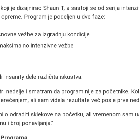
koji je dizajnirao Shaun T, a sastoji se od serija intenz
 opreme. Program je podeljen u dve faze:
snovne vežbe za izgradnju kondicije
 maksimalno intenzivne vežbe
i Insanity dele različita iskustva:
tri nedelje i smatram da program nije za početnike. Kol
erećenjem, ali sam videla rezultate već posle prve nede
 bilo odraditi sklekove na početku, ali vremenom sam u
 i broj ponavljanja."
y Programa