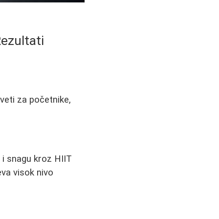
ezultati
veti za početnike,
o i snagu kroz HIIT
eva visok nivo