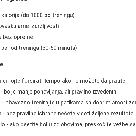
kalorija (do 1000 po treningu)
vaskularne izdržljivosti
ća bez opreme
period treninga (30-60 minuta)
ke
 nemojte forsirati tempo ako ne možete da pratite
- bolje manje ponavljanja, ali pravilno izvedenih
a
- obavezno trenirajte u patikama sa dobrim amortize
a
- bez pravilne ishrane nećete videti željene rezultate
lo
- ako osetite bol u zglobovima, preskočite vežbe s