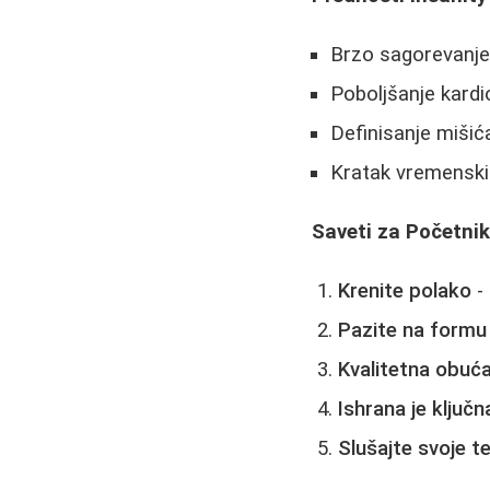
Brzo sagorevanje 
Poboljšanje kardio
Definisanje miši
Kratak vremenski 
Saveti za Početni
Krenite polako
-
Pazite na formu
Kvalitetna obuć
Ishrana je ključn
Slušajte svoje te