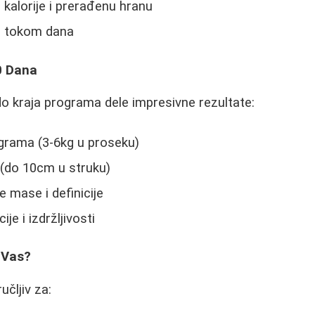
 kalorije i prerađenu hranu
de tokom dana
0 Dana
i do kraja programa dele impresivne rezultate:
ograma (3-6kg u proseku)
(do 10cm u struku)
 mase i definicije
je i izdržljivosti
a Vas?
čljiv za: