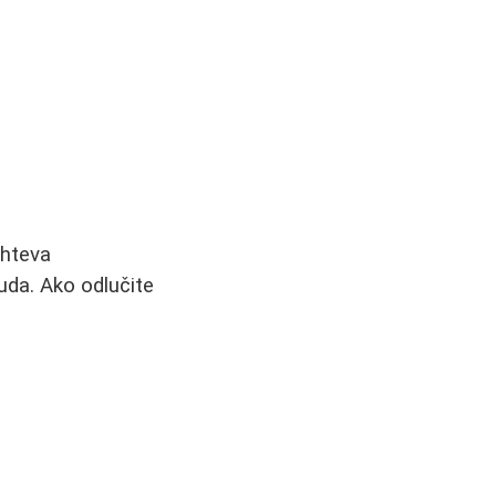
ahteva
ruda. Ako odlučite