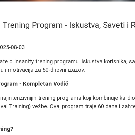
y Trening Program - Iskustva, Saveti i R
025-08-03
ate o Insanity trening programu. Iskustva korisnika, sa
u i motivacija za 60-dnevni izazov.
Program - Kompletan Vodič
 najintenzivnijih trening programa koji kombinuje kardi
rval Training) vežbe. Ovaj program traje 60 dana i zaht
ening?