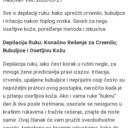
Sve o depilaciji ruku: kako sprečiti crvenilo, bubuljice
i iritaciju nakon toplog voska. Saveti za negu
osetljive kože, poređenje metoda i iskustva.
Depilacija Ruku: Konačno Rešenje za Crvenilo,
Bubuljice i Osetljivu Kožu
Depilacija ruku, iako čest korak u rutini negle, za
mnoge žene predstavlja pravi izazov. Iritacija,
crvenilo, upaljene bubuljice i neprijatni osip često su
nepoželjni pratoci ovog postupka, naročito kada je
u pitanju osetljiva koža. Ako i vama ruke "buknu"
dan ili dva posle tretmana, osećate se nesigurno u
kratkim rukavima i tražite rešenje, znajte da niste
same. Ovaj članak će vam pružiti sveobuhvatne
savete, temeljene na brojnim iskustvima, kako da