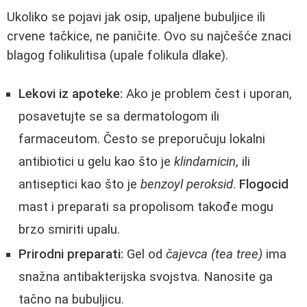
Ukoliko se pojavi jak osip, upaljene bubuljice ili
crvene tačkice, ne paničite. Ovo su najčešće znaci
blagog folikulitisa (upale folikula dlake).
Lekovi iz apoteke:
Ako je problem čest i uporan,
posavetujte se sa dermatologom ili
farmaceutom. Često se preporučuju lokalni
antibiotici u gelu kao što je
klindamicin
, ili
antiseptici kao što je
benzoyl peroksid
.
Flogocid
mast i preparati sa propolisom takođe mogu
brzo smiriti upalu.
Prirodni preparati:
Gel od
čajevca (tea tree)
ima
snažna antibakterijska svojstva. Nanosite ga
tačno na bubuljicu.