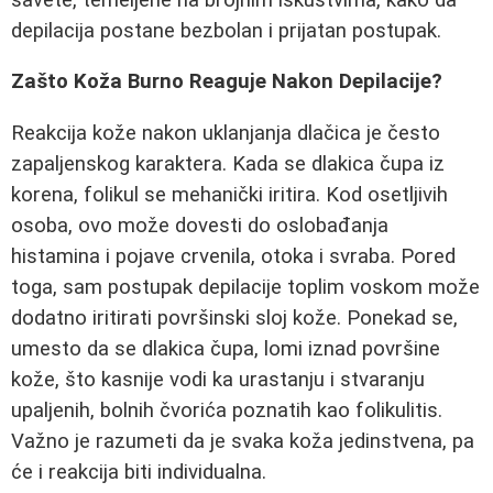
depilacija postane bezbolan i prijatan postupak.
Zašto Koža Burno Reaguje Nakon Depilacije?
Reakcija kože nakon uklanjanja dlačica je često
zapaljenskog karaktera. Kada se dlakica čupa iz
korena, folikul se mehanički iritira. Kod osetljivih
osoba, ovo može dovesti do oslobađanja
histamina i pojave crvenila, otoka i svraba. Pored
toga, sam postupak depilacije toplim voskom može
dodatno iritirati površinski sloj kože. Ponekad se,
umesto da se dlakica čupa, lomi iznad površine
kože, što kasnije vodi ka urastanju i stvaranju
upaljenih, bolnih čvorića poznatih kao folikulitis.
Važno je razumeti da je svaka koža jedinstvena, pa
će i reakcija biti individualna.