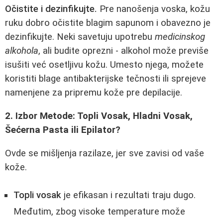
Očistite i dezinfikujte.
Pre nanošenja voska, kožu
ruku dobro očistite blagim sapunom i obavezno je
dezinfikujte. Neki savetuju upotrebu
medicinskog
alkohola
, ali budite oprezni - alkohol može previše
isušiti već osetljivu kožu. Umesto njega, možete
koristiti blage antibakterijske tečnosti ili sprejeve
namenjene za pripremu kože pre depilacije.
2. Izbor Metode: Topli Vosak, Hladni Vosak,
Šećerna Pasta ili Epilator?
Ovde se mišljenja razilaze, jer sve zavisi od vaše
kože.
Topli vosak
je efikasan i rezultati traju dugo.
Međutim, zbog visoke temperature može