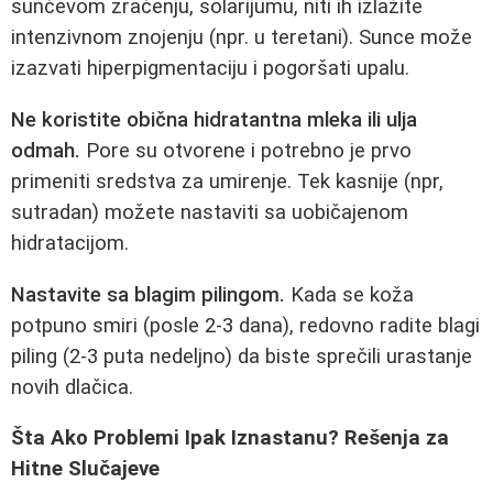
sunčevom zračenju, solarijumu, niti ih izlažite
intenzivnom znojenju (npr. u teretani). Sunce može
izazvati hiperpigmentaciju i pogoršati upalu.
Ne koristite obična hidratantna mleka ili ulja
odmah.
Pore su otvorene i potrebno je prvo
primeniti sredstva za umirenje. Tek kasnije (npr,
sutradan) možete nastaviti sa uobičajenom
hidratacijom.
Nastavite sa blagim pilingom.
Kada se koža
potpuno smiri (posle 2-3 dana), redovno radite blagi
piling (2-3 puta nedeljno) da biste sprečili urastanje
novih dlačica.
Šta Ako Problemi Ipak Iznastanu? Rešenja za
Hitne Slučajeve