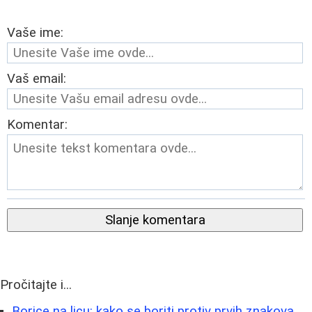
Vaše ime:
Vaš email:
Komentar:
Slanje komentara
Pročitajte i...
Borice na licu: kako se boriti protiv prvih znakova