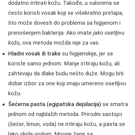
dodatno iritirati kožu. Takođe, u salonima se
često koristi vosak koji se višekratno pretapa,
što može dovesti do problema sa higijenom i
prenošenjem bakterija. Ako imate
jako osetljivu
kožu
, ova metoda možda nije za vas.
Hladni vosak ili trake
su higijenskije, jer se
koriste samo jednom. Manje iritiraju kožu, ali
zahtevaju da dlake budu nešto duže. Mogu biti
dobar izbor za one koji imaju umereno osetljivu
kožu.
Šećerna pasta (egipatska depilacija)
se smatra
jednom od najblažih metoda. Prirodni sastojci
(šećer, limun, voda) ne iritiraju kožu, a pasta se
lako skida vodom. Mnoge žene sa