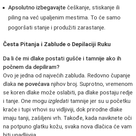
Apsolutno izbegavajte
češkanje, stiskanje ili
piling na već upaljenim mestima. To će samo
pogoršati stanje i produžiti zarastanje.
Česta Pitanja i Zablude o Depilaciji Ruku
Da li će mi dlake postati gušće i tamnije ako ih
počnem da depiliram?
Ovo je jedna od najvećih zabluda. Redovno čupanje
dlaka
ne povećava
njihov broj. Suprotno, vremenom
se koren dlake može oslabiti, pa dlake postaju redje
i tanje. One mogu
izgledati
tamnije jer su u početku
kraće i tupi vrhovi su vidljiviji, dok prirodne dlake
imaju tanji, zašiljeni vrh. Takođe, kada naviknete oči
na potpuno glatku kožu, svaka nova dlačica će vam
biti upadljivija.