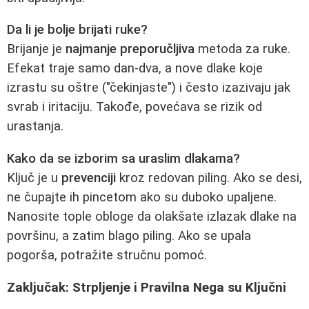
Da li je bolje brijati ruke?
Brijanje je
najmanje preporučljiva
metoda za ruke.
Efekat traje samo dan-dva, a nove dlake koje
izrastu su oštre ("čekinjaste") i često izazivaju jak
svrab i iritaciju. Takođe, povećava se rizik od
urastanja.
Kako da se izborim sa uraslim dlakama?
Ključ je u
prevenciji
kroz redovan piling. Ako se desi,
ne čupajte ih pincetom ako su duboko upaljene.
Nanosite tople obloge da olakšate izlazak dlake na
površinu, a zatim blago piling. Ako se upala
pogorša, potražite stručnu pomoć.
Zaključak: Strpljenje i Pravilna Nega su Ključni