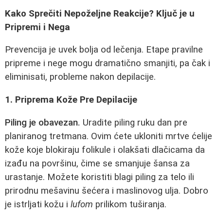
Kako Sprečiti Nepoželjne Reakcije? Ključ je u
Pripremi i Nega
Prevencija je uvek bolja od lečenja. Etape pravilne
pripreme i nege mogu dramatično smanjiti, pa čak i
eliminisati, probleme nakon depilacije.
1. Priprema Kože Pre Depilacije
Piling je obavezan.
Uradite piling ruku dan pre
planiranog tretmana. Ovim ćete ukloniti mrtve ćelije
kože koje blokiraju folikule i olakšati dlačicama da
izađu na površinu, čime se smanjuje šansa za
urastanje. Možete koristiti blagi piling za telo ili
prirodnu mešavinu šećera i maslinovog ulja. Dobro
je istrljati kožu i
lufom
prilikom tuširanja.