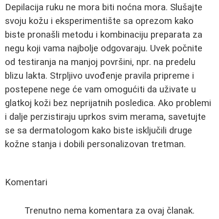
Depilacija ruku ne mora biti noćna mora. Slušajte
svoju kožu i eksperimentište sa oprezom kako
biste pronašli metodu i kombinaciju preparata za
negu koji vama najbolje odgovaraju. Uvek počnite
od testiranja na manjoj površini, npr. na predelu
blizu lakta. Strpljivo uvođenje pravila pripreme i
postepene nege će vam omogućiti da uživate u
glatkoj koži bez neprijatnih posledica. Ako problemi
i dalje perzistiraju uprkos svim merama, savetujte
se sa dermatologom kako biste isključili druge
kožne stanja i dobili personalizovan tretman.
Komentari
Trenutno nema komentara za ovaj članak.