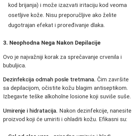
kod brijanja) i može izazvati iritaciju kod veoma
osetljive kože. Nisu preporučljive ako želite
dugotrajan efekat i proređivanje dlaka.
3. Neophodna Nega Nakon Depilacije
Ovo je najvažniji korak za sprečavanje crvenila i
bubuljica.
Dezinfekcija odmah posle tretmana.
Čim završite
sa depilacijom, očistite kožu blagim antiseptikom.
Izbegavte teške alkoholne losione koji suviše suše.
Umirenje i hidratacija.
Nakon dezinfekcije, nanesite
proizvod koji će umiriti i ohladiti kožu. Efikasni su: