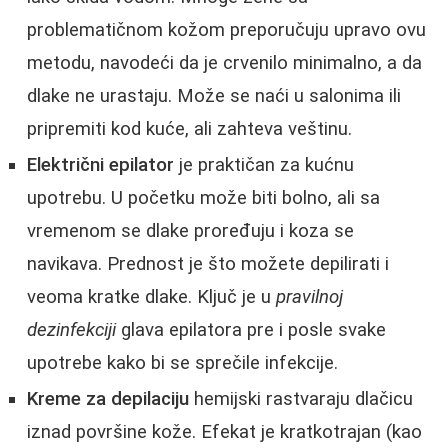
problematičnom kožom preporučuju upravo ovu
metodu, navodeći da je crvenilo minimalno, a da
dlake ne urastaju. Može se naći u salonima ili
pripremiti kod kuće, ali zahteva veštinu.
Električni epilator
je praktičan za kućnu
upotrebu. U početku može biti bolno, ali sa
vremenom se dlake proređuju i koza se
navikava. Prednost je što možete depilirati i
veoma kratke dlake. Ključ je u
pravilnoj
dezinfekciji
glava epilatora pre i posle svake
upotrebe kako bi se sprečile infekcije.
Kreme za depilaciju
hemijski rastvaraju dlačicu
iznad površine kože. Efekat je kratkotrajan (kao