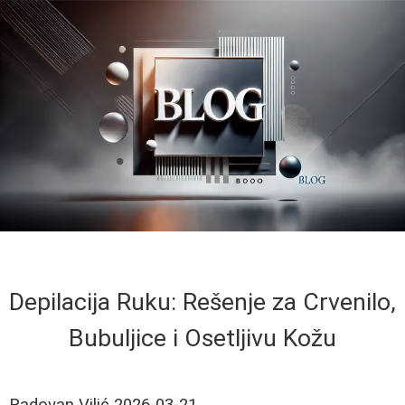
Depilacija Ruku: Rešenje za Crvenilo,
Bubuljice i Osetljivu Kožu
Radovan Vilić
2026-03-21