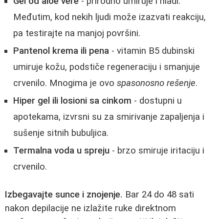
Gel od aloe vere
- prirodno umiruje i hladi.
Međutim, kod nekih ljudi može izazvati reakciju,
pa testirajte na manjoj površini.
Pantenol krema ili pena
- vitamin B5 dubinski
umiruje kožu, podstiče regeneraciju i smanjuje
crvenilo. Mnogima je ovo
spasonosno rešenje
.
Hiper gel ili losioni sa cinkom
- dostupni u
apotekama, izvrsni su za smirivanje zapaljenja i
sušenje sitnih bubuljica.
Termalna voda u spreju
- brzo smiruje iritaciju i
crvenilo.
Izbegavajte sunce i znojenje.
Bar 24 do 48 sati
nakon depilacije ne izlažite ruke direktnom