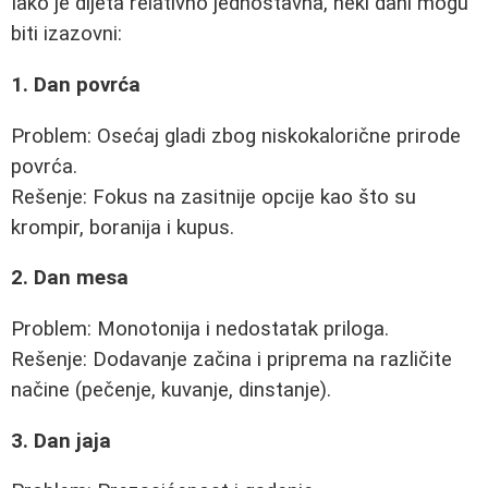
Iako je dijeta relativno jednostavna, neki dani mogu
biti izazovni:
1. Dan povrća
Problem: Osećaj gladi zbog niskokalorične prirode
povrća.
Rešenje: Fokus na zasitnije opcije kao što su
krompir, boranija i kupus.
2. Dan mesa
Problem: Monotonija i nedostatak priloga.
Rešenje: Dodavanje začina i priprema na različite
načine (pečenje, kuvanje, dinstanje).
3. Dan jaja