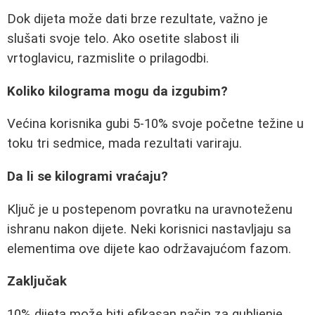
Dok dijeta može dati brze rezultate, važno je
slušati svoje telo. Ako osetite slabost ili
vrtoglavicu, razmislite o prilagodbi.
Koliko kilograma mogu da izgubim?
Većina korisnika gubi 5-10% svoje početne težine u
toku tri sedmice, mada rezultati variraju.
Da li se kilogrami vraćaju?
Ključ je u postepenom povratku na uravnoteženu
ishranu nakon dijete. Neki korisnici nastavljaju sa
elementima ove dijete kao održavajućom fazom.
Zaključak
10% dijeta može biti efikasan način za gubljenje