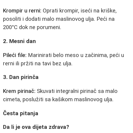
Krompir u rerni:
Oprati krompir, iseći na kriške,
posoliti i dodati malo maslinovog ulja. Peći na
200°C dok ne porumeni.
2. Mesni dan
Pileći file:
Marinirati belo meso u začinima, peći u
rerni ili pržiti na tavi bez ulja.
3. Dan pirinča
Krem pirinač:
Skuvati integralni pirinač sa malo
cimeta, poslužiti sa kašikom maslinovog ulja.
Česta pitanja
Da li je ova dijeta zdrava?