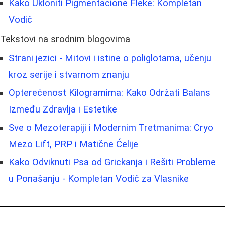
Kako Ukloniti Pigmentacione Fleke: Kompletan
Vodič
Tekstovi na srodnim blogovima
Strani jezici - Mitovi i istine o poliglotama, učenju
kroz serije i stvarnom znanju
Opterećenost Kilogramima: Kako Održati Balans
Između Zdravlja i Estetike
Sve o Mezoterapiji i Modernim Tretmanima: Cryo
Mezo Lift, PRP i Matične Ćelije
Kako Odviknuti Psa od Grickanja i Rešiti Probleme
u Ponašanju - Kompletan Vodič za Vlasnike