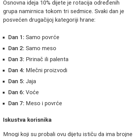
Osnovna ideja 10% dijete je rotacija određenih
grupa namirnica tokom tri sedmice. Svaki dan je
posvećen drugačijoj kategoriji hrane:
Dan 1:
Samo povrće
Dan 2:
Samo meso
Dan 3:
Pirinač ili palenta
Dan 4:
Mlečni proizvodi
Dan 5:
Jaja
Dan 6:
Voće
Dan 7:
Meso i povrće
Iskustva korisnika
Mnogi koji su probali ovu dijetu ističu da ima brojne