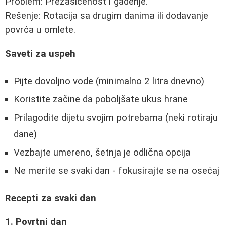
Problem: Prezasićenost i gadenje.
Rešenje: Rotacija sa drugim danima ili dodavanje
povrća u omlete.
Saveti za uspeh
Pijte dovoljno vode (minimalno 2 litra dnevno)
Koristite začine da poboljšate ukus hrane
Prilagodite dijetu svojim potrebama (neki rotiraju
dane)
Vezbajte umereno, šetnja je odlična opcija
Ne merite se svaki dan - fokusirajte se na osećaj
Recepti za svaki dan
1. Povrtni dan