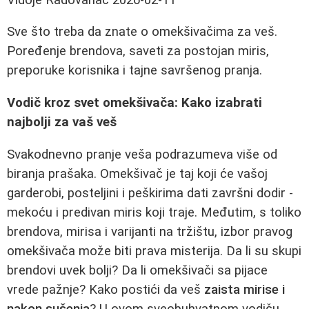
Sve što treba da znate o omekšivačima za veš.
Poređenje brendova, saveti za postojan miris,
preporuke korisnika i tajne savršenog pranja.
Vodič kroz svet omekšivača: Kako izabrati
najbolji za vaš veš
Svakodnevno pranje veša podrazumeva više od
biranja prašaka. Omekšivač je taj koji će vašoj
garderobi, posteljini i peškirima dati završni dodir -
mekoću i predivan miris koji traje. Međutim, s toliko
brendova, mirisa i varijanti na tržištu, izbor pravog
omekšivača može biti prava misterija. Da li su skupi
brendovi uvek bolji? Da li omekšivači sa pijace
vrede pažnje? Kako postići da veš
zaista mirise i
nakon sušenja
? U ovom sveobuhvatnom vodiču,