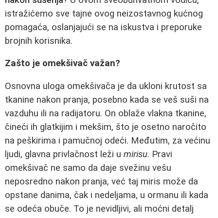
istražićemo sve tajne ovog neizostavnog kućnog
pomagaća, oslanjajući se na iskustva i preporuke
brojnih korisnika.
Zašto je omekšivač važan?
Osnovna uloga omekšivača je da ukloni krutost sa
tkanine nakon pranja, posebno kada se veš suši na
vazduhu ili na radijatoru. On oblaže vlakna tkanine,
čineći ih glatkijim i mekšim, što je osetno naročito
na peškirima i pamučnoj odeći. Međutim, za većinu
ljudi, glavna privlačnost leži u
mirisu
. Pravi
omekšivač ne samo da daje svežinu vešu
neposredno nakon pranja, već taj miris može da
opstane danima, čak i nedeljama, u ormanu ili kada
se odeća obuče. To je nevidljivi, ali moćni detalj