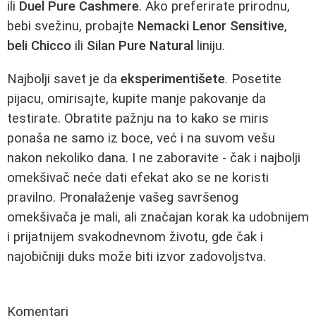
ili
Duel Pure Cashmere
. Ako preferirate prirodnu,
bebi svežinu, probajte
Nemacki Lenor Sensitive
,
beli Chicco
ili
Silan Pure Natural
liniju.
Najbolji savet je da
eksperimentišete
. Posetite
pijacu, omirisajte, kupite manje pakovanje da
testirate. Obratite pažnju na to kako se miris
ponaša ne samo iz boce, već i na suvom vešu
nakon nekoliko dana. I ne zaboravite - čak i najbolji
omekšivač neće dati efekat ako se ne koristi
pravilno. Pronalaženje vašeg savršenog
omekšivača je mali, ali značajan korak ka udobnijem
i prijatnijem svakodnevnom životu, gde čak i
najobičniji duks može biti izvor zadovoljstva.
Komentari