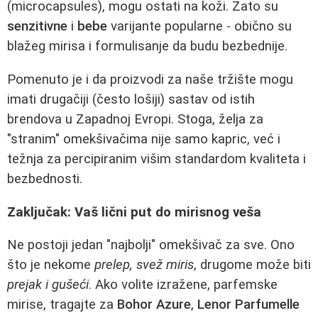
(microcapsules), mogu ostati na koži. Zato su
senzitivne
i
bebe
varijante popularne - obično su
blažeg mirisa i formulisanje da budu bezbednije.
Pomenuto je i da proizvodi za naše tržište mogu
imati drugačiji (često lošiji) sastav od istih
brendova u Zapadnoj Evropi. Stoga, želja za
"stranim" omekšivačima nije samo kapric, već i
težnja za percipiranim višim standardom kvaliteta i
bezbednosti.
Zaključak: Vaš lični put do mirisnog veša
Ne postoji jedan "najbolji" omekšivač za sve. Ono
što je nekome
prelep, svež miris
, drugome može biti
prejak i gušeći
. Ako volite izražene, parfemske
mirise, tragajte za
Bohor Azure
,
Lenor Parfumelle