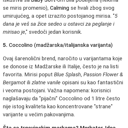
se miris promenio),
Calming
se hvali zbog svog
umirujućeg, a opet izrazito postojanog mirisa. "
5
dana je veš sa žice sedeo u ostavci za peglanje i
mirisao je
," svedoči jedan korisnik.
5.
Coccolino (madžarska/italijanska varijanta)
Ovaj šarenolični brend, naročito u varijantama koje
se donose iz Madžarske ili Italije, često je na listi
favorita. Mirisi poput
Blue Splash
,
Passion Flower &
Bergamot
ili
zlatne vanile
opisani su kao fantastični
i veoma postojani. Važna napomena: korisnici
naglašavaju da "pijačni" Coccolino od 1 litre često
nije istog kvaliteta kao koncentrovane "strane"
varijante u većim pakovanjima.
Šta sa trgovinskim markama? Merkator, Idea,