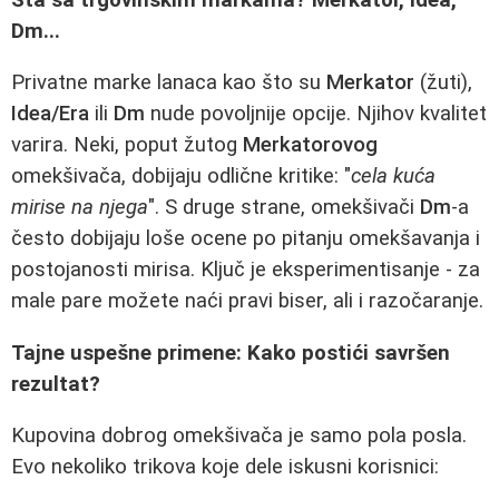
Dm...
Privatne marke lanaca kao što su
Merkator
(žuti),
Idea/Era
ili
Dm
nude povoljnije opcije. Njihov kvalitet
varira. Neki, poput žutog
Merkatorovog
omekšivača, dobijaju odlične kritike: "
cela kuća
mirise na njega
". S druge strane, omekšivači
Dm
-a
često dobijaju loše ocene po pitanju omekšavanja i
postojanosti mirisa. Ključ je eksperimentisanje - za
male pare možete naći pravi biser, ali i razočaranje.
Tajne uspešne primene: Kako postići savršen
rezultat?
Kupovina dobrog omekšivača je samo pola posla.
Evo nekoliko trikova koje dele iskusni korisnici: