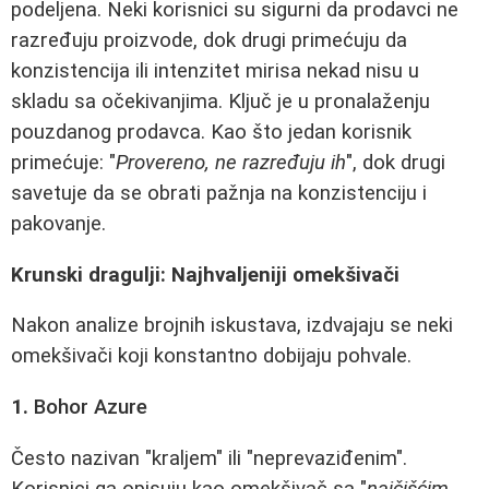
podeljena. Neki korisnici su sigurni da prodavci ne
razređuju proizvode, dok drugi primećuju da
konzistencija ili intenzitet mirisa nekad nisu u
skladu sa očekivanjima. Ključ je u pronalaženju
pouzdanog prodavca. Kao što jedan korisnik
primećuje: "
Provereno, ne razređuju ih
", dok drugi
savetuje da se obrati pažnja na konzistenciju i
pakovanje.
Krunski dragulji: Najhvaljeniji omekšivači
Nakon analize brojnih iskustava, izdvajaju se neki
omekšivači koji konstantno dobijaju pohvale.
1.
Bohor Azure
Često nazivan "kraljem" ili "neprevaziđenim".
Korisnici ga opisuju kao omekšivač sa "
najčišćim