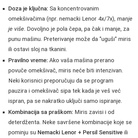
Doza je ključna:
Sa koncentrovanim
omekšivačima (npr. nemacki Lenor 4x/7x),
manje
je više
. Dovoljno je pola čepa, pa čak i manje, za
punu mašinu. Preterivanje može da "uguši" miris
ili ostavi sloj na tkanini.
Pravilno vreme:
Ako vaša mašina prerano
povuče omekšivač, miris neće biti intenzivan.
Neki korisnici preporučuju da se program
pauzira i omekšivač sipa tek kada je veš već
ispran, pa se nakratko uključi samo ispiranje.
Kombinacija sa praškom:
Miris zavisi i od
deterdženta. Neke savršene kombinacije koje se
pominju su
Nemacki Lenor + Persil Sensitive
ili