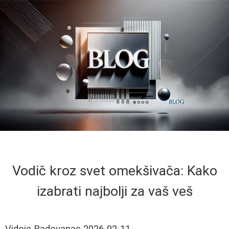
Vodič kroz svet omekšivača: Kako
izabrati najbolji za vaš veš
Vidoje Radovanac
2026-02-11