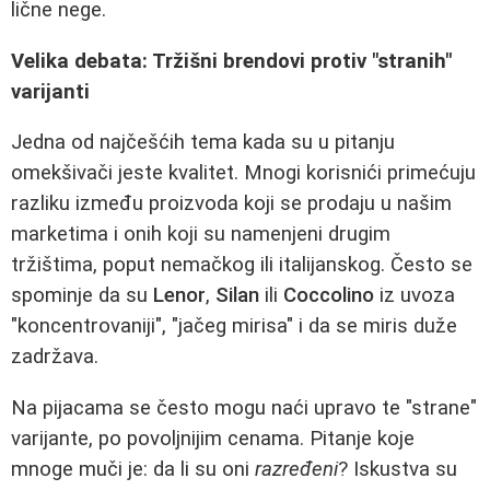
lične nege.
Velika debata: Tržišni brendovi protiv "stranih"
varijanti
Jedna od najčešćih tema kada su u pitanju
omekšivači jeste kvalitet. Mnogi korisnići primećuju
razliku između proizvoda koji se prodaju u našim
marketima i onih koji su namenjeni drugim
tržištima, poput nemačkog ili italijanskog. Često se
spominje da su
Lenor
,
Silan
ili
Coccolino
iz uvoza
"koncentrovaniji", "jačeg mirisa" i da se miris duže
zadržava.
Na pijacama se često mogu naći upravo te "strane"
varijante, po povoljnijim cenama. Pitanje koje
mnoge muči je: da li su oni
razređeni
? Iskustva su