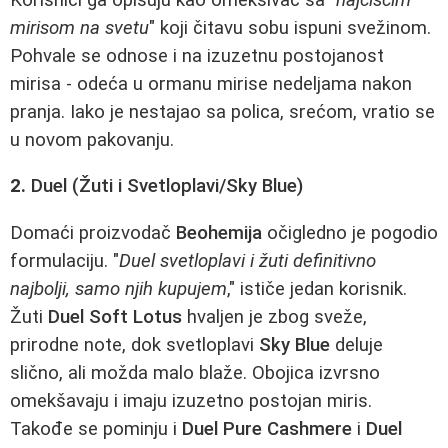
mirisom na svetu
" koji čitavu sobu ispuni svežinom.
Pohvale se odnose i na izuzetnu postojanost
mirisa - odeća u ormanu mirise nedeljama nakon
pranja. Iako je nestajao sa polica, srećom, vratio se
u novom pakovanju.
2.
Duel (Žuti i Svetloplavi/Sky Blue)
Domaći proizvodač
Beohemija
očigledno je pogodio
formulaciju. "
Duel svetloplavi i žuti definitivno
najbolji, samo njih kupujem
," ističe jedan korisnik.
Žuti
Duel Soft Lotus
hvaljen je zbog sveže,
prirodne note, dok svetloplavi
Sky Blue
deluje
slično, ali možda malo blaže. Obojica izvrsno
omekšavaju i imaju izuzetno postojan miris.
Takođe se pominju i
Duel Pure Cashmere
i
Duel