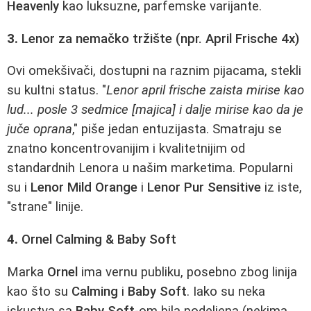
Heavenly
kao luksuzne, parfemske varijante.
3.
Lenor za nemačko tržište (npr. April Frische 4x)
Ovi omekšivači, dostupni na raznim pijacama, stekli
su kultni status. "
Lenor april frische zaista mirise kao
lud... posle 3 sedmice [majica] i dalje mirise kao da je
juče oprana
," piše jedan entuzijasta. Smatraju se
znatno koncentrovanijim i kvalitetnijim od
standardnih Lenora u našim marketima. Popularni
su i
Lenor Mild Orange
i
Lenor Pur Sensitive
iz iste,
"strane" linije.
4.
Ornel Calming & Baby Soft
Marka
Ornel
ima vernu publiku, posebno zbog linija
kao što su
Calming
i
Baby Soft
. Iako su neka
iskustva sa
Baby Soft
-om bila podeljena (nekima