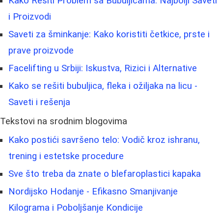
Kako Rešiti Problem sa Bubuljicama: Najbolji Saveti
i Proizvodi
Saveti za šminkanje: Kako koristiti četkice, prste i
prave proizvode
Facelifting u Srbiji: Iskustva, Rizici i Alternative
Kako se rešiti bubuljica, fleka i ožiljaka na licu -
Saveti i rešenja
Tekstovi na srodnim blogovima
Kako postići savršeno telo: Vodič kroz ishranu,
trening i estetske procedure
Sve što treba da znate o blefaroplastici kapaka
Nordijsko Hodanje - Efikasno Smanjivanje
Kilograma i Poboljšanje Kondicije