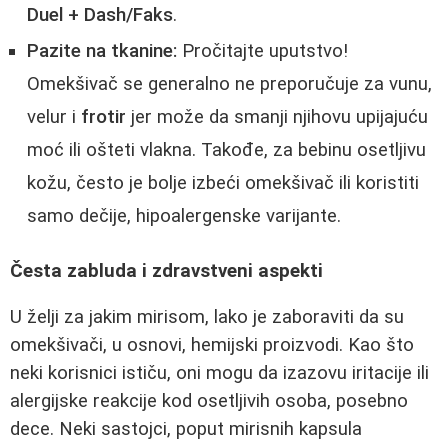
Duel + Dash/Faks
.
Pazite na tkanine:
Pročitajte uputstvo!
Omekšivač se generalno ne preporučuje za vunu,
velur i
frotir
jer može da smanji njihovu upijajuću
moć ili ošteti vlakna. Takođe, za bebinu osetljivu
kožu, često je bolje izbeći omekšivač ili koristiti
samo dečije, hipoalergenske varijante.
Česta zabluda i zdravstveni aspekti
U želji za jakim mirisom, lako je zaboraviti da su
omekšivači, u osnovi, hemijski proizvodi. Kao što
neki korisnici ističu, oni mogu da izazovu iritacije ili
alergijske reakcije kod osetljivih osoba, posebno
dece. Neki sastojci, poput mirisnih kapsula