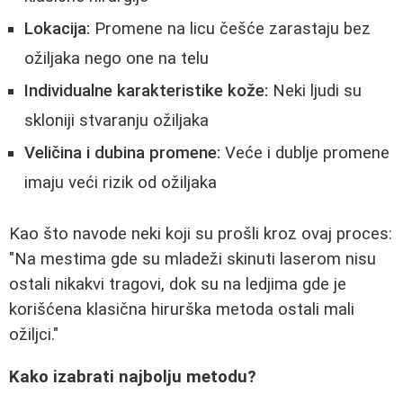
Lokacija:
Promene na licu češće zarastaju bez
ožiljaka nego one na telu
Individualne karakteristike kože:
Neki ljudi su
skloniji stvaranju ožiljaka
Veličina i dubina promene:
Veće i dublje promene
imaju veći rizik od ožiljaka
Kao što navode neki koji su prošli kroz ovaj proces:
"Na mestima gde su mladeži skinuti laserom nisu
ostali nikakvi tragovi, dok su na ledjima gde je
korišćena klasična hirurška metoda ostali mali
ožiljci."
Kako izabrati najbolju metodu?