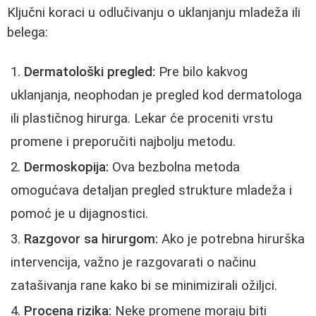
Ključni koraci u odlučivanju o uklanjanju mladeža ili
belega:
Dermatološki pregled:
Pre bilo kakvog
uklanjanja, neophodan je pregled kod dermatologa
ili plastičnog hirurga. Lekar će proceniti vrstu
promene i preporučiti najbolju metodu.
Dermoskopija:
Ova bezbolna metoda
omogućava detaljan pregled strukture mladeža i
pomoć je u dijagnostici.
Razgovor sa hirurgom:
Ako je potrebna hirurška
intervencija, važno je razgovarati o načinu
zatašivanja rane kako bi se minimizirali ožiljci.
Procena rizika:
Neke promene moraju biti