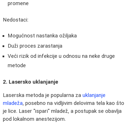
promene
Nedostaci:
Mogućnost nastanka ožiljaka
Duži proces zarastanja
Veći rizik od infekcije u odnosu na neke druge
metode
2. Lasersko uklanjanje
Laserska metoda je popularna za
uklanjanje
mladeža
, posebno na vidljivim delovima tela kao što
je lice. Laser "ispari" mladež, a postupak se obavlja
pod lokalnom anestezijom.