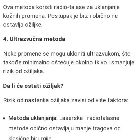
Ova metoda koristi radio-talase za uklanjanje
kožnih promena. Postupak je brz i obično ne
ostavlja ožiljke.
4. Ultrazvučna metoda
Neke promene se mogu ukloniti ultrazvukom, što
takođe minimalno oštećuje okolno tkivo i smanjuje
rizik od ožiljaka.
Da li će ostati ožiljak?
Rizik od nastanka ožiljaka zavisi od više faktora:
Metoda uklanjanja:
Laserske i radiotalasne
metode obično ostavljaju manje tragova od
klasične hirurgije