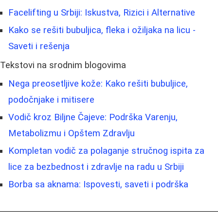
Facelifting u Srbiji: Iskustva, Rizici i Alternative
Kako se rešiti bubuljica, fleka i ožiljaka na licu -
Saveti i rešenja
Tekstovi na srodnim blogovima
Nega preosetljive kože: Kako rešiti bubuljice,
podočnjake i mitisere
Vodič kroz Biljne Čajeve: Podrška Varenju,
Metabolizmu i Opštem Zdravlju
Kompletan vodič za polaganje stručnog ispita za
lice za bezbednost i zdravlje na radu u Srbiji
Borba sa aknama: Ispovesti, saveti i podrška