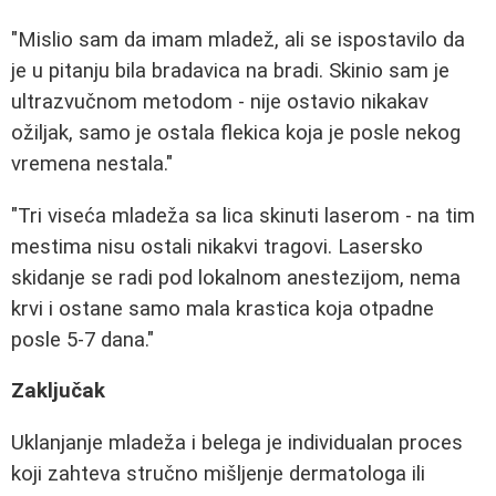
"Mislio sam da imam mladež, ali se ispostavilo da
je u pitanju bila bradavica na bradi. Skinio sam je
ultrazvučnom metodom - nije ostavio nikakav
ožiljak, samo je ostala flekica koja je posle nekog
vremena nestala."
"Tri viseća mladeža sa lica skinuti laserom - na tim
mestima nisu ostali nikakvi tragovi. Lasersko
skidanje se radi pod lokalnom anestezijom, nema
krvi i ostane samo mala krastica koja otpadne
posle 5-7 dana."
Zaključak
Uklanjanje mladeža i belega je individualan proces
koji zahteva stručno mišljenje dermatologa ili