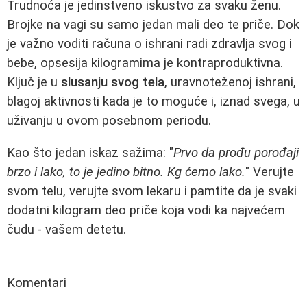
Trudnoća je jedinstveno iskustvo za svaku ženu.
Brojke na vagi su samo jedan mali deo te priče. Dok
je važno voditi računa o ishrani radi zdravlja svog i
bebe, opsesija kilogramima je kontraproduktivna.
Ključ je u
slusanju svog tela
, uravnoteženoj ishrani,
blagoj aktivnosti kada je to moguće i, iznad svega, u
uživanju u ovom posebnom periodu.
Kao što jedan iskaz sažima: "
Prvo da prođu porođaji
brzo i lako, to je jedino bitno. Kg ćemo lako.
" Verujte
svom telu, verujte svom lekaru i pamtite da je svaki
dodatni kilogram deo priče koja vodi ka najvećem
čudu - vašem detetu.
Komentari