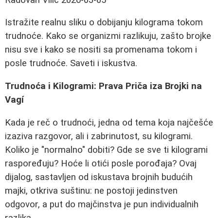
Istražite realnu sliku o dobijanju kilograma tokom
trudnoće. Kako se organizmi razlikuju, zašto brojke
nisu sve i kako se nositi sa promenama tokom i
posle trudnoće. Saveti i iskustva.
Trudnoća i Kilogrami: Prava Priča iza Brojki na
Vagí
Kada je reč o trudnoći, jedna od tema koja najčešće
izaziva razgovor, ali i zabrinutost, su kilogrami.
Koliko je "normalno" dobiti? Gde se sve ti kilogrami
raspoređuju? Hoće li otići posle porođaja? Ovaj
dijalog, sastavljen od iskustava brojnih budućih
majki, otkriva suštinu: ne postoji jedinstven
odgovor, a put do majčinstva je pun individualnih
razlika.