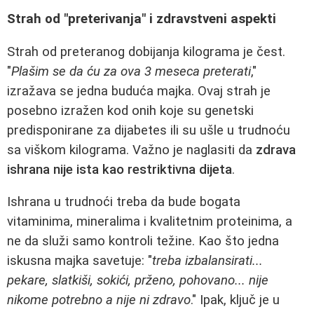
Strah od "preterivanja" i zdravstveni aspekti
Strah od preteranog dobijanja kilograma je čest.
"
Plašim se da ću za ova 3 meseca preterati
,"
izražava se jedna buduća majka. Ovaj strah je
posebno izražen kod onih koje su genetski
predisponirane za dijabetes ili su ušle u trudnoću
sa viškom kilograma. Važno je naglasiti da
zdrava
ishrana nije ista kao restriktivna dijeta
.
Ishrana u trudnoći treba da bude bogata
vitaminima, mineralima i kvalitetnim proteinima, a
ne da služi samo kontroli težine. Kao što jedna
iskusna majka savetuje: "
treba izbalansirati...
pekare, slatkiši, sokići, prženo, pohovano... nije
nikome potrebno a nije ni zdravo
." Ipak, ključ je u