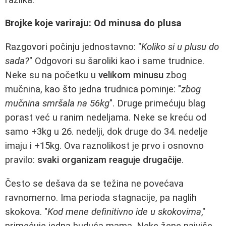
Brojke koje variraju: Od minusa do plusa
Razgovori počinju jednostavno: "
Koliko si u plusu do
sada?
" Odgovori su šaroliki kao i same trudnice.
Neke su na početku u
velikom minusu
zbog
mučnina, kao što jedna trudnica pominje: "
zbog
mučnina smršala na 56kg
". Druge primećuju blag
porast već u ranim nedeljama. Neke se kreću od
samo +3kg u 26. nedelji, dok druge do 34. nedelje
imaju i +15kg. Ova raznolikost je prvo i osnovno
pravilo:
svaki organizam reaguje drugačije
.
Često se dešava da se težina ne povećava
ravnomerno. Ima perioda stagnacije, pa naglih
skokova. "
Kod mene definitivno ide u skokovima
,"
primećuje jedna buduća mama. Neke žene najviše