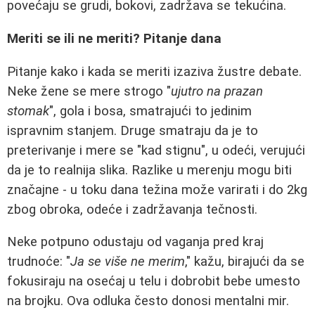
povećaju se grudi, bokovi, zadržava se tekućina.
Meriti se ili ne meriti? Pitanje dana
Pitanje kako i kada se meriti izaziva žustre debate.
Neke žene se mere strogo "
ujutro na prazan
stomak
", gola i bosa, smatrajući to jedinim
ispravnim stanjem. Druge smatraju da je to
preterivanje i mere se "kad stignu", u odeći, verujući
da je to realnija slika. Razlike u merenju mogu biti
značajne - u toku dana težina može varirati i do 2kg
zbog obroka, odeće i zadržavanja tečnosti.
Neke potpuno odustaju od vaganja pred kraj
trudnoće: "
Ja se više ne merim
," kažu, birajući da se
fokusiraju na osećaj u telu i dobrobit bebe umesto
na brojku. Ova odluka često donosi mentalni mir.