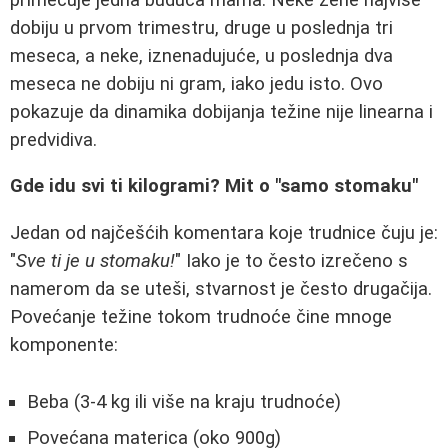
dobiju u prvom trimestru, druge u poslednja tri
meseca, a neke, iznenadujuće, u poslednja dva
meseca ne dobiju ni gram, iako jedu isto. Ovo
pokazuje da dinamika dobijanja težine nije linearna i
predvidiva.
Gde idu svi ti kilogrami? Mit o "samo stomaku"
Jedan od najčešćih komentara koje trudnice čuju je:
"
Sve ti je u stomaku!
" Iako je to često izrečeno s
namerom da se uteši, stvarnost je često drugačija.
Povećanje težine tokom trudnoće čine mnoge
komponente:
Beba (3-4 kg ili više na kraju trudnoće)
Povećana materica (oko 900g)