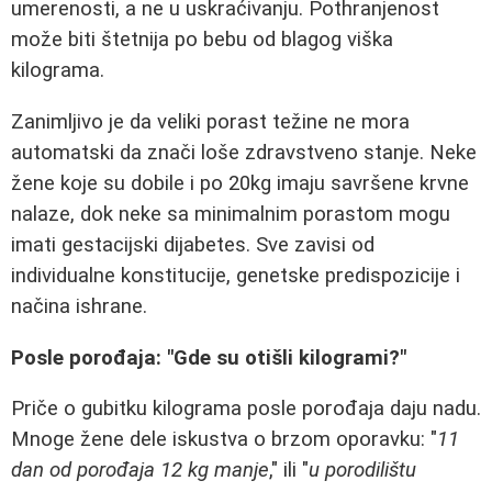
umerenosti, a ne u uskraćivanju. Pothranjenost
može biti štetnija po bebu od blagog viška
kilograma.
Zanimljivo je da veliki porast težine ne mora
automatski da znači loše zdravstveno stanje. Neke
žene koje su dobile i po 20kg imaju savršene krvne
nalaze, dok neke sa minimalnim porastom mogu
imati gestacijski dijabetes. Sve zavisi od
individualne konstitucije, genetske predispozicije i
načina ishrane.
Posle porođaja: "Gde su otišli kilogrami?"
Priče o gubitku kilograma posle porođaja daju nadu.
Mnoge žene dele iskustva o brzom oporavku: "
11
dan od porođaja 12 kg manje
," ili "
u porodilištu