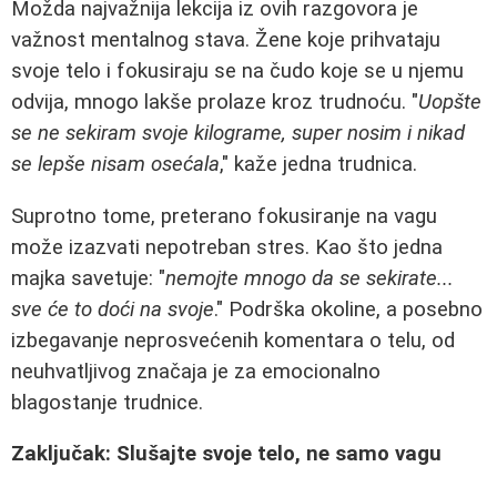
Možda najvažnija lekcija iz ovih razgovora je
važnost mentalnog stava. Žene koje prihvataju
svoje telo i fokusiraju se na čudo koje se u njemu
odvija, mnogo lakše prolaze kroz trudnoću. "
Uopšte
se ne sekiram svoje kilograme, super nosim i nikad
se lepše nisam osećala
," kaže jedna trudnica.
Suprotno tome, preterano fokusiranje na vagu
može izazvati nepotreban stres. Kao što jedna
majka savetuje: "
nemojte mnogo da se sekirate...
sve će to doći na svoje
." Podrška okoline, a posebno
izbegavanje neprosvećenih komentara o telu, od
neuhvatljivog značaja je za emocionalno
blagostanje trudnice.
Zaključak: Slušajte svoje telo, ne samo vagu