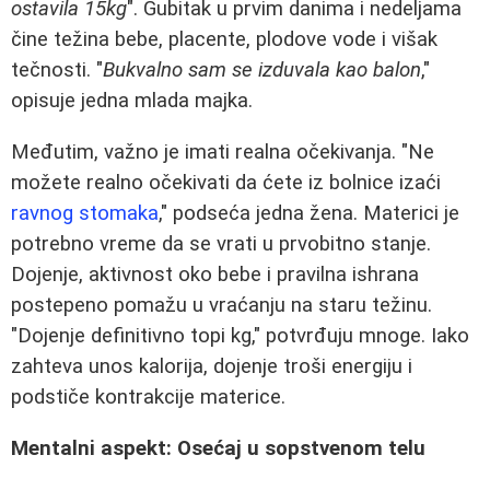
ostavila 15kg
". Gubitak u prvim danima i nedeljama
čine težina bebe, placente, plodove vode i višak
tečnosti. "
Bukvalno sam se izduvala kao balon
,"
opisuje jedna mlada majka.
Međutim, važno je imati realna očekivanja. "Ne
možete realno očekivati da ćete iz bolnice izaći
ravnog stomaka
," podseća jedna žena. Materici je
potrebno vreme da se vrati u prvobitno stanje.
Dojenje, aktivnost oko bebe i pravilna ishrana
postepeno pomažu u vraćanju na staru težinu.
"Dojenje definitivno topi kg," potvrđuju mnoge. Iako
zahteva unos kalorija, dojenje troši energiju i
podstiče kontrakcije materice.
Mentalni aspekt: Osećaj u sopstvenom telu