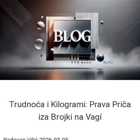
Trudnoća i Kilogrami: Prava Priča
iza Brojki na Vagí
Radovan Vilić
2026-03-05