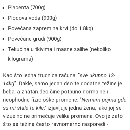
Placenta (700g)
Plodova voda (900g)
Povećana zapremina krvi (do 1.8kg)
Povećane grudi (900g)
Tekućina u tkivima i masne zalihe (nekoliko
kilograma)
Kao što jedna trudnica računa: "
sve ukupno 13-
14kg
". Dakle, samo jedan deo te dodatne težine je
beba, a znatan deo čine potpuno normalne i
neophodne fiziološke promene. "
Nemam pojma gde
su mi stale te kile
," izjavljuje jedna žena, iako joj se
vizuelno ne primećuje velika promena. Ovo je zato
što se težina često ravnomerno rasporedi -