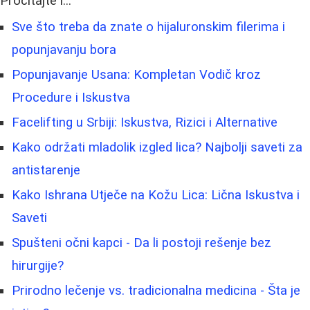
Pročitajte i...
Sve što treba da znate o hijaluronskim filerima i
popunjavanju bora
Popunjavanje Usana: Kompletan Vodič kroz
Procedure i Iskustva
Facelifting u Srbiji: Iskustva, Rizici i Alternative
Kako održati mladolik izgled lica? Najbolji saveti za
antistarenje
Kako Ishrana Utječe na Kožu Lica: Lična Iskustva i
Saveti
Spušteni očni kapci - Da li postoji rešenje bez
hirurgije?
Prirodno lečenje vs. tradicionalna medicina - Šta je