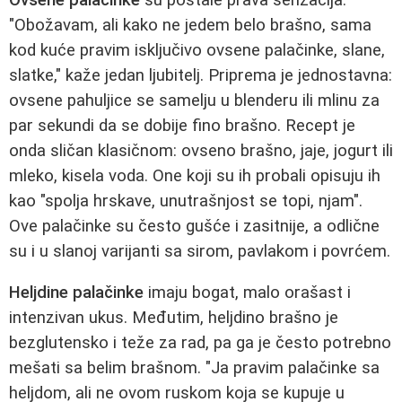
"Obožavam, ali kako ne jedem belo brašno, sama
kod kuće pravim isključivo ovsene palačinke, slane,
slatke," kaže jedan ljubitelj. Priprema je jednostavna:
ovsene pahuljice se samelju u blenderu ili mlinu za
par sekundi da se dobije fino brašno. Recept je
onda sličan klasičnom: ovseno brašno, jaje, jogurt ili
mleko, kisela voda. One koji su ih probali opisuju ih
kao "spolja hrskave, unutrašnjost se topi, njam".
Ove palačinke su često gušće i zasitnije, a odlične
su i u slanoj varijanti sa sirom, pavlakom i povrćem.
Heljdine palačinke
imaju bogat, malo orašast i
intenzivan ukus. Međutim, heljdino brašno je
bezglutensko i teže za rad, pa ga je često potrebno
mešati sa belim brašnom. "Ja pravim palačinke sa
heljdom, ali ne ovom ruskom koja se kupuje u