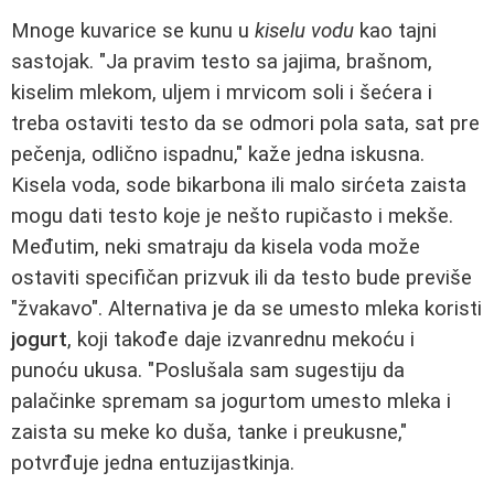
Mnoge kuvarice se kunu u
kiselu vodu
kao tajni
sastojak. "Ja pravim testo sa jajima, brašnom,
kiselim mlekom, uljem i mrvicom soli i šećera i
treba ostaviti testo da se odmori pola sata, sat pre
pečenja, odlično ispadnu," kaže jedna iskusna.
Kisela voda, sode bikarbona ili malo sirćeta zaista
mogu dati testo koje je nešto rupičasto i mekše.
Međutim, neki smatraju da kisela voda može
ostaviti specifičan prizvuk ili da testo bude previše
"žvakavo". Alternativa je da se umesto mleka koristi
jogurt
, koji takođe daje izvanrednu mekoću i
punoću ukusa. "Poslušala sam sugestiju da
palačinke spremam sa jogurtom umesto mleka i
zaista su meke ko duša, tanke i preukusne,"
potvrđuje jedna entuzijastkinja.