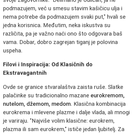
podmazujem, već u smesu stavim kašičicu ulja i
nema potrebe da podmazujem svaki put," hvali se
jedna korisnica. Međutim, neka iskustva su
različita, pa je važno naći ono što odgovara baš
vama. Dobar, dobro zagrejan tiganj je polovina
uspeha.
Filovi i Inspiracija: Od Klasičnih do
Ekstravagantnih
Ovde se granice stvaralaštva zaista ruše. Slatke
palačinke su tradicionalno mazane
eurokremom,
nutelom, džemom, medom
. Klasična kombinacija
eurokrema i mlevene plazme i dalje vlada, ali mnogi
je variraju. "Najviše volim klasične: eurokrem,
plazma ili sam eurokrem," ističe jedan ljubitelj. Za