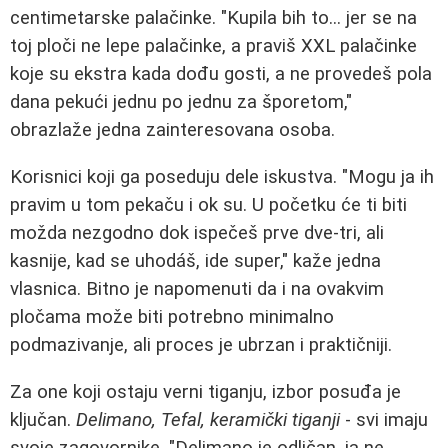
centimetarske palačinke. "Kupila bih to... jer se na
toj ploči ne lepe palačinke, a praviš XXL palačinke
koje su ekstra kada dođu gosti, a ne provedeš pola
dana pekući jednu po jednu za šporetom,"
obrazlaže jedna zainteresovana osoba.
Korisnici koji ga poseduju dele iskustva. "Mogu ja ih
pravim u tom pekaču i ok su. U početku će ti biti
možda nezgodno dok ispečeš prve dve-tri, ali
kasnije, kad se uhodáš, ide super," kaže jedna
vlasnica. Bitno je napomenuti da i na ovakvim
pločama može biti potrebno minimalno
podmazivanje, ali proces je ubrzan i praktičniji.
Za one koji ostaju verni tiganju, izbor posuđa je
ključan.
Delimano, Tefal, keramički tiganji
- svi imaju
svoje zagovornike. "Delimano je odličan, ja ne