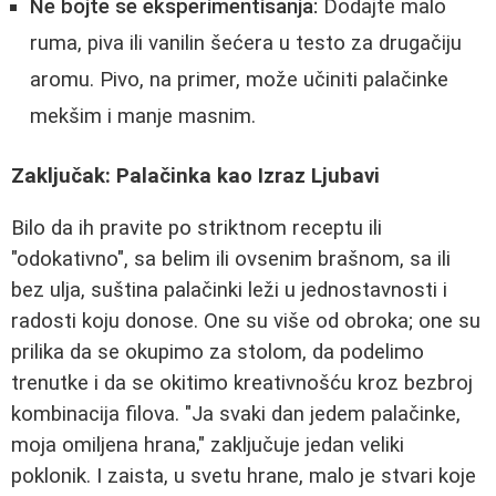
Ne bojte se eksperimentisanja:
Dodajte malo
ruma, piva ili vanilin šećera u testo za drugačiju
aromu. Pivo, na primer, može učiniti palačinke
mekšim i manje masnim.
Zaključak: Palačinka kao Izraz Ljubavi
Bilo da ih pravite po striktnom receptu ili
"odokativno", sa belim ili ovsenim brašnom, sa ili
bez ulja, suština palačinki leži u jednostavnosti i
radosti koju donose. One su više od obroka; one su
prilika da se okupimo za stolom, da podelimo
trenutke i da se okitimo kreativnošću kroz bezbroj
kombinacija filova. "Ja svaki dan jedem palačinke,
moja omiljena hrana," zaključuje jedan veliki
poklonik. I zaista, u svetu hrane, malo je stvari koje