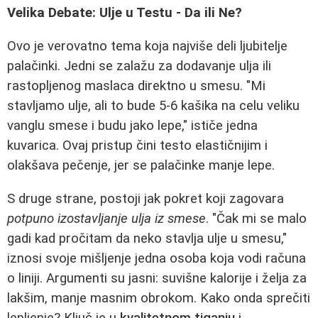
Velika Debate: Ulje u Testu - Da ili Ne?
Ovo je verovatno tema koja najviše deli ljubitelje
palačinki. Jedni se zalažu za dodavanje ulja ili
rastopljenog maslaca direktno u smesu. "Mi
stavljamo ulje, ali to bude 5-6 kašika na celu veliku
vanglu smese i budu jako lepe," ističe jedna
kuvarica. Ovaj pristup čini testo elastičnijim i
olakšava pečenje, jer se palačinke manje lepe.
S druge strane, postoji jak pokret koji zagovara
potpuno izostavljanje ulja iz smese
. "Čak mi se malo
gadi kad pročitam da neko stavlja ulje u smesu,"
iznosi svoje mišljenje jedna osoba koja vodi računa
o liniji. Argumenti su jasni: suvišne kalorije i želja za
lakšim, manje masnim obrokom. Kako onda sprečiti
lepljenje? Ključ je u
kvalitetnom tiganju
i