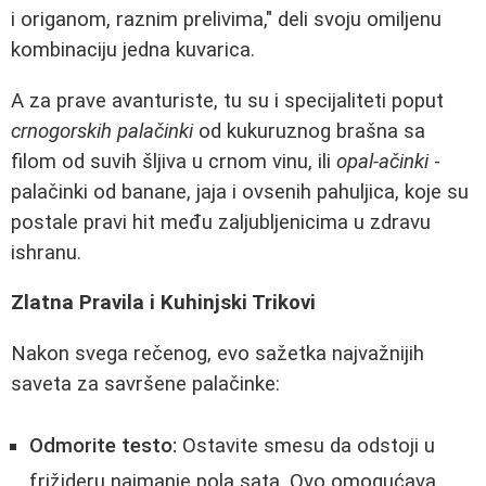
i origanom, raznim prelivima," deli svoju omiljenu
kombinaciju jedna kuvarica.
A za prave avanturiste, tu su i specijaliteti poput
crnogorskih palačinki
od kukuruznog brašna sa
filom od suvih šljiva u crnom vinu, ili
opal-ačinki
-
palačinki od banane, jaja i ovsenih pahuljica, koje su
postale pravi hit među zaljubljenicima u zdravu
ishranu.
Zlatna Pravila i Kuhinjski Trikovi
Nakon svega rečenog, evo sažetka najvažnijih
saveta za savršene palačinke:
Odmorite testo:
Ostavite smesu da odstoji u
frižideru najmanje pola sata. Ovo omogućava