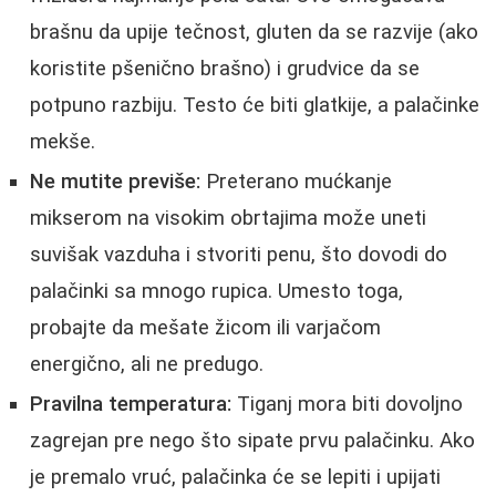
brašnu da upije tečnost, gluten da se razvije (ako
koristite pšenično brašno) i grudvice da se
potpuno razbiju. Testo će biti glatkije, a palačinke
mekše.
Ne mutite previše:
Preterano mućkanje
mikserom na visokim obrtajima može uneti
suvišak vazduha i stvoriti penu, što dovodi do
palačinki sa mnogo rupica. Umesto toga,
probajte da mešate žicom ili varjačom
energično, ali ne predugo.
Pravilna temperatura:
Tiganj mora biti dovoljno
zagrejan pre nego što sipate prvu palačinku. Ako
je premalo vruć, palačinka će se lepiti i upijati