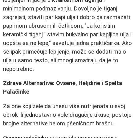
minimalnom podmazivanju. Dovoljno je tiganj
zagrejati, staviti par kapi ulja i dobro ga razmazati
papirnom ubrusom ili četkicom. "Ja koristim
keramički tiganj i stavim bukvalno par kapljica ulja i
uopšte se ne lepe," savetuje jedna praktičarka. Ako
se ipak primećuje lepljenje, može se dodati malo
ulja u samo testo, ali mnogi smatraju da je to
nepotrebno.
Zdrave Alternative: Ovsene, Heljdine i Spelta
Palačinke
Za one koji žele da unesu više nutrijenata u svoj
obrok ili jednostavno vole drugačije ukuse, postoje
brojne alternative belom pšeničnom brašnu.
Ovsene palačinke
su postale prava senzacija.