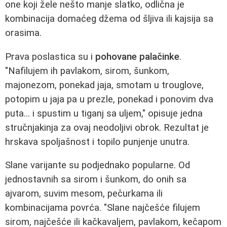
one koji žele nešto manje slatko, odlična je
kombinacija domaćeg džema od šljiva ili kajsija sa
orasima.
Prava poslastica su i
pohovane palačinke
.
"Nafilujem ih pavlakom, sirom, šunkom,
majonezom, ponekad jaja, smotam u trouglove,
potopim u jaja pa u prezle, ponekad i ponovim dva
puta... i spustim u tiganj sa uljem," opisuje jedna
stručnjakinja za ovaj neodoljivi obrok. Rezultat je
hrskava spoljašnost i topilo punjenje unutra.
Slane varijante su podjednako popularne. Od
jednostavnih sa sirom i šunkom, do onih sa
ajvarom, suvim mesom, pečurkama ili
kombinacijama povrća. "Slane najčešće filujem
sirom, najčešće ili kačkavaljem, pavlakom, kečapom