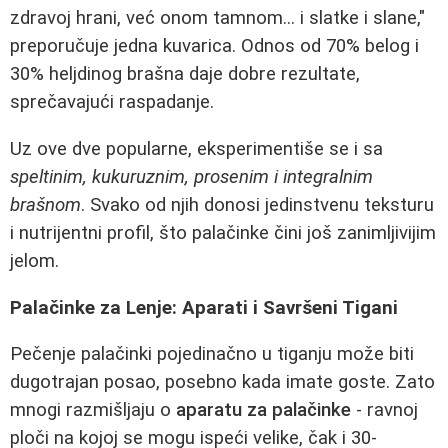
zdravoj hrani, već onom tamnom... i slatke i slane,"
preporučuje jedna kuvarica. Odnos od 70% belog i
30% heljdinog brašna daje dobre rezultate,
sprečavajući raspadanje.
Uz ove dve popularne, eksperimentiše se i sa
speltinim, kukuruznim, prosenim i integralnim
brašnom
. Svako od njih donosi jedinstvenu teksturu
i nutrijentni profil, što palačinke čini još zanimljivijim
jelom.
Palačinke za Lenje: Aparati i Savršeni Tigani
Pečenje palačinki pojedinačno u tiganju može biti
dugotrajan posao, posebno kada imate goste. Zato
mnogi razmišljaju o
aparatu za palačinke
- ravnoj
ploči na kojoj se mogu ispeći velike, čak i 30-