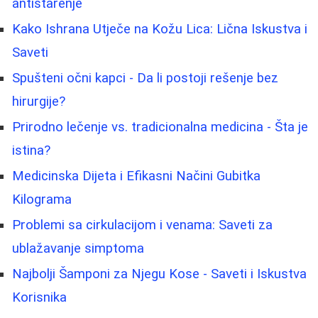
antistarenje
Kako Ishrana Utječe na Kožu Lica: Lična Iskustva i
Saveti
Spušteni očni kapci - Da li postoji rešenje bez
hirurgije?
Prirodno lečenje vs. tradicionalna medicina - Šta je
istina?
Medicinska Dijeta i Efikasni Načini Gubitka
Kilograma
Problemi sa cirkulacijom i venama: Saveti za
ublažavanje simptoma
Najbolji Šamponi za Njegu Kose - Saveti i Iskustva
Korisnika