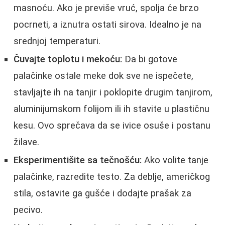
masnoću. Ako je previše vruć, spolja će brzo
pocrneti, a iznutra ostati sirova. Idealno je na
srednjoj temperaturi.
Čuvajte toplotu i mekoću:
Da bi gotove
palačinke ostale meke dok sve ne ispečete,
stavljajte ih na tanjir i poklopite drugim tanjirom,
aluminijumskom folijom ili ih stavite u plastičnu
kesu. Ovo sprečava da se ivice osuše i postanu
žilave.
Eksperimentišite sa tečnošću:
Ako volite tanje
palačinke, razredite testo. Za deblje, američkog
stila, ostavite ga gušće i dodajte prašak za
pecivo.