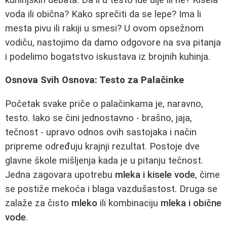
voda ili obična? Kako sprečiti da se lepe? Ima li
mesta pivu ili rakiji u smesi? U ovom opsežnom
vodiču, nastojimo da damo odgovore na sva pitanja
i podelimo bogatstvo iskustava iz brojnih kuhinja.
Osnova Svih Osnova: Testo za Palačinke
Početak svake priče o palačinkama je, naravno,
testo. Iako se čini jednostavno - brašno, jaja,
tečnost - upravo odnos ovih sastojaka i način
pripreme određuju krajnji rezultat. Postoje dve
glavne škole mišljenja kada je u pitanju tečnost.
Jedna zagovara upotrebu
mleka i kisele vode
, čime
se postiže mekoća i blaga vazdušastost. Druga se
zalaže za čisto
mleko
ili kombinaciju
mleka i obične
vode
.