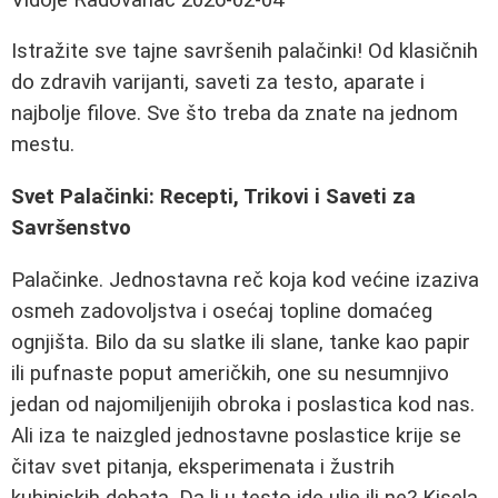
Istražite sve tajne savršenih palačinki! Od klasičnih
do zdravih varijanti, saveti za testo, aparate i
najbolje filove. Sve što treba da znate na jednom
mestu.
Svet Palačinki: Recepti, Trikovi i Saveti za
Savršenstvo
Palačinke. Jednostavna reč koja kod većine izaziva
osmeh zadovoljstva i osećaj topline domaćeg
ognjišta. Bilo da su slatke ili slane, tanke kao papir
ili pufnaste poput američkih, one su nesumnjivo
jedan od najomiljenijih obroka i poslastica kod nas.
Ali iza te naizgled jednostavne poslastice krije se
čitav svet pitanja, eksperimenata i žustrih
kuhinjskih debata. Da li u testo ide ulje ili ne? Kisela