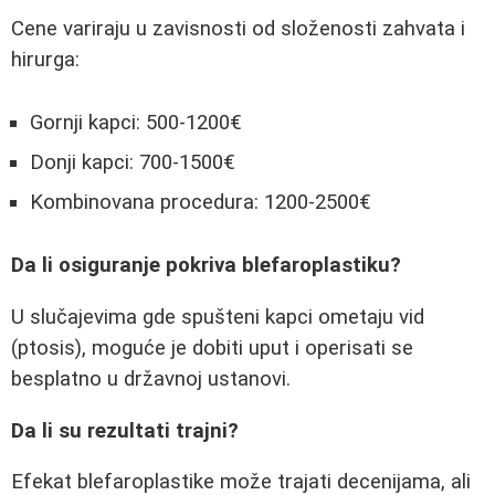
Cene variraju u zavisnosti od složenosti zahvata i
hirurga:
Gornji kapci: 500-1200€
Donji kapci: 700-1500€
Kombinovana procedura: 1200-2500€
Da li osiguranje pokriva blefaroplastiku?
U slučajevima gde spušteni kapci ometaju vid
(ptosis), moguće je dobiti uput i operisati se
besplatno u državnoj ustanovi.
Da li su rezultati trajni?
Efekat blefaroplastike može trajati decenijama, ali