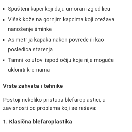
Spušteni kapci koji daju umoran izgled licu
Višak kože na gornjim kapcima koji otežava
nanošenje šminke
Asimetrija kapaka nakon povrede ili kao
posledica starenja
Tamni kolutovi ispod očiju koje nije moguće
ukloniti kremama
Vrste zahvata i tehnike
Postoji nekoliko pristupa blefaroplastici, u
zavisnosti od problema koji se rešava:
1. Klasična blefaroplastika