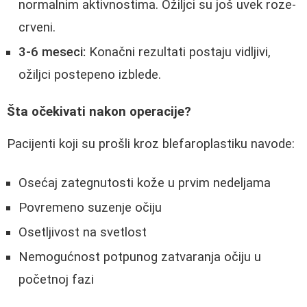
normalnim aktivnostima. Ožiljci su još uvek roze-
crveni.
3-6 meseci:
Konačni rezultati postaju vidljivi,
ožiljci postepeno izblede.
Šta očekivati nakon operacije?
Pacijenti koji su prošli kroz blefaroplastiku navode:
Osećaj zategnutosti kože u prvim nedeljama
Povremeno suzenje očiju
Osetljivost na svetlost
Nemogućnost potpunog zatvaranja očiju u
početnoj fazi