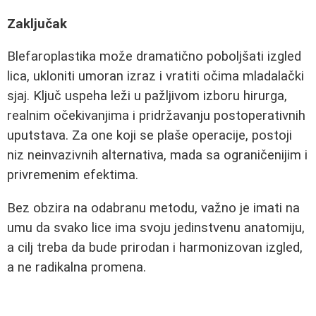
Zaključak
Blefaroplastika može dramatično poboljšati izgled
lica, ukloniti umoran izraz i vratiti očima mladalački
sjaj. Ključ uspeha leži u pažljivom izboru hirurga,
realnim očekivanjima i pridržavanju postoperativnih
uputstava. Za one koji se plaše operacije, postoji
niz neinvazivnih alternativa, mada sa ograničenijim i
privremenim efektima.
Bez obzira na odabranu metodu, važno je imati na
umu da svako lice ima svoju jedinstvenu anatomiju,
a cilj treba da bude prirodan i harmonizovan izgled,
a ne radikalna promena.