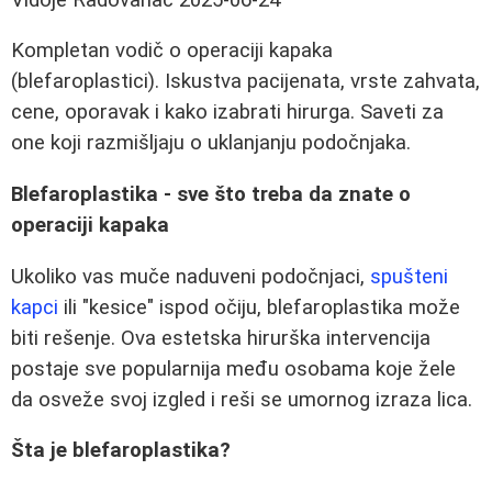
Kompletan vodič o operaciji kapaka
(blefaroplastici). Iskustva pacijenata, vrste zahvata,
cene, oporavak i kako izabrati hirurga. Saveti za
one koji razmišljaju o uklanjanju podočnjaka.
Blefaroplastika - sve što treba da znate o
operaciji kapaka
Ukoliko vas muče naduveni podočnjaci,
spušteni
kapci
ili "kesice" ispod očiju, blefaroplastika može
biti rešenje. Ova estetska hirurška intervencija
postaje sve popularnija među osobama koje žele
da osveže svoj izgled i reši se umornog izraza lica.
Šta je blefaroplastika?