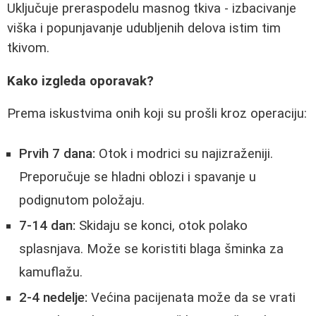
Uključuje preraspodelu masnog tkiva - izbacivanje
viška i popunjavanje udubljenih delova istim tim
tkivom.
Kako izgleda oporavak?
Prema iskustvima onih koji su prošli kroz operaciju:
Prvih 7 dana:
Otok i modrici su najizraženiji.
Preporučuje se hladni oblozi i spavanje u
podignutom položaju.
7-14 dan:
Skidaju se konci, otok polako
splasnjava. Može se koristiti blaga šminka za
kamuflažu.
2-4 nedelje:
Većina pacijenata može da se vrati