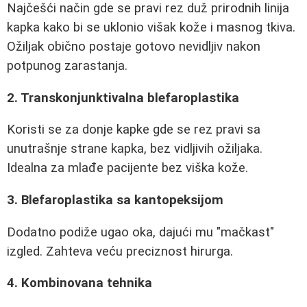
Najčešći način gde se pravi rez duž prirodnih linija
kapka kako bi se uklonio višak kože i masnog tkiva.
Ožiljak obično postaje gotovo nevidljiv nakon
potpunog zarastanja.
2. Transkonjunktivalna blefaroplastika
Koristi se za donje kapke gde se rez pravi sa
unutrašnje strane kapka, bez vidljivih ožiljaka.
Idealna za mlađe pacijente bez viška kože.
3. Blefaroplastika sa kantopeksijom
Dodatno podiže ugao oka, dajući mu "mačkast"
izgled. Zahteva veću preciznost hirurga.
4. Kombinovana tehnika