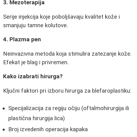
3. Mezoterapija
Serije injekcija koje poboljšavaju kvalitet kože i
smanjuju tamne kolutove.
4. Plazma pen
Neinvazivna metoda koja stimulira zatezanje kože.
Efekat je blag i privremen.
Kako izabrati hirurga?
Ključni faktori pri izboru hirurga za blefaroplastiku:
Specijalizacija za regiju očiju (oftalmohirurgija ili
plastična hirurgija lica)
Broj izvedenih operacija kapaka