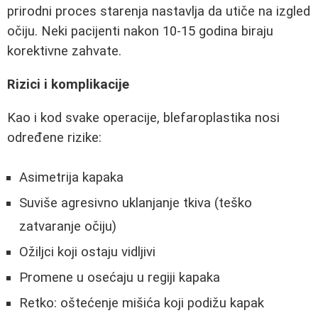
prirodni proces starenja nastavlja da utiče na izgled
očiju. Neki pacijenti nakon 10-15 godina biraju
korektivne zahvate.
Rizici i komplikacije
Kao i kod svake operacije, blefaroplastika nosi
određene rizike:
Asimetrija kapaka
Suviše agresivno uklanjanje tkiva (teško
zatvaranje očiju)
Ožiljci koji ostaju vidljivi
Promene u osećaju u regiji kapaka
Retko: oštećenje mišića koji podižu kapak