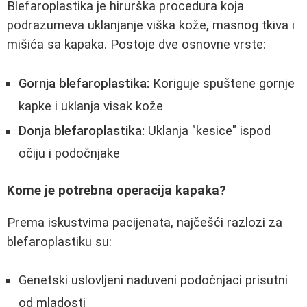
Blefaroplastika je hirurška procedura koja
podrazumeva uklanjanje viška kože, masnog tkiva i
mišića sa kapaka. Postoje dve osnovne vrste:
Gornja blefaroplastika:
Koriguje spuštene gornje
kapke i uklanja visak kože
Donja blefaroplastika:
Uklanja "kesice" ispod
očiju i podočnjake
Kome je potrebna operacija kapaka?
Prema iskustvima pacijenata, najčešći razlozi za
blefaroplastiku su:
Genetski uslovljeni naduveni podočnjaci prisutni
od mladosti