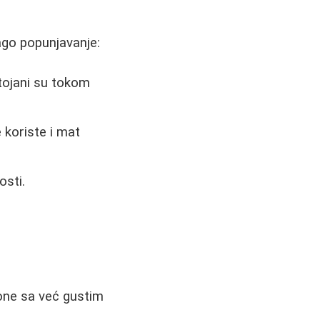
lago popunjavanje:
stojani su tokom
 koriste i mat
osti.
one sa već gustim