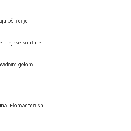
aju oštrenje
te prejake konture
ovidnim gelom
ina. Flomasteri sa