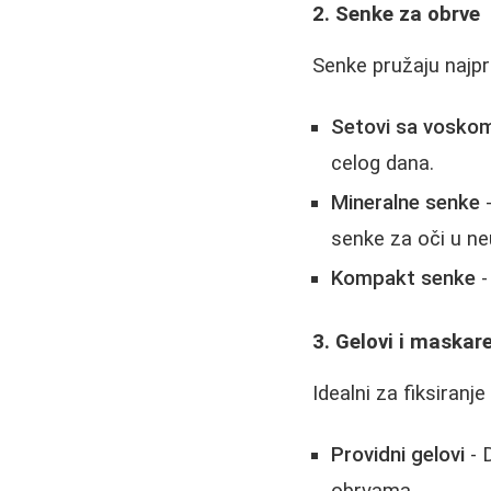
2. Senke za obrve
Senke pružaju najpr
Setovi sa vosko
celog dana.
Mineralne senke
-
senke za oči u ne
Kompakt senke
-
3. Gelovi i maskar
Idealni za fiksiranj
Providni gelovi
- 