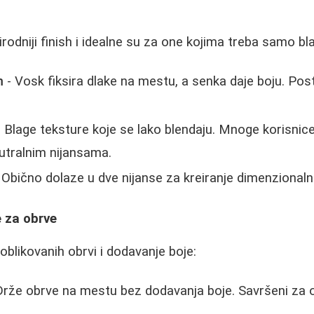
irodniji finish i idealne su za one kojima treba samo b
m
- Vosk fiksira dlake na mestu, a senka daje boju. Po
 Blage teksture koje se lako blendaju. Mnoge korisnice
utralnim nijansama.
 Obično dolaze u dve nijanse za kreiranje dimenzionaln
e za obrve
e oblikovanih obrvi i dodavanje boje:
Drže obrve na mestu bez dodavanja boje. Savršeni za 