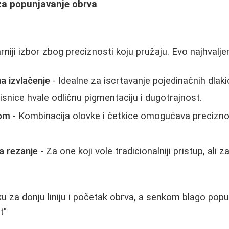
 za popunjavanje obrva
niji izbor zbog preciznosti koju pružaju. Evo najhvaljeni
a izvlačenje
- Idealne za iscrtavanje pojedinačnih dlakica
snice hvale odličnu pigmentaciju i dugotrajnost.
com
- Kombinacija olovke i četkice omogućava precizno 
a rezanje
- Za one koji vole tradicionalniji pristup, ali 
ku za donju liniju i početak obrva, a senkom blago pop
t"