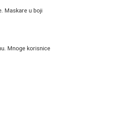
e. Maskare u boji
onu. Mnoge korisnice