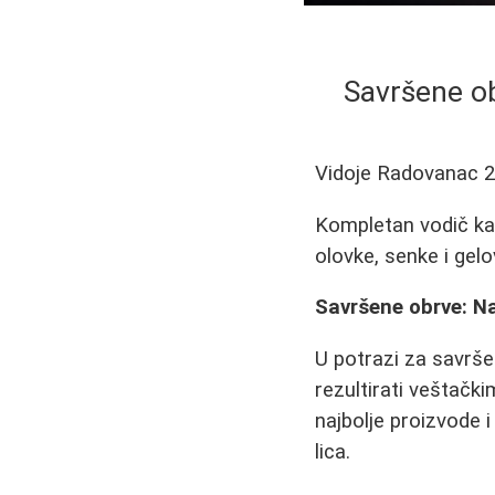
Savršene ob
Vidoje Radovanac
2
Kompletan vodič kak
olovke, senke i gel
Savršene obrve: Naj
U potrazi za savrš
rezultirati veštačk
najbolje proizvode 
lica.