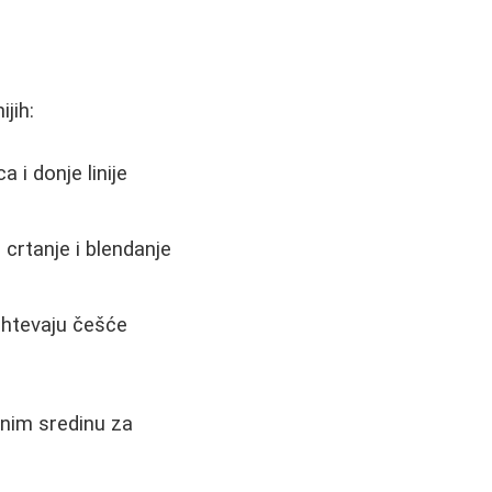
jih:
 i donje linije
crtanje i blendanje
zahtevaju češće
unim sredinu za