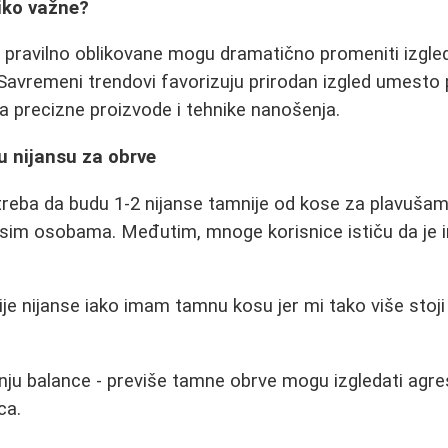
iko važne?
- pravilno oblikovane mogu dramatično promeniti izgled,
. Savremeni trendovi favorizuju prirodan izgled umesto
a precizne proizvode i tehnike nanošenja.
u nijansu za obrve
 treba da budu 1-2 nijanse tamnije od kose za plavušam
sim osobama. Međutim, mnoge korisnice ističu da je in
ije nijanse iako imam tamnu kosu jer mi tako više stoji 
enju balance - previše tamne obrve mogu izgledati agre
ca.