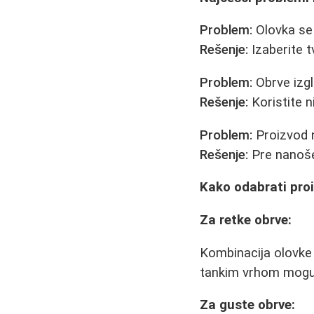
Problem:
Olovka se 
Rešenje:
Izaberite t
Problem:
Obrve izgl
Rešenje:
Koristite n
Problem:
Proizvod n
Rešenje:
Pre nanoše
Kako odabrati proi
Za retke obrve:
Kombinacija olovke 
tankim vrhom mogu i
Za guste obrve: