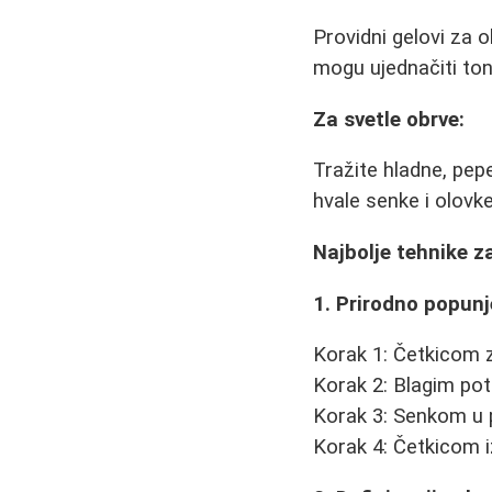
Providni gelovi za 
mogu ujednačiti ton
Za svetle obrve:
Tražite hladne, pep
hvale senke i olovk
Najbolje tehnike za
1. Prirodno popun
Korak 1: Četkicom z
Korak 2: Blagim pot
Korak 3: Senkom u 
Korak 4: Četkicom iz