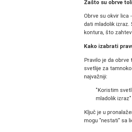
Zašto su obrve tol
Obrve su okvir lica 
dati mladolik izraz
kontura, što zahtev
Kako izabrati prav
Pravilo je da obrve
svetlije za tamnoko
najvažniji:
"Koristim svetl
mladolik izraz"
Ključ je u pronalaž
mogu "nestati" sa li