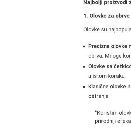
Najbolji proizvodi
1. Olovke za obrve
Olovke su najpopular
Precizne olovke n
obrva. Mnoge kori
Olovke sa četki
u istom koraku.
Klasične olovke n
oštrenje.
"Koristim olov
prirodniji efeka