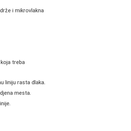
drže i mikrovlakna
 koja treba
liniju rasta dlaka.
edjena mesta.
nije.