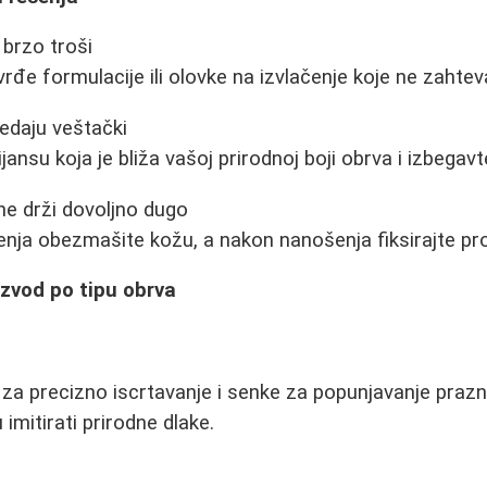
brzo troši
vrđe formulacije ili olovke na izvlačenje koje ne zahtev
edaju veštački
ijansu koja je bliža vašoj prirodnoj boji obrva i izbegav
e drži dovoljno dugo
nja obezmašite kožu, a nakon nanošenja fiksirajte pr
zvod po tipu obrva
za precizno iscrtavanje i senke za popunjavanje prazn
mitirati prirodne dlake.