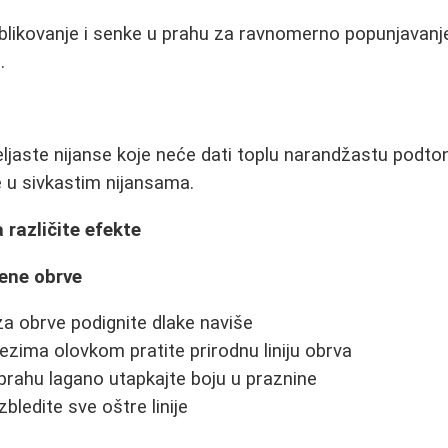
oblikovanje i senke u prahu za ravnomerno popunjavanj
.
eljaste nijanse koje neće dati toplu narandžastu podt
e u sivkastim nijansama.
 različite efekte
jene obrve
a obrve podignite dlake naviše
ezima olovkom pratite prirodnu liniju obrva
prahu lagano utapkajte boju u praznine
bledite sve oštre linije