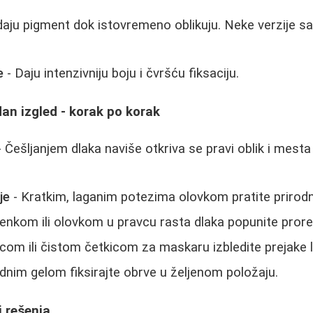
aju pigment dok istovremeno oblikuju. Neke verzije sa
e
- Daju intenzivniju boju i čvršću fiksaciju.
dan izgled - korak po korak
 Češljanjem dlaka naviše otkriva se pravi oblik i mesta
je
- Kratkim, laganim potezima olovkom pratite prirodnu 
enkom ili olovkom u pravcu rasta dlaka popunite pror
com ili čistom četkicom za maskaru izbledite prejake li
dnim gelom fiksirajte obrve u željenom položaju.
i rešenja