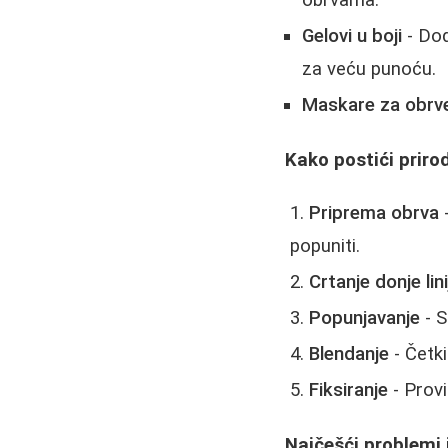
obrvama.
Gelovi u boji
- Dod
za veću punoću.
Maskare za obrv
Kako postići priro
Priprema obrva
-
popuniti.
Crtanje donje lini
Popunjavanje
- S
Blendanje
- Četki
Fiksiranje
- Provi
Najčešći problemi 