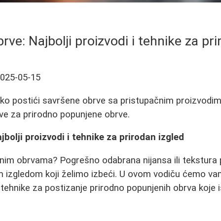
rve: Najbolji proizvodi i tehnike za pri
025-05-15
o postići savršene obrve sa pristupačnim proizvodima.
ove za prirodno popunjene obrve.
bolji proizvodi i tehnike za prirodan izgled
enim obrvama? Pogrešno odabrana nijansa ili tekstur
im izgledom koji želimo izbeći. U ovom vodiču ćemo va
i tehnike za postizanje prirodno popunjenih obrva koje 