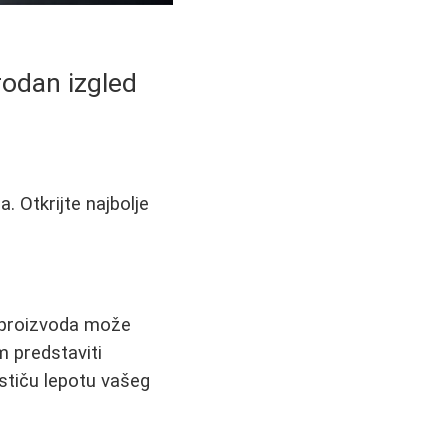
rodan izgled
 Otkrijte najbolje
a proizvoda može
m predstaviti
ističu lepotu vašeg