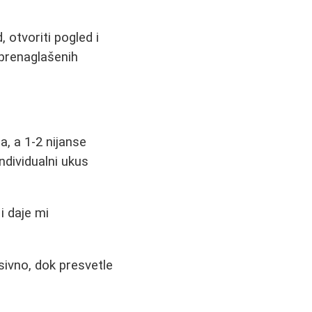
 otvoriti pogled i
 prenaglašenih
a, a 1-2 nijanse
dividualni ukus
i daje mi
sivno, dok presvetle