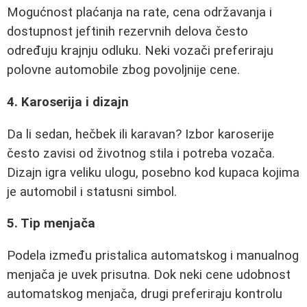
Mogućnost plaćanja na rate, cena održavanja i
dostupnost jeftinih rezervnih delova često
određuju krajnju odluku. Neki vozači preferiraju
polovne automobile zbog povoljnije cene.
4. Karoserija i dizajn
Da li sedan, hečbek ili karavan? Izbor karoserije
često zavisi od životnog stila i potreba vozača.
Dizajn igra veliku ulogu, posebno kod kupaca kojima
je automobil i statusni simbol.
5. Tip menjača
Podela između pristalica automatskog i manualnog
menjača je uvek prisutna. Dok neki cene udobnost
automatskog menjača, drugi preferiraju kontrolu