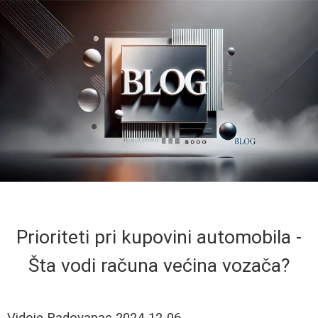
Prioriteti pri kupovini automobila -
Šta vodi računa većina vozača?
Vidoje Radovanac
2024-12-06