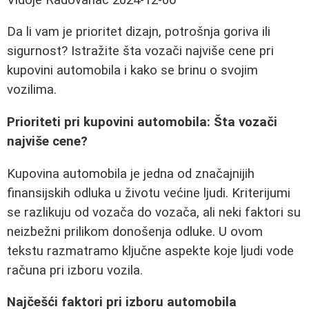
Da li vam je prioritet dizajn, potrošnja goriva ili
sigurnost? Istražite šta vozači najviše cene pri
kupovini automobila i kako se brinu o svojim
vozilima.
Prioriteti pri kupovini automobila: Šta vozači
najviše cene?
Kupovina automobila je jedna od značajnijih
finansijskih odluka u životu većine ljudi. Kriterijumi
se razlikuju od vozača do vozača, ali neki faktori su
neizbežni prilikom donošenja odluke. U ovom
tekstu razmatramo ključne aspekte koje ljudi vode
računa pri izboru vozila.
Najčešći faktori pri izboru automobila