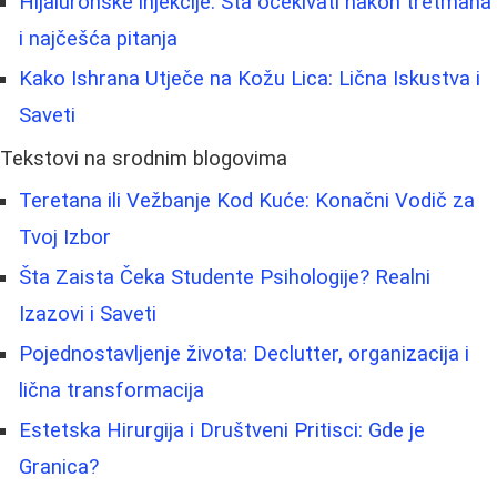
Hijaluronske injekcije: Šta očekivati nakon tretmana
i najčešća pitanja
Kako Ishrana Utječe na Kožu Lica: Lična Iskustva i
Saveti
Tekstovi na srodnim blogovima
Teretana ili Vežbanje Kod Kuće: Konačni Vodič za
Tvoj Izbor
Šta Zaista Čeka Studente Psihologije? Realni
Izazovi i Saveti
Pojednostavljenje života: Declutter, organizacija i
lična transformacija
Estetska Hirurgija i Društveni Pritisci: Gde je
Granica?