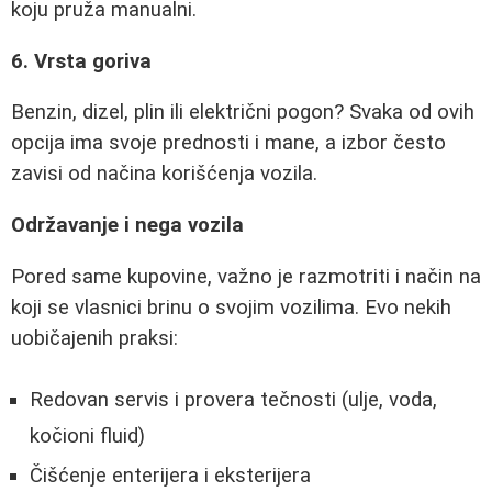
koju pruža manualni.
6. Vrsta goriva
Benzin, dizel, plin ili električni pogon? Svaka od ovih
opcija ima svoje prednosti i mane, a izbor često
zavisi od načina korišćenja vozila.
Održavanje i nega vozila
Pored same kupovine, važno je razmotriti i način na
koji se vlasnici brinu o svojim vozilima. Evo nekih
uobičajenih praksi:
Redovan servis i provera tečnosti (ulje, voda,
kočioni fluid)
Čišćenje enterijera i eksterijera