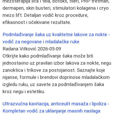
mezoterapija lica i tela, botoks, fileri, PRP tretman,
dermapen, skin busteri, stimulatori kolagena i cryo
mezo lift. Detaljan vodič kroz procedure,
efikasnost i očekivane rezultate.
Podmlađivanje šaka uz kvalitetne lakove za nokte -
vodič za negovane i mladalačke ruke
Radana Vitković
2026-05-09
Otkrijte kako podmlađivanje šaka može biti
jednostavno uz pravilan izbor lakova za nokte, negu
zanoktica i trikove za postojanost. Saznajte koje
nijanse, formule i brendovi doprinose mladalačkom
izgledu ruku, uz savete za podmlađivanjem šaka
kroz negu i estetiku.
Ultrazvučna kavitacija, anticeulit masaža i lipoliza -
Kompletan vodič za uklanjanje masnih naslaga