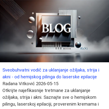
Sveobuhvatni vodič za uklanjanje ožiljaka, strija i
akni - od hemijskog pilinga do laserske epilacije
Radana Vitković
2026-05-15
Otkrijte najefikasnije tretmane za uklanjanje
ožiljaka, strija i akni. Saznajte sve o hemijskom
pilingu, laserskoj epilaciji, proverenim kremama i