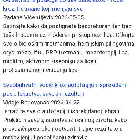
kroz tretmane koji menjaju sve
Radana Vićentijević
2026-05-05
Saznajte kako da postignete besprekoran ten bez
teških pudera uz moderan pristup nezi lica. Otkrijte
sve o biološkim tretmanima, hemijskim pilingovima,
cryo mezo liftu, PRP tretmanu, mezoterapiji lica,
mioliftu, aktivnom kiseoniku za lice i
profesionalnom čišćenju lica.
Sveobuhvatni vodič kroz autofagiju i isprekidani
post: Iskustva, saveti i rezultati
Vidoje Radovanac
2026-04-22
Istražite sve o autofagiji i isprekidanoj ishrani.
Praktični saveti, iskustva iz realnog života, kako
prevazići prepreke i ostvariti trajne rezultate u
mršavljenju i poboljšanju zdravlja.