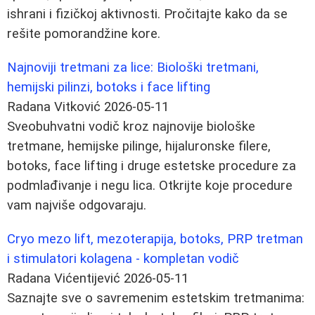
ishrani i fizičkoj aktivnosti. Pročitajte kako da se
rešite pomorandžine kore.
Najnoviji tretmani za lice: Biološki tretmani,
hemijski pilinzi, botoks i face lifting
Radana Vitković
2026-05-11
Sveobuhvatni vodič kroz najnovije biološke
tretmane, hemijske pilinge, hijaluronske filere,
botoks, face lifting i druge estetske procedure za
podmlađivanje i negu lica. Otkrijte koje procedure
vam najviše odgovaraju.
Cryo mezo lift, mezoterapija, botoks, PRP tretman
i stimulatori kolagena - kompletan vodič
Radana Vićentijević
2026-05-11
Saznajte sve o savremenim estetskim tretmanima: