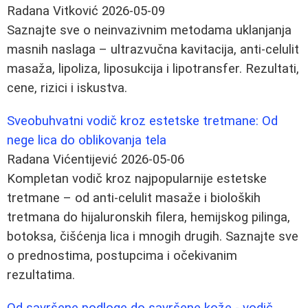
Radana Vitković
2026-05-09
Saznajte sve o neinvazivnim metodama uklanjanja
masnih naslaga – ultrazvučna kavitacija, anti-celulit
masaža, lipoliza, liposukcija i lipotransfer. Rezultati,
cene, rizici i iskustva.
Sveobuhvatni vodič kroz estetske tretmane: Od
nege lica do oblikovanja tela
Radana Vićentijević
2026-05-06
Kompletan vodič kroz najpopularnije estetske
tretmane – od anti-celulit masaže i bioloških
tretmana do hijaluronskih filera, hemijskog pilinga,
botoksa, čišćenja lica i mnogih drugih. Saznajte sve
o prednostima, postupcima i očekivanim
rezultatima.
Od savršene podloge do savršene kože - vodič