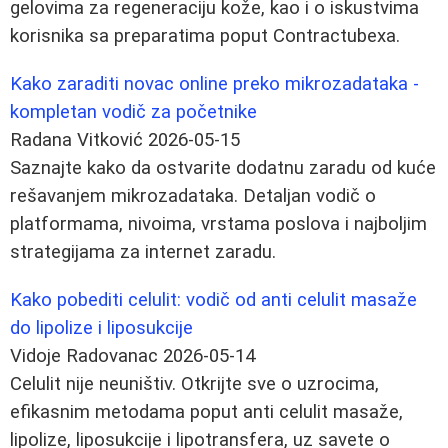
gelovima za regeneraciju kože, kao i o iskustvima
korisnika sa preparatima poput Contractubexa.
Kako zaraditi novac online preko mikrozadataka -
kompletan vodič za početnike
Radana Vitković
2026-05-15
Saznajte kako da ostvarite dodatnu zaradu od kuće
rešavanjem mikrozadataka. Detaljan vodič o
platformama, nivoima, vrstama poslova i najboljim
strategijama za internet zaradu.
Kako pobediti celulit: vodič od anti celulit masaže
do lipolize i liposukcije
Vidoje Radovanac
2026-05-14
Celulit nije neuništiv. Otkrijte sve o uzrocima,
efikasnim metodama poput anti celulit masaže,
lipolize, liposukcije i lipotransfera, uz savete o