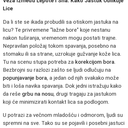
Veza Između Lepote i Sna: Kako Jastuk Oblikuje
Lice
Da li ste se ikada probudili sa otiskom jastuka na
licu? Te privremene "lažne bore" koje nestanu
nakon tuširanja, vremenom mogu postati trajne.
Nepravilan položaj tokom spavanja, posebno na
stomaku ili sa strane, uzrokuje gužvanje kože lica.
Tu na scenu stupa potreba za
korekcijom bora
.
Bezbrojni su razlozi zašto se ljudi odlučuju na
popunjavanje bora
, a jedan od njih svakako može
biti i loša navika spavanja. Dok jedni istražuju kako
da reše
grbu na nosu
, drugi tragaju za jastukom
koji će minimizirati kontakt lica sa podlogom.
U potrazi za večnom mladošću i odmorom, ljudi su
spremni na sve. Tako su se pojavili i posebni jastuci