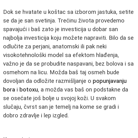
Dok se hvatate u koštac sa izborom jastuka, setite
se da je san svetinja. Trećinu života provedemo
spavajući i baš zato je investicija u dobar san
najbolja investicija koju možete napraviti. Bilo da se
odlučite za perjani, anatomski ili pak neki
visokotehnološki model sa efektom hlađenja,
važno je da se probudite naspavani, bez bolova i sa
osmehom na licu. Možda baš taj osmeh bude
dovoljan da odložite razmišljanje o
popunjavanju
bora
i
botoxu
, a možda vas baš on podstakne da
se osećate još bolje u svojoj koži. U svakom
slučaju, čvrst san je temelj na kome se gradi i
dobro zdravlje i lep izgled.