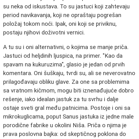
su neka od iskustava. To su jastuci koji zahtevaju
period navikavanja, koji ne opraštaju pogrešan
položaj tokom noći. Ipak, oni koji se priviknu,
postaju njihovi doživotni vernici.
A tu su i oni alternativni, o kojima se manje priča.
Jastuci od heljdinih ljuspica, na primer. "Kao da
spavam na kukuruzima", glasio je jedan od prvih
komentara. Oni šuškaju, tvrdi su, ali se neverovatno
prilagođavaju obliku glave. Za one sa problemima
sa vratnom kičmom, mogu biti iznenađujuće dobro
rešenje, iako idealan jastuk za tu svrhu i dalje
ostaje sveti gral među patnicima. Postoje i oni sa
mikrokuglicama, poput Sanus jastuka iz jedne male
porodične fabrike u okolini Niša. Priča o njima je
prava poslovna bajka: od skeptičnog poklona do