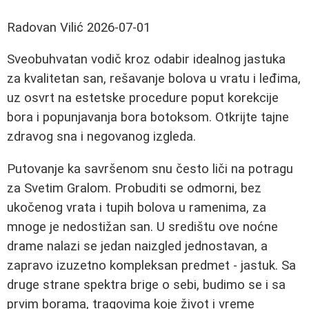
Radovan Vilić
2026-07-01
Sveobuhvatan vodič kroz odabir idealnog jastuka
za kvalitetan san, rešavanje bolova u vratu i leđima,
uz osvrt na estetske procedure poput korekcije
bora i popunjavanja bora botoksom. Otkrijte tajne
zdravog sna i negovanog izgleda.
Putovanje ka savršenom snu često liči na potragu
za Svetim Gralom. Probuditi se odmorni, bez
ukočenog vrata i tupih bolova u ramenima, za
mnoge je nedostižan san. U središtu ove noćne
drame nalazi se jedan naizgled jednostavan, a
zapravo izuzetno kompleksan predmet - jastuk. Sa
druge strane spektra brige o sebi, budimo se i sa
prvim borama, tragovima koje život i vreme