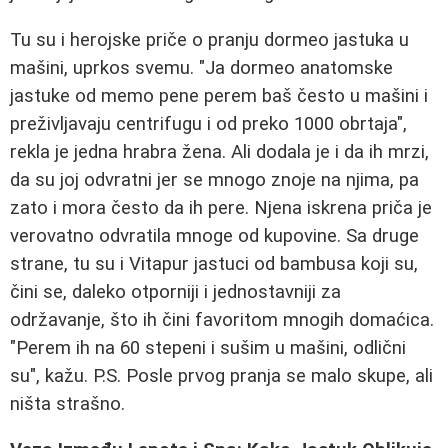
Tu su i herojske priče o pranju dormeo jastuka u
mašini, uprkos svemu. "Ja dormeo anatomske
jastuke od memo pene perem baš često u mašini i
preživljavaju centrifugu i od preko 1000 obrtaja",
rekla je jedna hrabra žena. Ali dodala je i da ih mrzi,
da su joj odvratni jer se mnogo znoje na njima, pa
zato i mora često da ih pere. Njena iskrena priča je
verovatno odvratila mnoge od kupovine. Sa druge
strane, tu su i Vitapur jastuci od bambusa koji su,
čini se, daleko otporniji i jednostavniji za
održavanje, što ih čini favoritom mnogih domaćica.
"Perem ih na 60 stepeni i sušim u mašini, odlični
su", kažu. P.S. Posle prvog pranja se malo skupe, ali
ništa strašno.