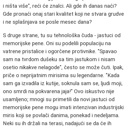
i ništa više", reći će znalci. Ali gde ih danas naći?
Gde pronaći onaj stari kvalitet koji ne stvara grudve
i ne splašnjava se posle mesec dana?
S druge strane, tu su tehnološka čuda - jastuci od
memorijske pene. Oni su podelili populaciju na
vatrene pristalice i ogorčene protivnike. "Spavao
sam na tvrdom dušeku sa tim jastukom i nisam
osetio nikakve nelagode", često se može čuti. Ipak,
priče o neprijatnim mirisima su legendarne. "Kada
sam ga izvadila iz kutije, soknula sam se, ljudi moji,
ono smrdi na pokvarena jaja!" Ovo iskustvo nije
usamljeno; mnogi su primetili da novi jastuci od
memorijske pene mogu imati intenzivan industrijski
miris koji se povlači danima, ponekad i nedeljama.
Neki su ih držali na terasi, nadajući se da će ih