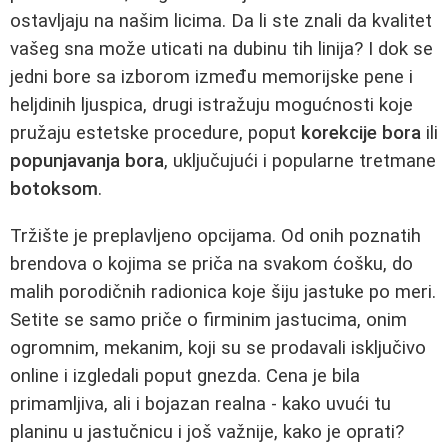
ostavljaju na našim licima. Da li ste znali da kvalitet
vašeg sna može uticati na dubinu tih linija? I dok se
jedni bore sa izborom između memorijske pene i
heljdinih ljuspica, drugi istražuju mogućnosti koje
pružaju estetske procedure, poput
korekcije bora
ili
popunjavanja bora
, uključujući i popularne tretmane
botoksom
.
Tržište je preplavljeno opcijama. Od onih poznatih
brendova o kojima se priča na svakom ćošku, do
malih porodičnih radionica koje šiju jastuke po meri.
Setite se samo priče o firminim jastucima, onim
ogromnim, mekanim, koji su se prodavali isključivo
online i izgledali poput gnezda. Cena je bila
primamljiva, ali i bojazan realna - kako uvući tu
planinu u jastučnicu i još važnije, kako je oprati?