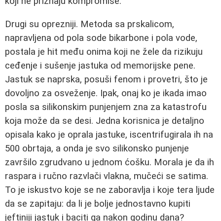
koji ne priznaju kompromise.
Drugi su oprezniji. Metoda sa prskalicom,
napravljena od pola sode bikarbone i pola vode,
postala je hit među onima koji ne žele da rizikuju
ceđenje i sušenje jastuka od memorijske pene.
Jastuk se naprska, posuši fenom i provetri, što je
dovoljno za osveženje. Ipak, onaj ko je ikada imao
posla sa silikonskim punjenjem zna za katastrofu
koja može da se desi. Jedna korisnica je detaljno
opisala kako je oprala jastuke, iscentrifugirala ih na
500 obrtaja, a onda je svo silikonsko punjenje
završilo zgrudvano u jednom ćošku. Morala je da ih
raspara i ručno razvlači vlakna, mučeći se satima.
To je iskustvo koje se ne zaboravlja i koje tera ljude
da se zapitaju: da li je bolje jednostavno kupiti
jeftiniji jastuk i baciti ga nakon godinu dana?