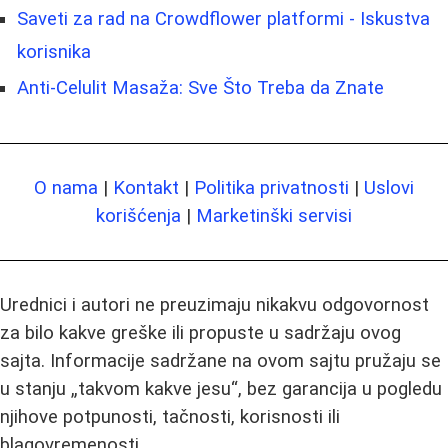
Saveti za rad na Crowdflower platformi - Iskustva
korisnika
Anti-Celulit Masaža: Sve Što Treba da Znate
O nama
|
Kontakt
|
Politika privatnosti
|
Uslovi
korišćenja
|
Marketinški servisi
Urednici i autori ne preuzimaju nikakvu odgovornost
za bilo kakve greške ili propuste u sadržaju ovog
sajta. Informacije sadržane na ovom sajtu pružaju se
u stanju „takvom kakve jesu“, bez garancija u pogledu
njihove potpunosti, tačnosti, korisnosti ili
blagovremenosti.