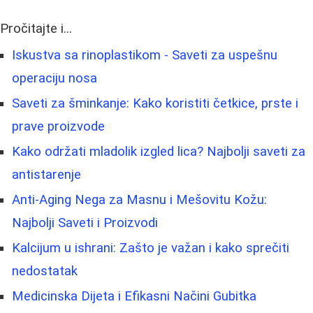
Pročitajte i...
Iskustva sa rinoplastikom - Saveti za uspešnu
operaciju nosa
Saveti za šminkanje: Kako koristiti četkice, prste i
prave proizvode
Kako održati mladolik izgled lica? Najbolji saveti za
antistarenje
Anti-Aging Nega za Masnu i Mešovitu Kožu:
Najbolji Saveti i Proizvodi
Kalcijum u ishrani: Zašto je važan i kako sprečiti
nedostatak
Medicinska Dijeta i Efikasni Načini Gubitka