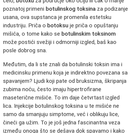
čelo,
botoxu
za područje oko očiju ili čak o manje
poznatoj primeni
botulinskog toksina
za podizanje
usana, ova supstanca je promenila estetsku
industriju. Priča o
botoksu
je priča o opuštanju
mišića, o tome kako se
botulinskim toksinom
može postići svežiji i odmorniji izgled, baš kao
posle dobrog sna.
Međutim, da li ste znali da botulinski toksin ima i
medicinsku primenu koja je indirektno povezana sa
spavanjem? Ljudi koji pate od bruksizma, škripanja
zubima noću, često imaju hipertrofirane
maseterične mišiće. To im daje četvrtast izgled
lica. Injekcije botulinskog toksina u te mišiće ne
samo da smanjuju simptome, već i oblikuju lice,
čineći ga užim. To je još jedna fascinantna veza
između onoga što se dešava dok spavamo i kako