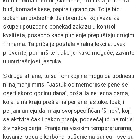
komadićima memorijske pene, pronašla je unutra
buđ, komade kese, papira i grančica. To je bio
šokantan podsetnik da i brendovi koji važe za
skupe i pouzdane ponekad zakazu u kontroli
kvaliteta, posebno kada punjenje prepuštaju drugim
firmama. Ta priča je postala viralna lekcija: uvek
proverite, pomirišite i, ako je ikako moguće, zavirite
u unutrašnjost jastuka.
S druge strane, tu su i oni koji ne mogu da podnesu
ni najmanji miris. "Jastuk od memorijske pene se
oseti skoro godinu dana", požalila se jedna dama,
koja je na kraju prešla na perjane jastuke. Ipak, i
perjani umeju da imaju svoj specifičan "šmek", koji
se aktivira čak i nakon pranja, podsećajući na miris
živinskog perja. Pranje na visokim temperaturama,
kuvanje, soda bikarbona, sušenje na suncu - sve su