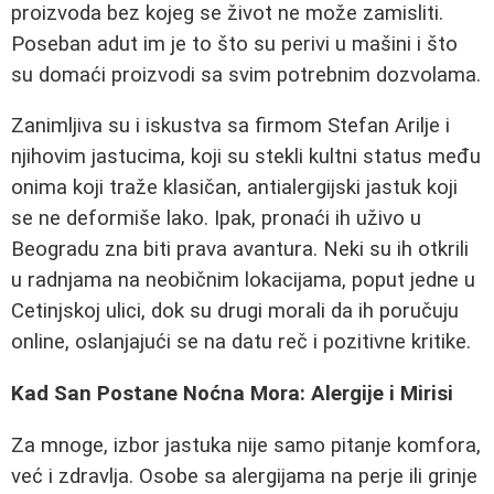
proizvoda bez kojeg se život ne može zamisliti.
Poseban adut im je to što su perivi u mašini i što
su domaći proizvodi sa svim potrebnim dozvolama.
Zanimljiva su i iskustva sa firmom Stefan Arilje i
njihovim jastucima, koji su stekli kultni status među
onima koji traže klasičan, antialergijski jastuk koji
se ne deformiše lako. Ipak, pronaći ih uživo u
Beogradu zna biti prava avantura. Neki su ih otkrili
u radnjama na neobičnim lokacijama, poput jedne u
Cetinjskoj ulici, dok su drugi morali da ih poručuju
online, oslanjajući se na datu reč i pozitivne kritike.
Kad San Postane Noćna Mora: Alergije i Mirisi
Za mnoge, izbor jastuka nije samo pitanje komfora,
već i zdravlja. Osobe sa alergijama na perje ili grinje