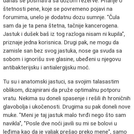
danas se posmatra sa dozom rezerve. Pitanje o
štetnosti pene, koje se povremeno pojavi na
forumima, unelo je dodatnu dozu sumnje. "Čula
sam da je ta pena štetna, tačnije kancerogena.
Jastuk i dušek baš iz tog razloga nisam ni kupila",
priznaje jedna korisnica. Drugi pak, ne mogu da
zamisle san bez svog jastuka, nose ga svuda sa
sobom i ignorišu sve glasine, ubeđeni u njegovu
antibakterijsku i antialergijsku moć.
Tu su i anatomski jastuci, sa svojim talasastim
oblikom, dizajnirani da pruže optimalnu potporu
vratu. Nekima su doneli spasenje i rešili ih hroničnih
glavobolja i ukočenosti. Drugima su pak doneli nove
muke. "Meni je taj jastuk malo tvrđi nego što sam
navikla", "Posle dve noći javili su mi se bolovi u
leđima kao da je valjak prešao preko mene", samo