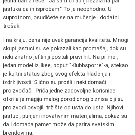
jedna dama reče: "Ja sam u radnji ležala na par
jastuka da ih isprobam." To je neophodno. U
suprotnom, osudićete se na mučenje i dodatni
trošak.
I na kraju, cena nije uvek garancija kvaliteta. Mnogi
skupi jastuci su se pokazali kao promašaj, dok su
neki znatno jeftiniji postali pravi hit. Na primer,
jedan model iz Ikee, poput "Klubbsporre"-a, stekao
je kultni status zbog svog efekta hlađenja i
izdržljivosti. Slično su prošli i neki domaći
proizvođači. Priča jedne zadovoljne korisnice
otkrila je magiju malog porodičnog biznisa čiji su
proizvodi osvojili tržište od usta do usta. Njihovi
jastuci, punjeni inovativnim materijalima, dokaz su
da i domaća pamet može da parira svetskim
brendovima.