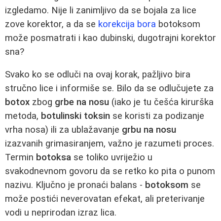
izgledamo. Nije li zanimljivo da se bojala za lice
zove korektor, a da se
korekcija bora
botoksom
može posmatrati i kao dubinski, dugotrajni korektor
sna?
Svako ko se odluči na ovaj korak, pažljivo bira
stručno lice i informiše se. Bilo da se odlučujete za
botox
zbog
grbe na nosu
(iako je tu češća kirurška
metoda,
botulinski toksin
se koristi za podizanje
vrha nosa) ili za ublažavanje
grbu na nosu
izazvanih grimasiranjem, važno je razumeti proces.
Termin
botoksa
se toliko uvriježio u
svakodnevnom govoru da se retko ko pita o punom
nazivu. Ključno je pronaći balans -
botoksom
se
može postići neverovatan efekat, ali preterivanje
vodi u neprirodan izraz lica.