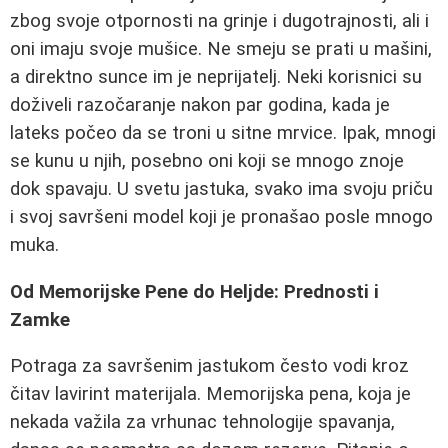
zbog svoje otpornosti na grinje i dugotrajnosti, ali i
oni imaju svoje mušice. Ne smeju se prati u mašini,
a direktno sunce im je neprijatelj. Neki korisnici su
doživeli razočaranje nakon par godina, kada je
lateks počeo da se troni u sitne mrvice. Ipak, mnogi
se kunu u njih, posebno oni koji se mnogo znoje
dok spavaju. U svetu jastuka, svako ima svoju priču
i svoj savršeni model koji je pronašao posle mnogo
muka.
Od Memorijske Pene do Heljde: Prednosti i
Zamke
Potraga za savršenim jastukom često vodi kroz
čitav lavirint materijala. Memorijska pena, koja je
nekada važila za vrhunac tehnologije spavanja,