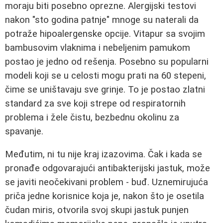
moraju biti posebno oprezne. Alergijski testovi
nakon "sto godina patnje" mnoge su naterali da
potraže hipoalergenske opcije. Vitapur sa svojim
bambusovim vlaknima i nebeljenim pamukom
postao je jedno od rešenja. Posebno su popularni
modeli koji se u celosti mogu prati na 60 stepeni,
čime se uništavaju sve grinje. To je postao zlatni
standard za sve koji strepe od respiratornih
problema i žele čistu, bezbednu okolinu za
spavanje.
Međutim, ni tu nije kraj izazovima. Čak i kada se
pronađe odgovarajući antibakterijski jastuk, može
se javiti neočekivani problem - buđ. Uznemirujuća
priča jedne korisnice koja je, nakon što je osetila
čudan miris, otvorila svoj skupi jastuk punjen