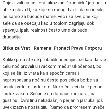
Pojavljivali su se i oni takozvani "trudnički" jastuci, u
obliku slova U, za koje su mnogi tvrdili da su idealni
ne samo za buduće mame, već i za sve one koji
žele da se osećaju kao u toplom zagrljaju dok
spavaju. Ipak, realnost često ume da bude
drugačija.
Bitka za Vrat i Ramena: Pronaći Pravu Potporu
Koliko puta ste se probudili osećajući se kao da ste
celu noć proveli u rvačkom meču? Ukočenost, bol
koji se širi iz vrata ka slepoočnicama i
neprospavana noć su često posledica borbe sa
neadekvatnim jastukom. Neko će reći da je perjani
jastuk zakon. Sećanje na domaće radinosti, na
gustinu i čvrstinu nekadašnjih perjanih jastuka, još
uvek izaziva nostalgiju. "Samo ga protresem uveče