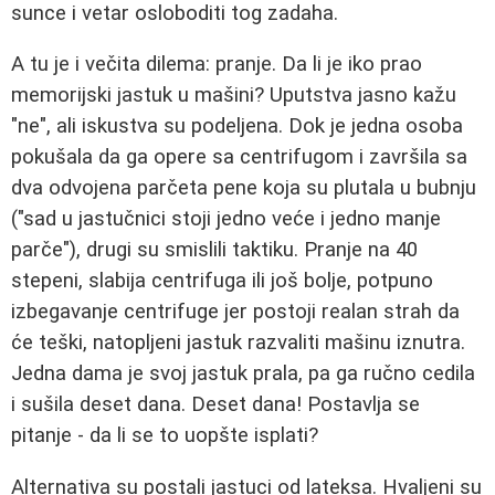
sunce i vetar osloboditi tog zadaha.
A tu je i večita dilema: pranje. Da li je iko prao
memorijski jastuk u mašini? Uputstva jasno kažu
"ne", ali iskustva su podeljena. Dok je jedna osoba
pokušala da ga opere sa centrifugom i završila sa
dva odvojena parčeta pene koja su plutala u bubnju
("sad u jastučnici stoji jedno veće i jedno manje
parče"), drugi su smislili taktiku. Pranje na 40
stepeni, slabija centrifuga ili još bolje, potpuno
izbegavanje centrifuge jer postoji realan strah da
će teški, natopljeni jastuk razvaliti mašinu iznutra.
Jedna dama je svoj jastuk prala, pa ga ručno cedila
i sušila deset dana. Deset dana! Postavlja se
pitanje - da li se to uopšte isplati?
Alternativa su postali jastuci od lateksa. Hvaljeni su