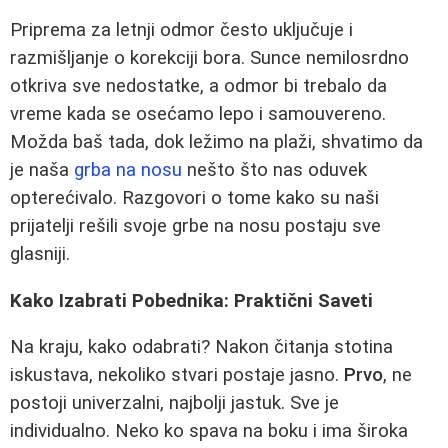
Priprema za letnji odmor često uključuje i
razmišljanje o korekciji bora. Sunce nemilosrdno
otkriva sve nedostatke, a odmor bi trebalo da
vreme kada se osećamo lepo i samouvereno.
Možda baš tada, dok ležimo na plaži, shvatimo da
je naša
grba na nosu
nešto što nas oduvek
opterećivalo. Razgovori o tome kako su naši
prijatelji rešili svoje grbe na nosu postaju sve
glasniji.
Kako Izabrati Pobednika: Praktični Saveti
Na kraju, kako odabrati? Nakon čitanja stotina
iskustava, nekoliko stvari postaje jasno.
Prvo
, ne
postoji univerzalni, najbolji jastuk. Sve je
individualno. Neko ko spava na boku i ima široka