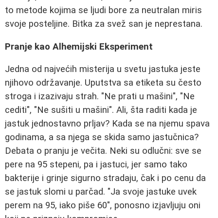
to metode kojima se ljudi bore za neutralan miris
svoje posteljine. Bitka za svež san je neprestana.
Pranje kao Alhemijski Eksperiment
Jedna od najvećih misterija u svetu jastuka jeste
njihovo održavanje. Uputstva sa etiketa su često
stroga i izazivaju strah. "Ne prati u mašini", "Ne
cediti", "Ne sušiti u mašini". Ali, šta raditi kada je
jastuk jednostavno prljav? Kada se na njemu spava
godinama, a sa njega se skida samo jastučnica?
Debata o pranju je večita. Neki su odlučni: sve se
pere na 95 stepeni, pa i jastuci, jer samo tako
bakterije i grinje sigurno stradaju, čak i po cenu da
se jastuk slomi u parčad. "Ja svoje jastuke uvek
perem na 95, iako piše 60", ponosno izjavljuju oni