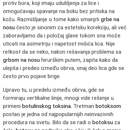
protiv bora, koji imaju udubljenja za lice i
omogućavaju spavanje na boku bez pritiska na
kožu. Razmišljanje o tome kako smanjiti
grbe na
nosu
često je sinonim za estetsku korekciju, ali već
zaboravljamo da i položaj glave tokom sna može
uticati na asimetriju i napetost mišića lica. Nije
retkost da se neko, nakon rešavanja problema sa
grbom na nosu
hirurškim putem, zapita kako da
ulepša i predeo između obrva, onaj deo lica gde se
često prvo pojave brige.
Upravo tu, u predelu između obrva, gde se
formiraju vertikalne linije, mnogi vide rešenje u
primeni
botulinskog toksina
. Tretman
botoksom
postao je jedna od najpopularnijih neinvazivnih
procedura na svetu. Bilo da se radi o
botoksu
za