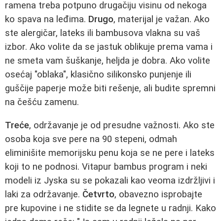
ramena treba potpuno drugačiju visinu od nekoga
ko spava na leđima.
Drugo
, materijal je važan. Ako
ste alergičar, lateks ili bambusova vlakna su vaš
izbor. Ako volite da se jastuk oblikuje prema vama i
ne smeta vam šuškanje, heljda je dobra. Ako volite
osećaj "oblaka", klasično silikonsko punjenje ili
guščije paperje može biti rešenje, ali budite spremni
na češću zamenu.
Treće
, održavanje je od presudne važnosti. Ako ste
osoba koja sve pere na 90 stepeni, odmah
eliminišite memorijsku penu koja se ne pere i lateks
koji to ne podnosi. Vitapur bambus program i neki
modeli iz Jyska su se pokazali kao veoma izdržljivi i
laki za održavanje.
Četvrto
, obavezno isprobajte
pre kupovine i ne stidite se da legnete u radnji. Kako