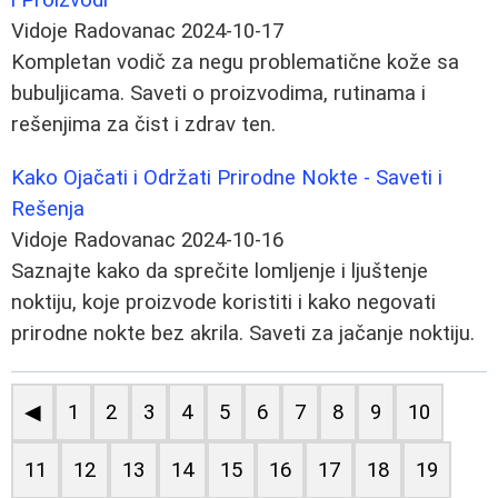
Vidoje Radovanac
2024-10-17
Kompletan vodič za negu problematične kože sa
bubuljicama. Saveti o proizvodima, rutinama i
rešenjima za čist i zdrav ten.
Kako Ojačati i Održati Prirodne Nokte - Saveti i
Rešenja
Vidoje Radovanac
2024-10-16
Saznajte kako da sprečite lomljenje i ljuštenje
noktiju, koje proizvode koristiti i kako negovati
prirodne nokte bez akrila. Saveti za jačanje noktiju.
◀
1
2
3
4
5
6
7
8
9
10
11
12
13
14
15
16
17
18
19