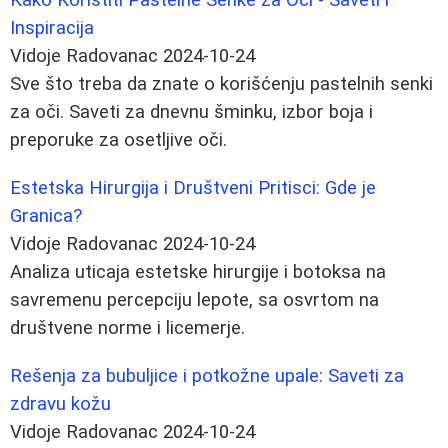
Inspiracija
Vidoje Radovanac
2024-10-24
Sve što treba da znate o korišćenju pastelnih senki
za oči. Saveti za dnevnu šminku, izbor boja i
preporuke za osetljive oči.
Estetska Hirurgija i Društveni Pritisci: Gde je
Granica?
Vidoje Radovanac
2024-10-24
Analiza uticaja estetske hirurgije i botoksa na
savremenu percepciju lepote, sa osvrtom na
društvene norme i licemerje.
Rešenja za bubuljice i potkožne upale: Saveti za
zdravu kožu
Vidoje Radovanac
2024-10-24