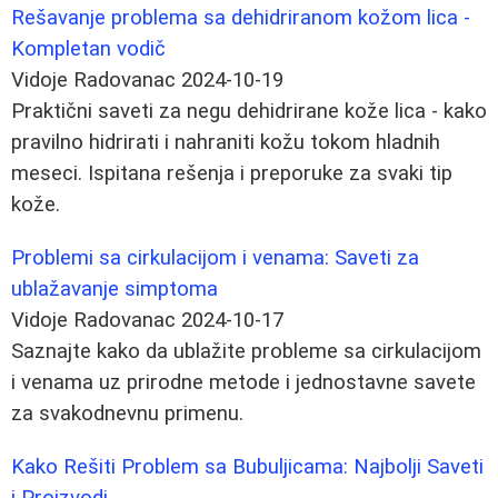
Rešavanje problema sa dehidriranom kožom lica -
Kompletan vodič
Vidoje Radovanac
2024-10-19
Praktični saveti za negu dehidrirane kože lica - kako
pravilno hidrirati i nahraniti kožu tokom hladnih
meseci. Ispitana rešenja i preporuke za svaki tip
kože.
Problemi sa cirkulacijom i venama: Saveti za
ublažavanje simptoma
Vidoje Radovanac
2024-10-17
Saznajte kako da ublažite probleme sa cirkulacijom
i venama uz prirodne metode i jednostavne savete
za svakodnevnu primenu.
Kako Rešiti Problem sa Bubuljicama: Najbolji Saveti
i Proizvodi