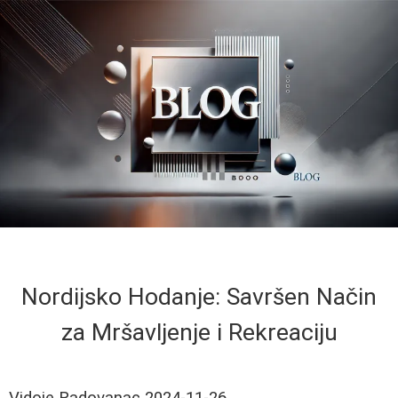
Nordijsko Hodanje: Savršen Način
za Mršavljenje i Rekreaciju
Vidoje Radovanac
2024-11-26