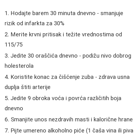
Hodajte barem 30 minuta dnevno - smanjuje
rizik od infarkta za 30%
Merite krvni pritisak i težite vrednostima od
115/75
Jedite 30 oraščića dnevno - podižu nivo dobrog
holesterola
Koristite konac za čišćenje zuba - zdrava usna
duplja štiti arterije
Jedite 9 obroka voća i povrća različitih boja
dnevno
Smanjite unos nezdravih masti i kalorične hrane
Pijte umereno alkoholno piće (1 čaša vina ili piva