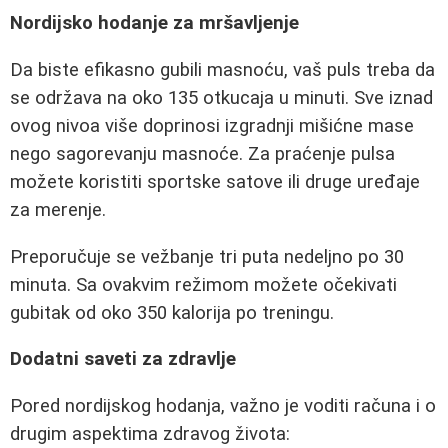
Nordijsko hodanje za mršavljenje
Da biste efikasno gubili masnoću, vaš puls treba da
se održava na oko 135 otkucaja u minuti. Sve iznad
ovog nivoa više doprinosi izgradnji mišićne mase
nego sagorevanju masnoće. Za praćenje pulsa
možete koristiti sportske satove ili druge uređaje
za merenje.
Preporučuje se vežbanje tri puta nedeljno po 30
minuta. Sa ovakvim režimom možete očekivati
gubitak od oko 350 kalorija po treningu.
Dodatni saveti za zdravlje
Pored nordijskog hodanja, važno je voditi računa i o
drugim aspektima zdravog života: