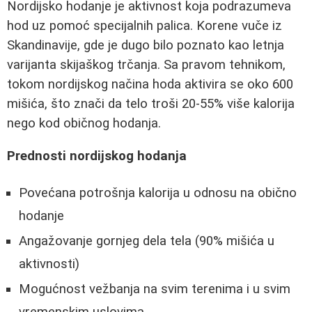
Nordijsko hodanje je aktivnost koja podrazumeva
hod uz pomoć specijalnih palica. Korene vuče iz
Skandinavije, gde je dugo bilo poznato kao letnja
varijanta skijaškog trčanja. Sa pravom tehnikom,
tokom nordijskog načina hoda aktivira se oko 600
mišića, što znači da telo troši 20-55% više kalorija
nego kod običnog hodanja.
Prednosti nordijskog hodanja
Povećana potrošnja kalorija u odnosu na obično
hodanje
Angažovanje gornjeg dela tela (90% mišića u
aktivnosti)
Mogućnost vežbanja na svim terenima i u svim