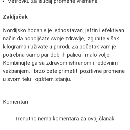
Vetrovku za slučaj promene vremena
Zaključak
Nordijsko hodanje je jednostavan, jeftin i efektivan
način da poboljšate svoje zdravlje, izgubite višak
kilograma i uživate u prirodi. Za početak vam je
potrebna samo par dobrih palica i malo volje.
Kombinujte ga sa zdravom ishranom i redovnim
vežbanjem, i brzo ćete primetiti pozitivne promene
u svom telu i opštem stanju.
Komentari
Trenutno nema komentara za ovaj članak.