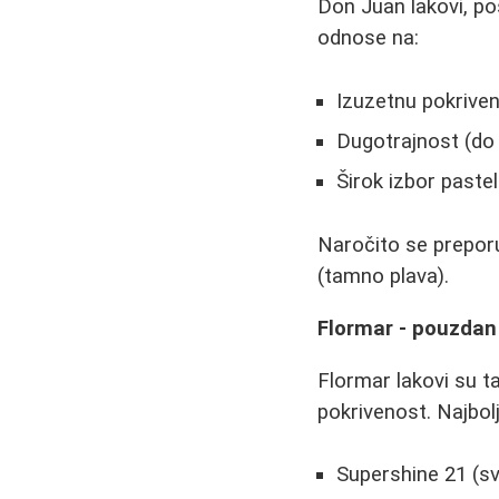
Don Juan lakovi, po
odnose na:
Izuzetnu pokrive
Dugotrajnost (do
Širok izbor pastel
Naročito se preporu
(tamno plava).
Flormar - pouzdan
Flormar lakovi su t
pokrivenost. Najbolj
Supershine 21 (sv