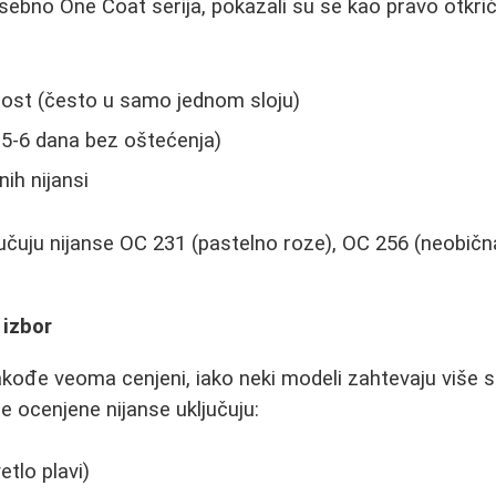
sebno One Coat serija, pokazali su se kao pravo otkri
nost (često u samo jednom sloju)
 5-6 dana bez oštećenja)
nih nijansi
čuju nijanse OC 231 (pastelno roze), OC 256 (neobičn
 izbor
akođe veoma cenjeni, iako neki modeli zahtevaju više 
e ocenjene nijanse uključuju:
etlo plavi)