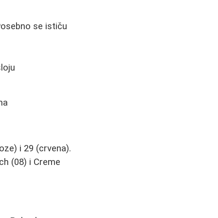
Posebno se ističu
loju
ma
oze) i 29 (crvena).
ch (08) i Creme