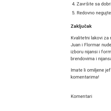
Završite sa dob
Redovno negujte
Zaključak
Kvalitetni lakovi z
Juan i Flormar nud
izboru nijansi i fo
brendovima i nijans
Imate li omiljene je
komentarima!
Komentari