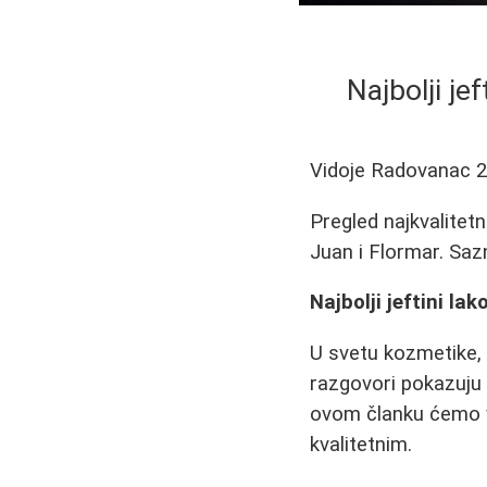
Najbolji je
Vidoje Radovanac
2
Pregled najkvalitet
Juan i Flormar. Sazn
Najbolji jeftini la
U svetu kozmetike, 
razgovori pokazuju 
ovom članku ćemo va
kvalitetnim.