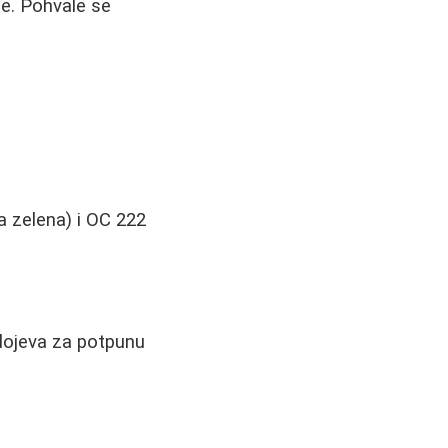
će. Pohvale se
a zelena) i OC 222
slojeva za potpunu