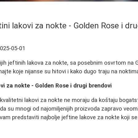
ftini lakovi za nokte - Golden Rose i dr
025-05-01
nijih jeftinih lakova za nokte, sa posebnim osvrtom na
ajte koje nijanse su hitovi i kako dugo traju na noktim
kovi za nokte - Golden Rose i drugi brendovi
kvalitetni lakovi za nokte ne moraju da koštaju bogat
da su mnogi od najomiljenijih proizvoda zapravo veoma
m predstaviti najbolje jeftine lakove za nokte koji se