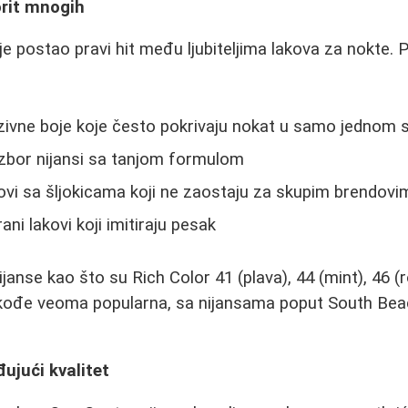
orit mnogih
e postao pravi hit među ljubiteljima lakova za nokte. 
zivne boje koje često pokrivaju nokat u samo jednom s
izbor nijansi sa tanjom formulom
ovi sa šljokicama koji ne zaostaju za skupim brendovi
rani lakovi koji imitiraju pesak
anse kao što su Rich Color 41 (plava), 44 (mint), 46 (r
 takođe veoma popularna, sa nijansama poput South Bea
ujući kvalitet