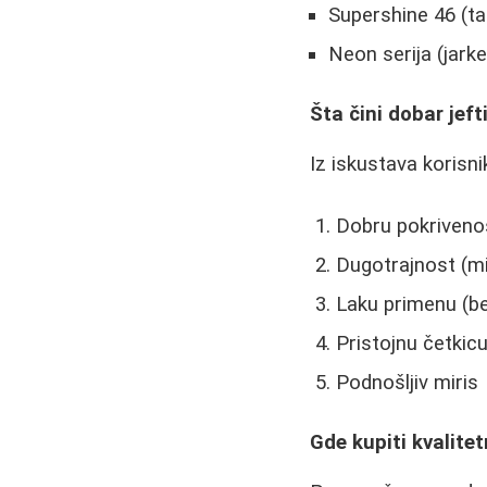
Supershine 46 (ta
Neon serija (jarke
Šta čini dobar jeft
Iz iskustava korisni
Dobru pokrivenos
Dugotrajnost (m
Laku primenu (be
Pristojnu četkic
Podnošljiv miris
Gde kupiti kvalitet