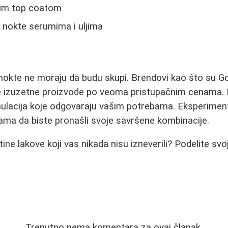
rim top coatom
 nokte serumima i uljima
a nokte ne moraju da budu skupi. Brendovi kao što su 
e izuzetne proizvode po veoma pristupačnim cenama. K
rmulacija koje odgovaraju vašim potrebama. Eksperimenti
ama da biste pronašli svoje savršene kombinacije.
ftine lakove koji vas nikada nisu izneverili? Podelite svo
Trenutno nema komentara za ovaj članak.