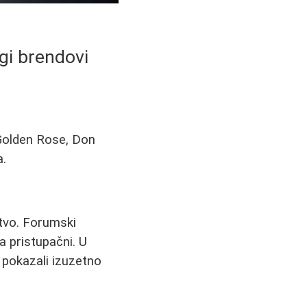
ugi brendovi
 Golden Rose, Don
a.
stvo. Forumski
 pristupačni. U
 pokazali izuzetno