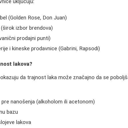
nice uključuju:
abel (Golden Rose, Don Juan)
(širok izbor brendova)
anični prodajni punti)
ije i kineske prodavnice (Gabrini, Rapsodi)
jnost lakova?
pokazuju da trajnost laka može značajno da se pobolj
 pre nanošenja (alkoholom ili acetonom)
tnu bazu
lojeve lakova