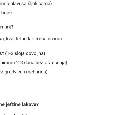
mno plavi sa šljokicama)
 boje)
in lak?
ka, kvalitetan lak treba da ima:
t (1-2 sloja dovoljna)
inimum 2-3 dana bez oštećenja)
z grudvica i mehurica)
u
ne jeftine lakove?