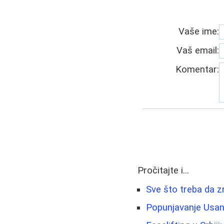
Vaše ime:
Vaš email:
Komentar:
Pročitajte i...
Sve što treba da z
Popunjavanje Usan