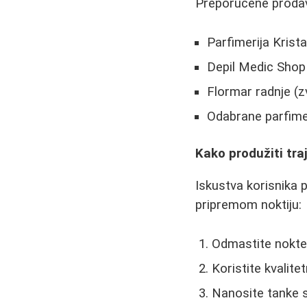
Preporučene prodav
Parfimerija Krist
Depil Medic Shop 
Flormar radnje (zv
Odabrane parfimer
Kako produžiti tra
Iskustva korisnika 
pripremom noktiju:
Odmastite nokte
Koristite kvalite
Nanosite tanke s