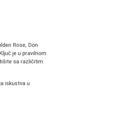
Golden Rose, Don
ljuč je u pravilnom
šite sa različitim
ja iskustva u