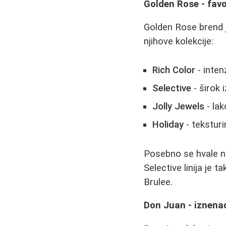
Golden Rose - fav
Golden Rose brend j
njihove kolekcije:
Rich Color
- inten
Selective
- širok 
Jolly Jewels
- lak
Holiday
- teksturi
Posebno se hvale nij
Selective linija je
Brulee.
Don Juan - iznenađ