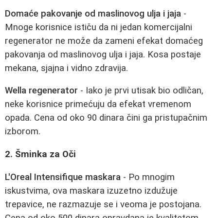
Domaće pakovanje od maslinovog ulja i jaja
-
Mnoge korisnice ističu da ni jedan komercijalni
regenerator ne može da zameni efekat domaćeg
pakovanja od maslinovog ulja i jaja. Kosa postaje
mekana, sjajna i vidno zdravija.
Wella regenerator
- Iako je prvi utisak bio odličan,
neke korisnice primećuju da efekat vremenom
opada. Cena od oko 90 dinara čini ga pristupačnim
izborom.
2. Šminka za Oči
L'Oreal Intensifique maskara
- Po mnogim
iskustvima, ova maskara izuzetno izdužuje
trepavice, ne razmazuje se i veoma je postojana.
Cena od oko 500 dinara opravdana je kvalitetom.