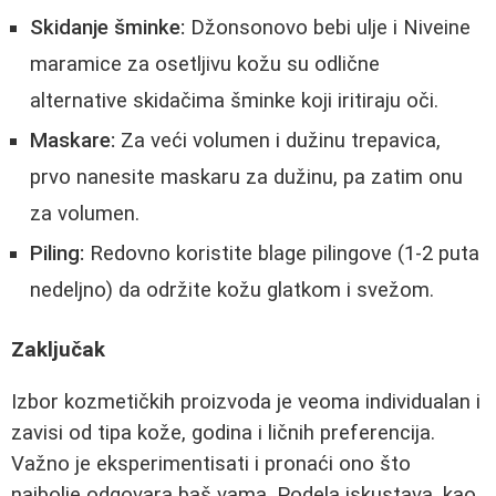
Skidanje šminke:
Džonsonovo bebi ulje i Niveine
maramice za osetljivu kožu su odlične
alternative skidačima šminke koji iritiraju oči.
Maskare:
Za veći volumen i dužinu trepavica,
prvo nanesite maskaru za dužinu, pa zatim onu
za volumen.
Piling:
Redovno koristite blage pilingove (1-2 puta
nedeljno) da održite kožu glatkom i svežom.
Zaključak
Izbor kozmetičkih proizvoda je veoma individualan i
zavisi od tipa kože, godina i ličnih preferencija.
Važno je eksperimentisati i pronaći ono što
najbolje odgovara baš vama. Podela iskustava, kao