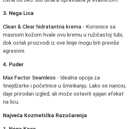
3. Nega Lica
Clean & Clear hidratantna krema
- Korisnice sa
masnom kožom hvale ovu kremu u ružičastoj tubi,
dok ostali proizvodi iz ove linije mogu biti previše
agresivni.
4. Puder
Max Factor Seamless
- Idealna opcija za
tinejdžerke i početnice u šminkanju. Lako se nanosi,
daje prirodan izgled, ali može ostaviti sjajan efekat
na licu.
Najveća Kozmetička Razоčarenja
1. Nega Kose