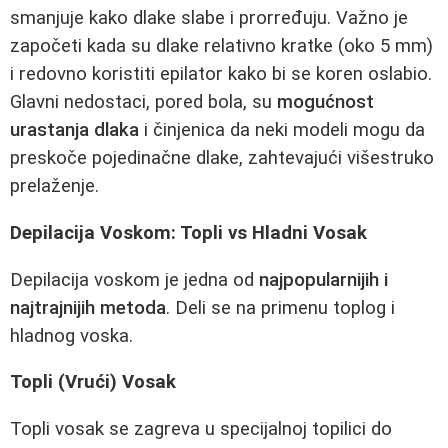
smanjuje kako dlake slabe i prorređuju. Važno je
započeti kada su dlake relativno kratke (oko 5 mm)
i redovno koristiti epilator kako bi se koren oslabio.
Glavni nedostaci, pored bola, su
mogućnost
urastanja dlaka
i činjenica da neki modeli mogu da
preskoče pojedinačne dlake, zahtevajući višestruko
prelaženje.
Depilacija Voskom: Topli vs Hladni Vosak
Depilacija voskom je jedna od
najpopularnijih i
najtrajnijih metoda
. Deli se na primenu toplog i
hladnog voska.
Topli (Vrući) Vosak
Topli vosak se zagreva u specijalnoj topilici do