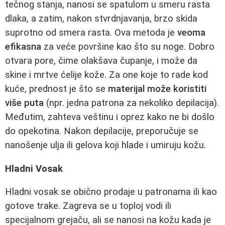
tečnog stanja, nanosi se spatulom u smeru rasta
dlaka, a zatim, nakon stvrdnjavanja, brzo skida
suprotno od smera rasta. Ova metoda je
veoma
efikasna
za veće površine kao što su noge. Dobro
otvara pore, čime olakšava čupanje, i može da
skine i mrtve ćelije kože. Za one koje to rade kod
kuće, prednost je što se
materijal može koristiti
više puta
(npr. jedna patrona za nekoliko depilacija).
Međutim, zahteva veštinu i oprez kako ne bi došlo
do opekotina. Nakon depilacije, preporučuje se
nanošenje ulja ili gelova koji hlade i umiruju kožu.
Hladni Vosak
Hladni vosak se obično prodaje u patronama ili kao
gotove trake. Zagreva se u toploj vodi ili
specijalnom grejaču, ali se nanosi na kožu kada je