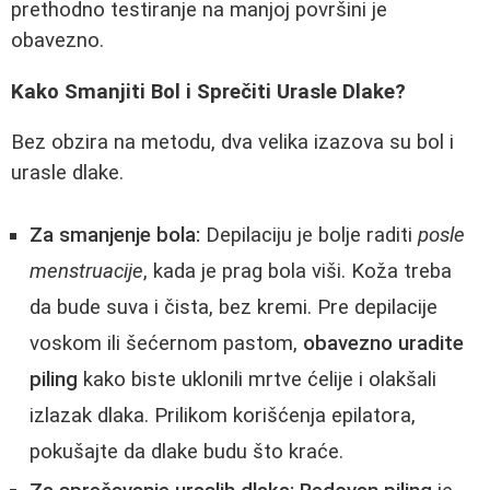
prethodno testiranje na manjoj površini je
obavezno.
Kako Smanjiti Bol i Sprečiti Urasle Dlake?
Bez obzira na metodu, dva velika izazova su bol i
urasle dlake.
Za smanjenje bola:
Depilaciju je bolje raditi
posle
menstruacije
, kada je prag bola viši. Koža treba
da bude suva i čista, bez kremi. Pre depilacije
voskom ili šećernom pastom,
obavezno uradite
piling
kako biste uklonili mrtve ćelije i olakšali
izlazak dlaka. Prilikom korišćenja epilatora,
pokušajte da dlake budu što kraće.