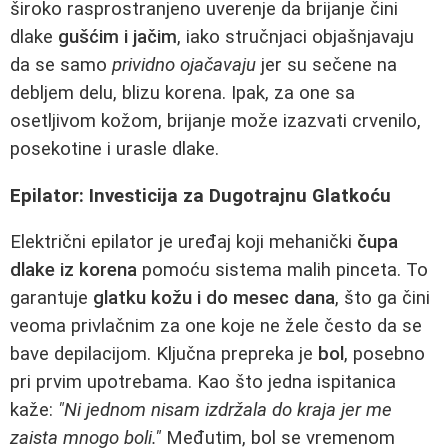
široko rasprostranjeno uverenje da brijanje čini
dlake
gušćim i jačim
, iako stručnjaci objašnjavaju
da se samo
prividno ojačavaju
jer su sečene na
debljem delu, blizu korena. Ipak, za one sa
osetljivom kožom, brijanje može izazvati crvenilo,
posekotine i urasle dlake.
Epilator: Investicija za Dugotrajnu Glatkoću
Električni epilator je uređaj koji mehanički
čupa
dlake iz korena
pomoću sistema malih pinceta. To
garantuje
glatku kožu i do mesec dana
, što ga čini
veoma privlačnim za one koje ne žele često da se
bave depilacijom. Ključna prepreka je
bol
, posebno
pri prvim upotrebama. Kao što jedna ispitanica
kaže:
"Ni jednom nisam izdržala do kraja jer me
zaista mnogo boli."
Međutim, bol se vremenom