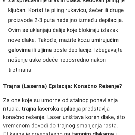
Za sprečavanje uraslih dlaka:
Redovan piling
je
ključan. Koristite piling rukavicu, šećer ili druge
proizvode 2-3 puta nedeljno između depilacija.
Ovim se uklanjaju ćelije koje blokiraju izlazak
nove dlake. Takođe, mažite kožu
umirujućim
gelovima ili uljima
posle depilacije. Izbegavajte
nošenje uske odeće neposredno nakon
tretmana.
Trajna (Laserna) Epilacija: Konačno Rešenje?
Za one koje su umorne od stalnog ponavljanja
rituala,
trajna laserska epilacija
predstavlja
konačno rešenje. Laser uništava koren dlake, što
vremenom dovodi do trajnog smanjenja rasta.
Efikasna je prvenstveno na
tamnim dlakama i