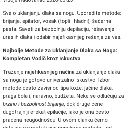
Sve o uklanjanju dlaka sa nogu. Uporedite metode:
brijanje, epilator, vosak (topli i hladni), šećerna
pasta. Saveti za bezbolniju depilaciju, rešavanje
uraslih dlaka i odabir najefikasnijeg rešenja za vas.
Najbolje Metode za Uklanjanje Dlaka sa Noga:
Kompletan Vodič kroz Iskustva
Traženje
najefikasnijeg načina
za uklanjanje dlaka
sa nogu je gotovo univerzalno iskustvo. Izbor
metode često zavisi od tipa kože, jačine dlaka,
praga bola i, naravno, budžeta. Neke se odlučuju za
brzinu i bezbolnost brijanja
, dok druge cene
dugotrajniji efekat epilacije, iako je ona često
praćena neugodnošću. U ovom članku ćemo
detaljno razmotriti sve popularne metode - od