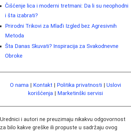
Čišćenje lica i moderni tretmani: Da li su neophodni
i šta izabrati?
Prirodni Trikovi za Mlađi Izgled bez Agresivnih
Metoda
Šta Danas Skuvati? Inspiracija za Svakodnevne
Obroke
O nama
|
Kontakt
|
Politika privatnosti
|
Uslovi
korišćenja
|
Marketinški servisi
Urednici i autori ne preuzimaju nikakvu odgovornost
za bilo kakve greške ili propuste u sadržaju ovog