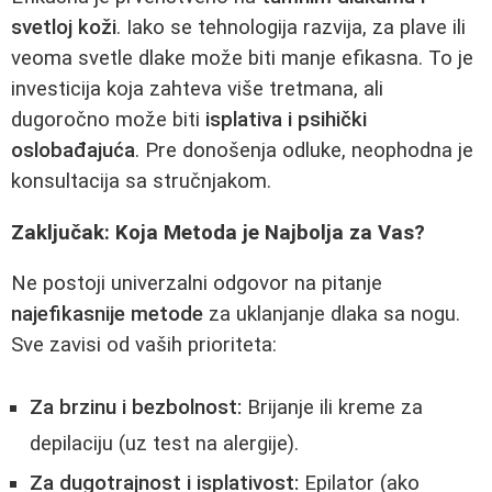
svetloj koži
. Iako se tehnologija razvija, za plave ili
veoma svetle dlake može biti manje efikasna. To je
investicija koja zahteva više tretmana, ali
dugoročno može biti
isplativa i psihički
oslobađajuća
. Pre donošenja odluke, neophodna je
konsultacija sa stručnjakom.
Zaključak: Koja Metoda je Najbolja za Vas?
Ne postoji univerzalni odgovor na pitanje
najefikasnije metode
za uklanjanje dlaka sa nogu.
Sve zavisi od vaših prioriteta:
Za brzinu i bezbolnost:
Brijanje ili kreme za
depilaciju (uz test na alergije).
Za dugotrajnost i isplativost:
Epilator (ako