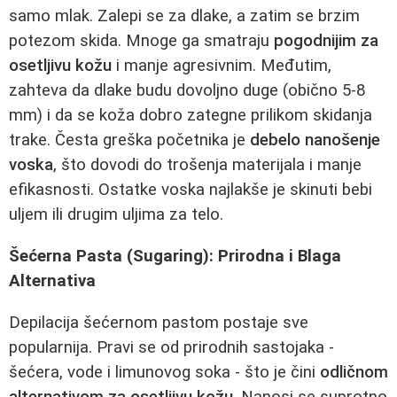
samo mlak. Zalepi se za dlake, a zatim se brzim
potezom skida. Mnoge ga smatraju
pogodnijim za
osetljivu kožu
i manje agresivnim. Međutim,
zahteva da dlake budu dovoljno duge (obično 5-8
mm) i da se koža dobro zategne prilikom skidanja
trake. Česta greška početnika je
debelo nanošenje
voska
, što dovodi do trošenja materijala i manje
efikasnosti. Ostatke voska najlakše je skinuti bebi
uljem ili drugim uljima za telo.
Šećerna Pasta (Sugaring): Prirodna i Blaga
Alternativa
Depilacija šećernom pastom postaje sve
popularnija. Pravi se od prirodnih sastojaka -
šećera, vode i limunovog soka - što je čini
odličnom
alternativom za osetljivu kožu
. Nanosi se suprotno