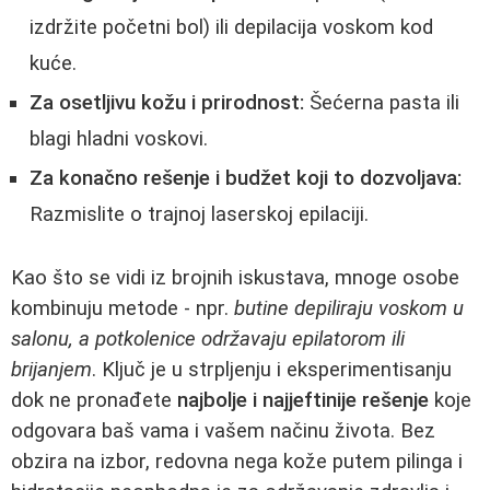
izdržite početni bol) ili depilacija voskom kod
kuće.
Za osetljivu kožu i prirodnost:
Šećerna pasta ili
blagi hladni voskovi.
Za konačno rešenje i budžet koji to dozvoljava:
Razmislite o trajnoj laserskoj epilaciji.
Kao što se vidi iz brojnih iskustava, mnoge osobe
kombinuju metode - npr.
butine depiliraju voskom u
salonu, a potkolenice održavaju epilatorom ili
brijanjem
. Ključ je u strpljenju i eksperimentisanju
dok ne pronađete
najbolje i najjeftinije rešenje
koje
odgovara baš vama i vašem načinu života. Bez
obzira na izbor, redovna nega kože putem pilinga i