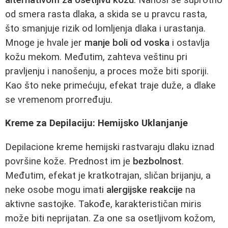
od smera rasta dlaka, a skida se u pravcu rasta,
što smanjuje rizik od lomljenja dlaka i urastanja.
Mnoge je hvale jer
manje boli od voska
i ostavlja
kožu mekom. Međutim, zahteva veštinu pri
pravljenju i nanošenju, a proces može biti sporiji.
Kao što neke primećuju, efekat traje duže, a dlake
se vremenom prorređuju.
Kreme za Depilaciju: Hemijsko Uklanjanje
Depilacione kreme hemijski rastvaraju dlaku iznad
površine kože. Prednost im je
bezbolnost
.
Međutim, efekat je kratkotrajan, sličan brijanju, a
neke osobe mogu imati
alergijske reakcije
na
aktivne sastojke. Takođe, karakterističan miris
može biti neprijatan. Za one sa osetljivom kožom,