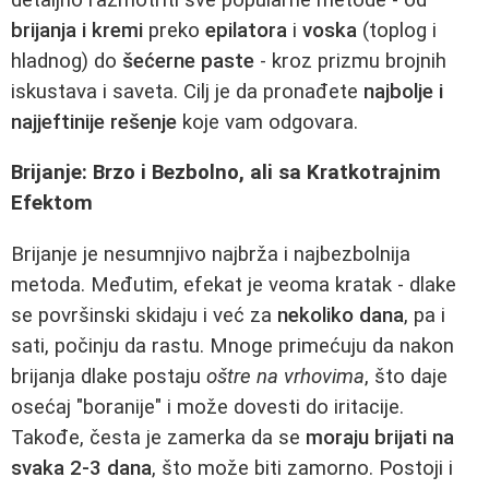
brijanja i kremi
preko
epilatora
i
voska
(toplog i
hladnog) do
šećerne paste
- kroz prizmu brojnih
iskustava i saveta. Cilj je da pronađete
najbolje i
najjeftinije rešenje
koje vam odgovara.
Brijanje: Brzo i Bezbolno, ali sa Kratkotrajnim
Efektom
Brijanje je nesumnjivo najbrža i najbezbolnija
metoda. Međutim, efekat je veoma kratak - dlake
se površinski skidaju i već za
nekoliko dana
, pa i
sati, počinju da rastu. Mnoge primećuju da nakon
brijanja dlake postaju
oštre na vrhovima
, što daje
osećaj "boranije" i može dovesti do iritacije.
Takođe, česta je zamerka da se
moraju brijati na
svaka 2-3 dana
, što može biti zamorno. Postoji i