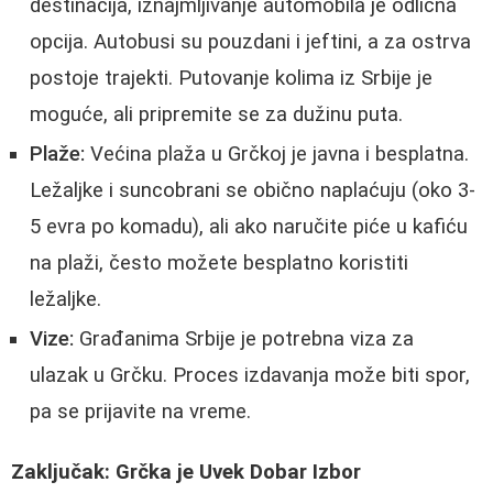
destinacija, iznajmljivanje automobila je odlična
opcija. Autobusi su pouzdani i jeftini, a za ostrva
postoje trajekti. Putovanje kolima iz Srbije je
moguće, ali pripremite se za dužinu puta.
Plaže:
Većina plaža u Grčkoj je javna i besplatna.
Ležaljke i suncobrani se obično naplaćuju (oko 3-
5 evra po komadu), ali ako naručite piće u kafiću
na plaži, često možete besplatno koristiti
ležaljke.
Vize:
Građanima Srbije je potrebna viza za
ulazak u Grčku. Proces izdavanja može biti spor,
pa se prijavite na vreme.
Zaključak: Grčka je Uvek Dobar Izbor