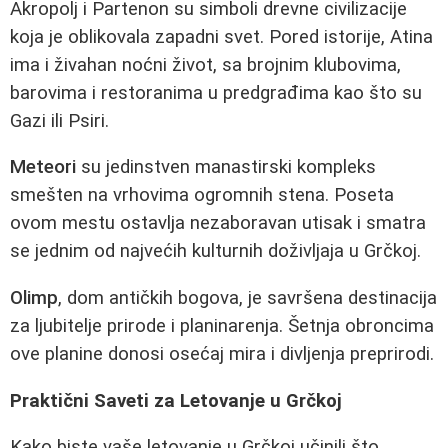
Akropolj i Partenon su simboli drevne civilizacije
koja je oblikovala zapadni svet. Pored istorije, Atina
ima i živahan noćni život, sa brojnim klubovima,
barovima i restoranima u predgrađima kao što su
Gazi ili Psiri.
Meteori
su jedinstven manastirski kompleks
smešten na vrhovima ogromnih stena. Poseta
ovom mestu ostavlja nezaboravan utisak i smatra
se jednim od najvećih kulturnih doživljaja u Grčkoj.
Olimp
, dom antičkih bogova, je savršena destinacija
za ljubitelje prirode i planinarenja. Šetnja obroncima
ove planine donosi osećaj mira i divljenja preprirodi.
Praktični Saveti za Letovanje u Grčkoj
Kako biste vaše letovanje u Grčkoj učinili što