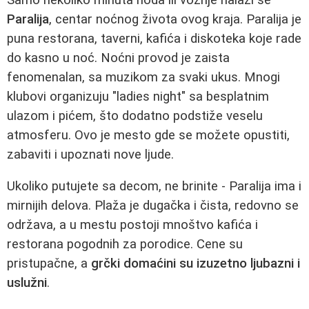
Paralija
, centar noćnog života ovog kraja. Paralija je
puna restorana, taverni, kafića i diskoteka koje rade
do kasno u noć. Noćni provod je zaista
fenomenalan, sa muzikom za svaki ukus. Mnogi
klubovi organizuju "ladies night" sa besplatnim
ulazom i pićem, što dodatno podstiže veselu
atmosferu. Ovo je mesto gde se možete opustiti,
zabaviti i upoznati nove ljude.
Ukoliko putujete sa decom, ne brinite - Paralija ima i
mirnijih delova. Plaža je dugačka i čista, redovno se
održava, a u mestu postoji mnoštvo kafića i
restorana pogodnih za porodice. Cene su
pristupačne, a
grčki domaćini su izuzetno ljubazni i
uslužni
.