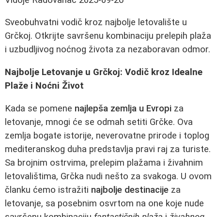
Sveobuhvatni vodič kroz najbolje letovalište u
Grčkoj. Otkrijte savršenu kombinaciju prelepih plaža
i uzbudljivog noćnog života za nezaboravan odmor.
Najbolje Letovanje u Grčkoj: Vodič kroz Idealne
Plaže i Noćni Život
Kada se pomene
najlepša zemlja u Evropi
za
letovanje, mnogi će se odmah setiti Grčke. Ova
zemlja bogate istorije, neverovatne prirode i toplog
mediteranskog duha predstavlja pravi raj za turiste.
Sa brojnim ostrvima, prelepim plažama i živahnim
letovalištima, Grčka nudi nešto za svakoga. U ovom
članku ćemo istražiti
najbolje destinacije
za
letovanje, sa posebnim osvrtom na one koje nude
savršenu kombinaciju
fantastičnih plaža
i
živahnog