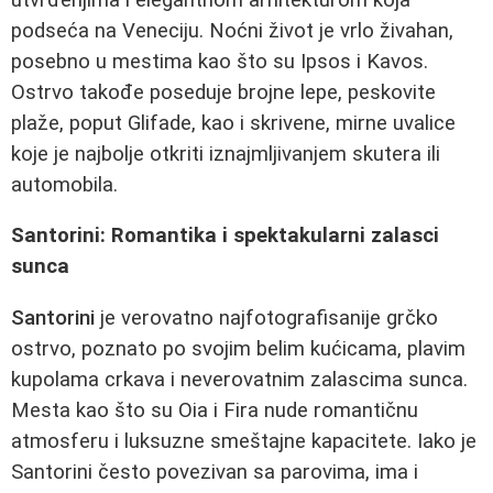
podseća na Veneciju. Noćni život je vrlo živahan,
posebno u mestima kao što su Ipsos i Kavos.
Ostrvo takođe poseduje brojne lepe, peskovite
plaže, poput Glifade, kao i skrivene, mirne uvalice
koje je najbolje otkriti iznajmljivanjem skutera ili
automobila.
Santorini: Romantika i spektakularni zalasci
sunca
Santorini
je verovatno najfotografisanije grčko
ostrvo, poznato po svojim belim kućicama, plavim
kupolama crkava i neverovatnim zalascima sunca.
Mesta kao što su Oia i Fira nude romantičnu
atmosferu i luksuzne smeštajne kapacitete. Iako je
Santorini često povezivan sa parovima, ima i