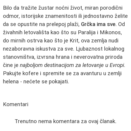
Bilo da tražite žustar noćni život, miran porodični
odmor, istorijske znamenitosti ili jednostavno želite
da se opustite na prelepoj plaži,
Grčka ima sve
. Od
živahnih letovališta kao što su Paralija i Mikonos,
do mirnih ostrva kao što je Krit, ova zemlja nudi
nezaboravna iskustva za sve. Ljubaznost lokalnog
stanovništva, izvrsna hrana i neverovatna priroda
čine je
najboljom destinacijom za letovanje u Evropi
.
Pakujte kofere i spremite se za avanturu u zemlji
helena - nećete se pokajati.
Komentari
Trenutno nema komentara za ovaj članak.