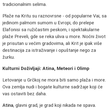
tradicionalnim selima.
Plaže na Kritu su raznovrsne - od popularne Vai, sa
jedinom palmom sumom u Evropi, do prelepe
Elafonisi sa ružičastim peskom, i spektakularne
plaže Preveli, gde se reka uliva u more. Noćni život
je prisutan u većim gradovima, ali Krit je ipak više
destinacija za istraživanje i opuštanje nego za
žurku.
Kulturni Doživljaji: Atina, Meteori i Olimp
Letovanje u Grčkoj ne mora biti samo plaža i more.
Ova zemlja nudi i bogate kulturne sadržaje koji će
vas ostaviti bez daha.
Atina
, glavni grad, je grad koji nikada ne spava.