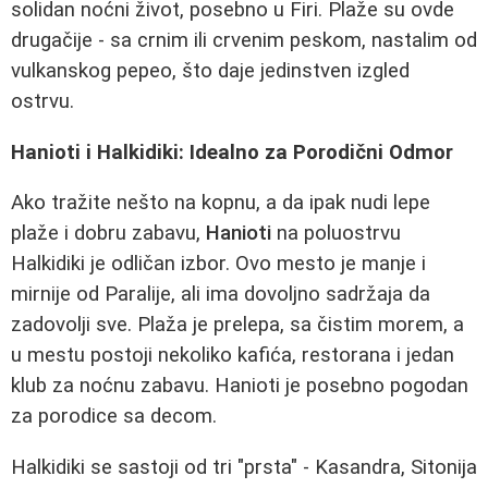
solidan noćni život, posebno u Firi. Plaže su ovde
drugačije - sa crnim ili crvenim peskom, nastalim od
vulkanskog pepeo, što daje jedinstven izgled
ostrvu.
Hanioti i Halkidiki: Idealno za Porodični Odmor
Ako tražite nešto na kopnu, a da ipak nudi lepe
plaže i dobru zabavu,
Hanioti
na poluostrvu
Halkidiki je odličan izbor. Ovo mesto je manje i
mirnije od Paralije, ali ima dovoljno sadržaja da
zadovolji sve. Plaža je prelepa, sa čistim morem, a
u mestu postoji nekoliko kafića, restorana i jedan
klub za noćnu zabavu. Hanioti je posebno pogodan
za porodice sa decom.
Halkidiki se sastoji od tri "prsta" - Kasandra, Sitonija