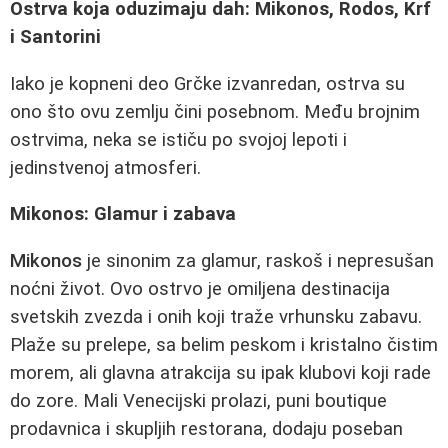
Ostrva koja oduzimaju dah: Mikonos, Rodos, Krf
i Santorini
Iako je kopneni deo Grčke izvanredan, ostrva su
ono što ovu zemlju čini posebnom. Među brojnim
ostrvima, neka se ističu po svojoj lepoti i
jedinstvenoj atmosferi.
Mikonos: Glamur i zabava
Mikonos
je sinonim za glamur, raskoš i nepresušan
noćni život. Ovo ostrvo je omiljena destinacija
svetskih zvezda i onih koji traže vrhunsku zabavu.
Plaže su prelepe, sa belim peskom i kristalno čistim
morem, ali glavna atrakcija su ipak klubovi koji rade
do zore. Mali Venecijski prolazi, puni boutique
prodavnica i skupljih restorana, dodaju poseban