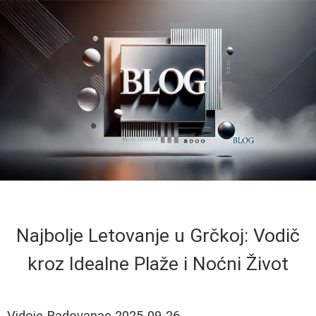
Najbolje Letovanje u Grčkoj: Vodič
kroz Idealne Plaže i Noćni Život
Vidoje Radovanac
2025-09-26