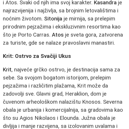
i Atos. Svaki od njih ima svoj karakter.
Kasandra
je
najrazvijenija i najživlja, sa brojnim letovalištima i
noćnim životom.
Sitonija
je mirnija, sa prelepim
prirodnim pejzažima i ekskluzivnim resortima kao
što je Porto Carras.
Atos
je sveta gora, zatvorena
za turiste, gde se nalaze pravoslavni manastiri.
Krit: Ostrvo za Svačiji Ukus
Krit
, najveće grčko ostrvo, je destinacija sama za
sebe. Sa svojom bogatom istorijom, prelepim
pejzažima i različitim plažama, Krit može da
zadovolji sve. Glavni grad, Heraklion, dom je
čuvenom arheološkom nalazištu Knosos. Severna
obala je urbanija i komercijalnija, sa gradovima kao
što su Agios Nikolaos i Elounda. Južna obala je
divljija i manje razvijena, sa izolovanim uvalama i