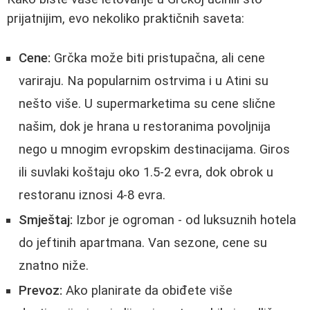
prijatnijim, evo nekoliko praktičnih saveta:
Cene:
Grčka može biti pristupačna, ali cene
variraju. Na popularnim ostrvima i u Atini su
nešto više. U supermarketima su cene slične
našim, dok je hrana u restoranima povoljnija
nego u mnogim evropskim destinacijama. Giros
ili suvlaki koštaju oko 1.5-2 evra, dok obrok u
restoranu iznosi 4-8 evra.
Smještaj:
Izbor je ogroman - od luksuznih hotela
do jeftinih apartmana. Van sezone, cene su
znatno niže.
Prevoz:
Ako planirate da obiđete više