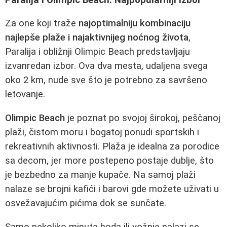
Za one koji traže
najoptimalniju kombinaciju
najlepše plaže i najaktivnijeg noćnog života
,
Paralija i obližnji Olimpic Beach predstavljaju
izvanredan izbor. Ova dva mesta, udaljena svega
oko 2 km, nude sve što je potrebno za savršeno
letovanje.
Olimpic Beach
je poznat po svojoj širokoj, peščanoj
plaži, čistom moru i bogatoj ponudi sportskih i
rekreativnih aktivnosti. Plaža je idealna za porodice
sa decom, jer more postepeno postaje dublje, što
je bezbedno za manje kupače. Na samoj plaži
nalaze se brojni kafići i barovi gde možete uživati u
osvežavajućim pićima dok se sunčate.
Samo nekoliko minuta hoda ili vožnje nalazi se