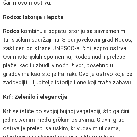
šarm ovom ostrvu.
Rodos: Istorija i lepota
Rodos
kombinuje bogatu istoriju sa savremenim
turističkim sadržajima. Srednjovekovni grad Rodos,
zaštićen od strane UNESCO-a, čini jezgro ostrva.
Osim istorijskih spomenika, Rodos nudi i prelepe
plaže, kao i uzbudljiv noćni život, posebno u
gradovima kao što je Faliraki. Ovo je ostrvo koje će
zadovoljiti i ljubitelje istorije i one koji traže zabavu.
Krf: Zelenilo i elegancija
Krf
se ističe po svojoj bujnoj vegetaciji, što ga čini
jedinstvenim među grčkim ostrvima. Glavni grad
ostrva je prelep, sa uskim, krivudavim ulicama,
utvrđenjima i elegantnom arhitekturom koja