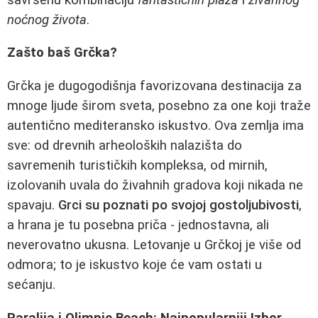
noćnog života
.
Zašto baš Grčka?
Grčka je dugogodišnja favorizovana destinacija za
mnoge ljude širom sveta, posebno za one koji traže
autentično mediteransko iskustvo. Ova zemlja ima
sve: od drevnih arheoloških nalazišta do
savremenih turističkih kompleksa, od mirnih,
izolovanih uvala do živahnih gradova koji nikada ne
spavaju.
Grci su poznati po svojoj gostoljubivosti
,
a hrana je tu posebna priča - jednostavna, ali
neverovatno ukusna. Letovanje u Grčkoj je više od
odmora; to je iskustvo koje će vam ostati u
sećanju.
Paralija i Olimpic Beach: Najpopularniji Izbor