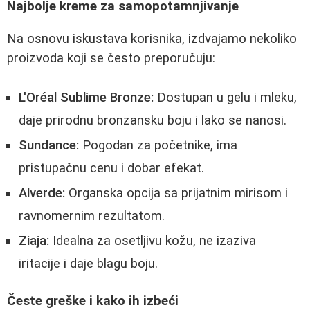
Najbolje kreme za samopotamnjivanje
Na osnovu iskustava korisnika, izdvajamo nekoliko
proizvoda koji se često preporučuju:
L'Oréal Sublime Bronze:
Dostupan u gelu i mleku,
daje prirodnu bronzansku boju i lako se nanosi.
Sundance:
Pogodan za početnike, ima
pristupačnu cenu i dobar efekat.
Alverde:
Organska opcija sa prijatnim mirisom i
ravnomernim rezultatom.
Ziaja:
Idealna za osetljivu kožu, ne izaziva
iritacije i daje blagu boju.
Česte greške i kako ih izbeći