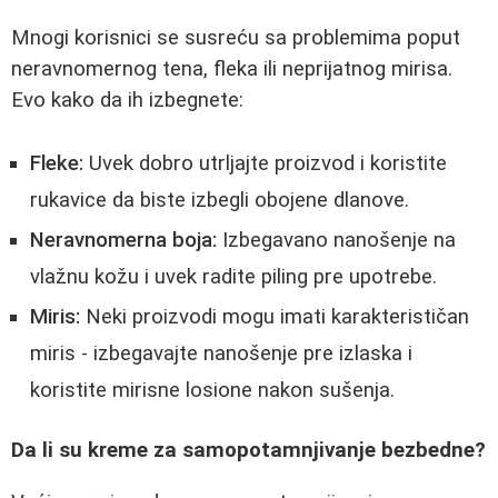
Mnogi korisnici se susreću sa problemima poput
neravnomernog tena, fleka ili neprijatnog mirisa.
Evo kako da ih izbegnete:
Fleke:
Uvek dobro utrljajte proizvod i koristite
rukavice da biste izbegli obojene dlanove.
Neravnomerna boja:
Izbegavano nanošenje na
vlažnu kožu i uvek radite piling pre upotrebe.
Miris:
Neki proizvodi mogu imati karakterističan
miris - izbegavajte nanošenje pre izlaska i
koristite mirisne losione nakon sušenja.
Da li su kreme za samopotamnjivanje bezbedne?