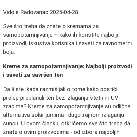
Vidoje Radovanac
2025-04-28
Sve što treba da znate o kremama za
samopotamnjivanje – kako ih koristiti, najbolji
proizvodi, iskustva korisnika i saveti za ravnomernu
boju.
Kreme za samopotamnjivanje: Najbolji proizvodi
i saveti za savršen ten
Da li ste ikada razmišljali o tome kako postići
prelep preplanuli ten bez izlaganja štetnim UV
zracima? Kreme za samopotamnjivanje su odlična
alternativa solarijumima i dugotrajnom izlaganju
suncu. U ovom članku, otkrićemo sve što treba da
znate o ovim proizvodima - od izbora najboljih