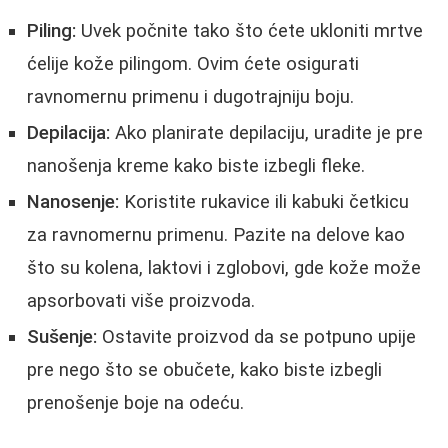
Piling:
Uvek počnite tako što ćete ukloniti mrtve
ćelije kože pilingom. Ovim ćete osigurati
ravnomernu primenu i dugotrajniju boju.
Depilacija:
Ako planirate depilaciju, uradite je pre
nanošenja kreme kako biste izbegli fleke.
Nanosenje:
Koristite rukavice ili kabuki četkicu
za ravnomernu primenu. Pazite na delove kao
što su kolena, laktovi i zglobovi, gde kože može
apsorbovati više proizvoda.
Sušenje:
Ostavite proizvod da se potpuno upije
pre nego što se obučete, kako biste izbegli
prenošenje boje na odeću.