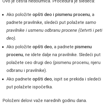
Ovo je česta nedoumica. Procedura je sledeća:
Ako položite
opšti deo i pismenu procenu
, a
padnete pravilnike, sledeći put polažete
samo
pravilnike i usmenu odbranu procene (četvrti i peti
deo).
Ako položite
opšti deo
, a padnete
pismenu
procenu
, ne idete dalje na pravilnike. Sledeći put
polažete ceo drugi deo (pismenu procenu, njeru
odbranu i pravilnike).
Ako padnete
opšti deo
, ispit se prekida i sledeći
put polažete ispočetka.
Položeni delovi važe narednih godinu dana.