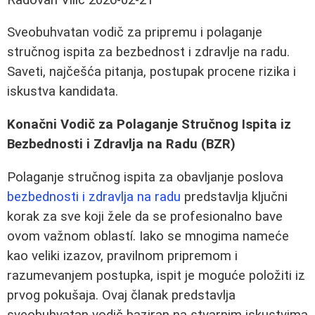
Sveobuhvatan vodič za pripremu i polaganje
stručnog ispita za bezbednost i zdravlje na radu.
Saveti, najčešća pitanja, postupak procene rizika i
iskustva kandidata.
Konačni Vodič za Polaganje Stručnog Ispita iz
Bezbednosti i Zdravlja na Radu (BZR)
Polaganje stručnog ispita za obavljanje poslova
bezbednosti i zdravlja na radu
predstavlja ključni
korak za sve koji žele da se profesionalno bave
ovom važnom oblastí. Iako se mnogima nameće
kao veliki izazov, pravilnom pripremom i
razumevanjem postupka, ispit je moguće položiti iz
prvog pokušaja. Ovaj članak predstavlja
sveobuhvatan vodič baziran na stvarnim iskustvima