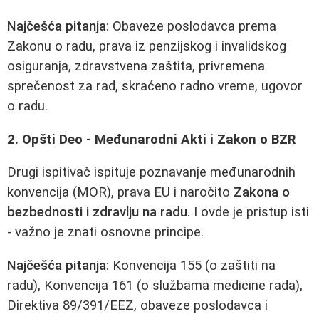
Najčešća pitanja:
Obaveze poslodavca prema
Zakonu o radu, prava iz penzijskog i invalidskog
osiguranja, zdravstvena zaštita, privremena
sprečenost za rad, skraćeno radno vreme, ugovor
o radu.
2. Opšti Deo - Međunarodni Akti i Zakon o BZR
Drugi ispitivač ispituje poznavanje međunarodnih
konvencija (MOR), prava EU i naročito
Zakona o
bezbednosti i zdravlju na radu
. I ovde je pristup isti
- važno je znati osnovne principe.
Najčešća pitanja:
Konvencija 155 (o zaštiti na
radu), Konvencija 161 (o službama medicine rada),
Direktiva 89/391/EEZ, obaveze poslodavca i