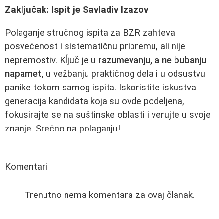
Zaključak: Ispit je Savladiv Izazov
Polaganje stručnog ispita za BZR zahteva
posvećenost i sistematičnu pripremu, ali nije
nepremostiv. Kĺjuč je u
razumevanju, a ne bubanju
napamet
, u vežbanju praktičnog dela i u odsustvu
panike tokom samog ispita. Iskoristite iskustva
generacija kandidata koja su ovde podeljena,
fokusirajte se na suštinske oblasti i verujte u svoje
znanje. Srećno na polaganju!
Komentari
Trenutno nema komentara za ovaj članak.