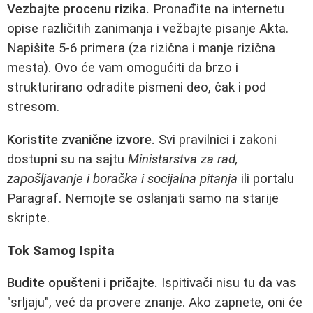
Vezbajte procenu rizika.
Pronađite na internetu
opise različitih zanimanja i vežbajte pisanje Akta.
Napišite 5-6 primera (za rizična i manje rizična
mesta). Ovo će vam omogućiti da brzo i
strukturirano odradite pismeni deo, čak i pod
stresom.
Koristite zvanične izvore.
Svi pravilnici i zakoni
dostupni su na sajtu
Ministarstva za rad,
zapošljavanje i boračka i socijalna pitanja
ili portalu
Paragraf. Nemojte se oslanjati samo na starije
skripte.
Tok Samog Ispita
Budite opušteni i pričajte.
Ispitivači nisu tu da vas
"srljaju", već da provere znanje. Ako zapnete, oni će