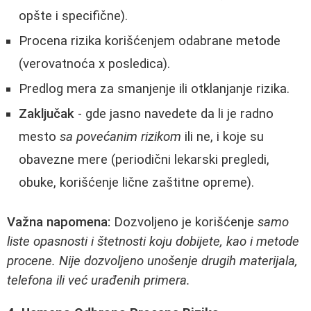
opšte i specifične).
Procena rizika korišćenjem odabrane metode
(verovatnoća x posledica).
Predlog mera za smanjenje ili otklanjanje rizika.
Zaključak
- gde jasno navedete da li je radno
mesto
sa povećanim rizikom
ili ne, i koje su
obavezne mere (periodični lekarski pregledi,
obuke, korišćenje lične zaštitne opreme).
Važna napomena:
Dozvoljeno je korišćenje
samo
liste opasnosti i štetnosti koju dobijete, kao i metode
procene. Nije dozvoljeno unošenje drugih materijala,
telefona ili već urađenih primera.