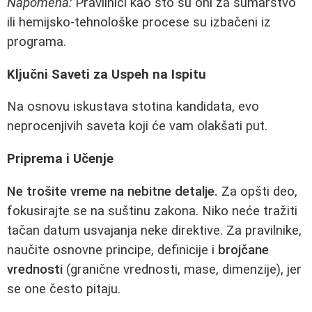
Napomena:
Pravilnici kao što su oni za šumarstvo
ili hemijsko-tehnološke procese su izbačeni iz
programa.
Ključni Saveti za Uspeh na Ispitu
Na osnovu iskustava stotina kandidata, evo
neprocenjivih saveta koji će vam olakšati put.
Priprema i Učenje
Ne trošite vreme na nebitne detalje.
Za opšti deo,
fokusirajte se na suštinu zakona. Niko neće tražiti
tačan datum usvajanja neke direktive. Za pravilnike,
naučite osnovne principe, definicije i
brojčane
vrednosti
(granične vrednosti, mase, dimenzije), jer
se one često pitaju.