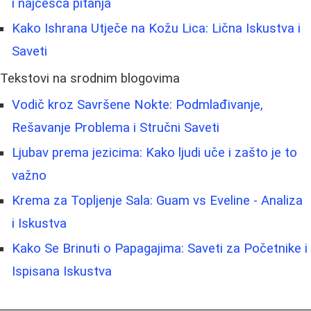
i najčešća pitanja
Kako Ishrana Utječe na Kožu Lica: Lična Iskustva i
Saveti
Tekstovi na srodnim blogovima
Vodič kroz Savršene Nokte: Podmlađivanje,
Rešavanje Problema i Stručni Saveti
Ljubav prema jezicima: Kako ljudi uče i zašto je to
važno
Krema za Topljenje Sala: Guam vs Eveline - Analiza
i Iskustva
Kako Se Brinuti o Papagajima: Saveti za Početnike i
Ispisana Iskustva