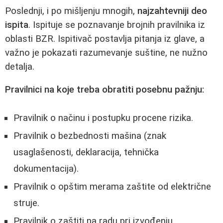
Poslednji, i po mišljenju mnogih,
najzahtevniji deo
ispita
. Ispituje se poznavanje brojnih pravilnika iz
oblasti BZR. Ispitivač postavlja pitanja iz glave, a
važno je pokazati razumevanje suštine, ne nužno
detalja.
Pravilnici na koje treba obratiti posebnu pažnju:
Pravilnik o načinu i postupku procene rizika.
Pravilnik o bezbednosti mašina (znak
usaglašenosti, deklaracija, tehnička
dokumentacija).
Pravilnik o opštim merama zaštite od električne
struje.
Pravilnik o zaštiti na radu pri izvođenju