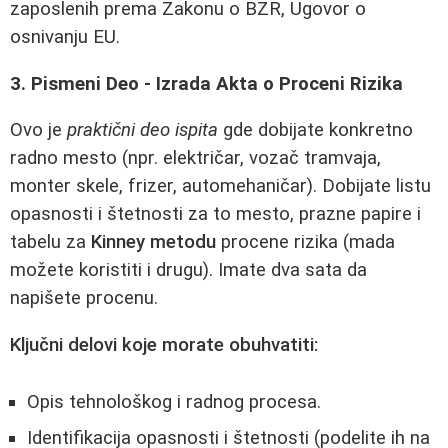
zaposlenih prema Zakonu o BZR, Ugovor o
osnivanju EU.
3. Pismeni Deo - Izrada Aktа o Proceni Rizika
Ovo je
praktični deo ispita
gde dobijate konkretno
radno mesto (npr. električar, vozač tramvaja,
monter skele, frizer, automehaničar). Dobijate listu
opasnosti i štetnosti za to mesto, prazne papire i
tabelu za
Kinney metodu
procene rizika (mada
možete koristiti i drugu). Imate dva sata da
napišete procenu.
Ključni delovi koje morate obuhvatiti:
Opis tehnološkog i radnog procesa.
Identifikacija opasnosti i štetnosti (podelite ih na