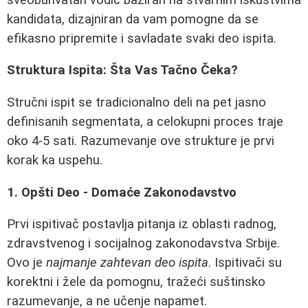
kandidata, dizajniran da vam pomogne da se
efikasno pripremite i savladate svaki deo ispita.
Struktura Ispita: Šta Vas Tačno Čeka?
Stručni ispit se tradicionalno deli na pet jasno
definisanih segmentata, a celokupni proces traje
oko 4-5 sati. Razumevanje ove strukture je prvi
korak ka uspehu.
1. Opšti Deo - Domaće Zakonodavstvo
Prvi ispitivač postavlja pitanja iz oblasti radnog,
zdravstvenog i socijalnog zakonodavstva Srbije.
Ovo je
najmanje zahtevan deo ispita
. Ispitivači su
korektni i žele da pomognu, tražeći suštinsko
razumevanje, a ne učenje napamet.