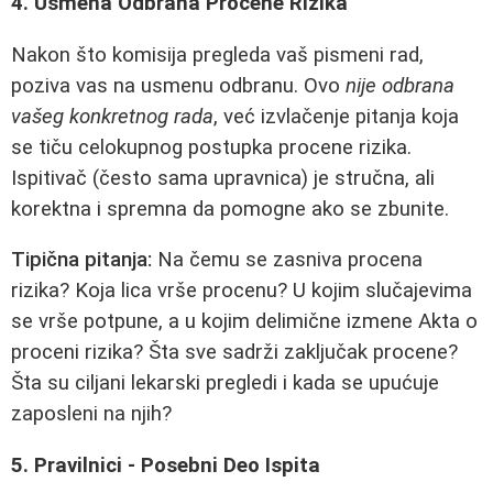
4. Usmena Odbrana Procene Rizika
Nakon što komisija pregleda vaš pismeni rad,
poziva vas na usmenu odbranu. Ovo
nije odbrana
vašeg konkretnog rada
, već izvlačenje pitanja koja
se tiču celokupnog postupka procene rizika.
Ispitivač (često sama upravnica) je stručna, ali
korektna i spremna da pomogne ako se zbunite.
Tipična pitanja:
Na čemu se zasniva procena
rizika? Koja lica vrše procenu? U kojim slučajevima
se vrše potpune, a u kojim delimične izmene Akta o
proceni rizika? Šta sve sadrži zaključak procene?
Šta su ciljani lekarski pregledi i kada se upućuje
zaposleni na njih?
5. Pravilnici - Posebni Deo Ispita