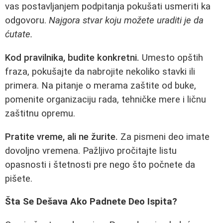
vas postavljanjem podpitanja pokušati usmeriti ka
odgovoru.
Najgora stvar koju možete uraditi je da
ćutate.
Kod pravilnika, budite konkretni.
Umesto opštih
fraza, pokušajte da nabrojite nekoliko stavki ili
primera. Na pitanje o merama zaštite od buke,
pomenite organizaciju rada, tehničke mere i ličnu
zaštitnu opremu.
Pratite vreme, ali ne žurite.
Za pismeni deo imate
dovoljno vremena. Pažljivo pročitajte listu
opasnosti i štetnosti pre nego što počnete da
pišete.
Šta Se Dešava Ako Padnete Deo Ispita?