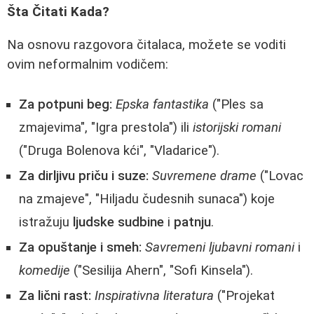
Šta Čitati Kada?
Na osnovu razgovora čitalaca, možete se voditi
ovim neformalnim vodičem:
Za potpuni beg:
Epska fantastika
("Ples sa
zmajevima", "Igra prestola") ili
istorijski romani
("Druga Bolenova kći", "Vladarice").
Za dirljivu priču i suze:
Suvremene drame
("Lovac
na zmajeve", "Hiljadu čudesnih sunaca") koje
istražuju
ljudske sudbine
i
patnju
.
Za opuštanje i smeh:
Savremeni ljubavni romani
i
komedije
("Sesilija Ahern", "Sofi Kinsela").
Za lični rast:
Inspirativna literatura
("Projekat