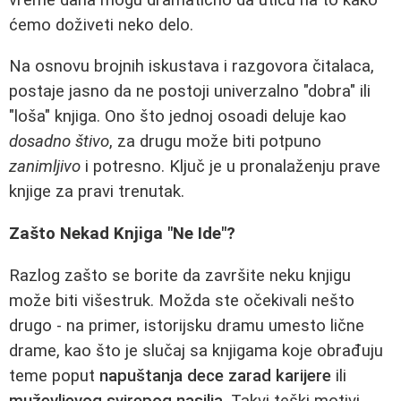
ćemo doživeti neko delo.
Na osnovu brojnih iskustava i razgovora čitalaca,
postaje jasno da ne postoji univerzalno "dobra" ili
"loša" knjiga. Ono što jednoj osoadi deluje kao
dosadno štivo
, za drugu može biti potpuno
zanimljivo
i potresno. Ključ je u pronalaženju prave
knjige za pravi trenutak.
Zašto Nekad Knjiga "Ne Ide"?
Razlog zašto se borite da završite neku knjigu
može biti višestruk. Možda ste očekivali nešto
drugo - na primer, istorijsku dramu umesto lične
drame, kao što je slučaj sa knjigama koje obrađuju
teme poput
napuštanja dece zarad karijere
ili
muževljevog svirepog nasilja
. Takvi teški motivi