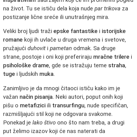
na život. Tu se ističu dela koja nude
par trikova
za
postizanje lične sreće ili unutrašnjeg mira.
Veliki broj ljudi traži
epske fantastike
i
istorijske
romane
koji ih uvlače u druga vremena i svetove,
pružajući
duhovit
i
pametan
odmak. Sa druge
strane, postoje i oni koji preferiraju
mračne trilere
i
psihološke drame
, gde se istražuju teme
straha
,
tuge
i ljudskih
muka
.
Zanimljivo je da mnogi čitaoci ističu kako im je
važan
način pisanja
. Neki autori, poput onih koji
pišu o
metafizici
ili
transurfingu
, nude specifičan,
razmišljajući stil koji ne odgovara svakome.
Ponekad je
lako štivo
ono što nam treba, a drugi
put želimo izazov koji će nas naterati da