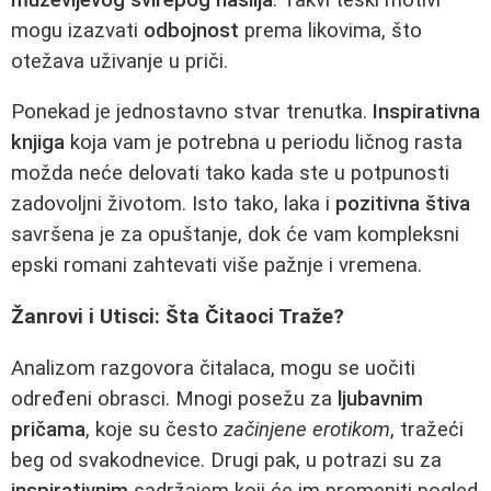
mogu izazvati
odbojnost
prema likovima, što
otežava uživanje u priči.
Ponekad je jednostavno stvar trenutka.
Inspirativna
knjiga
koja vam je potrebna u periodu ličnog rasta
možda neće delovati tako kada ste u potpunosti
zadovoljni životom. Isto tako, laka i
pozitivna štiva
savršena je za opuštanje, dok će vam kompleksni
epski romani zahtevati više pažnje i vremena.
Žanrovi i Utisci: Šta Čitaoci Traže?
Analizom razgovora čitalaca, mogu se uočiti
određeni obrasci. Mnogi posežu za
ljubavnim
pričama
, koje su često
začinjene erotikom
, tražeći
beg od svakodnevice. Drugi pak, u potrazi su za
inspirativnim
sadržajem koji će im promeniti pogled