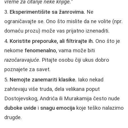
vreme za čitanje neke knjige.
"
Eksperimentišite sa žanrovima.
Ne
ograničavajte se. Ono što mislite da ne volite (npr.
domaću prozu) može vas prijatno iznenaditi.
Koristite preporuke, ali filtrirajte ih.
Ono što je
nekome
fenomenalno
, vama može biti
razočaravajuće
. Pitajte osobu čiji ukus dobro
poznajete za savet.
Nemojte zanemariti klasike.
Iako nekad
zahtevaju više truda, dela velikana poput
Dostojevskog, Andrića ili Murakamija često nude
duboke uvide
i
snagu emocija
koje teško nalazimo
drugde.