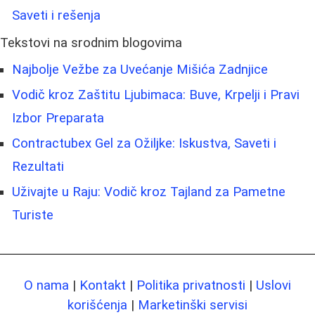
Saveti i rešenja
Tekstovi na srodnim blogovima
Najbolje Vežbe za Uvećanje Mišića Zadnjice
Vodič kroz Zaštitu Ljubimaca: Buve, Krpelji i Pravi
Izbor Preparata
Contractubex Gel za Ožiljke: Iskustva, Saveti i
Rezultati
Uživajte u Raju: Vodič kroz Tajland za Pametne
Turiste
O nama
|
Kontakt
|
Politika privatnosti
|
Uslovi
korišćenja
|
Marketinški servisi