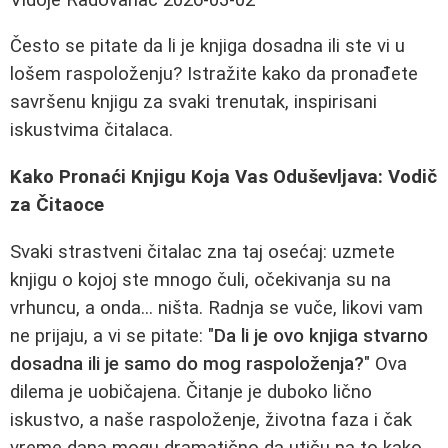
Često se pitate da li je knjiga dosadna ili ste vi u
lošem raspoloženju? Istražite kako da pronađete
savršenu knjigu za svaki trenutak, inspirisani
iskustvima čitalaca.
Kako Pronaći Knjigu Koja Vas Oduševljava: Vodič
za Čitaoce
Svaki strastveni čitalac zna taj osećaj: uzmete
knjigu o kojoj ste mnogo čuli, očekivanja su na
vrhuncu, a onda... ništa. Radnja se vuče, likovi vam
ne prijaju, a vi se pitate: "
Da li je ovo knjiga stvarno
dosadna ili je samo do mog raspoloženja?
" Ova
dilema je uobičajena. Čitanje je duboko lično
iskustvo, a naše raspoloženje, životna faza i čak
vreme dana mogu dramatično da utiču na to kako