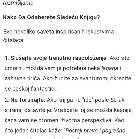
razmišljamo
.
Kako Da Odaberete Sledeću Knjigu?
Evo nekoliko saveta inspirisanih iskustvima
čitalaca:
Slušajte svoje trenutno raspoloženje.
Ako ste
umorni, možda vam je potrebna neka
lagana
i
zabavna
priča. Ako žudite za avanturom, okrenite
se epskoj fantastici.
Ne forsirajte.
Ako knjiga ne "ide" posle 50-ak
strana, ostavite je. Vratićete joj se možda kasnije,
kada vam se promeni životna perspektiva. Kao
što jedan čitalac kaže: "
Postoji pravo i pogrešno