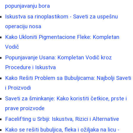
popunjavanju bora
Iskustva sa rinoplastikom - Saveti za uspešnu
operaciju nosa
Kako Ukloniti Pigmentacione Fleke: Kompletan
Vodič
Popunjavanje Usana: Kompletan Vodič kroz
Procedure i Iskustva
Kako Rešiti Problem sa Bubuljicama: Najbolji Saveti
i Proizvodi
Saveti za šminkanje: Kako koristiti četkice, prste i
prave proizvode
Facelifting u Srbiji: Iskustva, Rizici i Alternative
Kako se rešiti bubuljica, fleka i ožiljaka na licu -