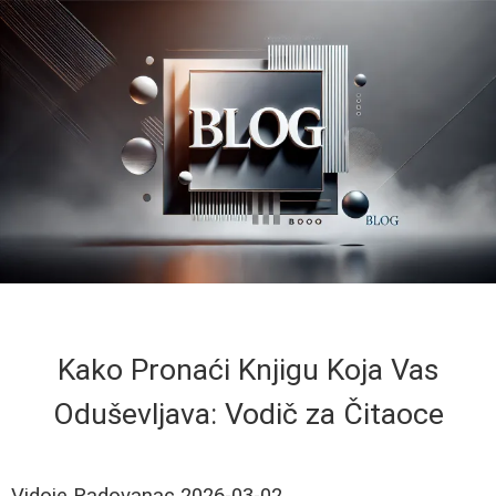
Kako Pronaći Knjigu Koja Vas
Oduševljava: Vodič za Čitaoce
Vidoje Radovanac
2026-03-02