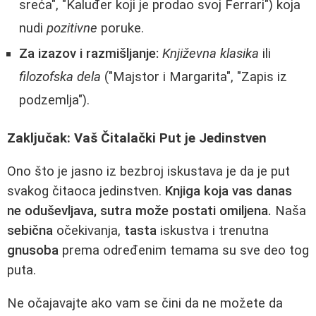
sreća", "Kaluđer koji je prodao svoj Ferrari") koja
nudi
pozitivne
poruke.
Za izazov i razmišljanje:
Književna klasika
ili
filozofska dela
("Majstor i Margarita", "Zapis iz
podzemlja").
Zaključak: Vaš Čitalački Put je Jedinstven
Ono što je jasno iz bezbroj iskustava je da je put
svakog čitaoca jedinstven.
Knjiga koja vas danas
ne oduševljava, sutra može postati omiljena.
Naša
sebična
očekivanja,
tasta
iskustva i trenutna
gnusoba
prema određenim temama su sve deo tog
puta.
Ne očajavajte ako vam se čini da ne možete da