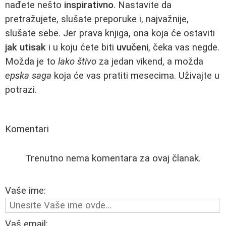
nađete nešto
inspirativno
. Nastavite da
pretražujete, slušate preporuke i, najvažnije,
slušate sebe. Jer prava knjiga, ona koja će ostaviti
jak utisak
i u koju ćete biti
uvučeni
, čeka vas negde.
Možda je to
lako štivo
za jedan vikend, a možda
epska saga
koja će vas pratiti mesecima. Uživajte u
potrazi.
Komentari
Trenutno nema komentara za ovaj članak.
Vaše ime:
Vaš email: