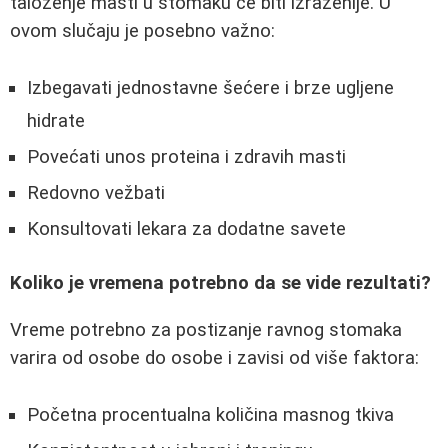
taloženje masti u stomaku će biti izraženije. U
ovom slučaju je posebno važno:
Izbegavati jednostavne šećere i brze ugljene
hidrate
Povećati unos proteina i zdravih masti
Redovno vežbati
Konsultovati lekara za dodatne savete
Koliko je vremena potrebno da se vide rezultati?
Vreme potrebno za postizanje ravnog stomaka
varira od osobe do osobe i zavisi od više faktora:
Početna procentualna količina masnog tkiva