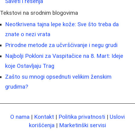
Saveti i rešenja
Tekstovi na srodnim blogovima
Neotkrivena tajna lepe kože: Sve što treba da
znate o nezi vrata
Prirodne metode za učvršćivanje i negu grudi
Najbolji Pokloni za Vaspitačice na 8. Mart: Ideje
koje Ostavljaju Trag
Zašto su mnogi opsednuti velikim ženskim
grudima?
O nama
|
Kontakt
|
Politika privatnosti
|
Uslovi
korišćenja
|
Marketinški servisi