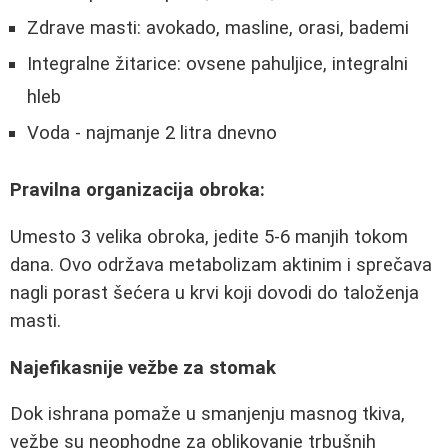
Zdrave masti: avokado, masline, orasi, bademi
Integralne žitarice: ovsene pahuljice, integralni
hleb
Voda - najmanje 2 litra dnevno
Pravilna organizacija obroka:
Umesto 3 velika obroka, jedite 5-6 manjih tokom
dana. Ovo održava metabolizam aktinim i sprečava
nagli porast šećera u krvi koji dovodi do taloženja
masti.
Najefikasnije vežbe za stomak
Dok ishrana pomaže u smanjenju masnog tkiva,
vežbe su neophodne za oblikovanje trbušnih