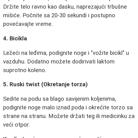
Držite telo ravno kao dasku, naprezajući trbušne
mišiće. Počnite sa 20-30 sekundi i postupno
povećavajte vreme.
4. Bicikla
Ležeći na leđima, podignite noge i "vožite bicikl" u
vazduhu. Dodatno možete dodirivati laktom
suprotno koleno.
5. Ruski twist (Okretanje torza)
Sedite na podu sa blago savijenim koljenima,
podignite noge malo iznad poda i okrećite torzo sa
strane na stranu. Možete držati teg ili medicinku za
veći otpor.