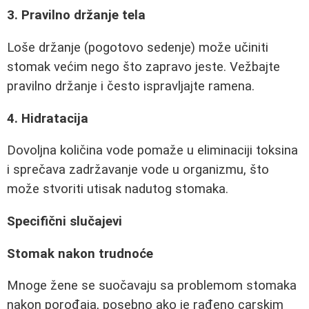
3. Pravilno držanje tela
Loše držanje (pogotovo sedenje) može učiniti
stomak većim nego što zapravo jeste. Vežbajte
pravilno držanje i često ispravljajte ramena.
4. Hidratacija
Dovoljna količina vode pomaže u eliminaciji toksina
i sprečava zadržavanje vode u organizmu, što
može stvoriti utisak nadutog stomaka.
Specifični slučajevi
Stomak nakon trudnoće
Mnoge žene se suočavaju sa problemom stomaka
nakon porođaja, posebno ako je rađeno carskim