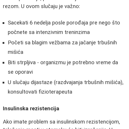
rezom. U ovom slučaju je važno:
Sacekati 6 nedelja posle porođaja pre nego što
počnete sa intenzivnim treninzima
Početi sa blagim vežbama za jačanje trbušnih
mišića
Biti strpljiva - organizmu je potrebno vreme da
se oporavi
U slučaju dijastaze (razdvajanja trbušnih mišića),
konsultovati fizioterapeuta
Insulinska rezistencija
Ako imate problem sa insulinskom rezistencijom,