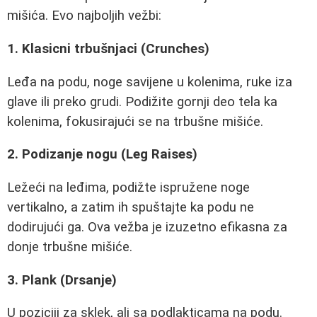
mišića. Evo najboljih vežbi:
1. Klasicni trbušnjaci (Crunches)
Leđa na podu, noge savijene u kolenima, ruke iza
glave ili preko grudi. Podižite gornji deo tela ka
kolenima, fokusirajući se na trbušne mišiće.
2. Podizanje nogu (Leg Raises)
Ležeći na leđima, podižte ispružene noge
vertikalno, a zatim ih spuštajte ka podu ne
dodirujući ga. Ova vežba je izuzetno efikasna za
donje trbušne mišiće.
3. Plank (Drsanje)
U poziciji za sklek, ali sa podlakticama na podu.