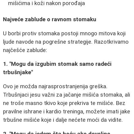
mišićima i koži nakon porođaja
Najveće zablude o ravnom stomaku
U borbi protiv stomaka postoji mnogo mitova koji
ljude navode na pogrešne strategije. Razotkrivamo
najčešće zablude:
1. "Mogu da izgubim stomak samo radeći
trbušnjake"
Ovo je možda najrasprostranjenija greška.
Trbušnjaci jesu važni za jačanje mišića stomaka, ali
ne troše masno tkivo koje prekriva te mišiće. Bez
pravilne ishrane i kardio treninga, možete imati jake
trbušne mišiće koje i dalje nećete moći da vidite.
2. "Mogu da jedem šta hoću ako dovoljno