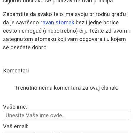
sigurno doći ako se pridržavate ovih principa.
Zapamtite da svako telo ima svoju prirodnu građu i
da je savršeno
ravan stomak
bez i jedne borice
često nemoguć (i nepotrebno) cilj. Težite zdravom i
zategnutom stomaku koji vam odgovara i u kojem
se osećate dobro.
Komentari
Trenutno nema komentara za ovaj članak.
Vaše ime:
Vaš email: