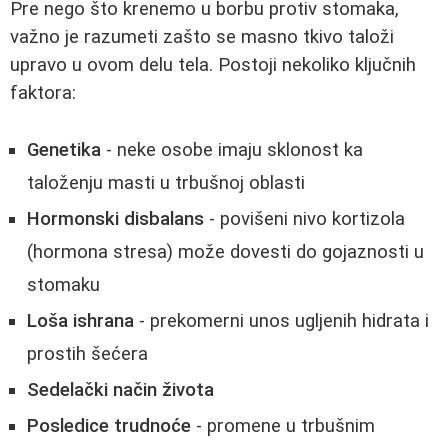
Pre nego što krenemo u borbu protiv stomaka,
važno je razumeti zašto se masno tkivo taloži
upravo u ovom delu tela. Postoji nekoliko ključnih
faktora:
Genetika
- neke osobe imaju sklonost ka
taloženju masti u trbušnoj oblasti
Hormonski disbalans
- povišeni nivo kortizola
(hormona stresa) može dovesti do gojaznosti u
stomaku
Loša ishrana
- prekomerni unos ugljenih hidrata i
prostih šećera
Sedelački način života
Posledice trudnoće
- promene u trbušnim