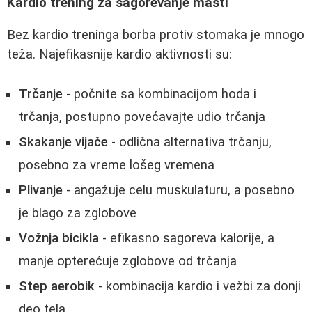
Kardio trening za sagorevanje masti
Bez kardio treninga borba protiv stomaka je mnogo
teža. Najefikasnije kardio aktivnosti su:
Trčanje
- počnite sa kombinacijom hoda i
trčanja, postupno povećavajte udio trčanja
Skakanje vijače
- odlična alternativa trčanju,
posebno za vreme lošeg vremena
Plivanje
- angažuje celu muskulaturu, a posebno
je blago za zglobove
Vožnja bicikla
- efikasno sagoreva kalorije, a
manje opterećuje zglobove od trčanja
Step aerobik
- kombinacija kardio i vežbi za donji
deo tela