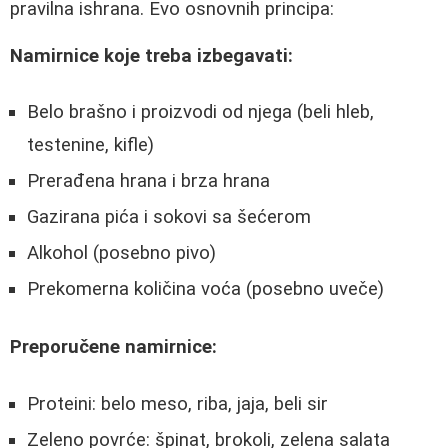
pravilna ishrana. Evo osnovnih principa:
Namirnice koje treba izbegavati:
Belo brašno i proizvodi od njega (beli hleb,
testenine, kifle)
Prerađena hrana i brza hrana
Gazirana pića i sokovi sa šećerom
Alkohol (posebno pivo)
Prekomerna količina voća (posebno uveče)
Preporučene namirnice:
Proteini: belo meso, riba, jaja, beli sir
Zeleno povrće: špinat, brokoli, zelena salata