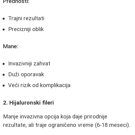
Prednosti:
Trajni rezultati
Precizniji oblik
Mane:
Invazivniji zahvat
Duži oporavak
Veći rizik od komplikacija
2. Hijaluronski fileri
Manje invazivna opcija koja daje prirodnije
rezultate, ali traje ograničeno vreme (6-18 meseci).