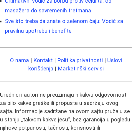
Ultimativni vodič za borbu protiv celulita: od
masažera do savremenih tretmana
Sve što treba da znate o zelenom čaju: Vodič za
pravilnu upotrebu i benefite
O nama
|
Kontakt
|
Politika privatnosti
|
Uslovi
korišćenja
|
Marketinški servisi
Urednici i autori ne preuzimaju nikakvu odgovornost
za bilo kakve greške ili propuste u sadržaju ovog
sajta. Informacije sadržane na ovom sajtu pružaju se
u stanju „takvom kakve jesu“, bez garancija u pogledu
njihove potpunosti, tačnosti, korisnosti ili