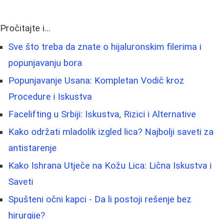
Pročitajte i...
Sve što treba da znate o hijaluronskim filerima i
popunjavanju bora
Popunjavanje Usana: Kompletan Vodič kroz
Procedure i Iskustva
Facelifting u Srbiji: Iskustva, Rizici i Alternative
Kako održati mladolik izgled lica? Najbolji saveti za
antistarenje
Kako Ishrana Utječe na Kožu Lica: Lična Iskustva i
Saveti
Spušteni očni kapci - Da li postoji rešenje bez
hirurgije?