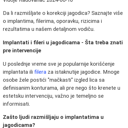
Da li razmišljate o korekciji jagodica? Saznajte više
o implantima, filerima, oporavku, rizicima i
rezultatima u našem detaljnom vodiču.
Implantati i fileri u jagodicama - Šta treba znati
pre intervencije
U poslednje vreme sve je popularnije korišćenje
implantata ili
filera
za istaknutije jagodice. Mnoge
osobe žele postići "mačkasti" izgled lica sa
definisanim konturama, ali pre nego što krenete u
estetsku intervenciju, važno je temeljno se
informisati.
Zašto ljudi razmišljaju o implantatima u
jagodicama?