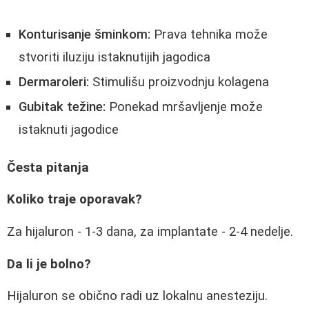
Konturisanje šminkom:
Prava tehnika može
stvoriti iluziju istaknutijih jagodica
Dermaroleri:
Stimulišu proizvodnju kolagena
Gubitak težine:
Ponekad mršavljenje može
istaknuti jagodice
Česta pitanja
Koliko traje oporavak?
Za hijaluron - 1-3 dana, za implantate - 2-4 nedelje.
Da li je bolno?
Hijaluron se obično radi uz lokalnu anesteziju.