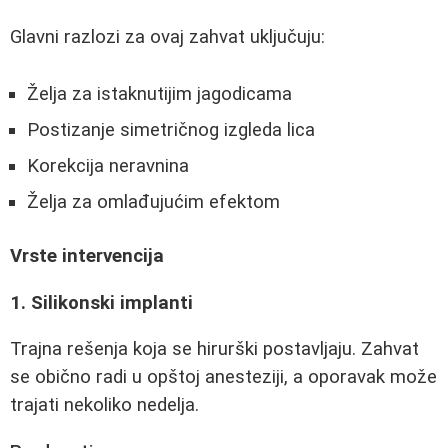
Glavni razlozi za ovaj zahvat uključuju:
Želja za istaknutijim jagodicama
Postizanje simetričnog izgleda lica
Korekcija neravnina
Želja za omlađujućim efektom
Vrste intervencija
1. Silikonski implanti
Trajna rešenja koja se hirurški postavljaju. Zahvat
se obično radi u opštoj anesteziji, a oporavak može
trajati nekoliko nedelja.