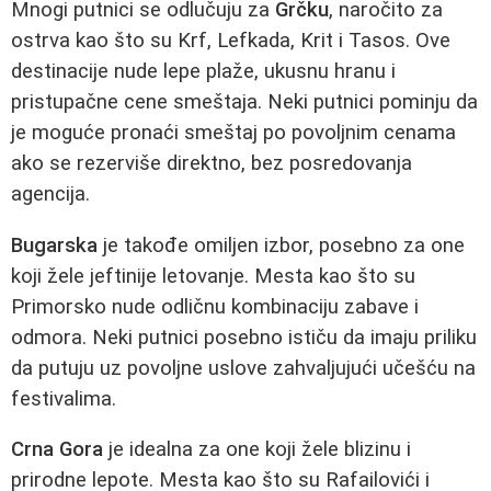
Mnogi putnici se odlučuju za
Grčku
, naročito za
ostrva kao što su Krf, Lefkada, Krit i Tasos. Ove
destinacije nude lepe plaže, ukusnu hranu i
pristupačne cene smeštaja. Neki putnici pominju da
je moguće pronaći smeštaj po povoljnim cenama
ako se rezerviše direktno, bez posredovanja
agencija.
Bugarska
je takođe omiljen izbor, posebno za one
koji žele jeftinije letovanje. Mesta kao što su
Primorsko nude odličnu kombinaciju zabave i
odmora. Neki putnici posebno ističu da imaju priliku
da putuju uz povoljne uslove zahvaljujući učešću na
festivalima.
Crna Gora
je idealna za one koji žele blizinu i
prirodne lepote. Mesta kao što su Rafailovići i