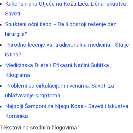
Kako Ishrana Utječe na Kožu Lica: Lična Iskustva i
Saveti
Spušteni očni kapci - Da li postoji rešenje bez
hirurgije?
Prirodno lečenje vs. tradicionalna medicina - Šta je
istina?
Medicinska Dijeta i Efikasni Načini Gubitka
Kilograma
Problemi sa cirkulacijom i venama: Saveti za
ublažavanje simptoma
Najbolji Šamponi za Njegu Kose - Saveti i Iskustva
Korisnika
Tekstovi na srodnim blogovima