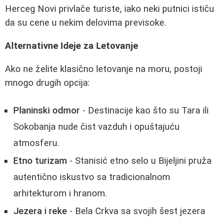
Herceg Novi privlače turiste, iako neki putnici ističu
da su cene u nekim delovima previsoke.
Alternativne Ideje za Letovanje
Ako ne želite klasično letovanje na moru, postoji
mnogo drugih opcija:
Planinski odmor
- Destinacije kao što su Tara ili
Sokobanja nude čist vazduh i opuštajuću
atmosferu.
Etno turizam
- Stanisić etno selo u Bijeljini pruža
autentično iskustvo sa tradicionalnom
arhitekturom i hranom.
Jezera i reke
- Bela Crkva sa svojih šest jezera