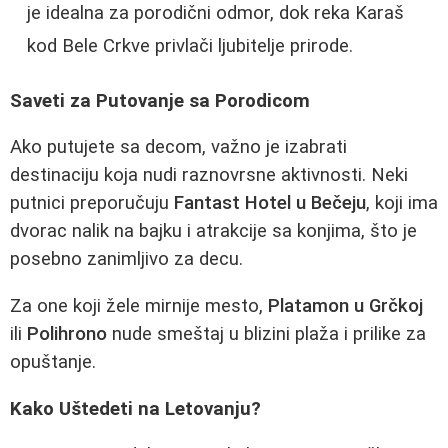
je idealna za porodični odmor, dok reka Karaš
kod Bele Crkve privlači ljubitelje prirode.
Saveti za Putovanje sa Porodicom
Ako putujete sa decom, važno je izabrati
destinaciju koja nudi raznovrsne aktivnosti. Neki
putnici preporučuju
Fantast Hotel u Bečeju
, koji ima
dvorac nalik na bajku i atrakcije sa konjima, što je
posebno zanimljivo za decu.
Za one koji žele mirnije mesto,
Platamon u Grčkoj
ili
Polihrono
nude smeštaj u blizini plaža i prilike za
opuštanje.
Kako Uštedeti na Letovanju?