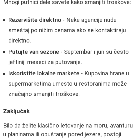
Mnogi putnici dele savete kako smanjiti troškove:
Rezervišite direktno
- Neke agencije nude
smeštaj po nižim cenama ako se kontaktiraju
direktno.
Putujte van sezone
- Septembar i jun su često
jeftiniji meseci za putovanje.
Iskoristite lokalne markete
- Kupovina hrane u
supermarketima umesto u restoranima može
značajno smanjiti troškove.
Zaključak
Bilo da želite klasično letovanje na moru, avanturu
u planinama ili opuštanje pored jezera, postoji