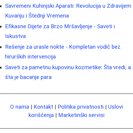
Savremeni Kuhinjski Aparati: Revolucija u Zdravijem
Kuvanju i Štednji Vremena
Efikasne Dijete za Brzo Mršavljenje - Saveti i
Iskustva
Rešenje za urasle nokte - Kompletan vodič bez
hirurških intervencija
Saveti za pametnu kupovinu kozmetike: Šta vredi, a
šta je bacanje para
O nama
|
Kontakt
|
Politika privatnosti
|
Uslovi
korišćenja
|
Marketinški servisi