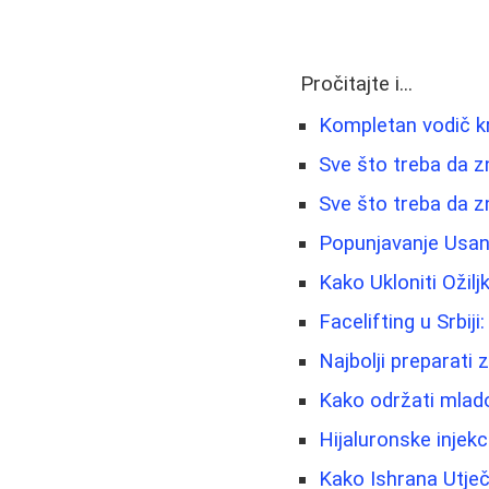
Pročitajte i...
Kompletan vodič kr
Sve što treba da z
Sve što treba da z
Popunjavanje Usan
Kako Ukloniti Ožil
Facelifting u Srbiji:
Najbolji preparati
Kako održati mladol
Hijaluronske injekc
Kako Ishrana Utječ