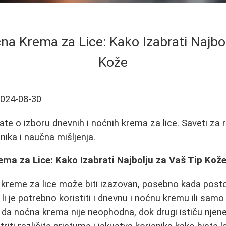
na Krema za Lice: Kako Izabrati Najbol
Kože
024-08-30
te o izboru dnevnih i noćnih krema za lice. Saveti za r
nika i naučna mišljenja.
ma za Lice: Kako Izabrati Najbolju za Vaš Tip Kož
kreme za lice može biti izazovan, posebno kada postoji 
li je potrebno koristiti i dnevnu i noćnu kremu ili samo
 da noćna krema nije neophodna, dok drugi ističu njen