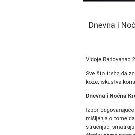
Dnevna i Noć
Vidoje Radovanac
2
Sve što treba da zna
kože, iskustva koris
Dnevna i Noćna Kre
Izbor odgovarajuće 
mišljenja o tome da 
stručnjaci smatraju