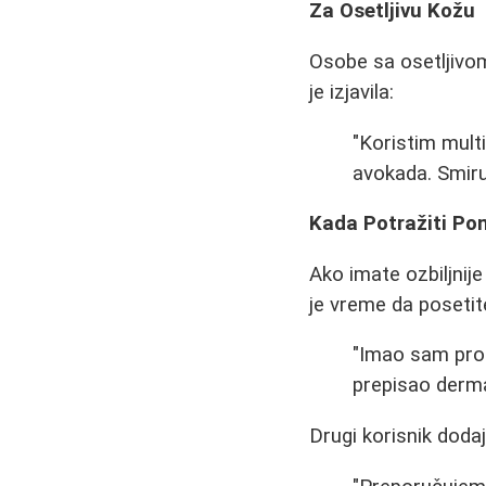
Za Osetljivu Kožu
Osobe sa osetljivom
je izjavila:
"Koristim mult
avokada. Smiruje
Kada Potražiti P
Ako imate ozbiljnij
je vreme da posetit
"Imao sam prob
prepisao dermat
Drugi korisnik dodaj