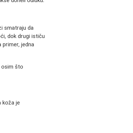
akše doneli odluku.
zi smatraju da
, dok drugi ističu
 primer, jedna
 osim što
a koža je