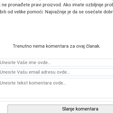
ok ne pronađete pravi proizvod. Ako imate ozbiljnije pr
ti od velike pomoći. Najvažnije je da se osećate dobro
Trenutno nema komentara za ovaj članak.
Slanje komentara