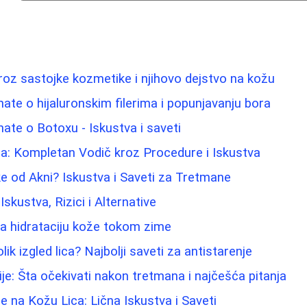
oz sastojke kozmetike i njihovo dejstvo na kožu
nate o hijaluronskim filerima i popunjavanju bora
nate o Botoxu - Iskustva i saveti
a: Kompletan Vodič kroz Procedure i Iskustva
jke od Akni? Iskustva i Saveti za Tretmane
 Iskustva, Rizici i Alternative
 za hidrataciju kože tokom zime
ik izgled lica? Najbolji saveti za antistarenje
ije: Šta očekivati nakon tretmana i najčešća pitanja
e na Kožu Lica: Lična Iskustva i Saveti