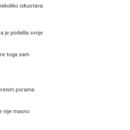
nekoliko iskustava:
 je podelila svoje
Pre toga sam
irenim porama.
še nije masno