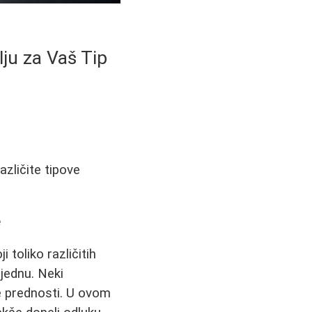
ju za Vaš Tip
azličite tipove
e
toliko različitih
 jednu. Neki
e prednosti. U ovom