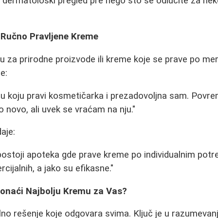
dermatološki pregled pre nego što se odlučite za neke
i Ručno Pravljene Kreme
uju za prirodne proizvode ili kreme koje se prave po me
e:
u koju pravi kosmetičarka i prezadovoljna sam. Povr
 novo, ali uvek se vraćam na nju."
aje:
ostoji apoteka gde prave kreme po individualnim pot
ijalnih, a jako su efikasne."
ronaći Najbolju Kremu za Vas?
lno rešenje koje odgovara svima. Ključ je u razumevan