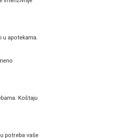
 intenzivnije
ri u apotekama.
emeno
rebama. Koštaju
ju potreba vaše