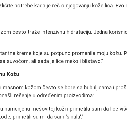
zličite potrebe kada je reč o njegovanju kože lica. Evo 
m često traže intenzivnu hidrataciju. Jedna korisnica
atantne kreme koje su potpuno promenile moju kožu. 
a suvoćom, ali sada je lice meko i blistavo."
snu Kožu
li masnom kožom često se bore sa bubuljicama i proš
ronašli rešenje u određenim proizvodima:
u namenjenu mešovitoj koži i primetila sam da lice vi
akođe, primetili su mi da sam 'sinula'."