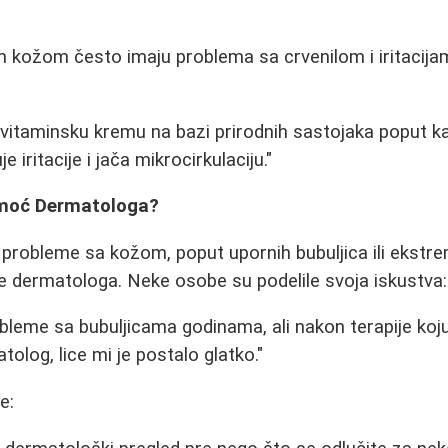
 kožom često imaju problema sa crvenilom i iritacija
ivitaminsku kremu na bazi prirodnih sastojaka poput ka
 iritacije i jača mikrocirkulaciju."
omoć Dermatologa?
e probleme sa kožom, poput upornih bubuljica ili eks
e dermatologa. Neke osobe su podelile svoja iskustva:
leme sa bubuljicama godinama, ali nakon terapije koju
olog, lice mi je postalo glatko."
e: