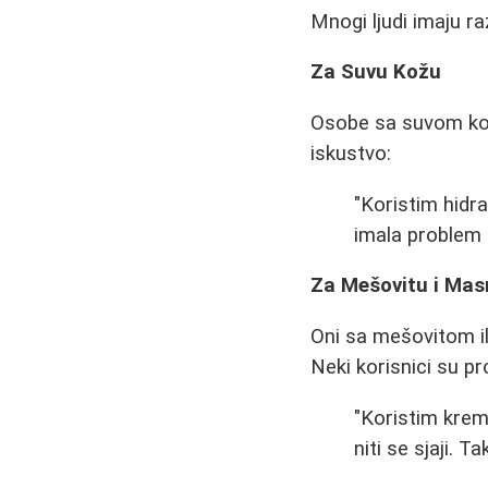
Mnogi ljudi imaju ra
Za Suvu Kožu
Osobe sa suvom kožo
iskustvo:
"Koristim hidr
imala problem s
Za Mešovitu i Ma
Oni sa mešovitom i
Neki korisnici su p
"Koristim krem
niti se sjaji. T