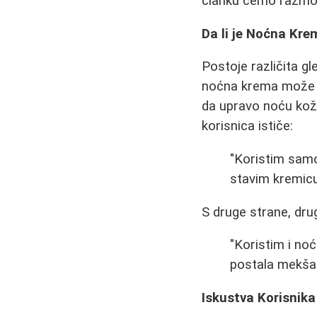
članku ćemo razmotri
Da li je Noćna Kr
Postoje različita g
noćna krema može o
da upravo noću koža
korisnica ističe:
"Koristim sam
stavim kremicu
S druge strane, dru
"Koristim i no
postala mekša i
Iskustva Korisnik