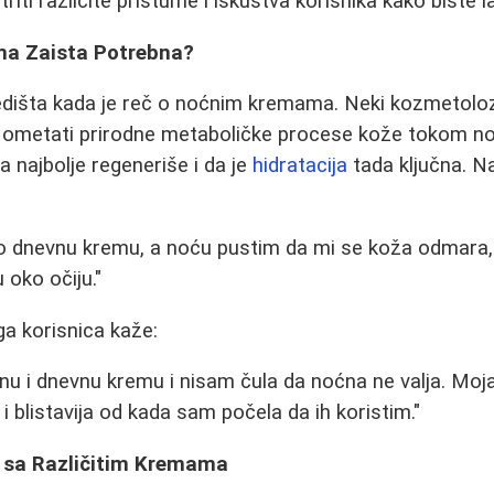
ti različite pristume i iskustva korisnika kako biste l
ema Zaista Potrebna?
ledišta kada je reč o noćnim kremama. Neki kozmetolo
metati prirodne metaboličke procese kože tokom noći
 najbolje regeneriše i da je
hidratacija
tada ključna. Na
o dnevnu kremu, a noću pustim da mi se koža odmara,
 oko očiju."
ga korisnica kaže:
ćnu i dnevnu kremu i nisam čula da noćna ne valja. Moj
 blistavija od kada sam počela da ih koristim."
a sa Različitim Kremama