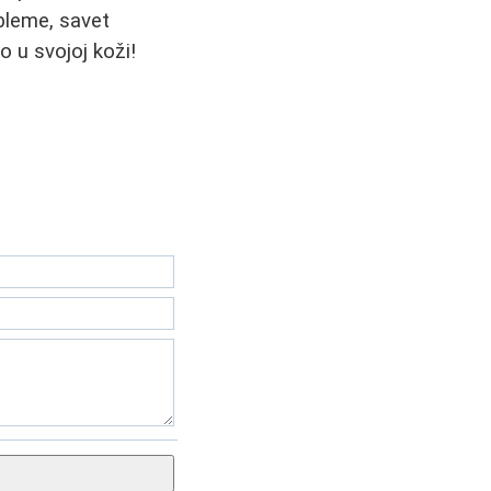
obleme, savet
 u svojoj koži!