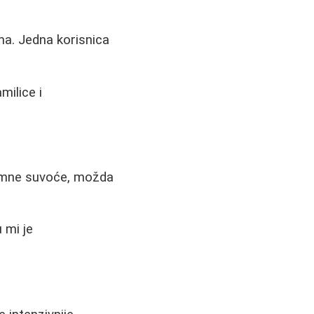
ma. Jedna korisnica
milice i
tremne suvoće, možda
 mi je