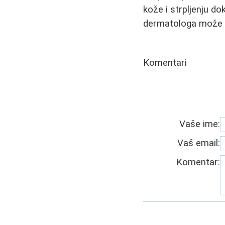
kože i strpljenju d
dermatologa može bi
Komentari
Vaše ime:
Vaš email:
Komentar: