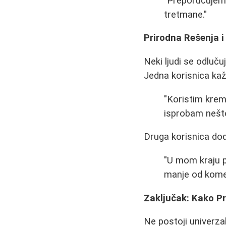
"Preporučujem 
tretmane."
Prirodna Rešenja 
Neki ljudi se odluč
Jedna korisnica kaž
"Koristim krem
isprobam nešto
Druga korisnica dod
"U mom kraju p
manje od komerc
Zaključak: Kako P
Ne postoji univerza