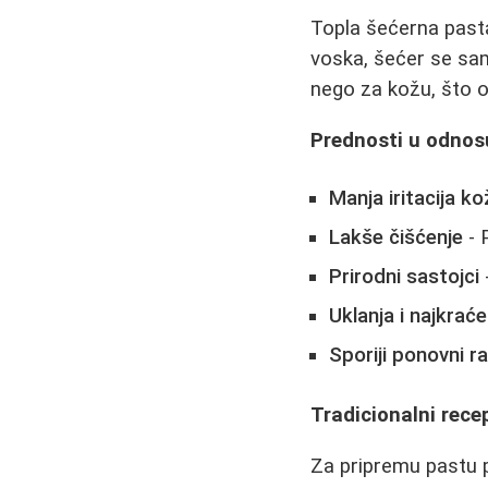
Topla šećerna pasta
voska, šećer se sam
nego za kožu, što ol
Prednosti u odnos
Manja iritacija ko
Lakše čišćenje
- 
Prirodni sastojci
Uklanja i najkrać
Sporiji ponovni r
Tradicionalni rece
Za pripremu pastu p