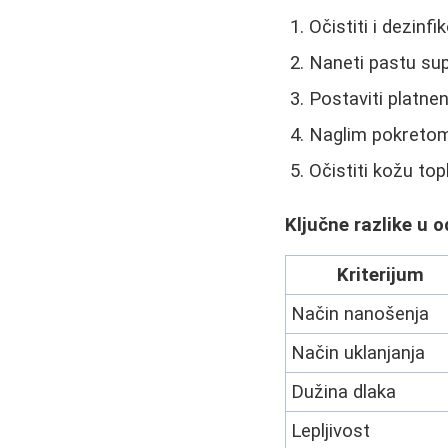
Očistiti i dezinfi
Naneti pastu sup
Postaviti platnen
Naglim pokretom 
Očistiti kožu t
Ključne razlike u 
Kriterijum
Način nanošenja
Način uklanjanja
Dužina dlaka
Lepljivost