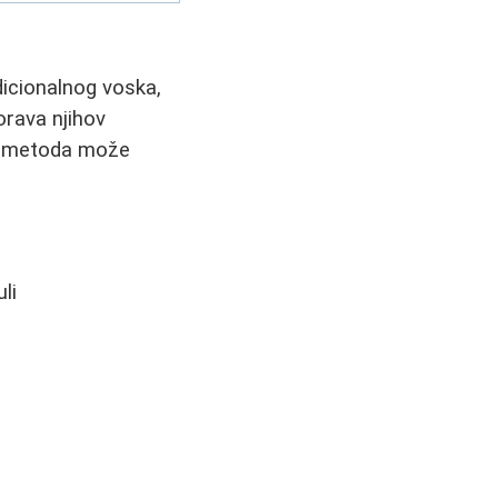
icionalnog voska,
orava njihov
va metoda može
uli