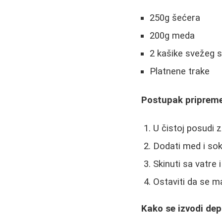
250g šećera
200g meda
2 kašike svežeg 
Platnene trake
Postupak pripreme
U čistoj posudi 
Dodati med i sok
Skinuti sa vatre
Ostaviti da se m
Kako se izvodi dep