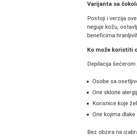
Varijanta sa čoko
Postoji i verzija o
neguje kožu, ostavl
beneficima hranljivi
Ko može koristiti
Depilacija šećerom
Osobe sa osetlj
One sklone alergi
Korisnice koje žel
One kojima dlake
Bez obzira na izabra