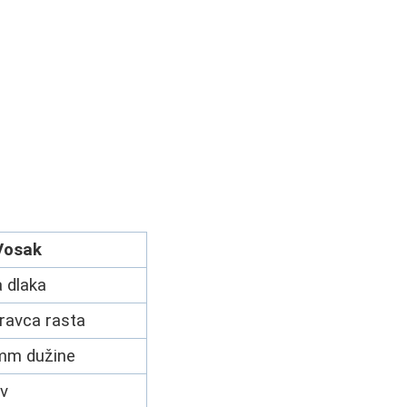
Vosak
a dlaka
ravca rasta
5mm dužine
iv