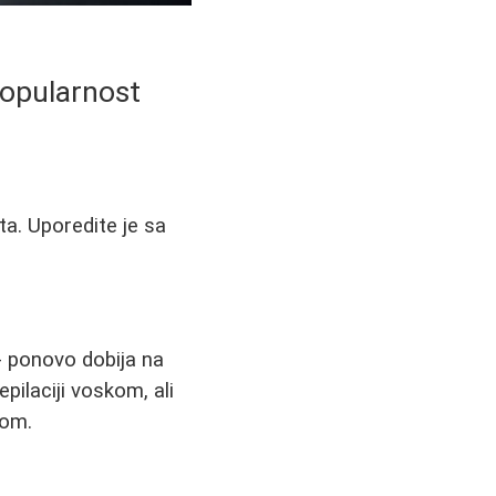
popularnost
ta. Uporedite je sa
 - ponovo dobija na
pilaciji voskom, ali
žom.