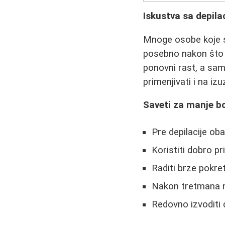
Iskustva sa depil
Mnoge osobe koje s
posebno nakon što s
ponovni rast, a sam
primenjivati i na iz
Saveti za manje bo
Pre depilacije obav
Koristiti dobro p
Raditi brze pokret
Nakon tretmana n
Redovno izvoditi d