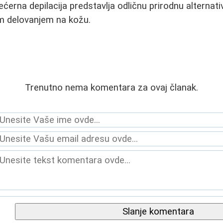
ećerna depilacija predstavlja odličnu prirodnu alternat
im delovanjem na kožu.
Trenutno nema komentara za ovaj članak.
Slanje komentara