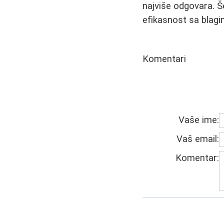
najviše odgovara. Š
efikasnost sa blag
Komentari
Vaše ime:
Vaš email:
Komentar: