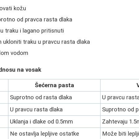
kovati kožu
rotno od pravca rasta dlaka
u traku i lagano pritisnuti
ukloniti traku u pravcu rasta dlaka
oplom vodom
odnosu na vosak
Šećerna pasta
Suprotno od rasta dlaka
U pravcu rast
U pravcu rasta dlaka
Suprotno od p
Uklanja i dlake od 0.5mm
Zahtevaju 1.
Ne ostavlja lepljive ostatke
Može biti leplj