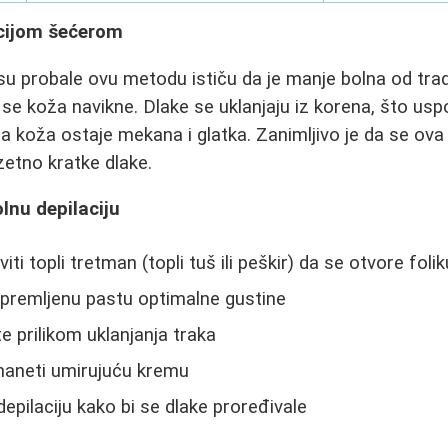
acijom šećerom
u probale ovu metodu ističu da je manje bolna od trad
e koža navikne. Dlake se uklanjaju iz korena, što usp
a koža ostaje mekana i glatka. Zanimljivo je da se o
uzetno kratke dlake.
lnu depilaciju
iti topli tretman (topli tuš ili peškir) da se otvore folik
ripremljenu pastu optimalne gustine
e prilikom uklanjanja traka
aneti umirujuću kremu
epilaciju kako bi se dlake proređivale