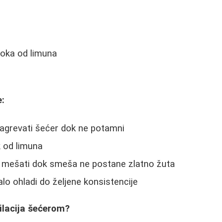
soka od limuna
:
zagrevati šećer dok ne potamni
 od limuna
 i mešati dok smeša ne postane zlatno žuta
alo ohladi do željene konsistencije
ilacija šećerom?