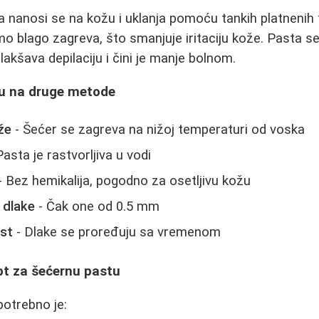
 nanosi se na kožu i uklanja pomoću tankih platnenih t
o blago zagreva, što smanjuje iritaciju kože. Pasta se 
akšava depilaciju i čini je manje bolnom.
u na druge metode
že
- Šećer se zagreva na nižoj temperaturi od voska
Pasta je rastvorljiva u vodi
- Bez hemikalija, pogodno za osetljivu kožu
e dlake
- Čak one od 0.5 mm
ast
- Dlake se proređuju sa vremenom
pt za šećernu pastu
otrebno je: