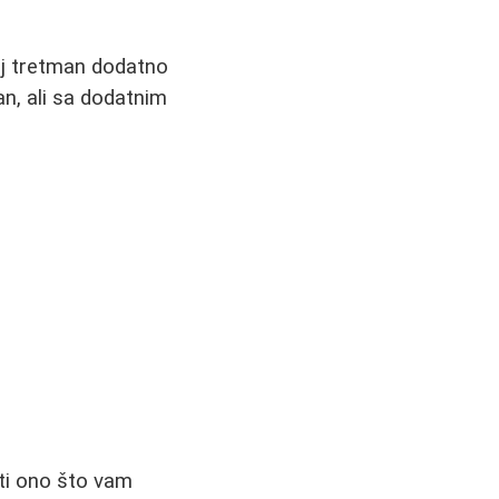
vaj tretman dodatno
an, ali sa dodatnim
ati ono što vam