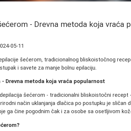
 šećerom - Drevna metoda koja vraća 
024-05-11
depilacije šećerom, tradicionalnog bliskoistočnog recep
tupak i savete za manje bolnu epilaciju.
m - Drevna metoda koja vraća popularnost
depilacija šećerom - tradicionalni bliskoistočni recept
rirodni način uklanjanja dlačica po postupku je sličan de
oje ga čine pogodnim čak i za osobe sa osetljivom ko
šećerom?