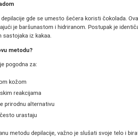
ladom
ve depilacije gde se umesto šećera koristi čokolada. O
jajući je baršunastom i hidriranom. Postupak je identič
h sastojaka iz kakaa.
 ovu metodu?
 je pogodna za:
ivom kožom
jskim reakcijama
e prirodnu alternativu
 često urastaju
nu metodu depilacije, važno je slušati svoje telo i bir