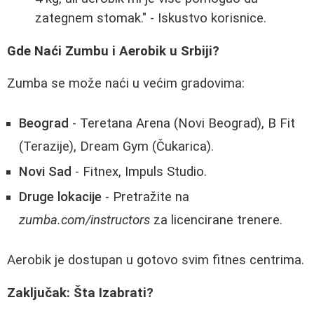
zategnem stomak." - Iskustvo korisnice.
Gde Naći Zumbu i Aerobik u Srbiji?
Zumba se može naći u većim gradovima:
Beograd
- Teretana Arena (Novi Beograd), B Fit
(Terazije), Dream Gym (Čukarica).
Novi Sad
- Fitnex, Impuls Studio.
Druge lokacije
- Pretražite na
zumba.com/instructors
za licencirane trenere.
Aerobik je dostupan u gotovo svim fitnes centrima.
Zaključak: Šta Izabrati?