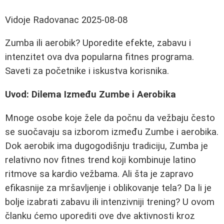
Vidoje Radovanac
2025-08-08
Zumba ili aerobik? Uporedite efekte, zabavu i
intenzitet ova dva popularna fitnes programa.
Saveti za početnike i iskustva korisnika.
Uvod: Dilema Između Zumbe i Aerobika
Mnoge osobe koje žele da počnu da vežbaju često
se suočavaju sa izborom između Zumbe i aerobika.
Dok aerobik ima dugogodišnju tradiciju, Zumba je
relativno nov fitnes trend koji kombinuje latino
ritmove sa kardio vežbama. Ali šta je zapravo
efikasnije za mršavljenje i oblikovanje tela? Da li je
bolje izabrati zabavu ili intenzivniji trening? U ovom
članku ćemo uporediti ove dve aktivnosti kroz