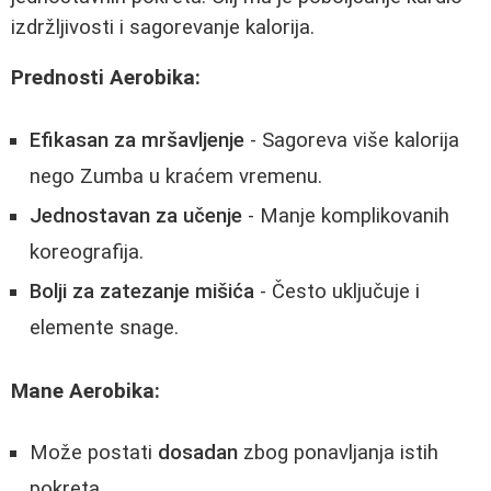
izdržljivosti i sagorevanje kalorija.
Prednosti Aerobika:
Efikasan za mršavljenje
- Sagoreva više kalorija
nego Zumba u kraćem vremenu.
Jednostavan za učenje
- Manje komplikovanih
koreografija.
Bolji za zatezanje mišića
- Često uključuje i
elemente snage.
Mane Aerobika:
Može postati
dosadan
zbog ponavljanja istih
pokreta.