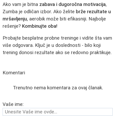
Ako vam je bitna
zabava i dugoročna motivacija
,
Zumba je odličan izbor. Ako želite
brže rezultate u
mršavljenju
, aerobik može biti efikasniji. Najbolje
rešenje?
Kombinujte oba!
Probajte besplatne probne treninge i vidite šta vam
više odgovara. Ključ je u doslednosti - bilo koji
trening donosi rezultate ako se redovno praktikuje.
Komentari
Trenutno nema komentara za ovaj članak.
Vaše ime: