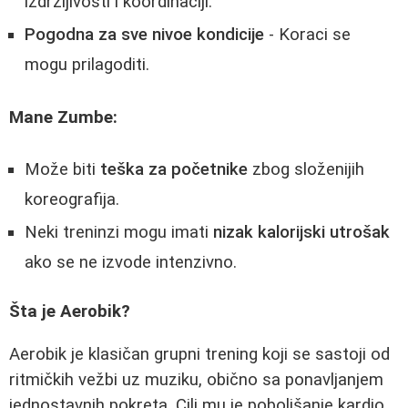
izdržljivosti i koordinaciji.
Pogodna za sve nivoe kondicije
- Koraci se
mogu prilagoditi.
Mane Zumbe:
Može biti
teška za početnike
zbog složenijih
koreografija.
Neki treninzi mogu imati
nizak kalorijski utrošak
ako se ne izvode intenzivno.
Šta je Aerobik?
Aerobik je klasičan grupni trening koji se sastoji od
ritmičkih vežbi uz muziku, obično sa ponavljanjem
jednostavnih pokreta. Cilj mu je poboljšanje kardio