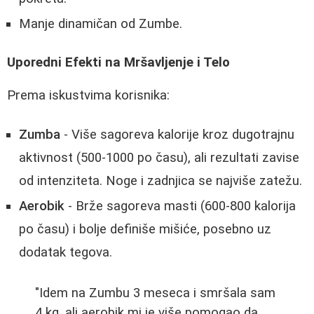
Manje dinamičan od Zumbe.
Uporedni Efekti na Mršavljenje i Telo
Prema iskustvima korisnika:
Zumba
- Više sagoreva kalorije kroz dugotrajnu
aktivnost (500-1000 po času), ali rezultati zavise
od intenziteta. Noge i zadnjica se najviše zatežu.
Aerobik
- Brže sagoreva masti (600-800 kalorija
po času) i bolje definiše mišiće, posebno uz
dodatak tegova.
"Idem na Zumbu 3 meseca i smršala sam
4 kg, ali aerobik mi je više pomogao da