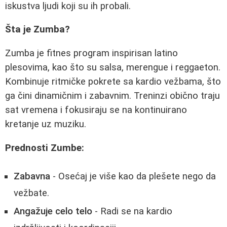
iskustva ljudi koji su ih probali.
Šta je Zumba?
Zumba je fitnes program inspirisan latino
plesovima, kao što su salsa, merengue i reggaeton.
Kombinuje ritmičke pokrete sa kardio vežbama, što
ga čini dinamičnim i zabavnim. Treninzi obično traju
sat vremena i fokusiraju se na kontinuirano
kretanje uz muziku.
Prednosti Zumbe:
Zabavna
- Osećaj je više kao da plešete nego da
vežbate.
Angažuje celo telo
- Radi se na kardio