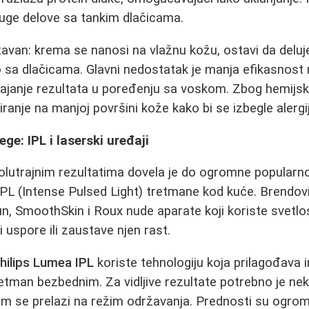
ruge delove sa tankim dlačicama.
avan: krema se nanosi na vlažnu kožu, ostavi da deluj
 sa dlačicama. Glavni nedostatak je manja efikasnost 
rajanje rezultata u poređenju sa voskom. Zbog hemijs
ranje na manjoj površini kože kako bi se izbegle alergij
ge: IPL i laserski uređaji
i polutrajnim rezultatima dovela je do ogromne popularn
IPL (Intense Pulsed Light) tretmane kod kuće. Brendovi
un, SmoothSkin i Roux nude aparate koji koriste svetlo
i uspore ili zaustave njen rast.
hilips Lumea IPL
koriste tehnologiju koja prilagođava i
retman bezbednim. Za vidljive rezultate potrebno je ne
tim se prelazi na režim održavanja. Prednosti su ogro