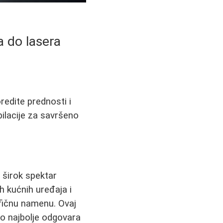
a do lasera
edite prednosti i
ilacije za savršeno
širok spektar
h kućnih uređaja i
ifičnu namenu. Ovaj
to najbolje odgovara