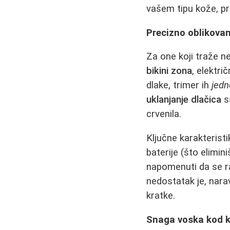
vašem tipu kože, pr
Precizno oblikovanj
Za one koji traže ne
bikini zona
, elektri
dlake, trimer ih
jedn
uklanjanje dlačica
sa
crvenila.
Ključne karakteris
baterije (što elimi
napomenuti da se rad
nedostatak je, nara
kratke.
Snaga voska kod ku