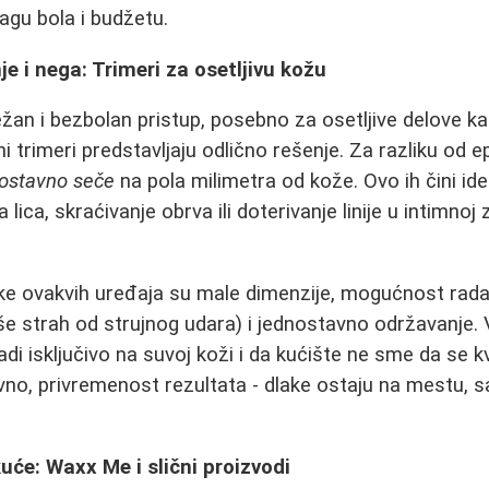
agu bola i budžetu.
e i nega: Trimeri za osetljivu kožu
žan i bezbolan pristup, posebno za osetljive delove kao 
čni trimeri predstavljaju odlično rešenje. Za razliku od e
ostavno seče
na pola milimetra od kože. Ovo ih čini id
 lica, skraćivanje obrva ili doterivanje linije u intimnoj z
tike ovakvih uređaja su male dimenzije, mogućnost rad
niše strah od strujnog udara) i jednostavno održavanje.
i isključivo na suvoj koži i da kućište ne sme da se kv
vno, privremenost rezultata - dlake ostaju na mestu, 
će: Waxx Me i slični proizvodi