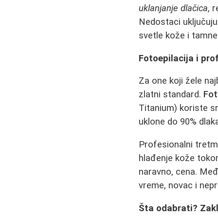
uklanjanje dlačica
, 
Nedostaci uključuju 
svetle kože i tamne 
Fotoepilacija i pro
Za one koji žele naj
zlatni standard.
Fot
Titanium) koriste 
uklone do 90% dlaka
Profesionalni tretma
hlađenje kože tokom
naravno, cena. Međ
vreme, novac i nep
Šta odabrati? Zak