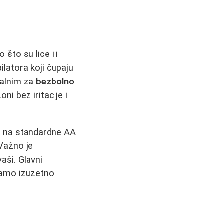
što su lice ili
pilatora koji čupaju
ealnim za
bezbolno
oni bez iritacije i
a na standardne AA
 Važno je
aši. Glavni
samo izuzetno