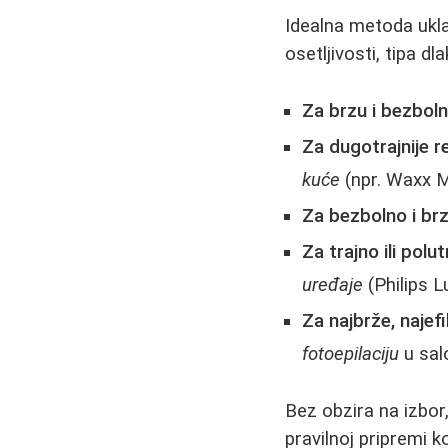
Idealna metoda uklan
osetljivosti, tipa dl
Za brzu i bezboln
Za dugotrajnije re
kuće
(npr. Waxx M
Za bezbolno i brz
Za trajno ili polu
uređaje
(Philips 
Za najbrže, najefik
fotoepilaciju
u sal
Bez obzira na izbor
pravilnoj pripremi 