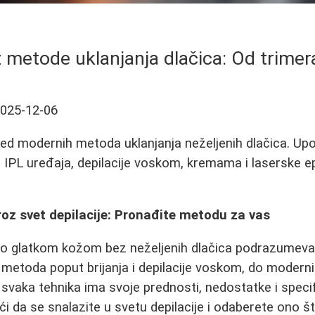
 metode uklanjanja dlačica: Od trimer
025-12-06
d modernih metoda uklanjanja neželjenih dlačica. Upor
 IPL uređaja, depilacije voskom, kremama i laserske ep
oz svet depilacije: Pronađite metodu za vas
o glatkom kožom bez neželjenih dlačica podrazumeva 
h metoda poput brijanja i depilacije voskom, do moderni
 svaka tehnika ima svoje prednosti, nedostatke i spec
 da se snalazite u svetu depilacije i odaberete ono š