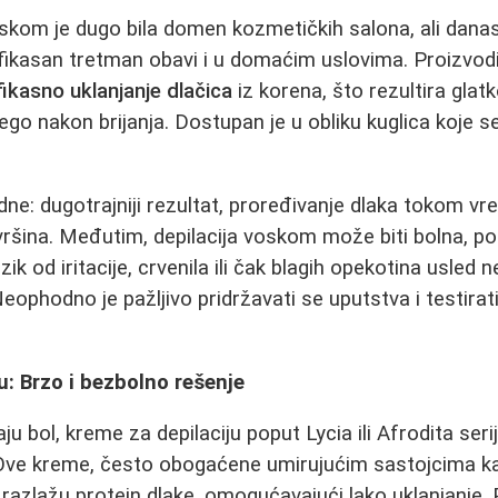
oskom je dugo bila domen kozmetičkih salona, ali danas
ikasan tretman obavi i u domaćim uslovima. Proizvodi
fikasno uklanjanje dlačica
iz korena, što rezultira gla
go nakon brijanja. Dostupan je u obliku kuglica koje se
dne: dugotrajniji rezultat, proređivanje dlaka tokom 
površina. Međutim, depilacija voskom može biti bolna, p
izik od iritacije, crvenila ili čak blagih opekotina usled 
eophodno je pažljivo pridržavati se uputstva i testirat
u: Brzo i bezbolno rešenje
ju bol, kreme za depilaciju poput Lycia ili Afrodita ser
 Ove kreme, često obogaćene umirujućim sastojcima ka
ki razlažu protein dlake, omogućavajući lako uklanjanje