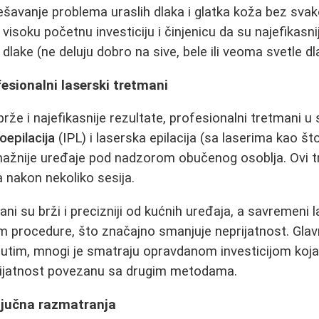
rešavanje problema uraslih dlaka i glatka koža bez svak
visoku početnu investiciju i činjenicu da su najefikasni
dlake (ne deluju dobro na sive, bele ili veoma svetle dl
fesionalni laserski tretmani
brže i najefikasnije rezultate, profesionalni tretmani u
oepilacija
(IPL) i laserska epilacija (sa laserima kao š
snažnije uređaje pod nadzorom obučenog osoblja. Ovi 
 nakon nekoliko sesija.
ni su brži i precizniji od kućnih uređaja, a savremeni l
 procedure, što značajno smanjuje neprijatnost. Glav
utim, mnogi je smatraju opravdanom investicijom koj
rijatnost povezanu sa drugim metodama.
ljučna razmatranja