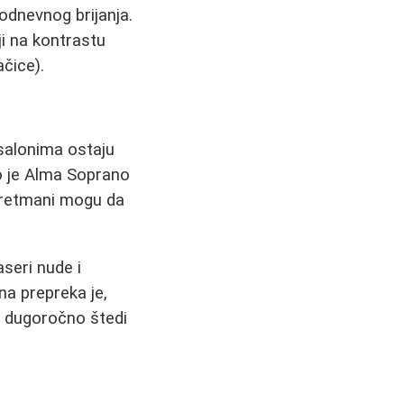
odnevnog brijanja.
ji na kontrastu
ačice).
 salonima ostaju
to je Alma Soprano
tretmani mogu da
aseri nude i
na prepreka je,
a dugoročno štedi