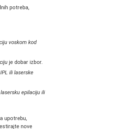
lnih potreba,
aciju voskom kod
ciju
je dobar izbor.
IPL ili laserske
asersku epilaciju ili
za upotrebu,
estirajte nove