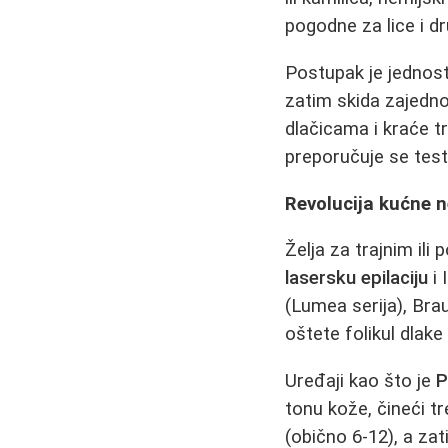
pogodne za lice i d
Postupak je jednost
zatim skida zajedno
dlačicama i kraće t
preporučuje se testi
Revolucija kućne ne
Želja za trajnim il
lasersku epilaciju
i 
(Lumea serija), Bra
oštete folikul dlake 
Uređaji kao što je
P
tonu kože, čineći t
(obično 6-12), a za