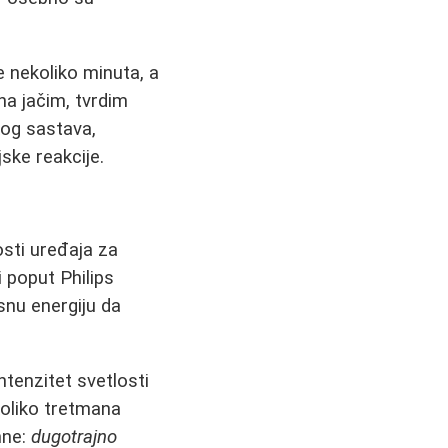
e nekoliko minuta, a
na jačim, tvrdim
kog sastava,
ske reakcije.
osti uređaja za
 poput Philips
snu energiju da
ntenzitet svetlosti
koliko tretmana
mne:
dugotrajno