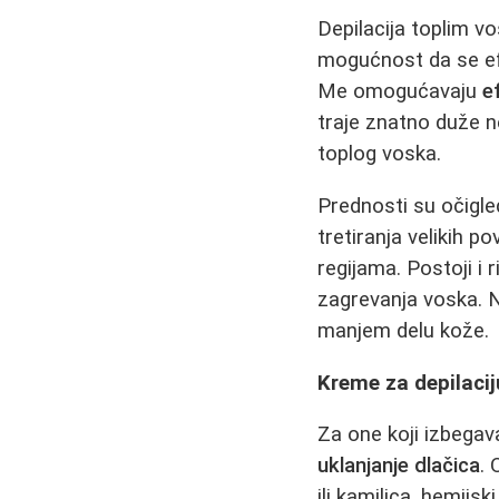
Depilacija toplim v
mogućnost da se ef
Me omogućavaju
e
traje znatno duže ne
toplog voska.
Prednosti su očigle
tretiranja velikih 
regijama. Postoji i r
zagrevanja voska. N
manjem delu kože.
Kreme za depilacij
Za one koji izbegava
uklanjanje dlačica
.
ili kamilica, hemijs