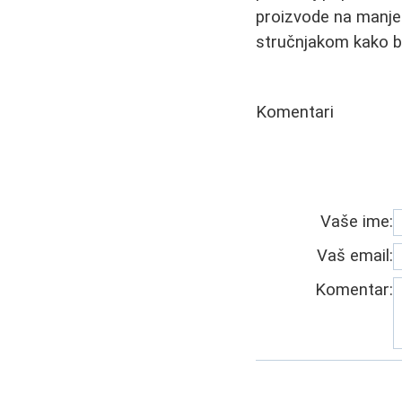
proizvode na manjem 
stručnjakom kako bi
Komentari
Vaše ime:
Vaš email:
Komentar: