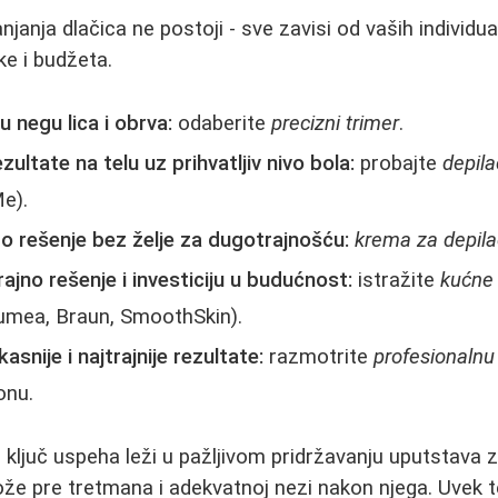
janja dlačica ne postoji - sve zavisi od vaših individua
ake i budžeta.
u negu lica i obrva:
odaberite
precizni trimer
.
zultate na telu uz prihvatljiv nivo bola:
probajte
depil
e).
o rešenje bez želje za dugotrajnošću:
krema za depila
trajno rešenje i investiciju u budućnost:
istražite
kućne 
Lumea, Braun, SmoothSkin).
asnije i najtrajnije rezultate:
razmotrite
profesionalnu l
onu.
, ključ uspeha leži u pažljivom pridržavanju uputstava 
kože pre tretmana i adekvatnoj nezi nakon njega. Uvek t