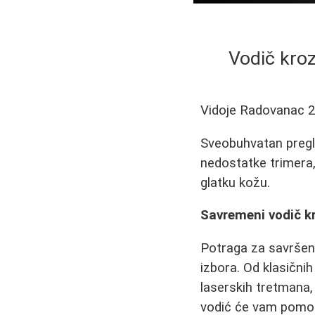
Vodič kroz
Vidoje Radovanac
2
Sveobuhvatan pregle
nedostatke trimera,
glatku kožu.
Savremeni vodič kr
Potraga za savršen
izbora. Od klasični
laserskih tretmana,
vodić će vam pomoći