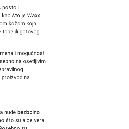
 postoji
 kao što je Waxx
tkom kožom koja
 tope ili gotovog
vremena i mogućnost
osebno na osetljivim
nepravilnog
i proizvod na
ija nude
bezbolno
o što su aloe vera
. Posebno su