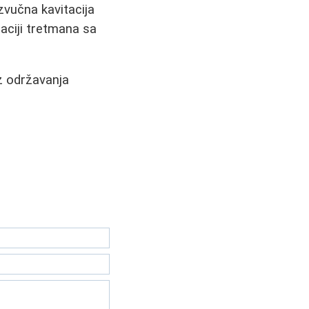
zvučna kavitacija
naciji tretmana sa
ez održavanja