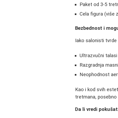
Paket od 3-5 tret
Cela figura (više 
Bezbednost i moguć
Iako salonisti tvrd
Ultrazvučni talasi
Razgradnja masnih
Neophodnost aero
Kao i kod svih este
tretmana, posebno 
Da li vredi pokušat