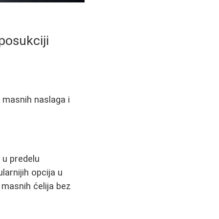
posukciji
e masnih naslaga i
 u predelu
arnijih opcija u
 masnih ćelija bez