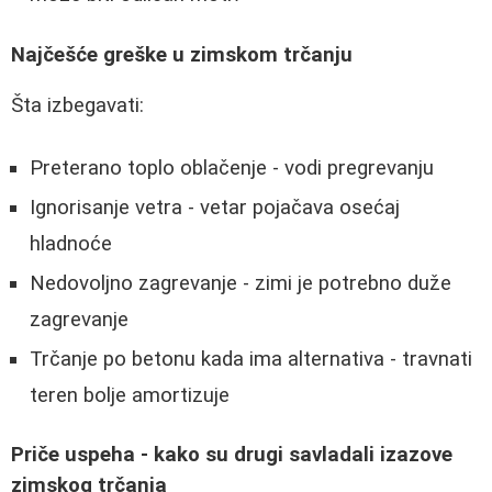
Najčešće greške u zimskom trčanju
Šta izbegavati:
Preterano toplo oblačenje - vodi pregrevanju
Ignorisanje vetra - vetar pojačava osećaj
hladnoće
Nedovoljno zagrevanje - zimi je potrebno duže
zagrevanje
Trčanje po betonu kada ima alternativa - travnati
teren bolje amortizuje
Priče uspeha - kako su drugi savladali izazove
zimskog trčanja