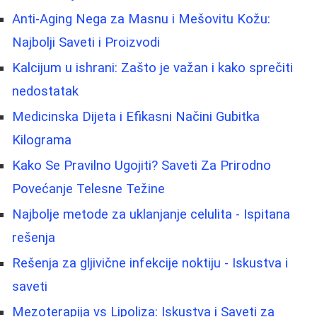
Anti-Aging Nega za Masnu i Mešovitu Kožu:
Najbolji Saveti i Proizvodi
Kalcijum u ishrani: Zašto je važan i kako sprečiti
nedostatak
Medicinska Dijeta i Efikasni Načini Gubitka
Kilograma
Kako Se Pravilno Ugojiti? Saveti Za Prirodno
Povećanje Telesne Težine
Najbolje metode za uklanjanje celulita - Ispitana
rešenja
Rešenja za gljivične infekcije noktiju - Iskustva i
saveti
Mezoterapija vs Lipoliza: Iskustva i Saveti za