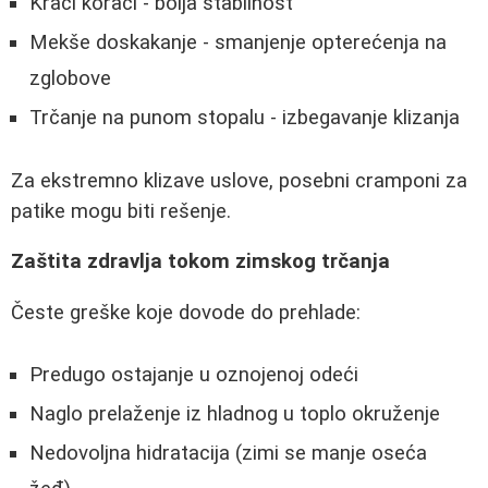
Kraći koraci - bolja stabilnost
Mekše doskakanje - smanjenje opterećenja na
zglobove
Trčanje na punom stopalu - izbegavanje klizanja
Za ekstremno klizave uslove, posebni cramponi za
patike mogu biti rešenje.
Zaštita zdravlja tokom zimskog trčanja
Česte greške koje dovode do prehlade:
Predugo ostajanje u oznojenoj odeći
Naglo prelaženje iz hladnog u toplo okruženje
Nedovoljna hidratacija (zimi se manje oseća