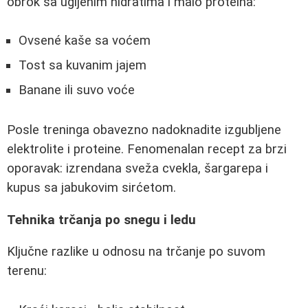
obrok sa ugljenim hidratima i malo proteina:
Ovsené kaše sa voćem
Tost sa kuvanim jajem
Banane ili suvo voće
Posle treninga obavezno nadoknadite izgubljene
elektrolite i proteine. Fenomenalan recept za brzi
oporavak: izrendana sveža cvekla, šargarepa i
kupus sa jabukovim sirćetom.
Tehnika trčanja po snegu i ledu
Ključne razlike u odnosu na trčanje po suvom
terenu: