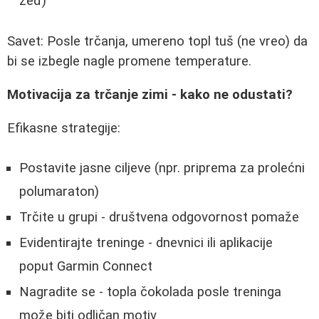
žeđ)
Savet: Posle trčanja, umereno topl tuš (ne vreo) da
bi se izbegle nagle promene temperature.
Motivacija za trčanje zimi - kako ne odustati?
Efikasne strategije:
Postavite jasne ciljeve (npr. priprema za prolećni
polumaraton)
Trčite u grupi - društvena odgovornost pomaže
Evidentirajte treninge - dnevnici ili aplikacije
poput Garmin Connect
Nagradite se - topla čokolada posle treninga
može biti odličan motiv