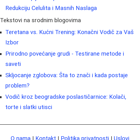
Redukciju Celulita i Masnih Naslaga
Tekstovi na srodnim blogovima
Teretana vs. Kućni Trening: Konačni Vodič za Vaš
Izbor
Prirodno povećanje grudi - Testirane metode i
saveti
Skljocanje zglobova: Šta to znači i kada postaje
problem?
Vodič kroz beogradske poslastičarnice: Kolači,
torte i slatki utisci
O nama
|
Kontakt
|
Politika privatnosti
|
Uslovi