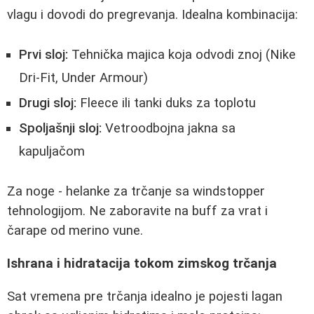
vlagu i dovodi do pregrevanja. Idealna kombinacija:
Prvi sloj:
Tehnička majica koja odvodi znoj (Nike
Dri-Fit, Under Armour)
Drugi sloj:
Fleece ili tanki duks za toplotu
Spoljašnji sloj:
Vetroodbojna jakna sa
kapuljačom
Za noge - helanke za trčanje sa windstopper
tehnologijom. Ne zaboravite na buff za vrat i
čarape od merino vune.
Ishrana i hidratacija tokom zimskog trčanja
Sat vremena pre trčanja idealno je pojesti lagan