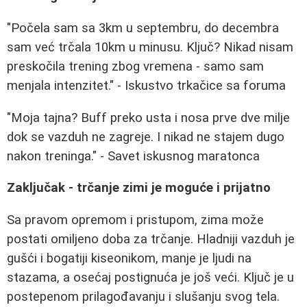
"Počela sam sa 3km u septembru, do decembra
sam već trčala 10km u minusu. Ključ? Nikad nisam
preskočila trening zbog vremena - samo sam
menjala intenzitet." - Iskustvo trkačice sa foruma
"Moja tajna? Buff preko usta i nosa prve dve milje
dok se vazduh ne zagreje. I nikad ne stajem dugo
nakon treninga." - Savet iskusnog maratonca
Zaključak - trčanje zimi je moguće i prijatno
Sa pravom opremom i pristupom, zima može
postati omiljeno doba za trčanje. Hladniji vazduh je
gušći i bogatiji kiseonikom, manje je ljudi na
stazama, a osećaj postignuća je još veći. Ključ je u
postepenom prilagođavanju i slušanju svog tela.