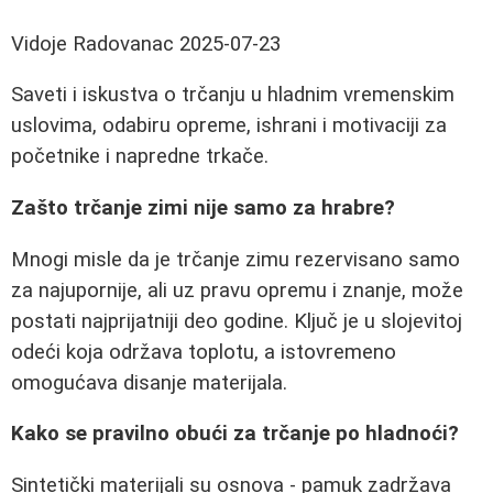
Vidoje Radovanac
2025-07-23
Saveti i iskustva o trčanju u hladnim vremenskim
uslovima, odabiru opreme, ishrani i motivaciji za
početnike i napredne trkače.
Zašto trčanje zimi nije samo za hrabre?
Mnogi misle da je trčanje zimu rezervisano samo
za najupornije, ali uz pravu opremu i znanje, može
postati najprijatniji deo godine. Ključ je u slojevitoj
odeći koja održava toplotu, a istovremeno
omogućava disanje materijala.
Kako se pravilno obući za trčanje po hladnoći?
Sintetički materijali su osnova - pamuk zadržava