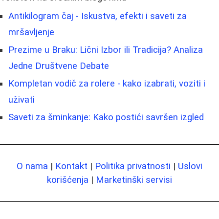
Antikilogram čaj - Iskustva, efekti i saveti za
mršavljenje
Prezime u Braku: Lični Izbor ili Tradicija? Analiza
Jedne Društvene Debate
Kompletan vodič za rolere - kako izabrati, voziti i
uživati
Saveti za šminkanje: Kako postići savršen izgled
O nama
|
Kontakt
|
Politika privatnosti
|
Uslovi
korišćenja
|
Marketinški servisi