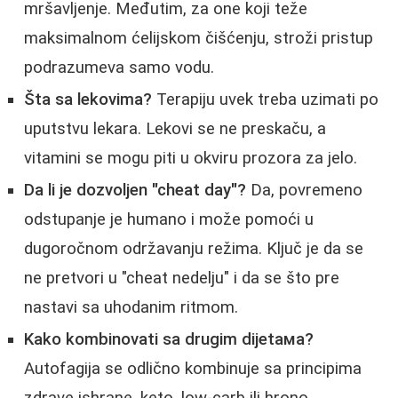
mršavljenje. Međutim, za one koji teže
maksimalnom ćelijskom čišćenju, stroži pristup
podrazumeva samo vodu.
Šta sa lekovima?
Terapiju uvek treba uzimati po
uputstvu lekara. Lekovi se ne preskaču, a
vitamini se mogu piti u okviru prozora za jelo.
Da li je dozvoljen "cheat day"?
Da, povremeno
odstupanje je humano i može pomoći u
dugoročnom održavanju režima. Ključ je da se
ne pretvori u "cheat nedelju" i da se što pre
nastavi sa uhodanim ritmom.
Kako kombinovati sa drugim dijetaма?
Autofagija se odlično kombinuje sa principima