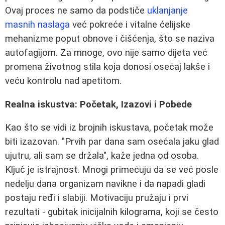
Ovaj proces ne samo da podstiče
uklanjanje
masnih naslaga
već pokreće i vitalne ćelijske
mehanizme poput obnove i čišćenja, što se naziva
autofagijom. Za mnoge, ovo nije samo dijeta već
promena životnog stila koja donosi osećaj lakše i
veću kontrolu nad apetitom.
Realna iskustva: Početak, Izazovi i Pobede
Kao što se vidi iz brojnih iskustava, početak može
biti izazovan. "Prvih par dana sam osećala jaku glad
ujutru, ali sam se držala", kaže jedna od osoba.
Ključ je istrajnost. Mnogi primećuju da se već posle
nedelju dana organizam navikne i da napadi gladi
postaju ređi i slabiji. Motivaciju pružaju i prvi
rezultati - gubitak inicijalnih kilograma, koji se često