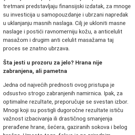
tretmani predstavljaju finansijski izdatak, za mnoge
su investicija u samopouzdanje i ubrzani napredak
u uklanjanju masnih naslaga. Cilj je ukloniti masne
naslage i postići ravnomerniju kožu, a anticelulit
masažom i drugim anti celulit masažama taj
proces se znatno ubrzava.
Šta jesti u prozoru za jelo? Hrana nije
zabranjena, ali pametna
Jedna od najvećih prednosti ovog pristupa je
odsustvo strogo zabranjenih namirnica. Ipak, za
optimalne rezultate, preporučuje se svestan izbor.
Mnogi koji su postigli dugoročne rezultate ističu
važnost izbacivanja ili drastičnog smanjenja
prerađene hrane, šećera, gaziranih sokova i belog