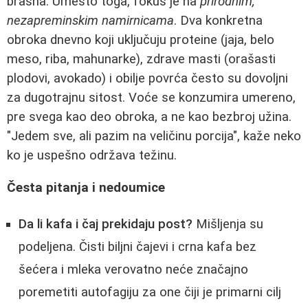
brašna. Umesto toga, fokus je na
prirodnim,
nezapreminskim namirnicama
. Dva konkretna
obroka dnevno koji uključuju proteine (jaja, belo
meso, riba, mahunarke), zdrave masti (orašasti
plodovi, avokado) i obilje povrća često su dovoljni
za dugotrajnu sitost. Voće se konzumira umereno,
pre svega kao deo obroka, a ne kao bezbroj užina.
"Jedem sve, ali pazim na veličinu porcija", kaže neko
ko je uspešno održava težinu.
Česta pitanja i nedoumice
Da li kafa i čaj prekidaju post?
Mišljenja su
podeljena. Čisti biljni čajevi i crna kafa bez
šećera i mleka verovatno neće značajno
poremetiti autofagiju za one čiji je primarni cilj