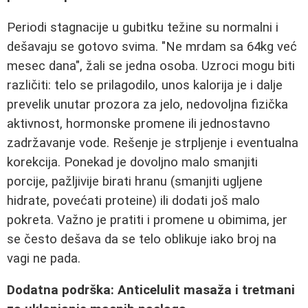
Periodi stagnacije u gubitku težine su normalni i
dešavaju se gotovo svima. "Ne mrdam sa 64kg već
mesec dana", žali se jedna osoba. Uzroci mogu biti
različiti: telo se prilagodilo, unos kalorija je i dalje
prevelik unutar prozora za jelo, nedovoljna fizička
aktivnost, hormonske promene ili jednostavno
zadržavanje vode. Rešenje je strpljenje i eventualna
korekcija. Ponekad je dovoljno malo smanjiti
porcije, pažljivije birati hranu (smanjiti ugljene
hidrate, povećati proteine) ili dodati još malo
pokreta. Važno je pratiti i promene u obimima, jer
se često dešava da se telo oblikuje iako broj na
vagi ne pada.
Dodatna podrška: Anticelulit masaža i tretmani