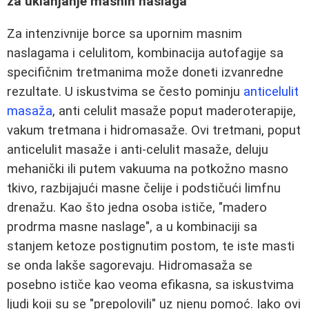
za uklanjanje masnih naslaga
Za intenzivnije borce sa upornim masnim
naslagama i celulitom, kombinacija autofagije sa
specifičnim tretmanima može doneti izvanredne
rezultate. U iskustvima se često pominju
anticelulit
masaža
, anti celulit masaže poput maderoterapije,
vakum tretmana i hidromasaže. Ovi tretmani, poput
anticelulit masaže i anti-celulit masaže, deluju
mehanički ili putem vakuuma na potkožno masno
tkivo, razbijajući masne čelije i podstičući limfnu
drenažu. Kao što jedna osoba ističe, "madero
prodrma masne naslage", a u kombinaciji sa
stanjem ketoze postignutim postom, te iste masti
se onda lakše sagorevaju. Hidromasaža se
posebno ističe kao veoma efikasna, sa iskustvima
ljudi koji su se "prepolovili" uz njenu pomoć. Iako ovi