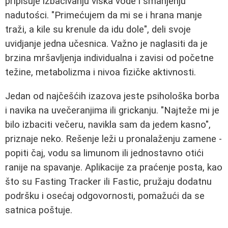
pripisuje izbacivanju viška vode i smanjenju
nadutości. "Primećujem da mi se i hrana manje
traži, a kile su krenule da idu dole", deli svoje
uvidjanje jedna učesnica. Važno je naglasiti da je
brzina mršavljenja individualna i zavisi od početne
težine, metabolizma i nivoa fizičke aktivnosti.
Jedan od najčešćih izazova jeste psihološka borba
i navika na uvečeranjima ili grickanju. "Najteže mi je
bilo izbaciti večeru, navikla sam da jedem kasno",
priznaje neko. Rešenje leži u pronalaženju zamene -
popiti čaj, vodu sa limunom ili jednostavno otići
ranije na spavanje. Aplikacije za praćenje posta, kao
što su Fasting Tracker ili Fastic, pružaju dodatnu
podršku i osećaj odgovornosti, pomažući da se
satnica poštuje.