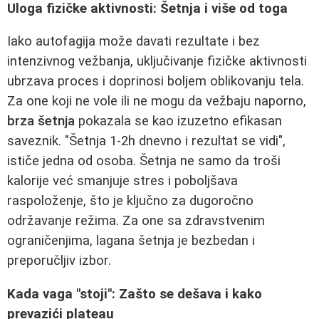
Uloga fizičke aktivnosti: Šetnja i više od toga
Iako autofagija može davati rezultate i bez
intenzivnog vežbanja, uključivanje fizičke aktivnosti
ubrzava proces i doprinosi boljem oblikovanju tela.
Za one koji ne vole ili ne mogu da vežbaju naporno,
brza šetnja
pokazala se kao izuzetno efikasan
saveznik. "Šetnja 1-2h dnevno i rezultat se vidi",
ističe jedna od osoba. Šetnja ne samo da troši
kalorije već smanjuje stres i poboljšava
raspoloženje, što je ključno za dugoročno
održavanje režima. Za one sa zdravstvenim
ograničenjima, lagana šetnja je bezbedan i
preporučljiv izbor.
Kada vaga "stoji": Zašto se dešava i kako
prevazići plateau