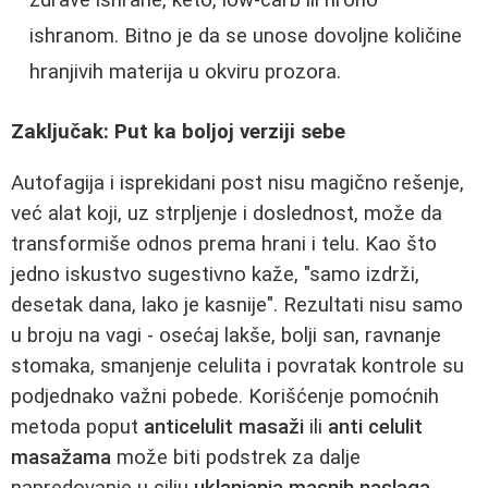
zdrave ishrane, keto, low-carb ili hrono
ishranom. Bitno je da se unose dovoljne količine
hranjivih materija u okviru prozora.
Zaključak: Put ka boljoj verziji sebe
Autofagija i isprekidani post nisu magično rešenje,
već alat koji, uz strpljenje i doslednost, može da
transformiše odnos prema hrani i telu. Kao što
jedno iskustvo sugestivno kaže, "samo izdrži,
desetak dana, lako je kasnije". Rezultati nisu samo
u broju na vagi - osećaj lakše, bolji san, ravnanje
stomaka, smanjenje celulita i povratak kontrole su
podjednako važni pobede. Korišćenje pomoćnih
metoda poput
anticelulit masaži
ili
anti celulit
masažama
može biti podstrek za dalje
napredovanje u cilju
uklanjanja masnih naslaga
.