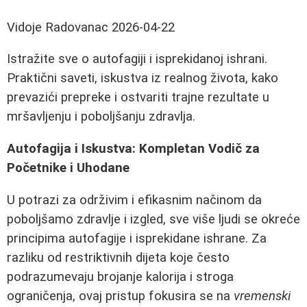
Vidoje Radovanac
2026-04-22
Istražite sve o autofagiji i isprekidanoj ishrani.
Praktični saveti, iskustva iz realnog života, kako
prevazići prepreke i ostvariti trajne rezultate u
mršavljenju i poboljšanju zdravlja.
Autofagija i Iskustva: Kompletan Vodič za
Početnike i Uhodane
U potrazi za održivim i efikasnim načinom da
poboljšamo zdravlje i izgled, sve više ljudi se okreće
principima autofagije i isprekidane ishrane. Za
razliku od restriktivnih dijeta koje često
podrazumevaju brojanje kalorija i stroga
ograničenja, ovaj pristup fokusira se na
vremenski