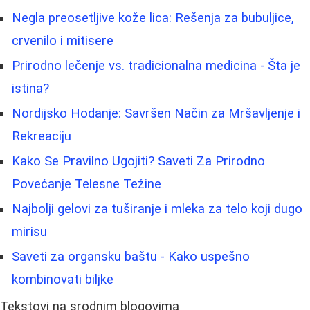
Negla preosetljive kože lica: Rešenja za bubuljice,
crvenilo i mitisere
Prirodno lečenje vs. tradicionalna medicina - Šta je
istina?
Nordijsko Hodanje: Savršen Način za Mršavljenje i
Rekreaciju
Kako Se Pravilno Ugojiti? Saveti Za Prirodno
Povećanje Telesne Težine
Najbolji gelovi za tuširanje i mleka za telo koji dugo
mirisu
Saveti za organsku baštu - Kako uspešno
kombinovati biljke
Tekstovi na srodnim blogovima