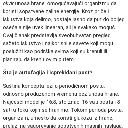
okvir
unosa hrane, omogućavajući organizmu da
koristi sopstvene zalihe energije. Kroz priče i
iskustva koja delimo, postaje jasno da put do boljeg
osećaja nije uvek linearan, ali je svakako moguć.
Ovaj članak predstavlja sveobuhvatan pregled,
sažeto iskustvo i najkorisnije savete koji mogu
poslužiti kao podrška svima koji su krenuli ili
planiraju da krenu ovim putem.
Šta je autofagija i isprekidani post?
Suština koncepta leži u periodičnom postu,
odnosno produženom vremenu bez unosa hrane.
Najčešći model je 16:8, što znači 16 sati posta i 8
sati u toku kojih se hranimo. Tokom perioda posta,
organizam, umesto da koristi glukozu iz hrane,
prelazi na sagorevanje sopstvenih masnih naslaga.