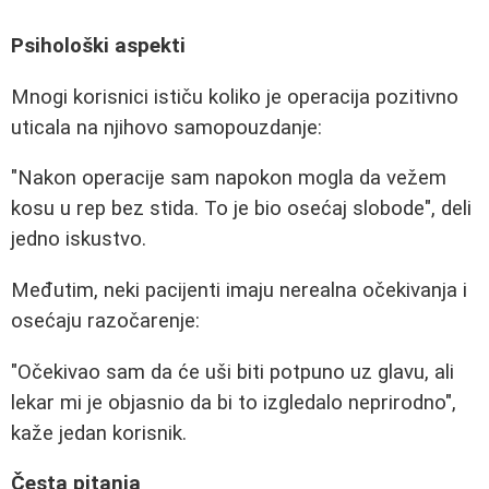
Psihološki aspekti
Mnogi korisnici ističu koliko je operacija pozitivno
uticala na njihovo samopouzdanje:
"Nakon operacije sam napokon mogla da vežem
kosu u rep bez stida. To je bio osećaj slobode", deli
jedno iskustvo.
Međutim, neki pacijenti imaju nerealna očekivanja i
osećaju razočarenje:
"Očekivao sam da će uši biti potpuno uz glavu, ali
lekar mi je objasnio da bi to izgledalo neprirodno",
kaže jedan korisnik.
Česta pitanja