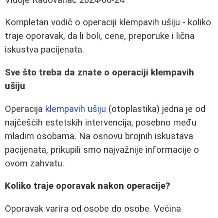
Kompletan vodič o operaciji klempavih ušiju - koliko
traje oporavak, da li boli, cene, preporuke i lična
iskustva pacijenata.
Sve što treba da znate o operaciji klempavih
ušiju
Operacija
klempavih ušiju
(otoplastika) jedna je od
najčešćih estetskih intervencija, posebno među
mladim osobama. Na osnovu brojnih iskustava
pacijenata, prikupili smo najvažnije informacije o
ovom zahvatu.
Koliko traje oporavak nakon operacije?
Oporavak varira od osobe do osobe. Većina