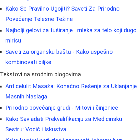
Kako Se Pravilno Ugojiti? Saveti Za Prirodno
Povećanje Telesne Težine
Najbolji gelovi za tuširanje i mleka za telo koji dugo
mirisu
Saveti za organsku baštu - Kako uspešno
kombinovati biljke
Tekstovi na srodnim blogovima
Anticelulit Masaža: Konačno Rešenje za Uklanjanje
Masnih Naslaga
Prirodno povećanje grudi - Mitovi i činjenice
Kako Savladati Prekvalifikaciju za Medicinsku
Sestru: Vodič i Iskustva