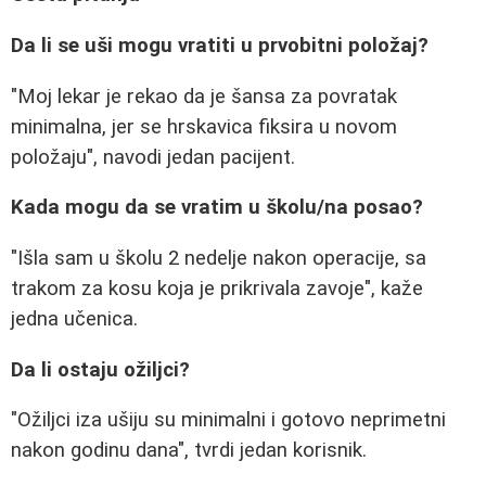
Da li se uši mogu vratiti u prvobitni položaj?
"Moj lekar je rekao da je šansa za povratak
minimalna, jer se hrskavica fiksira u novom
položaju", navodi jedan pacijent.
Kada mogu da se vratim u školu/na posao?
"Išla sam u školu 2 nedelje nakon operacije, sa
trakom za kosu koja je prikrivala zavoje", kaže
jedna učenica.
Da li ostaju ožiljci?
"Ožiljci iza ušiju su minimalni i gotovo neprimetni
nakon godinu dana", tvrdi jedan korisnik.