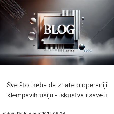
Sve što treba da znate o operaciji
klempavih ušiju - iskustva i saveti
Vidoje Radovanac
2024-06-24