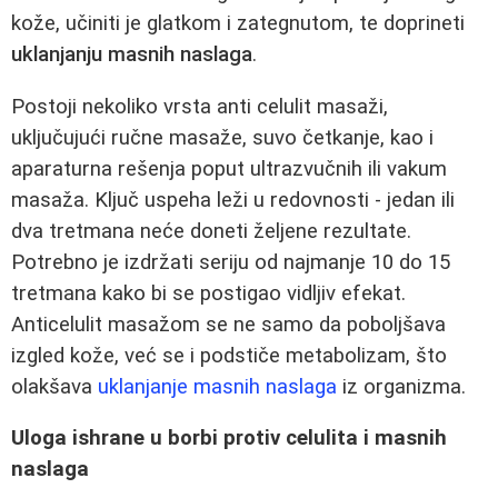
kože, učiniti je glatkom i zategnutom, te doprineti
uklanjanju masnih naslaga
.
Postoji nekoliko vrsta anti celulit masaži,
uključujući ručne masaže, suvo četkanje, kao i
aparaturna rešenja poput ultrazvučnih ili vakum
masaža. Ključ uspeha leži u redovnosti - jedan ili
dva tretmana neće doneti željene rezultate.
Potrebno je izdržati seriju od najmanje 10 do 15
tretmana kako bi se postigao vidljiv efekat.
Anticelulit masažom se ne samo da poboljšava
izgled kože, već se i podstiče metabolizam, što
olakšava
uklanjanje masnih naslaga
iz organizma.
Uloga ishrane u borbi protiv celulita i masnih
naslaga