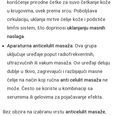
korišćenje prirodne četke za suvo četkanje kože
u krugovima, uvek prema srcu. Poboljšava
cirkulaciju, uklanja mrtve ćelije kože i podstiče
limfni sistem, što doprinosi
uklanjanju masnih
naslaga
.
Aparaturna anticelulit masaža:
Ova grupa
uključuje uređaje poput radiofrekventnih,
ultrazvučnih ili vakum masaža. Ovi uređaji deluju
dublje u tkivo, zagrevajući i razbijajući masne
čelije na način koji ručna
anti celulit masaža
ne
može. Često se koriste u kombinaciji sa
serumima ili gelovima za pojačavanje efekta.
Bez obzira na izabranu vrstu
anticelulit masaže
,