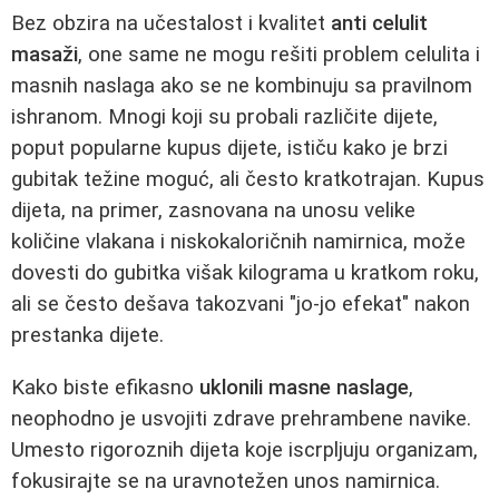
Bez obzira na učestalost i kvalitet
anti celulit
masaži
, one same ne mogu rešiti problem celulita i
masnih naslaga ako se ne kombinuju sa pravilnom
ishranom. Mnogi koji su probali različite dijete,
poput popularne kupus dijete, ističu kako je brzi
gubitak težine moguć, ali često kratkotrajan. Kupus
dijeta, na primer, zasnovana na unosu velike
količine vlakana i niskokaloričnih namirnica, može
dovesti do gubitka višak kilograma u kratkom roku,
ali se često dešava takozvani "jo-jo efekat" nakon
prestanka dijete.
Kako biste efikasno
uklonili masne naslage
,
neophodno je usvojiti zdrave prehrambene navike.
Umesto rigoroznih dijeta koje iscrpljuju organizam,
fokusirajte se na uravnotežen unos namirnica.