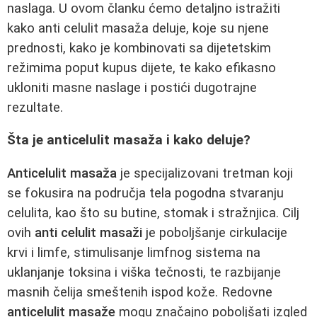
naslaga. U ovom članku ćemo detaljno istražiti
kako anti celulit masaža deluje, koje su njene
prednosti, kako je kombinovati sa dijetetskim
režimima poput kupus dijete, te kako efikasno
ukloniti masne naslage i postići dugotrajne
rezultate.
Šta je anticelulit masaža i kako deluje?
Anticelulit masaža
je specijalizovani tretman koji
se fokusira na područja tela pogodna stvaranju
celulita, kao što su butine, stomak i stražnjica. Cilj
ovih
anti celulit masaži
je poboljšanje cirkulacije
krvi i limfe, stimulisanje limfnog sistema na
uklanjanje toksina i viška tečnosti, te razbijanje
masnih čelija smeštenih ispod kože. Redovne
anticelulit masaže
mogu značajno poboljšati izgled