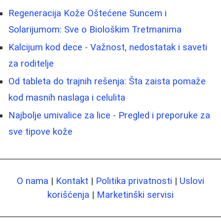
Regeneracija Kože Oštećene Suncem i
Solarijumom: Sve o Biološkim Tretmanima
Kalcijum kod dece - Važnost, nedostatak i saveti
za roditelje
Od tableta do trajnih rešenja: Šta zaista pomaže
kod masnih naslaga i celulita
Najbolje umivalice za lice - Pregled i preporuke za
sve tipove kože
O nama
|
Kontakt
|
Politika privatnosti
|
Uslovi
korišćenja
|
Marketinški servisi