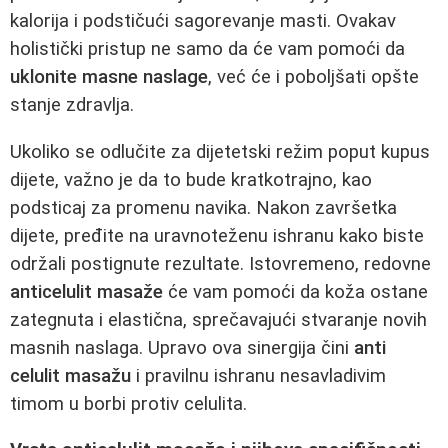
kalorija i podstičući sagorevanje masti. Ovakav
holistički pristup ne samo da će vam pomoći da
uklonite masne naslage
, već će i poboljšati opšte
stanje zdravlja.
Ukoliko se odlučite za dijetetski režim poput kupus
dijete, važno je da to bude kratkotrajno, kao
podsticaj za promenu navika. Nakon završetka
dijete, pređite na uravnoteženu ishranu kako biste
održali postignute rezultate. Istovremeno, redovne
anticelulit masaže
će vam pomoći da koža ostane
zategnuta i elastična, sprečavajući stvaranje novih
masnih naslaga. Upravo ova sinergija čini
anti
celulit masažu
i pravilnu ishranu nesavladivim
timom u borbi protiv celulita.