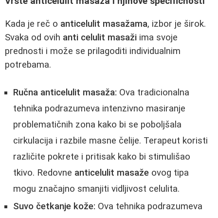
Vrste anticelulit masaža i njihove specifičnosti
Kada je reč o
anticelulit masažama
, izbor je širok.
Svaka od ovih
anti celulit masaži
ima svoje
prednosti i može se prilagoditi individualnim
potrebama.
Ručna anticelulit masaža:
Ova tradicionalna
tehnika podrazumeva intenzivno masiranje
problematičnih zona kako bi se poboljšala
cirkulacija i razbile masne čelije. Terapeut koristi
različite pokrete i pritisak kako bi stimulišao
tkivo. Redovne
anticelulit masaže
ovog tipa
mogu značajno smanjiti vidljivost celulita.
Suvo četkanje kože:
Ova tehnika podrazumeva