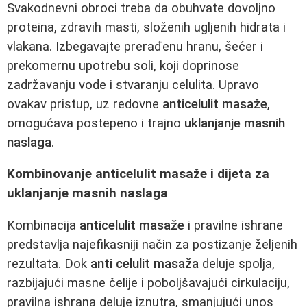
Svakodnevni obroci treba da obuhvate dovoljno
proteina, zdravih masti, složenih ugljenih hidrata i
vlakana. Izbegavajte prerađenu hranu, šećer i
prekomernu upotrebu soli, koji doprinose
zadržavanju vode i stvaranju celulita. Upravo
ovakav pristup, uz redovne
anticelulit masaže
,
omogućava postepeno i trajno
uklanjanje masnih
naslaga
.
Kombinovanje anticelulit masaže i dijeta za
uklanjanje masnih naslaga
Kombinacija
anticelulit masaže
i pravilne ishrane
predstavlja najefikasniji način za postizanje željenih
rezultata. Dok
anti celulit masaža
deluje spolja,
razbijajući masne čelije i poboljšavajući cirkulaciju,
pravilna ishrana deluje iznutra, smanjujući unos