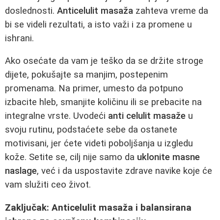
doslednosti.
Anticelulit masaža
zahteva vreme da
bi se videli rezultati, a isto važi i za promene u
ishrani.
Ako osećate da vam je teško da se držite stroge
dijete, pokušajte sa manjim, postepenim
promenama. Na primer, umesto da potpuno
izbacite hleb, smanjite količinu ili se prebacite na
integralne vrste. Uvodeći
anti celulit masaže
u
svoju rutinu, podstaćete sebe da ostanete
motivisani, jer ćete videti poboljšanja u izgledu
kože. Setite se, cilj nije samo da
uklonite masne
naslage
, već i da uspostavite zdrave navike koje će
vam služiti ceo život.
Zaključak: Anticelulit masaža i balansirana