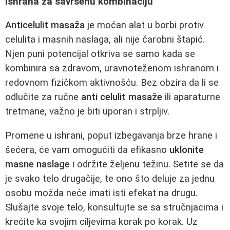
ishrana za savršenu kombinaciju
Anticelulit masaža
je moćan alat u borbi protiv
celulita i masnih naslaga, ali nije čarobni štapić.
Njen puni potencijal otkriva se samo kada se
kombinira sa zdravom, uravnoteženom ishranom i
redovnom fizičkom aktivnošću. Bez obzira da li se
odlučite za ručne
anti celulit masaže
ili aparaturne
tretmane, važno je biti uporan i strpljiv.
Promene u ishrani, poput izbegavanja brze hrane i
šećera, će vam omogućiti da efikasno
uklonite
masne naslage
i održite željenu težinu. Setite se da
je svako telo drugačije, te ono što deluje za jednu
osobu možda neće imati isti efekat na drugu.
Slušajte svoje telo, konsultujte se sa stručnjacima i
krećite ka svojim ciljevima korak po korak. Uz