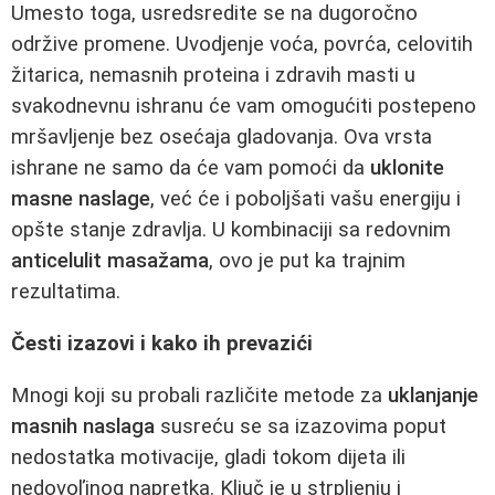
Umesto toga, usredsredite se na dugoročno
održive promene. Uvodjenje voća, povrća, celovitih
žitarica, nemasnih proteina i zdravih masti u
svakodnevnu ishranu će vam omogućiti postepeno
mršavljenje bez osećaja gladovanja. Ova vrsta
ishrane ne samo da će vam pomoći da
uklonite
masne naslage
, već će i poboljšati vašu energiju i
opšte stanje zdravlja. U kombinaciji sa redovnim
anticelulit masažama
, ovo je put ka trajnim
rezultatima.
Česti izazovi i kako ih prevazići
Mnogi koji su probali različite metode za
uklanjanje
masnih naslaga
susreću se sa izazovima poput
nedostatka motivacije, gladi tokom dijeta ili
nedovoľjnog napretka. Ključ je u strpljenju i