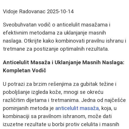
Vidoje Radovanac
2025-10-14
Sveobuhvatan vodič o anticelulit masažama i
efektivnim metodama za uklanjanje masnih
naslaga. Otkrijte kako kombinovati pravilnu ishranu i
tretmane za postizanje optimalnih rezultata.
Anticelulit Masaža i Uklanjanje Masnih Naslaga:
Kompletan Vodič
U potrazi za brzim rešenjima za gubitak težine i
poboljšanje izgleda kože, mnogi se okreću
različitim dijetama i tretmanima. Jedna od najčešće
pominjanih metoda je
anticelulit masaža
, koja, u
kombinaciji sa pravilnom ishranom, može dati
izuzetne rezultate u borbi protiv celulita i masnih