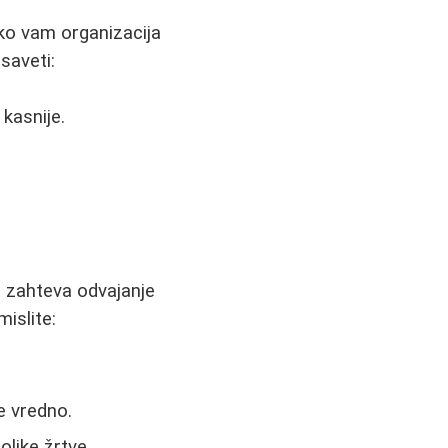
Ako vam organizacija
saveti:
 kasnije.
li zahteva odvajanje
islite:
e vredno.
like žrtve.