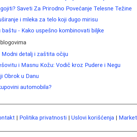
gojiti? Saveti Za Prirodno Povećanje Telesne Težine
tuširanje i mleka za telo koji dugo mirisu
 baštu - Kako uspešno kombinovati biljke
 blogovima
Modni detalj i zaštita očiju
šovitu i Masnu Kožu: Vodič kroz Pudere i Negu
ji Obrok u Danu
i kupovini automobila?
ontakt
|
Politika privatnosti
|
Uslovi korišćenja
|
Marketi