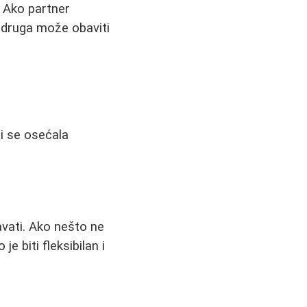
. Ako partner
 druga može obaviti
bi se osećala
avati. Ako nešto ne
e biti fleksibilan i