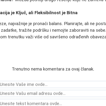
cija je Ključ, ali Fleksibilnost je Bitna
e, najvažnije je pronaći balans. Planirajte, ali ne pos
 zadatke, tražite podršku i nemojte zaboraviti na sebe
kom trenutku važi više od savršeno odrađenih obaveza
Trenutno nema komentara za ovaj članak.