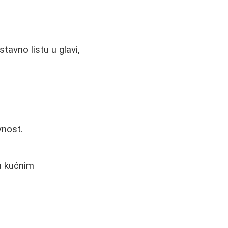
stavno listu u glavi,
vnost.
u kućnim