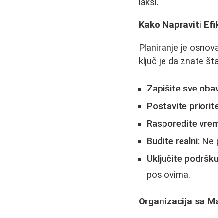
lakši.
Kako Napraviti Ef
Planiranje je osnova.
ključ je da znate št
Zapišite sve oba
Postavite priorit
Rasporedite vrem
Budite realni:
Ne p
Uključite podršku
poslovima.
Organizacija sa 