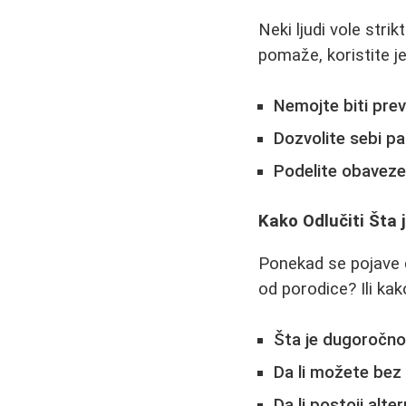
Neki ljudi vole str
pomaže, koristite je
Nemojte biti prev
Dozvolite sebi pa
Podelite obaveze
Kako Odlučiti Šta 
Ponekad se pojave di
od porodice? Ili kak
Šta je dugoročno
Da li možete bez
Da li postoji alte