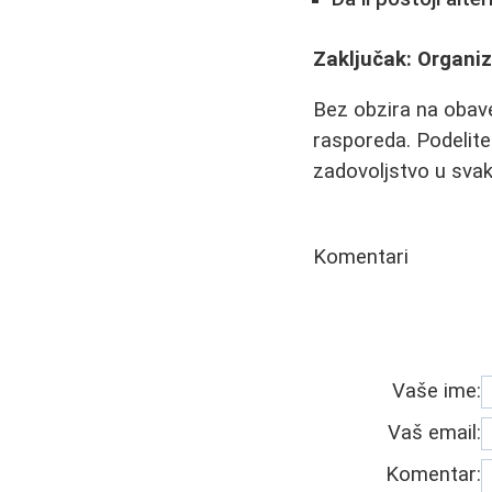
Zaključak: Organiza
Bez obzira na obavez
rasporeda. Podelite
zadovoljstvo u sva
Komentari
Vaše ime:
Vaš email:
Komentar: