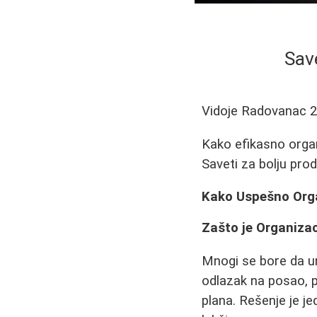
Sav
Vidoje Radovanac
2
Kako efikasno organ
Saveti za bolju pro
Kako Uspešno Orga
Zašto je Organizac
Mnogi se bore da ura
odlazak na posao, 
plana. Rešenje je je