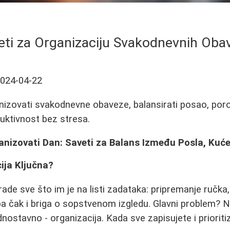
eti za Organizaciju Svakodnevnih Oba
024-04-22
izovati svakodnevne obaveze, balansirati posao, porod
duktivnost bez stresa.
nizovati Dan: Saveti za Balans Između Posla, Kuće
ija Ključna?
de sve što im je na listi zadataka: pripremanje ručka, 
pa čak i briga o sopstvenom izgledu. Glavni problem? 
dnostavno - organizacija. Kada sve zapisujete i prioriti