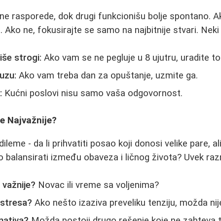
iktne rasporede, dok drugi funkcionišu bolje spontano. 
. Ako ne, fokusirajte se samo na najbitnije stvari. Neki 
iše strogi:
Ako vam se ne pegluje u 8 ujutru, uradite to
uzu:
Ako vam treba dan za opuštanje, uzmite ga.
:
Kućni poslovi nisu samo vaša odgovornost.
je Najvažnije?
leme - da li prihvatiti posao koji donosi velike pare, a
o balansirati između obaveza i ličnog života? Uvek razm
 važnije?
Novac ili vreme sa voljenima?
 stresa?
Ako nešto izaziva preveliku tenziju, možda nij
rnativa?
Možda postoji drugo rešenje koje ne zahteva to