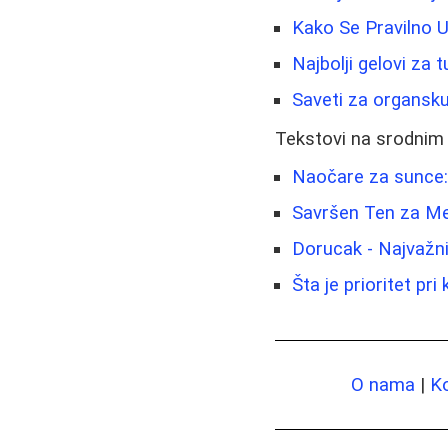
Kako Se Pravilno U
Najbolji gelovi za 
Saveti za organsku
Tekstovi na srodnim
Naočare za sunce: 
Savršen Ten za Me
Dorucak - Najvažni
Šta je prioritet pr
O nama
|
K