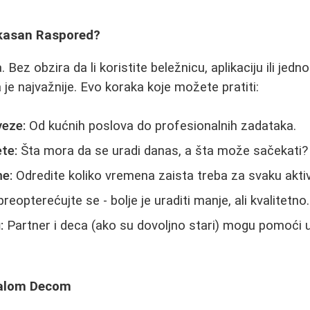
ikasan Raspored?
 Bez obzira da li koristite beležnicu, aplikaciju ili jedno
a je najvažnije. Evo koraka koje možete pratiti:
veze:
Od kućnih poslova do profesionalnih zadataka.
ete:
Šta mora da se uradi danas, a šta može sačekati?
e:
Odredite koliko vremena zaista treba za svaku akti
reopterećujte se - bolje je uraditi manje, ali kvalitetno.
:
Partner i deca (ako su dovoljno stari) mogu pomoći 
Malom Decom