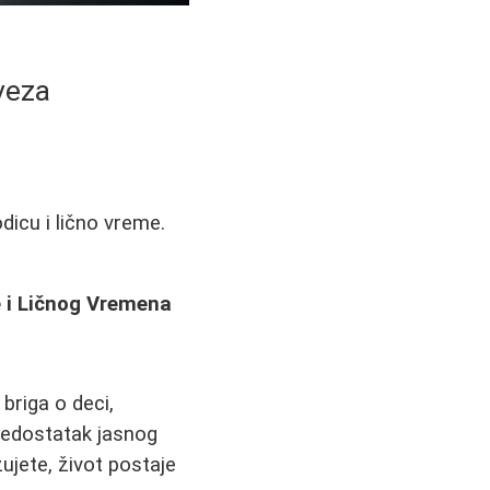
veza
icu i lično vreme.
 i Ličnog Vremena
briga o deci,
Nedostatak jasnog
zujete, život postaje