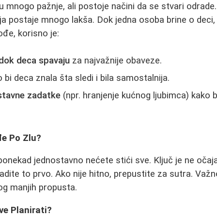
 mnogo pažnje, ali postoje načini da se stvari odrade
a postaje mnogo lakša. Dok jedna osoba brine o deci,
đe, korisno je:
 dok deca spavaju
za najvažnije obaveze.
 bi deca znala šta sledi i bila samostalnija.
ostavne zadatke
(npr. hranjenje kućnog ljubimca) kako 
e Po Zlu?
 ponekad jednostavno nećete stići sve. Ključ je ne očaj
ite to prvo. Ako nije hitno, prepustite za sutra. Važno j
og manjih propusta.
ve Planirati?