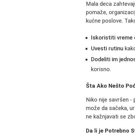
Mala deca zahtevaju
pomaže, organizacij
kućne poslove. Tako
Iskoristiti vreme
Uvesti rutinu
kako
Dodeliti im jedn
korisno.
Šta Ako Nešto Pođ
Niko nije savršen -
može da sačeka, urad
ne kažnjavati se zb
Da li je Potrebno S