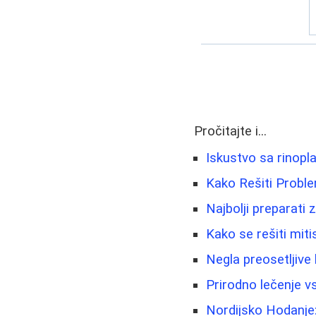
Pročitajte i...
Iskustvo sa rinopl
Kako Rešiti Proble
Najbolji preparati
Kako se rešiti miti
Negla preosetljive 
Prirodno lečenje vs
Nordijsko Hodanje: