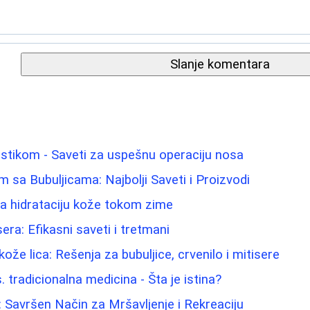
Slanje komentara
astikom - Saveti za uspešnu operaciju nosa
m sa Bubuljicama: Najbolji Saveti i Proizvodi
 za hidrataciju kože tokom zime
sera: Efikasni saveti i tretmani
kože lica: Rešenja za bubuljice, crvenilo i mitisere
. tradicionalna medicina - Šta je istina?
 Savršen Način za Mršavljenje i Rekreaciju