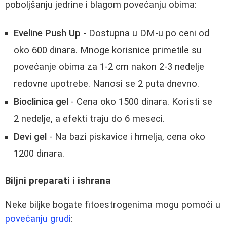
poboljšanju jedrine i blagom povećanju obima:
Eveline Push Up
- Dostupna u DM-u po ceni od
oko 600 dinara. Mnoge korisnice primetile su
povećanje obima za 1-2 cm nakon 2-3 nedelje
redovne upotrebe. Nanosi se 2 puta dnevno.
Bioclinica gel
- Cena oko 1500 dinara. Koristi se
2 nedelje, a efekti traju do 6 meseci.
Devi gel
- Na bazi piskavice i hmelja, cena oko
1200 dinara.
Biljni preparati i ishrana
Neke biljke bogate fitoestrogenima mogu pomoći u
povećanju grudi
: