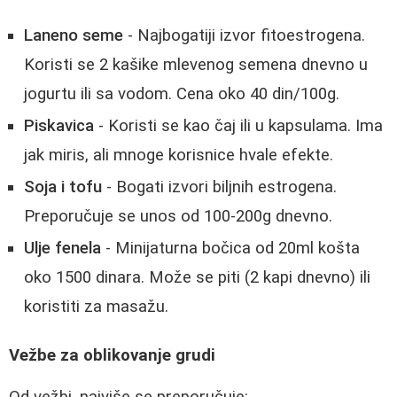
Laneno seme
- Najbogatiji izvor fitoestrogena.
Koristi se 2 kašike mlevenog semena dnevno u
jogurtu ili sa vodom. Cena oko 40 din/100g.
Piskavica
- Koristi se kao čaj ili u kapsulama. Ima
jak miris, ali mnoge korisnice hvale efekte.
Soja i tofu
- Bogati izvori biljnih estrogena.
Preporučuje se unos od 100-200g dnevno.
Ulje fenela
- Minijaturna bočica od 20ml košta
oko 1500 dinara. Može se piti (2 kapi dnevno) ili
koristiti za masažu.
Vežbe za oblikovanje grudi
Od vežbi, najviše se preporučuje: