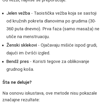
Jelen vežba
- Taoistička vežba koja se sastoji
od kružnih pokreta dlanovima po grudima (30-
360 puta dnevno). Prva faza (samo masaža) ne
utiče na menstruaciju.
Ženski sklekovi
- Ojačavaju mišiće ispod grudi,
dajući im čvršći izgled.
Bendž pres
- Koristi tegove za oblikovanje
grudnog koša.
Šta ne deluje?
Na osnovu iskustava, ove metode nisu pokazale
značajne rezultate: