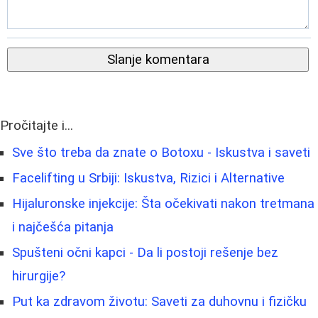
Slanje komentara
Pročitajte i...
Sve što treba da znate o Botoxu - Iskustva i saveti
Facelifting u Srbiji: Iskustva, Rizici i Alternative
Hijaluronske injekcije: Šta očekivati nakon tretmana
i najčešća pitanja
Spušteni očni kapci - Da li postoji rešenje bez
hirurgije?
Put ka zdravom životu: Saveti za duhovnu i fizičku