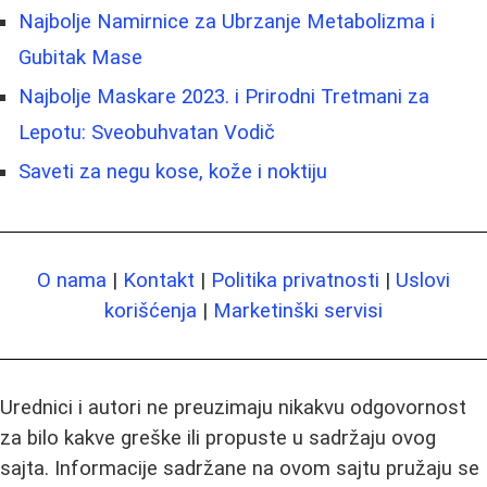
Najbolje Namirnice za Ubrzanje Metabolizma i
Gubitak Mase
Najbolje Maskare 2023. i Prirodni Tretmani za
Lepotu: Sveobuhvatan Vodič
Saveti za negu kose, kože i noktiju
O nama
|
Kontakt
|
Politika privatnosti
|
Uslovi
korišćenja
|
Marketinški servisi
Urednici i autori ne preuzimaju nikakvu odgovornost
za bilo kakve greške ili propuste u sadržaju ovog
sajta. Informacije sadržane na ovom sajtu pružaju se