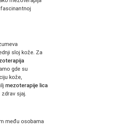
 kako mezoterapija
 fascinantnoj
azumeva
dnji sloj kože. Za
oterapija
amo gde su
ciju kože,
ilj
mezoterapije lica
 zdrav sjaj.
rnom među osobama