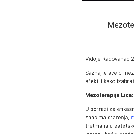
Mezoter
Vidoje Radovanac
2
Saznajte sve o mezot
efekti i kako izabra
Mezoterapija Lica:
U potrazi za efika
znacima starenja,
m
tretmana u estetsko