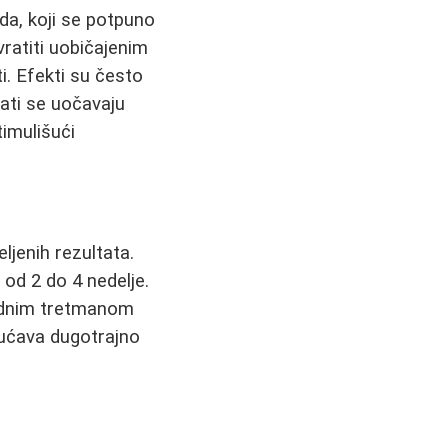
da, koji se potpuno
vratiti uobičajenim
i. Efekti su često
ltati se uočavaju
imulišući
ljenih rezultata.
od 2 do 4 nedelje.
jednim tretmanom
ćava dugotrajno