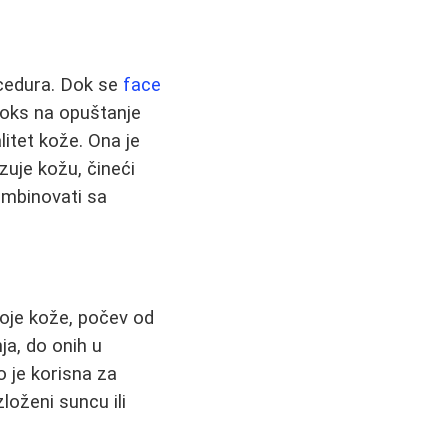
ocedura. Dok se
face
otoks na opuštanje
litet kože. Ona je
izuje kožu, čineći
ombinovati sa
voje kože, počev od
ja, do onih u
o je korisna za
loženi suncu ili