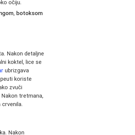
oko očiju.
tingom
,
botoksom
ta. Nakon detaljne
ni koktel, lice se
ar
ubrizgava
peuti koriste
ako zvuči
e. Nakon tretmana,
 crvenila.
ka. Nakon