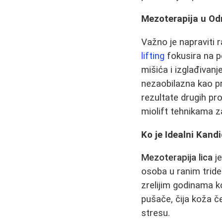
Mezoterapija u Od
Važno je napraviti 
lifting
fokusira na p
mišića i izglađivanj
nezaobilazna kao pri
rezultate drugih pr
miolift tehnikama z
Ko je Idealni Kand
Mezoterapija lica
je
osoba u ranim tride
zrelijim godinama k
pušače, čija koža če
stresu.