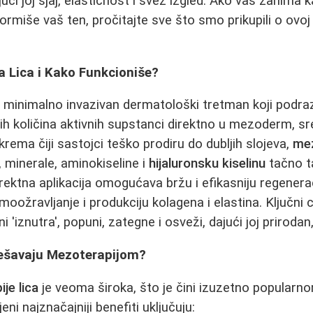
ući joj sjaj, elastičnost i svež izgled. Ako vas zanima
ormiše vaš ten, pročitajte sve što smo prikupili o ovoj
a Lica i Kako Funkcioniše?
 minimalno invazivan dermatološki tretman koji podr
ih količina aktivnih supstanci direktno u mezoderm, sre
krema čiji sastojci teško prodiru do dubljih slojeva,
mez
, minerale, aminokiseline i
hijaluronsku kiselinu
tačno t
irektna aplikacija omogućava bržu i efikasniju regenera
oožravljanje i produkciju kolagena i elastina. Ključni c
 'iznutra', popuni, zategne i osveži, dajući joj prirodan,
Rešavaju Mezoterapijom?
je lica
je veoma široka, što je čini izuzetno popula
jeni najznačajniji benefiti uključuju: