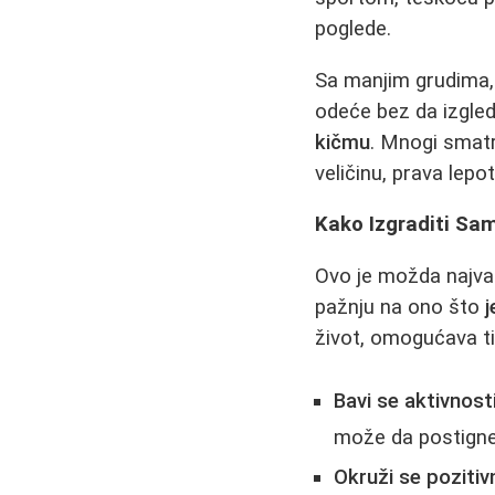
poglede.
Sa manjim grudima, 
odeće bez da izgled
kičmu
. Mnogi smatr
veličinu, prava lep
Kako Izgraditi Sam
Ovo je možda najva
pažnju na ono što
j
život, omogućava ti
Bavi se aktivnost
može da postigne,
Okruži se pozitiv