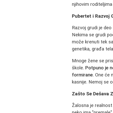
njihovim roditeljim
Pubertet i Razvoj 
Razvoj grudi je de
Nekima se grudi poč
može krenuti tek sa
genetika, građa tela
Mnoge žene se prise
škole.
Potpuno je n
formirane
. One će 
kasnije. Nemoj se o
Zašto Se Dešava Za
Žalosna je realnost 
neko ima "premale" 