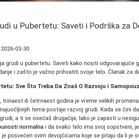
udi u Pubertetu: Saveti i Podrška za D
2026-03-30
 grudi u pubertetu. Saveti kako nositi odgovarajuće g
nje i zašto je važno prihvatiti svoje telo. Članak za dev
rtetu: Sve Što Treba Da Znaš O Razvoju i Samopou
 trinaest ili četrnaest godina je vreme velikih promena
najuočljivijih tema postaje razvoj grudi. Kada se čini d
rudi, a ti se osećaš drugačije, lako je zapasti u nesigu
tpunosti normalna
i da svako telo ima svoj sopstveni, 
 je posvećen svim devojčicama koje se pitaju da li je sv