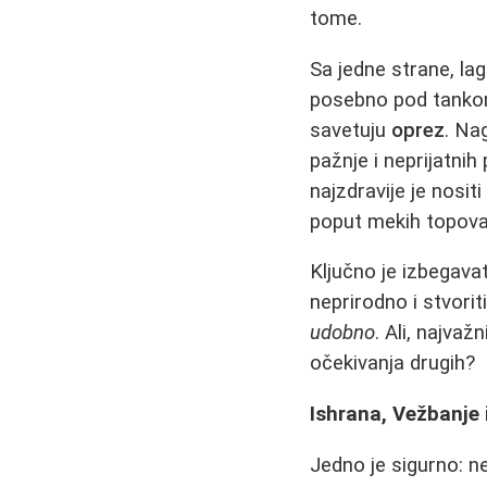
tome.
Sa jedne strane, la
posebno pod tankom 
savetuju
oprez
. Na
pažnje i neprijatnih
najzdravije je nosi
poput mekih topova 
Ključno je izbegavat
neprirodno i stvorit
udobno
. Ali, najvaž
očekivanja drugih?
Ishrana, Vežbanje 
Jedno je sigurno: n