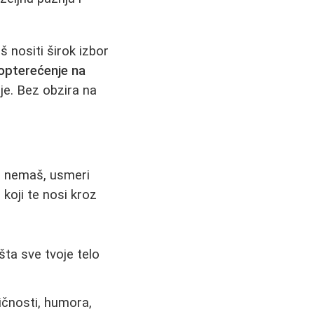
 nositi širok izbor
 opterećenje na
je. Bez obzira na
a nemaš, usmeri
koji te nosi kroz
 šta sve tvoje telo
ličnosti, humora,