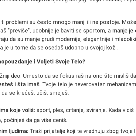
ti problemi su često mnogo manji ili ne postoje. Možeš
aš "previše", udobnije je baviti se sportom, a
manje je
aju da su manje grudi modernije, elegantnije i mladoliki
ota je u tome da se osećaš udobno u svojoj koži.
opouzdanje i Voljeti Svoje Telo?
žniji deo. Umesto da se fokusiraš na ono što misliš d
esteš i šta imaš
. Tvoje telo je neverovatan mehanizam 
 da se krećeš, učiš, smeješ.
ima koje voliš:
sport, ples, crtanje, sviranje. Kada vidiš
 počinješ da ga više ceniš.
nim ljudima:
Traži prijatelje koji te vrednuju zbog tvoje 