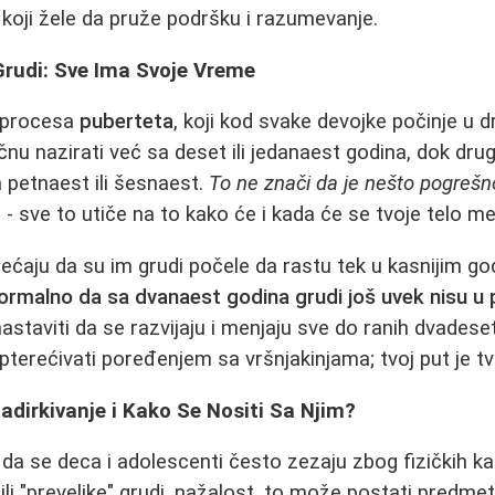
a koji žele da pruže podršku i razumevanje.
Grudi: Sve Ima Svoje Vreme
o procesa
puberteta
, koji kod svake devojke počinje u 
nu nazirati već sa deset ili jedanaest godina, dok dru
 petnaest ili šesnaest.
To ne znači da je nešto pogrešn
 - sve to utiče na to kako će i kada će se tvoje telo me
ćaju da su im grudi počele da rastu tek u kasnijim g
ormalno da sa dvanaest godina grudi još uvek nisu u
nastaviti da se razvijaju i menjaju sve do ranih dvadese
pterećivati poređenjem sa vršnjakinjama; tvoj put je tv
dirkivanje i Kako Se Nositi Sa Njim?
da se deca i adolescenti često zezaju zbog fizičkih kar
ili "prevelike" grudi, nažalost, to može postati predme