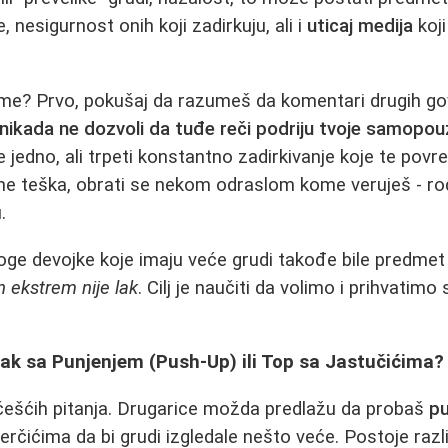
, nesigurnost onih koji zadirkuju, ali i
uticaj medija
koj
ime? Prvo, pokušaj da razumeš da komentari drugih go
nikada ne dozvoli da tuđe reči podriju tvoje samopo
e jedno, ali trpeti konstantno zadirkivanje koje te povre
ne teška, obrati se nekom odraslom kome veruješ - rodit
.
ge devojke koje imaju veće grudi takođe bile predmet 
n ekstrem nije lak
. Cilj je naučiti da volimo i prihvatim
jak sa Punjenjem (Push-Up) ili Top sa Jastučićima?
jčešćih pitanja. Drugarice možda predlažu da probaš
pu
rčićima da bi grudi izgledale nešto veće. Postoje razli