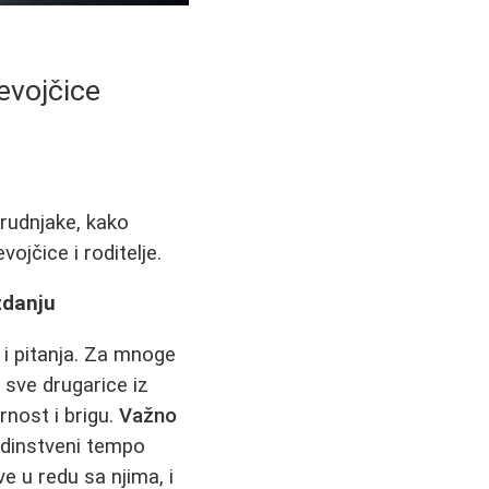
evojčice
rudnjake, kako
ojčice i roditelje.
zdanju
 i pitanja. Za mnoge
a sve drugarice iz
rnost i brigu.
Važno
jedinstveni tempo
e u redu sa njima, i