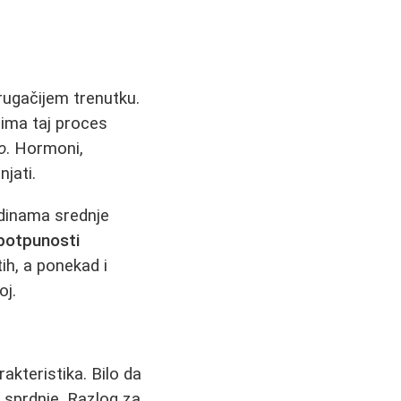
drugačijem trenutku.
gima taj proces
o
. Hormoni,
njati.
odinama srednje
 potpunosti
tih, a ponekad i
oj.
akteristika. Bilo da
t sprdnje. Razlog za