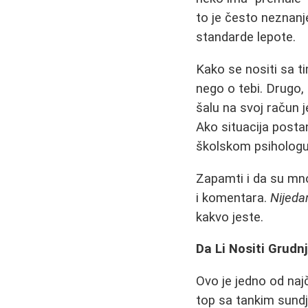
to je često neznanje
standarde lepote.
Kako se nositi sa t
nego o tebi. Drugo,
šalu na svoj račun j
Ako situacija posta
školskom psihologu
Zapamti i da su mno
i komentara.
Nijeda
kakvo jeste.
Da Li Nositi Grudn
Ovo je jedno od na
top sa tankim sundje