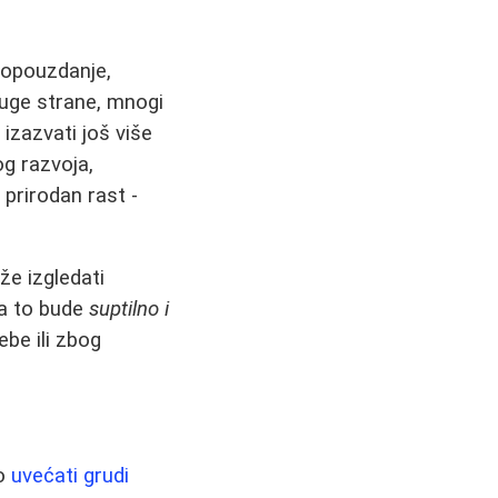
mopouzdanje,
ruge strane, mnogi
 izazvati još više
og razvoja,
 prirodan rast -
že izgledati
ka to bude
suptilno i
sebe ili zbog
no
uvećati grudi