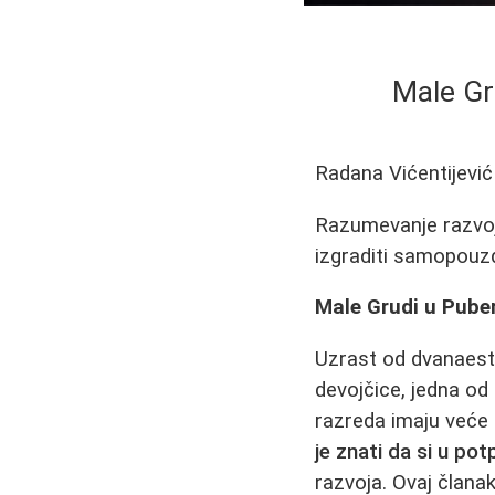
Male Gr
Radana Vićentijević
Razumevanje razvoja
izgraditi samopouzda
Male Grudi u Pube
Uzrast od dvanaest,
devojčice, jedna od 
razreda imaju veće g
je znati da si u po
razvoja. Ovaj članak