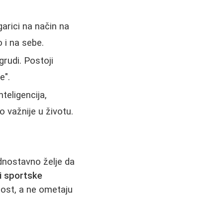
garici na način na
 i na sebe.
grudi. Postoji
e".
teligencija,
o važnije u životu.
ednostavno želje da
li sportske
nost, a ne ometaju