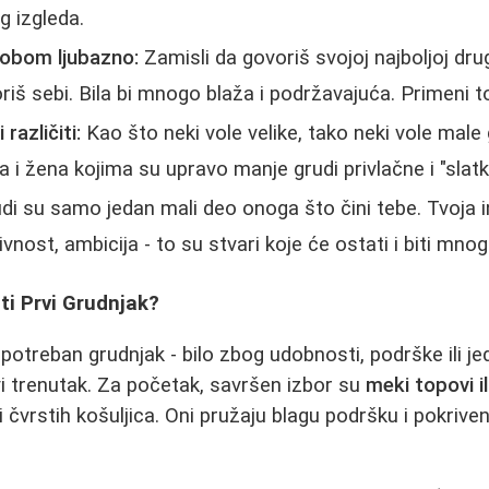
g izgleda.
obom ljubazno:
Zamisli da govoriš svojoj najboljoj dru
riš sebi. Bila bi mnogo blaža i podržavajuća. Primeni to
različiti:
Kao što neki vole velike, tako neki vole male 
 žena kojima su upravo manje grudi privlačne i "slatk
di su samo jedan mali deo onoga što čini tebe. Tvoja in
vnost, ambicija - to su stvari koje će ostati i biti mnog
ti Prvi Grudnjak?
 potreban grudnjak - bilo zbog udobnosti, podrške ili j
avi trenutak. Za početak, savršen izbor su
meki topovi i
i čvrstih košuljica. Oni pružaju blagu podršku i pokrive