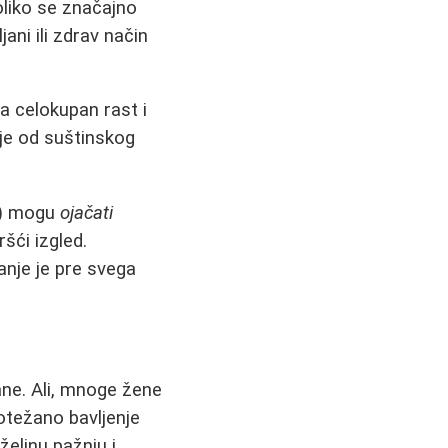
oliko se značajno
ani ili zdrav način
a celokupan rast i
je od suštinskog
ma) mogu
ojačati
šći izgled.
nje je pre svega
ane. Ali, mnoge žene
 otežano bavljenje
eljnu pažnju i