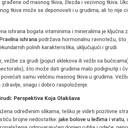
u građene od masnog tkiva, žlezda i vezivnog tkiva. Uk
og tkiva može se deponovati i u grudima, ali to nije cilj
.
na ishrana bogata vitaminima i mineralima je ključna z
Pravilna ishrana
podržava hormonalnu ravnotežu, što 
kundarnih polnih karakteristika, uključujući i grudi.
e, vežbe za grudi (poput sklekova ili vežbi sa bučica
ectoralis), što može dati grudima malo podignutiji i čvr
povećati samu veličinu masnog tkiva u grudima. Vežba
zdravlje, snagu i dobro raspoloženje.
rudi: Perspektiva Koja Olakšava
užena određenim slikama, teško je videti pozitivne str
ističu brojne nedostatke:
jake bolove u leđima i vratu
,
onalaženja odgovarajućeg donjeg rublja i odeće, nepož