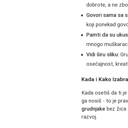
dobrote, a ne zbo
Govori sama sa s
koji ponekad govo
Pamti da su ukusi 
mnogo muškaraca i
Vidi širu sliku:
Gru
osećajnost, kreati
Kada i Kako Izabra
Kada osetiš da ti je
ga nosiš - to je pr
grudnjake
bez žica 
razvoj.