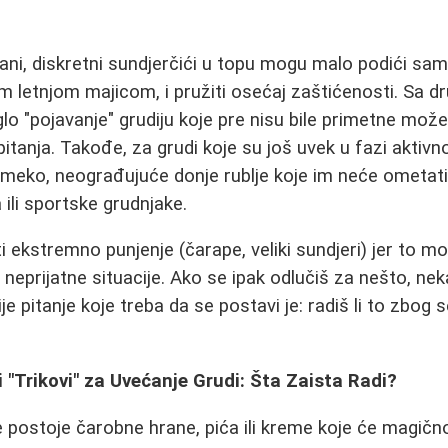
gani, diskretni sundjerčići u topu mogu malo podići sa
letnjom majicom, i pružiti osećaj zaštićenosti. Sa d
glo "pojavanje" grudiju koje pre nisu bile primetne može
 pitanja. Takođe, za grudi koje su još uvek u fazi aktivn
ti meko, neograđujuće donje rublje koje im neće ometati
ili sportske grudnjake.
i ekstremno punjenje (čarape, veliki sundjeri) jer to mo
i neprijatne situacije. Ako se ipak odlučiš za nešto, ne
nije pitanje koje treba da se postavi je: radiš li to zbog 
i "Trikovi" za Uvećanje Grudi: Šta Zaista Radi?
e postoje čarobne hrane, pića ili kreme koje će magič