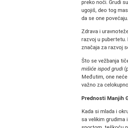
preko noći. Grudi s
ugojiš, deo tog masn
da se one povećaju
Zdrava i uravnoteže
razvoj u pubertetu.
značaja za razvoj se
Što se vežbanja tič
mišiće ispod grudi
(p
Međutim, one neće 
važno za celokupno 
Prednosti Manjih G
Kada si mlada i okr
sa velikim grudima 
sportom, teškoću pr