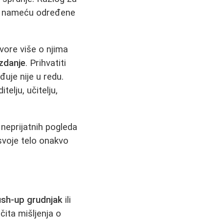
i nameću određene
vore više o njima
uzdanje
. Prihvatiti
đuje nije u redu.
elju, učitelju,
neprijatnih pogleda
o svoje telo onakvo
sh-up grudnjak
ili
čita mišljenja o