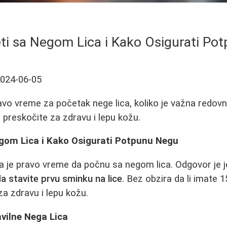
ti sa Negom Lica i Kako Osigurati Po
024-06-05
avo vreme za početak nege lica, koliko je važna redovna
preskočite za zdravu i lepu kožu.
gom Lica i Kako Osigurati Potpunu Negu
da je pravo vreme da počnu sa negom lica. Odgovor je 
stavite prvu sminku na lice
. Bez obzira da li imate 15
 za zdravu i lepu kožu.
vilne Nega Lica