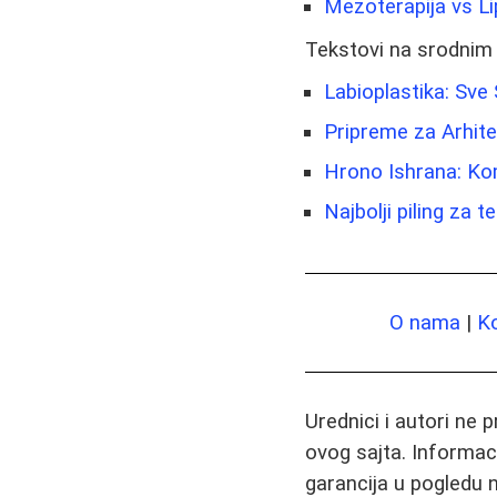
Mezoterapija vs Lip
Tekstovi na srodnim
Labioplastika: Sve
Pripreme za Arhite
Hrono Ishrana: Ko
Najbolji piling za 
O nama
|
K
Urednici i autori ne 
ovog sajta. Informac
garancija u pogledu n