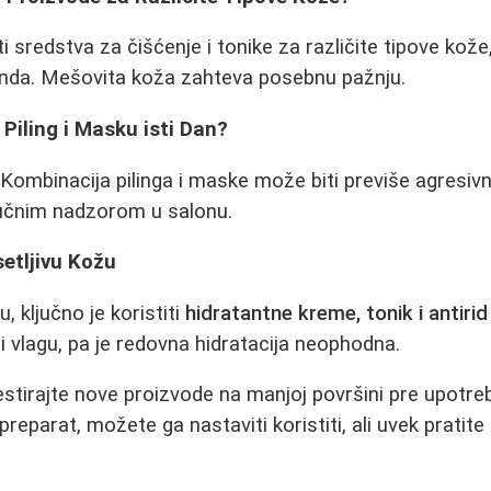
redstva za čišćenje i tonike za različite tipove kože, al
enda. Mešovita koža zahteva posebnu pažnju.
 Piling i Masku isti Dan?
 Kombinacija pilinga i maske može biti previše agresiv
ručnim nadzorom u salonu.
setljivu Kožu
 ključno je koristiti
hidratantne kreme, tonik i antiri
i vlagu, pa je redovna hidratacija neophodna.
testirajte nove proizvode na manjoj površini pre upotr
eparat, možete ga nastaviti koristiti, ali uvek pratite 