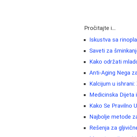
Pročitajte i...
Iskustva sa rinopl
Saveti za šminkanje
Kako održati mladol
Anti-Aging Nega za
Kalcijum u ishrani:
Medicinska Dijeta 
Kako Se Pravilno U
Najbolje metode za 
Rešenja za gljivične