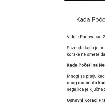
Kada Poče
Vidoje Radovanac
2
Saznajte kada je pr
korake ne smete da 
Kada Početi sa Ne
Mnogi se pitaju ka
onog momenta kada 
nega lica je ključna
Osnovni Koraci Pra