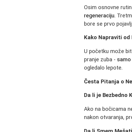
Osim osnovne rutine
regeneraciju
. Tretm
bore se prvo pojavlj
Kako Napraviti od
U početku može bit
pranje zuba -
samo 
ogledalo lepote.
Česta Pitanja o Ne
Da li je Bezbedno 
Ako na bočicama nem
nakon otvaranja, pr
Da li Smem Mešati