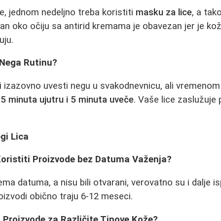
, jednom nedeljno treba koristiti
masku za lice
, a tak
an oko očiju sa antirid kremama je obavezan jer je koža 
uju.
 Nega Rutinu?
i izazovno uvesti negu u svakodnevnicu, ali vremenom
5 minuta ujutru i 5 minuta uveče
. Vaše lice zaslužuje 
gi Lica
Koristiti Proizvode bez Datuma Važenja?
a datuma, a nisu bili otvarani, verovatno su i dalje i
oizvodi obično traju 6-12 meseci.
 Proizvode za Različite Tipove Kože?