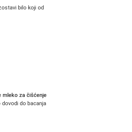
zostavi bilo koji od
te
mleko za čišćenje
to dovodi do bacanja