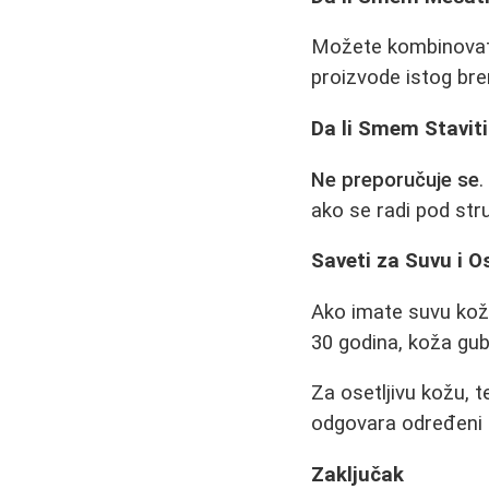
Možete kombinovati s
proizvode istog br
Da li Smem Staviti
Ne preporučuje se
.
ako se radi pod st
Saveti za Suvu i O
Ako imate suvu kožu,
30 godina, koža gub
Za osetljivu kožu, 
odgovara određeni pr
Zaključak