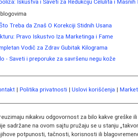
oliza: Iskustva i Saveti za Redukciju Celulita i Masnih
 blogovima
 Što Treba da Znaš O Korekciji Stidnih Usana
kturu: Pravo Iskustvo Iza Marketinga i Fame
mpletan Vodič za Zdrav Gubitak Kilograma
telo - Saveti i preporuke za savršenu negu kože
ontakt
|
Politika privatnosti
|
Uslovi korišćenja
|
Marketi
preuzimaju nikakvu odgovornost za bilo kakve greške il
ije sadržane na ovom sajtu pružaju se u stanju „takvo
jihove potpunosti, tačnosti, korisnosti ili blagovremeno