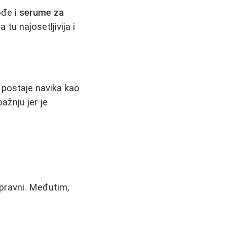
ođe i
serume za
tu najosetljivija i
 postaje navika kao
pažnju jer je
spravni. Međutim,