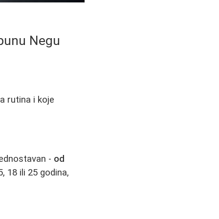
tpunu Negu
 rutina i koje
jednostavan -
od
, 18 ili 25 godina,