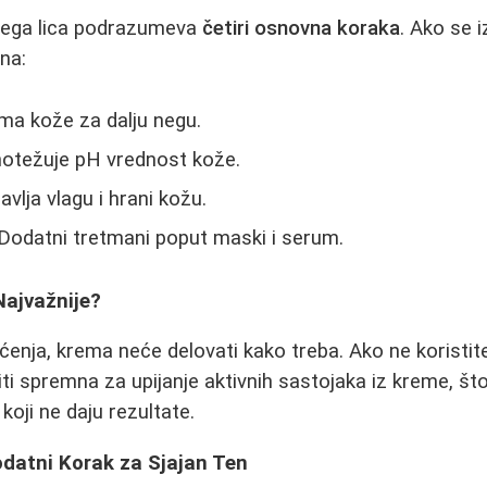
 nega lica podrazumeva
četiri osnovna koraka
. Ako se i
una:
ma kože za dalju negu.
notežuje pH vrednost kože.
vlja vlagu i hrani kožu.
Dodatni tretmani poput maski i serum.
Najvažnije?
enja, krema neće delovati kako treba. Ako ne koristi
iti spremna za upijanje aktivnih sastojaka iz kreme, š
koji ne daju rezultate.
datni Korak za Sjajan Ten