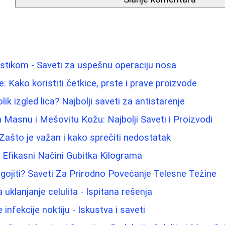
astikom - Saveti za uspešnu operaciju nosa
: Kako koristiti četkice, prste i prave proizvode
ik izgled lica? Najbolji saveti za antistarenje
 Masnu i Mešovitu Kožu: Najbolji Saveti i Proizvodi
 Zašto je važan i kako sprečiti nedostatak
i Efikasni Načini Gubitka Kilograma
gojiti? Saveti Za Prirodno Povećanje Telesne Težine
uklanjanje celulita - Ispitana rešenja
 infekcije noktiju - Iskustva i saveti