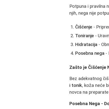
Potpuna i pravilna
njih, nega nije potp
Čišćenje
- Pripre
Toniranje
- Urav
Hidratacija
- Obna
Posebna nega
- 
Zašto je Čišćenje 
Bez adekvatnog čišć
i tonik
, koža neće b
novca na preparate 
Posebna Nega - Do