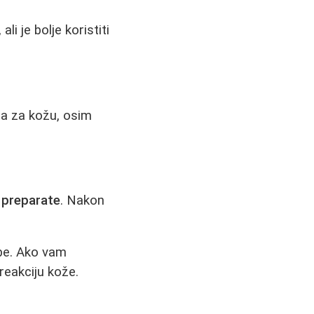
i je bolje koristiti
na za kožu, osim
d preparate
. Nakon
ebe. Ako vam
reakciju kože.