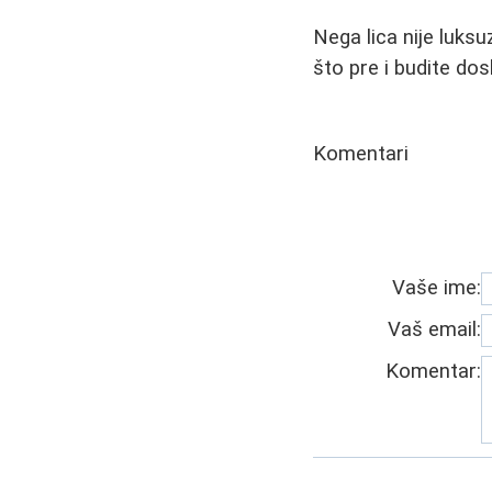
Nega lica nije luks
što pre i budite do
Komentari
Vaše ime:
Vaš email:
Komentar: