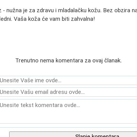
uz - nužna je za zdravu i mladalačku kožu. Bez obzira n
sledni. Vaša koža će vam biti zahvalna!
Trenutno nema komentara za ovaj članak.
Slanje komentara