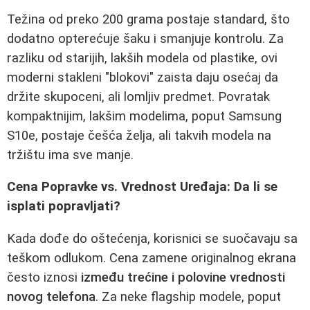
Težina od preko 200 grama postaje standard, što
dodatno opterećuje šaku i smanjuje kontrolu. Za
razliku od starijih, lakših modela od plastike, ovi
moderni stakleni "blokovi" zaista daju osećaj da
držite skupoceni, ali lomljiv predmet. Povratak
kompaktnijim, lakšim modelima, poput Samsung
S10e, postaje češća želja, ali takvih modela na
tržištu ima sve manje.
Cena Popravke vs. Vrednost Uređaja: Da li se
isplati popravljati?
Kada dođe do oštećenja, korisnici se suočavaju sa
teškom odlukom. Cena zamene originalnog ekrana
često iznosi
između trećine i polovine vrednosti
novog telefona
. Za neke flagship modele, poput