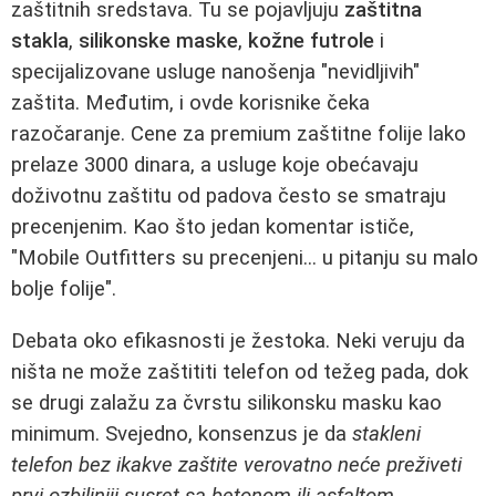
zaštitnih sredstava. Tu se pojavljuju
zaštitna
stakla
,
silikonske maske
,
kožne futrole
i
specijalizovane usluge nanošenja "nevidljivih"
zaštita. Međutim, i ovde korisnike čeka
razočaranje. Cene za premium zaštitne folije lako
prelaze 3000 dinara, a usluge koje obećavaju
doživotnu zaštitu od padova često se smatraju
precenjenim. Kao što jedan komentar ističe,
"Mobile Outfitters su precenjeni... u pitanju su malo
bolje folije".
Debata oko efikasnosti je žestoka. Neki veruju da
ništa ne može zaštititi telefon od težeg pada, dok
se drugi zalažu za čvrstu silikonsku masku kao
minimum. Svejedno, konsenzus je da
stakleni
telefon bez ikakve zaštite verovatno neće preživeti
prvi ozbiljniji susret sa betonom ili asfaltom
.