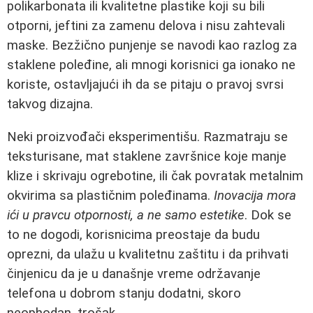
polikarbonata ili kvalitetne plastike koji su bili
otporni, jeftini za zamenu delova i nisu zahtevali
maske. Bezžično punjenje se navodi kao razlog za
staklene poleđine, ali mnogi korisnici ga ionako ne
koriste, ostavljajući ih da se pitaju o pravoj svrsi
takvog dizajna.
Neki proizvođači eksperimentišu. Razmatraju se
teksturisane, mat staklene završnice koje manje
klize i skrivaju ogrebotine, ili čak povratak metalnim
okvirima sa plastičnim poleđinama.
Inovacija mora
ići u pravcu otpornosti, a ne samo estetike
. Dok se
to ne dogodi, korisnicima preostaje da budu
oprezni, da ulažu u kvalitetnu zaštitu i da prihvati
činjenicu da je u današnje vreme održavanje
telefona u dobrom stanju dodatni, skoro
neophodan, trošak.