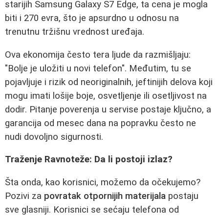
starijih Samsung Galaxy S7 Edge, ta cena je mogla
biti i 270 evra, što je apsurdno u odnosu na
trenutnu tržišnu vrednost uređaja.
Ova ekonomija često tera ljude da razmišljaju:
"Bolje je uložiti u novi telefon". Međutim, tu se
pojavljuje i rizik od neoriginalnih, jeftinijih delova koji
mogu imati lošije boje, osvetljenje ili osetljivost na
dodir. Pitanje poverenja u servise postaje ključno, a
garancija od mesec dana na popravku često ne
nudi dovoljno sigurnosti.
Traženje Ravnoteže: Da li postoji izlaz?
Šta onda, kao korisnici, možemo da očekujemo?
Pozivi za
povratak otpornijih materijala
postaju
sve glasniji. Korisnici se sećaju telefona od