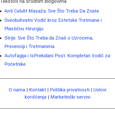
Tekstovi na srodnim blogovima
Anti Celulit Masaža: Sve Što Treba Da Znate
Sveobuhvatni Vodič kroz Estetske Tretmane i
Plastičnu Hirurgiju
Strije: Sve Što Treba da Znaš o Uzrocima,
Prevenciji i Tretmanima
Autofagija i IsPrekidani Post: Kompletan Vodič za
Početnike
O nama
|
Kontakt
|
Politika privatnosti
|
Uslovi
korišćenja
|
Marketinški servisi