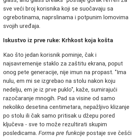
sve veći broj korisnika koji se suočavaju sa
ogrebotinama, naprslinama i potpunim lomovima
svojih uređaja.
Iskustvo iz prve ruke: Krhkost koja košta
Kao što jedan korisnik pominje, čak i
najsavremenije staklo za zaštitu ekrana, poput
onog pete generacije, nije imun na propast. "Ima
nulu, em mi se izgrebao na stolu nakon koju
nedelju, em je iz prve puklo", kaže, sumirajući
razočaranje mnogih. Pad sa visine od samo
nekoliko desetina centimetara, nepažljivo klizanje
po stolu ili čak samo pritisak u džepu pored
ključeva - sve to može rezultirati skupim
posledicama.
Forma pre funkcije
postaje sve češći