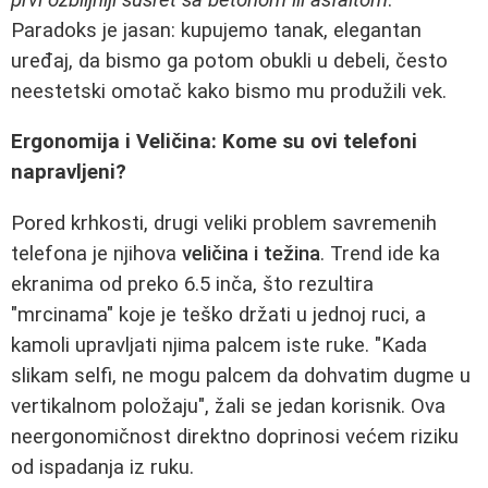
Paradoks je jasan: kupujemo tanak, elegantan
uređaj, da bismo ga potom obukli u debeli, često
neestetski omotač kako bismo mu produžili vek.
Ergonomija i Veličina: Kome su ovi telefoni
napravljeni?
Pored krhkosti, drugi veliki problem savremenih
telefona je njihova
veličina i težina
. Trend ide ka
ekranima od preko 6.5 inča, što rezultira
"mrcinama" koje je teško držati u jednoj ruci, a
kamoli upravljati njima palcem iste ruke. "Kada
slikam selfi, ne mogu palcem da dohvatim dugme u
vertikalnom položaju", žali se jedan korisnik. Ova
neergonomičnost direktno doprinosi većem riziku
od ispadanja iz ruku.