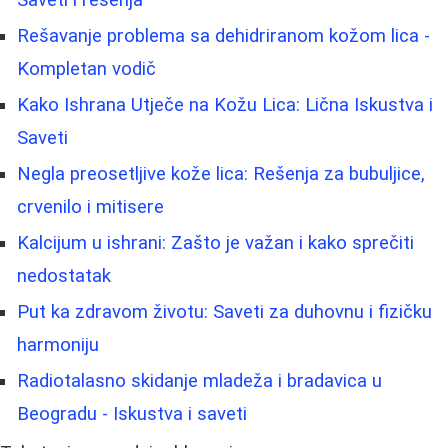
Rešavanje problema sa dehidriranom kožom lica -
Kompletan vodič
Kako Ishrana Utječe na Kožu Lica: Lična Iskustva i
Saveti
Negla preosetljive kože lica: Rešenja za bubuljice,
crvenilo i mitisere
Kalcijum u ishrani: Zašto je važan i kako sprečiti
nedostatak
Put ka zdravom životu: Saveti za duhovnu i fizičku
harmoniju
Radiotalasno skidanje mladeža i bradavica u
Beogradu - Iskustva i saveti