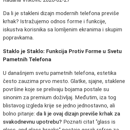
Da li je stakleni dizajn modernih telefona previše
krhak? Istražujemo odnos forme i funkcije,
iskustva korisnika sa lomljenim ekranima i skupim
popravkama.
Staklo je Staklo: Funkcija Protiv Forme u Svetu
Pametnih Telefona
U današnjem svetu pametnih telefona, estetika
često zauzima prvo mesto. Glatke, sjajne, staklene
površine koje se prelivaju bojama postale su
sinonim za premium doživljaj. Međutim, iza tog
blistavog izgleda krije se jedno jednostavno, ali
bolno pitanje:
da li je ovaj dizajn previše krhak za
svakodnevnu upotrebu?
Poznati citat "glass is
glass, and glass breaks" postaje gorak refren za