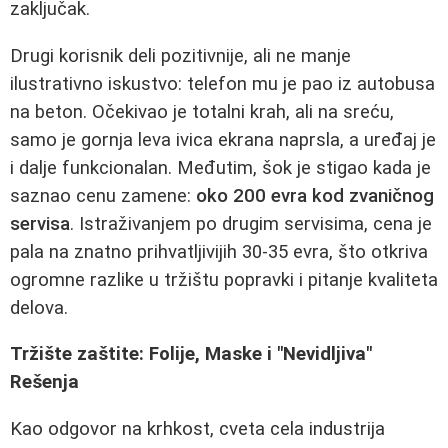
zaključak.
Drugi korisnik deli pozitivnije, ali ne manje
ilustrativno iskustvo: telefon mu je pao iz autobusa
na beton. Očekivao je totalni krah, ali na sreću,
samo je gornja leva ivica ekrana naprsla, a uređaj je
i dalje funkcionalan. Međutim, šok je stigao kada je
saznao cenu zamene:
oko 200 evra kod zvaničnog
servisa
. Istraživanjem po drugim servisima, cena je
pala na znatno prihvatljivijih 30-35 evra, što otkriva
ogromne razlike u tržištu popravki i pitanje kvaliteta
delova.
Tržište zaštite: Folije, Maske i "Nevidljiva"
Rešenja
Kao odgovor na krhkost, cveta cela industrija