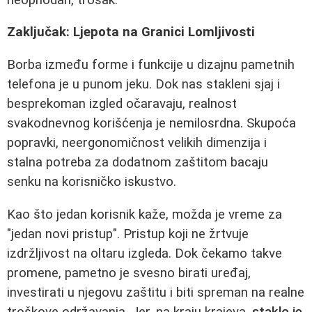
Zaključak: Ljepota na Granici Lomljivosti
Borba između forme i funkcije u dizajnu pametnih
telefona je u punom jeku. Dok nas stakleni sjaj i
besprekoman izgled očaravaju, realnost
svakodnevnog korišćenja je nemilosrdna. Skupoća
popravki, neergonomičnost velikih dimenzija i
stalna potreba za dodatnom zaštitom bacaju
senku na korisničko iskustvo.
Kao što jedan korisnik kaže, možda je vreme za
"jedan novi pristup". Pristup koji ne žrtvuje
izdržljivost na oltaru izgleda. Dok čekamo takve
promene, pametno je svesno birati uređaj,
investirati u njegovu zaštitu i biti spreman na realne
troškove održavanja. Jer, na kraju krajeva,
staklo je